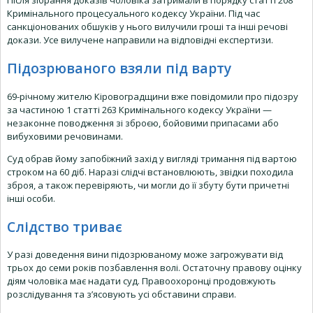
Після зібрання доказів чоловіка затримали в порядку статті 208
Кримінального процесуального кодексу України. Під час
санкціонованих обшуків у нього вилучили гроші та інші речові
докази. Усе вилучене направили на відповідні експертизи.
Підозрюваного взяли під варту
69-річному жителю Кіровоградщини вже повідомили про підозру
за частиною 1 статті 263 Кримінального кодексу України —
незаконне поводження зі зброєю, бойовими припасами або
вибуховими речовинами.
Суд обрав йому запобіжний захід у вигляді тримання під вартою
строком на 60 діб. Наразі слідчі встановлюють, звідки походила
зброя, а також перевіряють, чи могли до її збуту бути причетні
інші особи.
Слідство триває
У разі доведення вини підозрюваному може загрожувати від
трьох до семи років позбавлення волі. Остаточну правову оцінку
діям чоловіка має надати суд. Правоохоронці продовжують
розслідування та з’ясовують усі обставини справи.