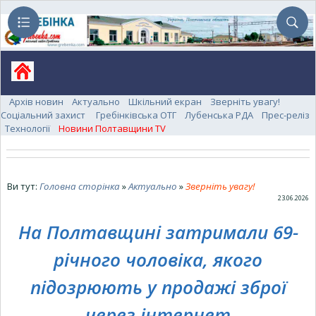
Архів новин
Актуально
Шкільний екран
Зверніть увагу!
Соціальний захист
Гребінківська ОТГ
Лубенська РДА
Прес-реліз
Технології
Новини Полтавщини TV
Ви тут:
Головна сторінка
»
Актуально
»
Зверніть увагу!
23.06.2026
На Полтавщині затримали 69-
річного чоловіка, якого
підозрюють у продажі зброї
через інтернет