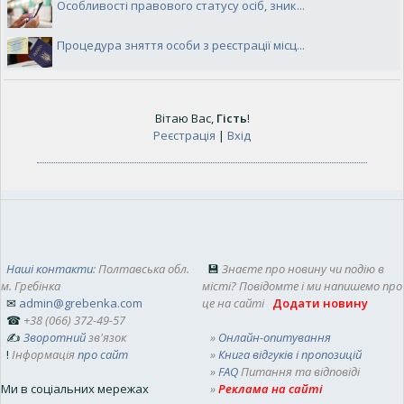
Особливості правового статусу осіб, зник...
Процедура зняття особи з реєстрації місц...
Вітаю Вас
,
Гість
!
Реєстрація
|
Вхід
Наші контакти
: Полтавська обл.
💾
Знаєте про новину чи подію в
м. Гребінка
місті? Повідомте і ми напишемо про
✉
admin@grebenka.com
це на сайті
Додати новину
☎
+38 (066) 372-49-57
✍
Зворотний
зв'язок
»
Онлайн-опитування
!
Інформація
про сайт
»
Книга відгуків і пропозицій
»
FAQ
Питання та відповіді
Ми в соціальних мережах
»
Реклама на сайті