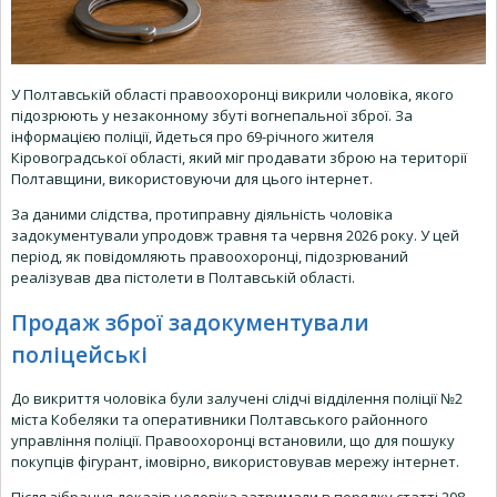
У Полтавській області правоохоронці викрили чоловіка, якого
підозрюють у незаконному збуті вогнепальної зброї. За
інформацією поліції, йдеться про 69-річного жителя
Кіровоградської області, який міг продавати зброю на території
Полтавщини, використовуючи для цього інтернет.
За даними слідства, протиправну діяльність чоловіка
задокументували упродовж травня та червня 2026 року. У цей
період, як повідомляють правоохоронці, підозрюваний
реалізував два пістолети в Полтавській області.
Продаж зброї задокументували
поліцейські
До викриття чоловіка були залучені слідчі відділення поліції №2
міста Кобеляки та оперативники Полтавського районного
управління поліції. Правоохоронці встановили, що для пошуку
покупців фігурант, імовірно, використовував мережу інтернет.