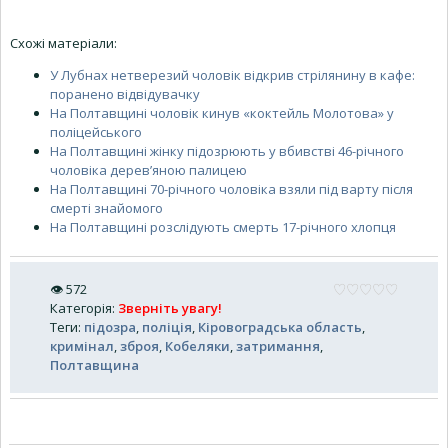
Схожі матеріали:
У Лубнах нетверезий чоловік відкрив стрілянину в кафе:
поранено відвідувачку
На Полтавщині чоловік кинув «коктейль Молотова» у
поліцейського
На Полтавщині жінку підозрюють у вбивстві 46-річного
чоловіка дерев’яною палицею
На Полтавщині 70-річного чоловіка взяли під варту після
смерті знайомого
На Полтавщині розслідують смерть 17-річного хлопця
👁
572
Категорія
:
Зверніть увагу!
Теги
:
підозра
,
поліція
,
Кіровоградська область
,
кримінал
,
зброя
,
Кобеляки
,
затримання
,
Полтавщина