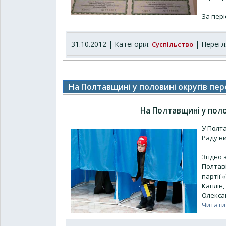
За пері
31.10.2012 | Категорія:
| Перегля
Суспільство
На Полтавщині у половині округів пе
На Полтавщині у поло
У Полта
Раду в
Згідно 
Полтав
партії 
Каплін,
Олексан
Читати 