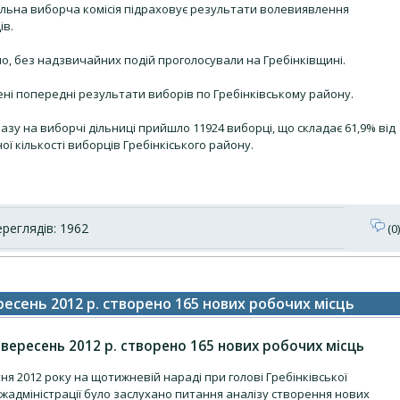
льна виборча комісія підраховує результати волевиявлення
ів.
о, без надзвичайних подій проголосували на Гребінківщині.
ні попередні результати виборів по Гребінківському району.
азу на виборчі дільниці прийшло 11924 виборці, що складає 61,9% від
ої кількості виборців Гребінкіського району.
реглядів: 1962
(0)
ересень 2012 р. створено 165 нових робочих місць
ь-вересень 2012 р. створено 165 нових робочих місць
ня 2012 року на щотижневій нараді при голові Гребінківської
жадміністрації було заслухано питання аналізу створення нових