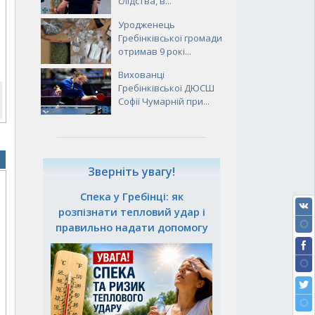
слідства, в...
Уродженець
Гребінківської громади
отримав 9 рокі...
Вихованці
Гребінківської ДЮСШ
Софії Чумарній при...
Зверніть увагу!
Спека у Гребінці: як
розпізнати тепловий удар і
правильно надати допомогу