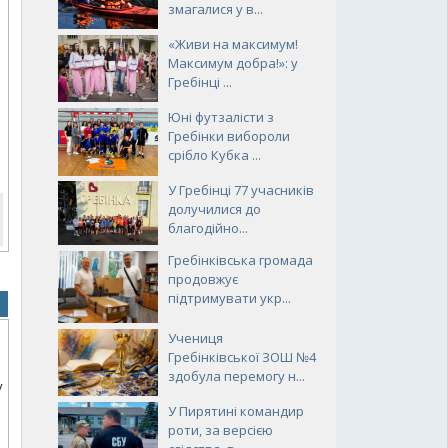
змагалися у в...
«Живи на максимум!
Максимум добра!»: у
Гребінці ...
Юні футзалісти з
Гребінки вибороли
срібло Кубка ...
У Гребінці 77 учасників
долучилися до
благодійно...
Гребінківська громада
продовжує
підтримувати укр...
Учениця
Гребінківської ЗОШ №4
здобула перемогу н...
у
У Пирятині командир
роти, за версією