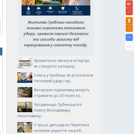
Жителям Гребінки нагадали
основні симптоми теплового
удару, правила першої допомоги
та способи захисту від
перегрівання у спекотну погоду.
Ароматичні свічки в інтер’єрі:
як створити затишну...
Спека у Гребінці: як розпізнати
тепловий удар і пр...
Ветерани-підприємці можуть
отримати до 20 тисяч гр...
Уродженцю Лубенського
повіту Володимиру
Леонтовичу...
У трьох дитсадках Пирятина
оновили укриття: на роб...