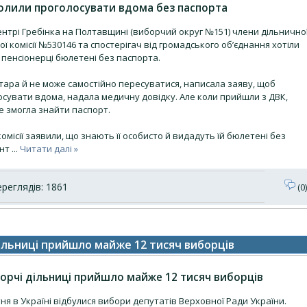
зволили проголосувати вдома без паспорта
нтрі Гребінка на Полтавщині (виборчий округ №151) члени дільнично
ї комісії №530146 та спостерігач від громадського об’єднання хотіли
 пенсіонерці бюлетені без паспорта.
тара й не може самостійно пересуватися, написала заяву, щоб
осувати вдома, надала медичну довідку. Але коли прийшли з ДВК,
е змогла знайти паспорт.
омісії заявили, що знають її особисто й видадуть їй бюлетені без
ент
...
Читати далі »
реглядів: 1861
(0)
дільниці прийшло майже 12 тисяч виборців
борчі дільниці прийшло майже 12 тисяч виборців
ня в Україні відбулися вибори депутатів Верховної Ради України.