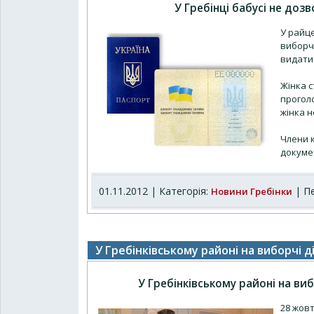
У Гребінці бабусі не до
У райце
виборчо
видати
Жінка с
прогол
жінка н
Члени к
докум
01.11.2012 | Категорія:
| Пе
Новини Гребінки
У Гребінківському районі на виборчі 
У Гребінківському районі на ви
28 жовт