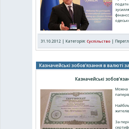
податко
зусилля
фінанс
одесько
31.10.2012 | Категорія:
| Перегля
Суспільство
Казначейські зобов’язання в валюті 
Казначейські зобов’яза
Можна 
паперів
Найбіл
жителів
За пері
сертифі