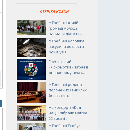
СТРІЧКА НОВИН
ї
У Гребінківській
громаді молодь
навчали діяти пі...
У Гребінці чоловіка
засудили до шести
років ув’я...
Гребінський
«Локомотив» зіграє в
оновленому чемп...
У Гребінці родини
полонених і зниклих
безвісти в...
На концерті «Код
нації» зібрали майже
22 тисячі ...
У Гребінці Екобус