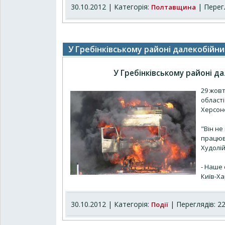
30.10.2012 | Категорія:
| Перегл
Полтавщина
У Гребінківському районі далекобійни
У Гребінківському районі да
29 жовт
області
Херсонс
"Він не
працюва
Худолій
- Наше 
Київ-Ха
30.10.2012 | Категорія:
| Переглядів: 2
Події