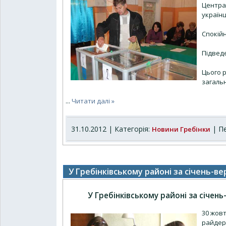
Центра
українц
Спокійн
Підведе
Цього р
загальн
...
Читати далі »
31.10.2012 | Категорія:
| Пе
Новини Гребінки
У Гребінківському районі за січень-в
У Гребінківському районі за січен
30 жовт
райдер