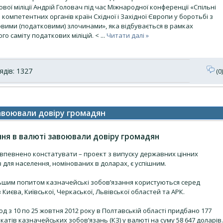
вої міліції Андрій Головач під час Міжнародної конференції «Спільні
 компетентних органів країн Східної і Західної Європи у боротьбі з
овими (податковими) злочинами», яка відбувається в рамках
го саміту податкових міліцій. <
...
Читати далі »
дів: 1327
(0)
завоювали довіру громадян
ння в валюті завоювали довіру громадян
впевнено констатувати – проект з випуску державних цінних
 для населення, номінованих в доларах, є успішним.
ьшим попитом казначейські зобов’язання користуються серед
 Києва, Київської, Черкаської, Львівської областей та АРК.
од з 10 по 25 жовтня 2012 року в Полтавській області придбано 177
катів казначейських зобов’язань (КЗ) у валюті на суму 58 647 доларів.