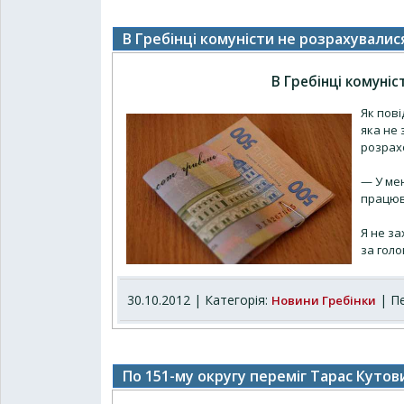
В Гребінці комуністи не розрахувалис
В Гребінці комуні
Як пові
яка не 
розрах
— У ме
працюва
Я не за
за голо
30.10.2012 | Категорія:
| Пе
Новини Гребінки
По 151-му округу переміг Тарас Кутов