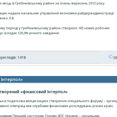
 місць в Гребінківському районі за січень-вересень 2012 року.
ацію надала начальник управління економіки райдержадміністрації
енко Л.В.
ому періоді у Гребінківському районі створено 165 нових робочих
що складає 126,9% річного завдання.
реглядів: 1418
(0)
й Інтерпол»
створений «фінансовий Інтерпол»
ька податкова міліція ініціює створення спеціального форуму – орган
вної співпраці між службами фінансових розслідувань різних країн.
 заявив Перший заступник Голови ДПС України – начальник