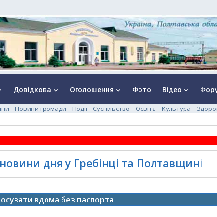
Довідкова
Оголошення
Фото
Відео
Фор
rrow_down
keyboard_arrow_down
keyboard_arrow_down
keyboard_arrow_down
ини
Новини громади
Події
Суспільство
Освіта
Культура
Здоро
 новини дня у Гребінці та Полтавщині
олосувати вдома без паспорта