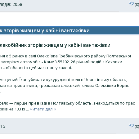
ядів: 2058
(0)
к згорів живцем у кабіні вантажівки
лекобійник згорів живцем у кабіні вантажівки
ня о 5 ранку в селі Олексіївка Гребінківського району Полтавської
 загорівся автомобіль КамАЗ-55102. 26-річний водій з Каховки
ької області в цей час спав у салоні.
 місцевий. Їхав убирати кукурудзяні поля в Чернігівську область,
в на приватника, - розказав сільський голова Олексіївки Борис
.
село — перше при в'їзді в Полтавську область, знаходиться по трасі
рків на 133 кі
...
Читати далі »
215
(0)