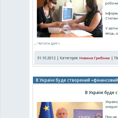
робочих
Інформ
Степан
У звітн
місць, 
...
Читати далі »
31.10.2012 | Категорія:
| Пе
Новини Гребінки
В Україні буде створений «фінансови
В Україні буде 
Українс
операти
Про це