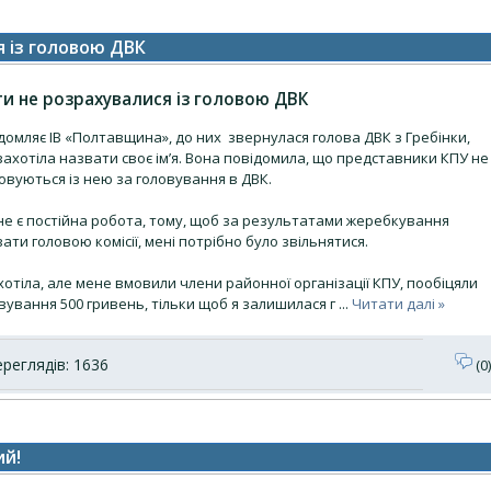
я із головою ДВК
сти не розрахувалися із головою ДВК
домляє ІВ «Полтавщина», до них звернулася голова ДВК з Гребінки,
захотіла назвати своє ім’я. Вона повідомила, що представники КПУ не
овуються із нею за головування в ДВК.
не є постійна робота, тому, щоб за результатами жеребкування
ти головою комісії, мені потрібно було звільнятися.
хотіла, але мене вмовили члени районної організації КПУ, пообіцяли
вування 500 гривень, тільки щоб я залишилася г
...
Читати далі »
реглядів: 1636
(0)
ий!