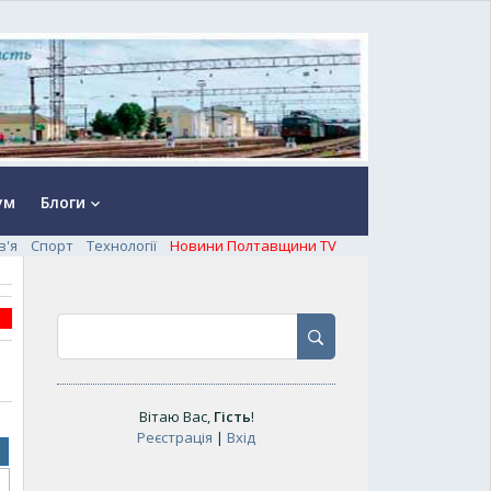
ум
Блоги
keyboard_arrow_down
в'я
Спорт
Технології
Новини Полтавщини TV
Вітаю Вас
,
Гість
!
Реєстрація
|
Вхід