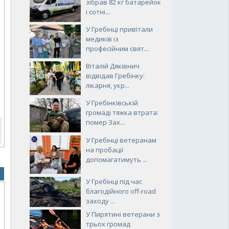
зібрав 82 кг батарейок
і сотні...
У Гребінці привітали
медиків із
професійним свят...
Віталій Дяківнич
відвідав Гребінку:
лікарня, укр...
У Гребінківській
громаді тяжка втрата:
помер Зах...
У Гребінці ветеранам
на пробації
допомагатимуть ...
У Гребінці під час
благодійного off-road
заходу ...
У Пирятині ветерани з
трьох громад