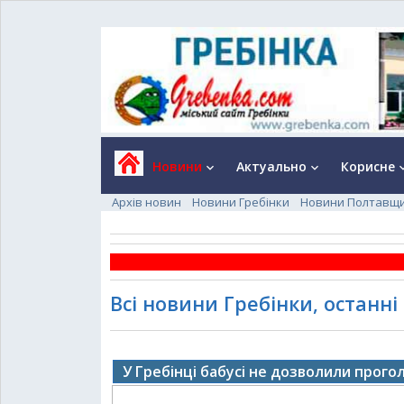
Новини
Актуально
Корисне
keyboard_arrow_down
keyboard_arrow_down
keyboard_a
Архів новин
Новини Гребінки
Новини Полтавщ
Всі новини Гребінки, останні
У Гребінці бабусі не дозволили прог