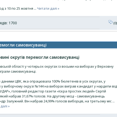
од з 10 по 25 жовтня
...
Читати далі »
дів: 1700
(0)
ремогли самовисуванці
вині округів перемогли самовисуванці
вській області у чотирьох округах із восьми на виборах у Верховну
играли самовисуванці.
з даними ЦВК, яка опрацювала 100% бюлетенів в усіх округах, у
і у виборчому окрузі №144 на виборах виграв кандидат у нардепи від
«УДАР», головний редактор газети «Іскра простих людей» Сергій
 який набрав 31,67% голосів. На другому місці - самовисуванець
др Залужний. Він набрав 24,99% голосів виборців, на третьому міс
...
далі »