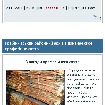
24.12.2011 | Категорія:
| Переглядів: 1959
Полтавщина
(0)
Гребінківський районний архів відзначає своє
професійне свято
З нагоди професійного свята
24 грудня в Україні
відзначають День
працівників архівних
установ! Це свято є
проявом шани та
поваги з боку
держави до всіх, хто
дбайливо зберігає