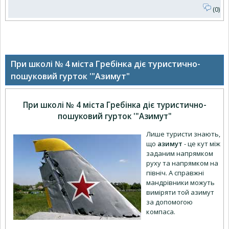
(0)
При школі № 4 міста Гребінка діє туристично-
пошуковий гурток '"Азимут"
При школі № 4 міста Гребінка діє туристично-
пошуковий гурток '"Азимут"
Лише туристи знають,
що
азимут
- це кут між
заданим напрямком
руху та напрямком на
північ. А справжні
мандрівники можуть
виміряти той азимут
за допомогою
компаса.