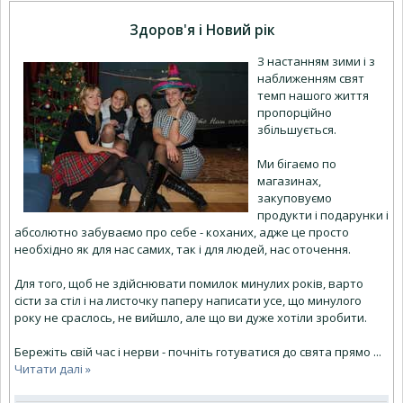
Здоров'я і Новий рік
З настанням зими і з
наближенням свят
темп нашого життя
пропорційно
збільшується.
Ми бігаємо по
магазинах,
закуповуємо
продукти і подарунки і
абсолютно забуваємо про себе - коханих, адже це просто
необхідно як для нас самих, так і для людей, нас оточення.
Для того, щоб не здійснювати помилок минулих років, варто
сісти за стіл і на листочку паперу написати усе, що минулого
року не сраслось, не вийшло, але що ви дуже хотіли зробити.
Бережіть свій час і нерви - почніть готуватися до свята прямо
...
Читати далі »