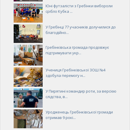
Юні футзалісти з Гребінки вибороли
срібло Кубка ...
У Гребінці 77 учасників долучилися до
благодійно...
Гребінківська громада продовжує
підтримувати укр...
Учениця Гребінківської ЗОШ №4
здобула перемогу н...
У Пирятині командир роти, за версією
слідства, в...
Уродженець Гребінківської громади
отримав 9 рокі...