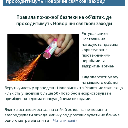
проходитимуть Новорiчнi святковi заходи
Правила пожежної безпеки на об’єктах, де
проходитимуть Новорiчнi святковi заходи
Рятувальники
Полтавщини
нагадують правила
користування
піротехнічними
виробами та
відкритим вогнем.
Слід звертати увагу
на кількість осіб, які
беруть участь у проведенні Новорічних та Різдвяних свят: якщо
кількість учасників більше 50 - потрібно використовувати
примiщення з двома евакуацiйними виходами.
Ялинка встановлюється на стiйкiй основі та не повинна
загороджувати виходи. Ялинку слід розташовувати не ближче
одного метра від стін та
...
Читати далі »