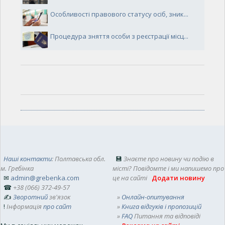
Особливості правового статусу осіб, зник...
Процедура зняття особи з реєстрації місц...
Наші контакти
: Полтавська обл.
💾
Знаєте про новину чи подію в
м. Гребінка
місті? Повідомте і ми напишемо про
✉
admin@grebenka.com
це на сайті
Додати новину
☎
+38 (066) 372-49-57
✍
Зворотний
зв'язок
»
Онлайн-опитування
!
Інформація
про сайт
»
Книга відгуків і пропозицій
»
FAQ
Питання та відповіді