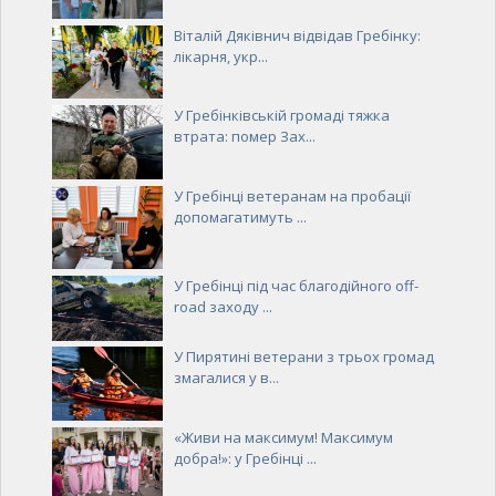
Віталій Дяківнич відвідав Гребінку:
лікарня, укр...
У Гребінківській громаді тяжка
втрата: помер Зах...
У Гребінці ветеранам на пробації
допомагатимуть ...
У Гребінці під час благодійного off-
road заходу ...
У Пирятині ветерани з трьох громад
змагалися у в...
«Живи на максимум! Максимум
добра!»: у Гребінці ...