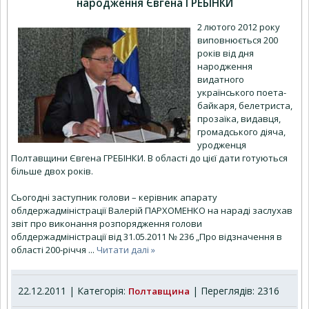
народження Євгена ГРЕБІНКИ
2 лютого 2012 року
виповнюється 200
років від дня
народження
видатного
українського поета-
байкаря, белетриста,
прозаїка, видавця,
громадського діяча,
уродженця
Полтавщини Євгена ГРЕБІНКИ. В області до цієї дати готуються
більше двох років.
Сьогодні заступник голови – керівник апарату
облдержадміністрації Валерій ПАРХОМЕНКО на нараді заслухав
звіт про виконання розпорядження голови
облдержадміністрації від 31.05.2011 № 236 „Про відзначення в
області 200-річчя
...
Читати далі »
22.12.2011 | Категорія:
| Переглядів: 2316
Полтавщина