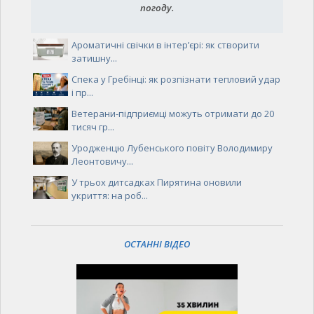
погоду.
Ароматичні свічки в інтер’єрі: як створити
затишну...
Спека у Гребінці: як розпізнати тепловий удар
і пр...
Ветерани-підприємці можуть отримати до 20
тисяч гр...
Уродженцю Лубенського повіту Володимиру
Леонтовичу...
У трьох дитсадках Пирятина оновили
укриття: на роб...
ОСТАННІ ВІДЕО