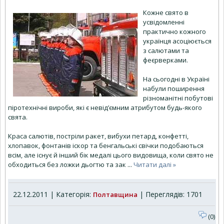
Кожне свято в
усвідомленні
практично кожного
українця асоціюється
з салютами та
феєрверками.
На сьогодні в Україні
набули поширення
різноманітні побутові
піротехнічні вироби, які є невід’ємним атрибутом будь-якого
свята.
Краса салютів, постріли ракет, вибухи петард, конфетті,
хлопавок, фонтанів іскор та бенгальські свічки подобаються
всім, але існує й інший бік медалі цього видовища, коли свято не
обходиться без ложки дьогтю та зак
...
Читати далі »
22.12.2011 | Категорія:
| Переглядів: 1701
Полтавщина
(0)