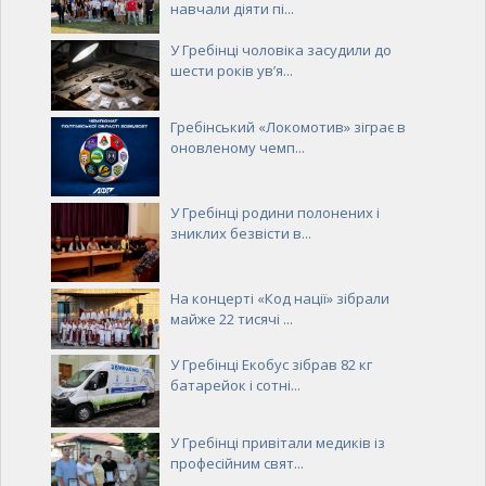
навчали діяти пі...
У Гребінці чоловіка засудили до
шести років ув’я...
Гребінський «Локомотив» зіграє в
оновленому чемп...
У Гребінці родини полонених і
зниклих безвісти в...
На концерті «Код нації» зібрали
майже 22 тисячі ...
У Гребінці Екобус зібрав 82 кг
батарейок і сотні...
У Гребінці привітали медиків із
професійним свят...