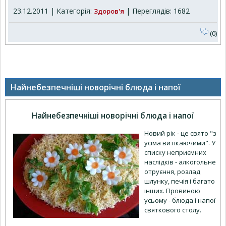
23.12.2011 | Категорія:
| Переглядів: 1682
Здоров'я
(0)
Найнебезпечніші новорічні блюда і напої
Найнебезпечніші новорічні блюда і напої
Новий рік - це свято "з
усіма витікаючими". У
списку неприємних
наслідків - алкогольне
отруєння, розлад
шлунку, печія і багато
інших. Провиною
усьому - блюда і напої
святкового столу.