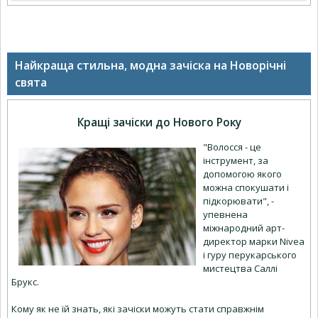
Найкраща стильна, модна зачіска на Новорічні
свята
Кращі зачіски до Нового Року
"Волосся - це
інструмент, за
допомогою якого
можна спокушати і
підкорювати", -
упевнена
міжнародний арт-
директор марки Nivea
і гуру перукарського
мистецтва Саллі
Брукс.
Кому як не їй знать, які зачіски можуть стати справжнім