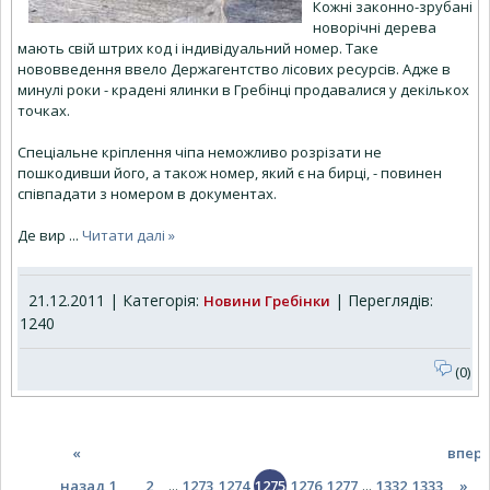
Кожні законно-зрубані
новорічні дерева
мають свій штрих код і індивідуальний номер. Таке
нововведення ввело Держагентство лісових ресурсів. Адже в
минулі роки - крадені ялинки в Гребінці продавалися у декількох
точках.
Спеціальне кріплення чіпа неможливо розрізати не
пошкодивши його, а також номер, який є на бирці, - повинен
співпадати з номером в документах.
Де вир
...
Читати далі »
21.12.2011 | Категорія:
| Переглядів:
Новини Гребінки
1240
(0)
«
впер
назад
1
2
...
1273
1274
1275
1276
1277
...
1332
1333
»