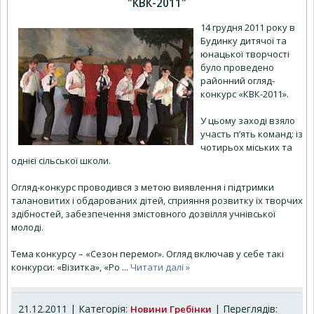
"КВК-2011"
14 грудня 2011 року в
Будинку дитячої та
юнацької творчості
було проведено
районний огляд-
конкурс «КВК-2011».
У цьому заході взяло
участь п’ять команд: із
чотирьох міських та
однієї сільської школи.
Огляд-конкурс проводився з метою виявлення і підтримки
талановитих і обдарованих дітей, сприяння розвитку їх творчих
здібностей, забезпечення змістовного дозвілля учнівської
молоді.
Тема конкурсу – «Сезон перемог». Огляд включав у себе такі
конкурси: «Візитка», «Ро
...
Читати далі »
21.12.2011 | Категорія:
| Переглядів:
Новини Гребінки