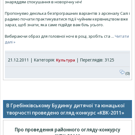
знаряддям спокушання в новорічну ніч!
Пропонуємо декілька безпрограшних варіантів з арсеналу Салі і
радимо почати практикуватися під її чуйним керівництвом вже
зараз, щоб знати, яка саме підійде вам біль усього.
Вибираючи образ для головної ночі в році, зробіть ста
...
Читати
далі »
21.12.2011 | Категорія:
| Переглядів: 3125
Культура
(0)
В Гребінківському Будинку дитячої та юнацької
творчості проведено огляд-конкурс «КВК-2011»
Про проведення районного огляду-конкурсу