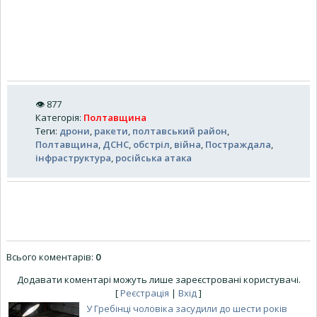
👁
877
Категорія
:
Полтавщина
Теги
:
дрони
,
ракети
,
полтавський район
,
Полтавщина
,
ДСНС
,
обстріл
,
війна
,
Постраждала
,
інфраструктура
,
російська атака
Всього коментарів
:
0
Додавати коментарі можуть лише зареєстровані користувачі.
[
Реєстрація
|
Вхід
]
У Гребінці чоловіка засудили до шести років