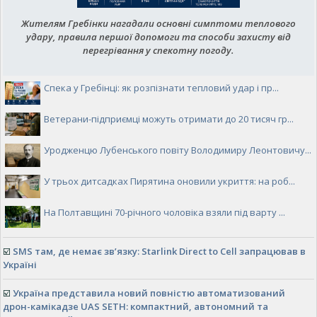
Жителям Гребінки нагадали основні симптоми теплового
удару, правила першої допомоги та способи захисту від
перегрівання у спекотну погоду.
Спека у Гребінці: як розпізнати тепловий удар і пр...
Ветерани-підприємці можуть отримати до 20 тисяч гр...
Уродженцю Лубенського повіту Володимиру Леонтовичу...
У трьох дитсадках Пирятина оновили укриття: на роб...
На Полтавщині 70-річного чоловіка взяли під варту ...
☑️
SMS там, де немає зв’язку: Starlink Direct to Cell запрацював в
Україні
☑️
Україна представила новий повністю автоматизований
дрон-камікадзе UAS SETH: компактний, автономний та