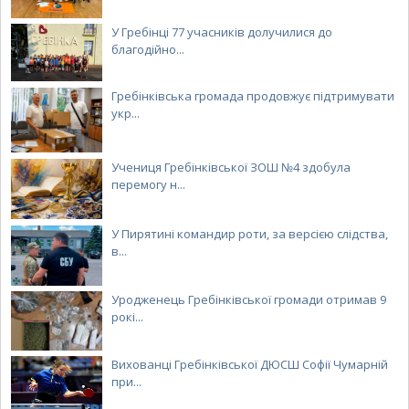
У Гребінці 77 учасників долучилися до
благодійно...
Гребінківська громада продовжує підтримувати
укр...
Учениця Гребінківської ЗОШ №4 здобула
перемогу н...
У Пирятині командир роти, за версією слідства,
в...
Уродженець Гребінківської громади отримав 9
рокі...
Вихованці Гребінківської ДЮСШ Софії Чумарній
при...