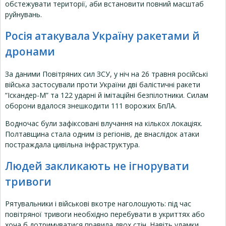
обстежувати території, аби встановити повний масштаб
руйнувань.
Росія атакувала Україну ракетами й
дронами
За даними Повітряних сил ЗСУ, у ніч на 26 травня російські
війська застосували проти України дві балістичні ракети
“Іскандер-М” та 122 ударні й імітаційні безпілотники. Силам
оборони вдалося знешкодити 111 ворожих БпЛА.
Водночас були зафіксовані влучання на кількох локаціях.
Полтавщина стала одним із регіонів, де внаслідок атаки
постраждала цивільна інфраструктура.
Людей закликають не ігнорувати
тривоги
Рятувальники і військові вкотре наголошують: під час
повітряної тривоги необхідно перебувати в укриттях або
хоча б дотримуватися правила двох стін. Навіть уламки