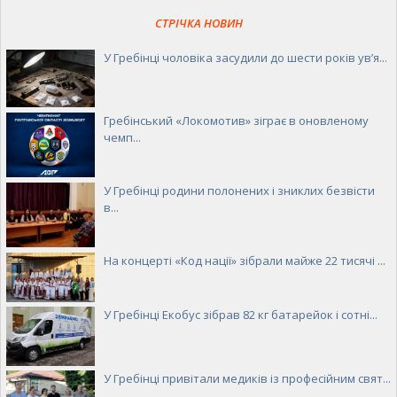
СТРІЧКА НОВИН
У Гребінці чоловіка засудили до шести років ув’я...
Гребінський «Локомотив» зіграє в оновленому
чемп...
У Гребінці родини полонених і зниклих безвісти
в...
На концерті «Код нації» зібрали майже 22 тисячі ...
У Гребінці Екобус зібрав 82 кг батарейок і сотні...
У Гребінці привітали медиків із професійним свят...