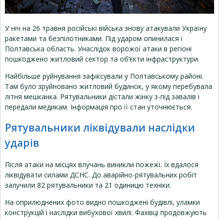
У ніч на 26 травня російські війська знову атакували Україну
ракетами та безпілотниками. Під ударом опинилася і
Полтавська область. Унаслідок ворожої атаки в регіоні
пошкоджено житловий сектор та об’єкти інфраструктури.
Найбільше руйнування зафіксували у Полтавському районі.
Там було зруйновано житловий будинок, у якому перебувала
літня мешканка. Рятувальники дістали жінку з-під завалів і
передали медикам. Інформація про її стан уточнюється.
Рятувальники ліквідували наслідки
ударів
Після атаки на місцях влучань виникли пожежі. Їх вдалося
ліквідувати силами ДСНС. До аварійно-рятувальних робіт
залучили 82 рятувальники та 21 одиницю техніки.
На оприлюднених фото видно пошкоджені будівлі, уламки
конструкцій і наслідки вибухової хвилі. Фахівці продовжують