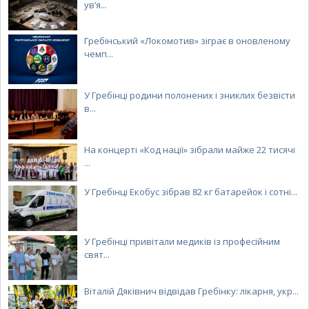
ув’я...
Гребінський «Локомотив» зіграє в оновленому
чемп...
У Гребінці родини полонених і зниклих безвісти
в...
На концерті «Код нації» зібрали майже 22 тисячі
...
У Гребінці Екобус зібрав 82 кг батарейок і сотні...
У Гребінці привітали медиків із професійним
свят...
Віталій Дяківнич відвідав Гребінку: лікарня, укр...