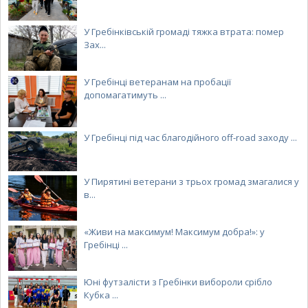
У Гребінківській громаді тяжка втрата: помер
Зах...
У Гребінці ветеранам на пробації
допомагатимуть ...
У Гребінці під час благодійного off-road заходу ...
У Пирятині ветерани з трьох громад змагалися у
в...
«Живи на максимум! Максимум добра!»: у
Гребінці ...
Юні футзалісти з Гребінки вибороли срібло
Кубка ...