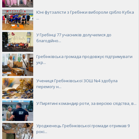
Юні футзалісти з Гребінки вибороли срібло Кубка
...
У Гребінці 77 учасників долучилися до
благодійно...
Гребінківська громада продовжує підтримувати
укр...
Учениця Гребінківської ЗОШ №4 здобула
перемогу н...
У Пирятині командир роти, за версією слідства, в...
Уродженець Гребінківської громади отримав 9
рокі...