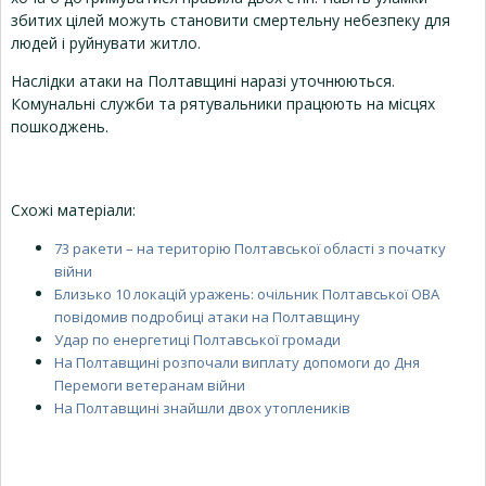
збитих цілей можуть становити смертельну небезпеку для
людей і руйнувати житло.
Наслідки атаки на Полтавщині наразі уточнюються.
Комунальні служби та рятувальники працюють на місцях
пошкоджень.
Схожі матеріали:
73 ракети – на територію Полтавської області з початку
війни
Близько 10 локацій уражень: очільник Полтавської ОВА
повідомив подробиці атаки на Полтавщину
Удар по енергетиці Полтавської громади
На Полтавщині розпочали виплату допомоги до Дня
Перемоги ветеранам війни
На Полтавщині знайшли двох утоплеників