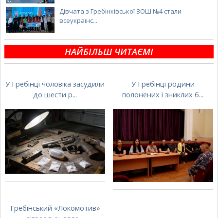
Дівчата з Гребінківської ЗОШ №4 стали
всеукраїнс...
НАЙБІЛЬШ ЧИТАЄМІ
У Гребінці чоловіка засудили
У Гребінці родини
до шести р...
полонених і зниклих б...
Гребінський «Локомотив»