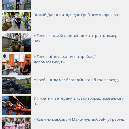
Віталій Дяківнич відвідав Гребінку: лікарня, укр...
У Гребінківській громаді тяжка втрата: помер
Зах...
У Гребінці ветеранам на пробації
допомагатимуть ...
У Гребінці під час благодійного off-road заходу ...
У Пирятині ветерани з трьох громад змагалися у
в...
«Живи на максимум! Максимум добра!»: у Гребінці
...