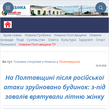
Архів новин
Новини Гребінки
Новини Полтавщини
Новини
громади
Події
Суспільство
Освіта
Культура
Здоров'я
Спорт
Технології
Новини Полтавщини TV
Ви тут:
Головна сторінка
»
Новини
»
Полтавщина
26.05.2026
На Полтавщині після російської
атаки зруйновано будинок: з-під
завалів врятували літню жінку