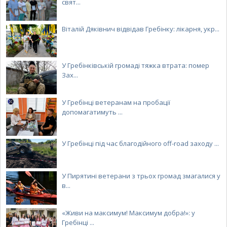
свят...
Віталій Дяківнич відвідав Гребінку: лікарня, укр...
У Гребінківській громаді тяжка втрата: помер
Зах...
У Гребінці ветеранам на пробації
допомагатимуть ...
У Гребінці під час благодійного off-road заходу ...
У Пирятині ветерани з трьох громад змагалися у
в...
«Живи на максимум! Максимум добра!»: у
Гребінці ...