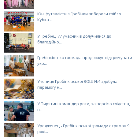
Юні футзалісти з Гребінки вибороли срібло
Кубка ...
У Гребінці 77 учасників долучилися до
благодійно...
Гребінківська громада продовжує підтримувати
укр...
Учениця Гребінківської ЗОШ №4 здобула
перемогу н...
У Пирятині командир роти, за версією слідства,
в...
Уродженець Гребінківської громади отримав 9
рокі...