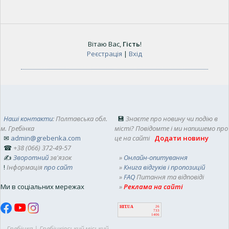
Вітаю Вас
,
Гість
!
Реєстрація
|
Вхід
Наші контакти
: Полтавська обл.
💾
Знаєте про новину чи подію в
м. Гребінка
місті? Повідомте і ми напишемо про
✉
admin@grebenka.com
це на сайті
Додати новину
☎
+38 (066) 372-49-57
✍
Зворотний
зв'язок
»
Онлайн-опитування
!
Інформація
про сайт
»
Книга відгуків і пропозицій
»
FAQ
Питання та відповіді
Ми в соціальних мережах
»
Реклама на сайті
HIT.UA
26
733
1406
Гребінка | Гребінківський міський