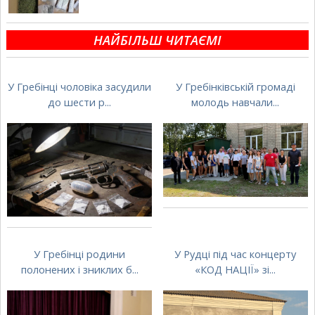
НАЙБІЛЬШ ЧИТАЄМІ
У Гребінці чоловіка засудили
У Гребінківській громаді
до шести р...
молодь навчали...
У Гребінці родини
У Рудці під час концерту
полонених і зниклих б...
«КОД НАЦІЇ» зі...