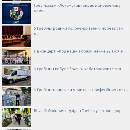
Гребінський «Локомотив» зіграє в оновленому
чемп...
У Гребінці родини полонених і зниклих безвісти
в...
На концерті «Код нації» зібрали майже 22 тисячі ...
У Гребінці Екобус зібрав 82 кг батарейок і сотні...
У Гребінці привітали медиків із професійним свят...
Віталій Дяківнич відвідав Гребінку: лікарня, укр...