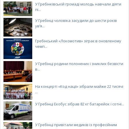
У Гребінківській громаді молодь навчали діяти
пі...
У Гребінці чоловіка засудили до шести років
ув’я...
Гребінський «Локомотив» зіграє в оновленому
чемп...
У Гребінці родини полонених і зниклих безвісти
в...
На концерті «Код нації» зібрали майже 22 тисячі
...
У Гребінці Екобус зібрав 82 кг батарейок і сотні...
У Гребінці привітали медиків із професійним