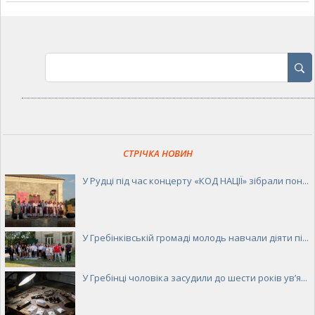
СТРІЧКА НОВИН
У Рудці під час концерту «КОД НАЦІЇ» зібрали пон...
У Гребінківській громаді молодь навчали діяти пі...
У Гребінці чоловіка засудили до шести років ув’я...