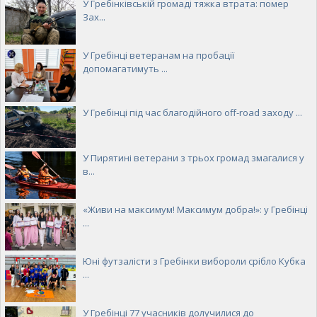
У Гребінківській громаді тяжка втрата: помер
Зах...
У Гребінці ветеранам на пробації
допомагатимуть ...
У Гребінці під час благодійного off-road заходу ...
У Пирятині ветерани з трьох громад змагалися у
в...
«Живи на максимум! Максимум добра!»: у Гребінці
...
Юні футзалісти з Гребінки вибороли срібло Кубка
...
У Гребінці 77 учасників долучилися до