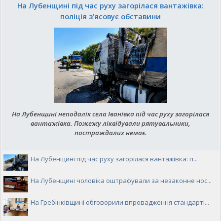
На Лубенщині під час руху загорілася вантажівка:
поліція з’ясовує обставини
На Лубенщині неподалік села Іванівка під час руху загорілася
вантажівка. Пожежу ліквідували рятувальники,
постраждалих немає.
На Лубенщині під час руху загорілася вантажівка: п...
На Лубенщині чоловіка оштрафували за незаконне нос...
На Гребінківщині обговорили впровадження стандарті...