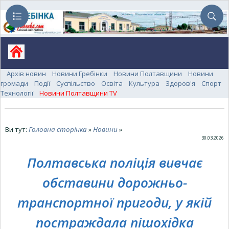
Архів новин
Новини Гребінки
Новини Полтавщини
Новини
громади
Події
Суспільство
Освіта
Культура
Здоров'я
Спорт
Технології
Новини Полтавщини TV
Ви тут:
Головна сторінка
»
Новини
»
30.03.2026
Полтавська поліція вивчає
обставини дорожньо-
транспортної пригоди, у якій
постраждала пішохідка