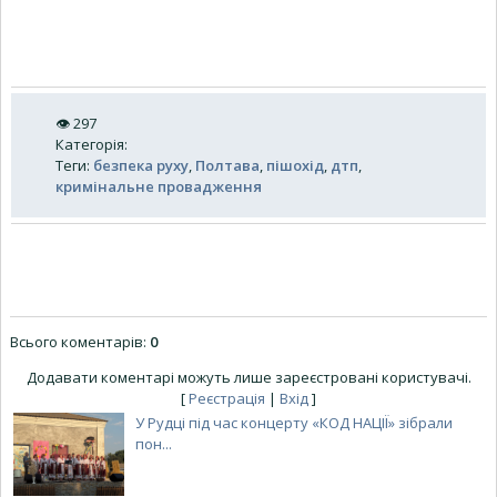
👁
297
Категорія
:
Теги
:
безпека руху
,
Полтава
,
пішохід
,
дтп
,
кримінальне провадження
Всього коментарів
:
0
Додавати коментарі можуть лише зареєстровані користувачі.
[
Реєстрація
|
Вхід
]
У Рудці під час концерту «КОД НАЦІЇ» зібрали
пон...