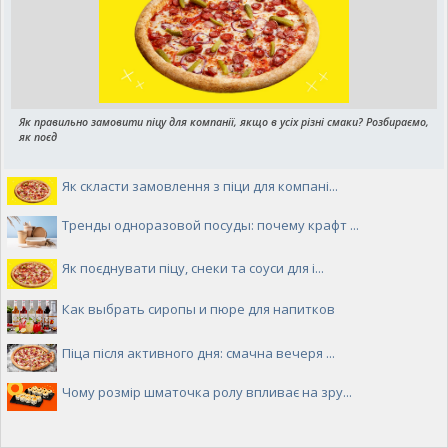
Як правильно замовити піцу для компанії, якщо в усіх різні смаки? Розбираємо,
як поєд
Як скласти замовлення з піци для компані...
Тренды одноразовой посуды: почему крафт ...
Як поєднувати піцу, снеки та соуси для і...
Как выбрать сиропы и пюре для напитков
Піца після активного дня: смачна вечеря ...
Чому розмір шматочка ролу впливає на зру...