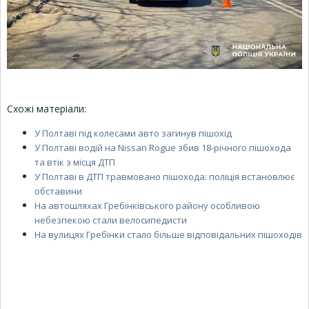
Схожі матеріали:
У Полтаві під колесами авто загинув пішохід
У Полтаві водій на Nissan Rogue збив 18-річного пішохода
та втік з місця ДТП
У Полтаві в ДТП травмовано пішохода: поліція встановлює
обставини
На автошляхах Гребінківського району особливою
небезпекою стали велосипедисти
На вулицях Гребінки стало більше відповідальних пішоходів