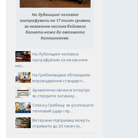
На Лубенщині чоловіка
оштрафували на 17 тисяч гривень
за незаконне носіння бойового
багнета-ножа до автомата
Калашникова.
На Лубенщині чоловіка
оштрафували за незаконне
нос...
На Гребінківщині обговорили
впровадження стандарті...
Ароматичні свічки в інтер’єрі:
як створити затишну...
Спека у Гребінці: як розпізнати
тепловий удар і пр...
Ветерани-підприємці можуть
отримати до 20 тисяч гр...