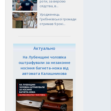
роти, за версією
слідства, в...
Уродженець
Гребінківської громади
отримав 9 рокі...
Актуально
На Лубенщині чоловіка
оштрафували за незаконне
носіння багнета-ножа від
автомата Калашникова