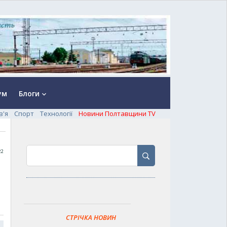
ум
Блоги
keyboard_arrow_down
в'я
Спорт
Технології
Новини Полтавщини TV
22
СТРІЧКА НОВИН