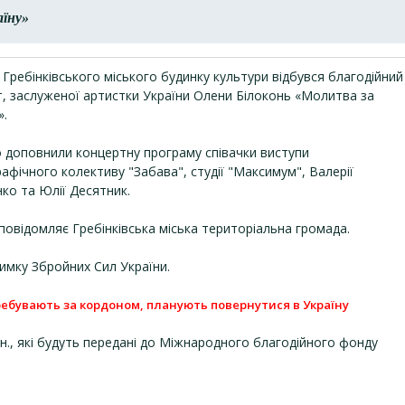
аїну»
 Гребінківського міського будинку культури відбувся благодійний
, заслуженої артистки України Олени Білоконь «Молитва за
».
 доповнили концертну програму співачки виступи
афічного колективу "Забава", студії "Максимум", Валерії
ко та Юлії Десятник.
повідомляє Гребінківська міська територіальна громада.
римку Збройних Сил України.
еребувають за кордоном, планують повернутися в Україну
рн., які будуть передані до Міжнародного благодійного фонду