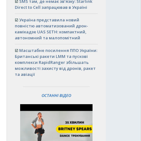
☑️
SMS там, де немає зв’язку: Starlink
Direct to Cell запрацював в Україні
☑️
Україна представила новий
повністю автоматизований дрон-
камікадзе UAS SETH: компактний,
автономний та малопомітний
☑️
Масштабне посилення ППО України:
Британські ракети LMM та пускові
комплекси RapidRanger збільшать
можливості захисту від дронів, ракет
та авіації
ОСТАННІ ВІДЕО