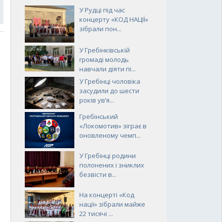
У Рудці під час
концерту «КОД НАЦІЇ»
зібрали пон...
У Гребінківській
громаді молодь
навчали діяти пі...
У Гребінці чоловіка
засудили до шести
років ув’я...
Гребінський
«Локомотив» зіграє в
оновленому чемп...
У Гребінці родини
полонених і зниклих
безвісти в...
На концерті «Код
нації» зібрали майже
22 тисячі ...