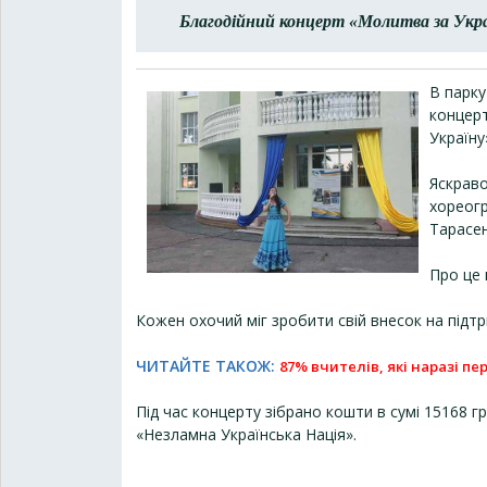
Благодійний концерт «Молитва за Укр
В парку
концерт
Україну
Яскраво
хореогр
Тарасен
Про це 
Кожен охочий міг зробити свій внесок на підт
ЧИТАЙТЕ ТАКОЖ:
87% вчителів, які наразі п
Під час концерту зібрано кошти в сумі 15168 г
«Незламна Українська Нація».