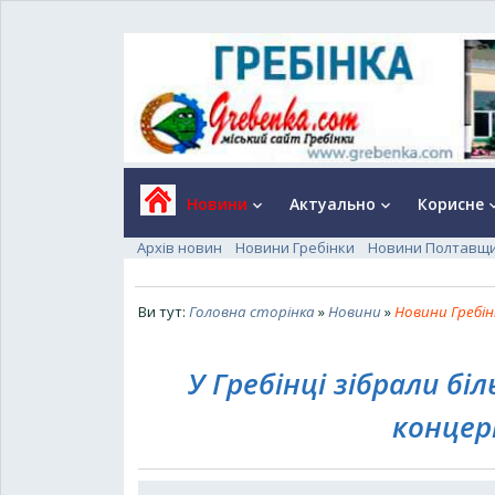
Новини
Актуально
Корисне
keyboard_arrow_down
keyboard_arrow_down
keyboard_a
Архів новин
Новини Гребінки
Новини Полтавщ
Ви тут:
Головна сторінка
»
Новини
»
Новини Гребін
У Гребінці зібрали бі
концер