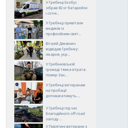
У Гребінці Екобус
зібрав 82 кг батарейок
і сотні...
У Гребінці привітали
медиків із
професійним свят...
Віталій Дяківнич
відвідав Гребінку:
лікарня, укр...
У Гребінківській
громаді тяжка втрата:
помер Зах...
У Гребінці ветеранам
на пробації
допомагатимуть ...
У Гребінці під час
благодійного off-road
заходу ...
У Пирятині ветерани з