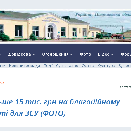
Довідкова
Оголошення
Фото
Відео
Фор
rrow_down
keyboard_arrow_down
keyboard_arrow_down
keyboard_arrow_down
ини
Новини громади
Події
Суспільство
Освіта
Культура
Здоро
ки
25.07.20
льше 15 тис. грн на благодійному
ті для ЗСУ (ФОТО)