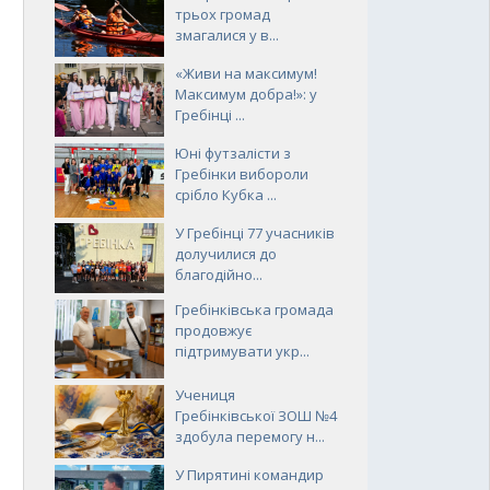
трьох громад
змагалися у в...
«Живи на максимум!
Максимум добра!»: у
Гребінці ...
Юні футзалісти з
Гребінки вибороли
срібло Кубка ...
У Гребінці 77 учасників
долучилися до
благодійно...
Гребінківська громада
продовжує
підтримувати укр...
Учениця
Гребінківської ЗОШ №4
здобула перемогу н...
У Пирятині командир