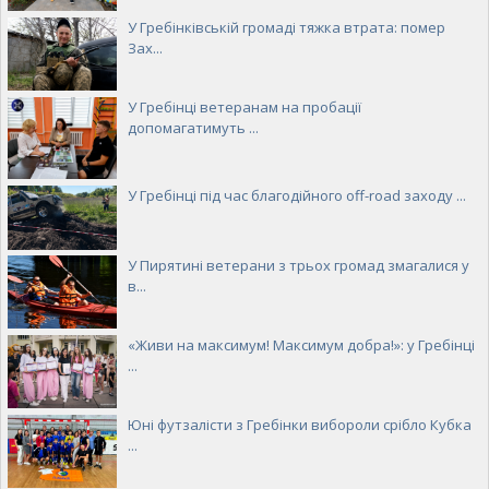
У Гребінківській громаді тяжка втрата: помер
Зах...
У Гребінці ветеранам на пробації
допомагатимуть ...
У Гребінці під час благодійного off-road заходу ...
У Пирятині ветерани з трьох громад змагалися у
в...
«Живи на максимум! Максимум добра!»: у Гребінці
...
Юні футзалісти з Гребінки вибороли срібло Кубка
...