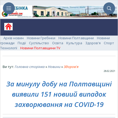
Архів новин
Новини Гребінки
Новини Полтавщини
Новини
громади
Події
Суспільство
Освіта
Культура
Здоров'я
Спорт
Технології
Новини Полтавщини TV
Ви тут:
Головна сторінка
»
Новини
»
Здоров'я
28.02.2021
За минулу добу на Полтавщині
виявили 151 новиий випадок
захворювання на COVID-19