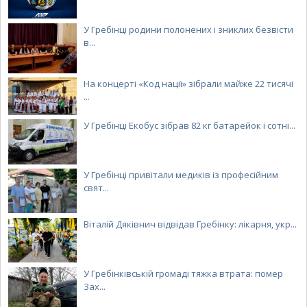
У Гребінці родини полонених і зниклих безвісти
в...
На концерті «Код нації» зібрали майже 22 тисячі
...
У Гребінці Екобус зібрав 82 кг батарейок і сотні...
У Гребінці привітали медиків із професійним
свят...
Віталій Дяківнич відвідав Гребінку: лікарня, укр...
У Гребінківській громаді тяжка втрата: помер
Зах...