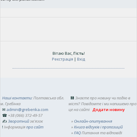
Вітаю Вас
,
Гість
!
Реєстрація
|
Вхід
Наші контакти
: Полтавська обл.
💾
Знаєте про новину чи подію в
м. Гребінка
місті? Повідомте і ми напишемо про
✉
admin@grebenka.com
це на сайті
Додати новину
☎
+38 (066) 372-49-57
✍
Зворотний
зв'язок
»
Онлайн-опитування
!
Інформація
про сайт
»
Книга відгуків і пропозицій
»
FAQ
Питання та відповіді