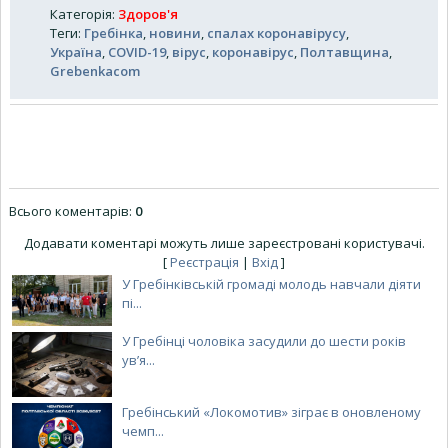
Категорія
:
Здоров'я
Теги
:
Гребінка
,
новини
,
спалах коронавірусу
,
Україна
,
COVID-19
,
вірус
,
коронавірус
,
Полтавщина
,
Grebenkacom
Всього коментарів
:
0
Додавати коментарі можуть лише зареєстровані користувачі.
[
Реєстрація
|
Вхід
]
У Гребінківській громаді молодь навчали діяти
пі...
У Гребінці чоловіка засудили до шести років
ув’я...
Гребінський «Локомотив» зіграє в оновленому
чемп...