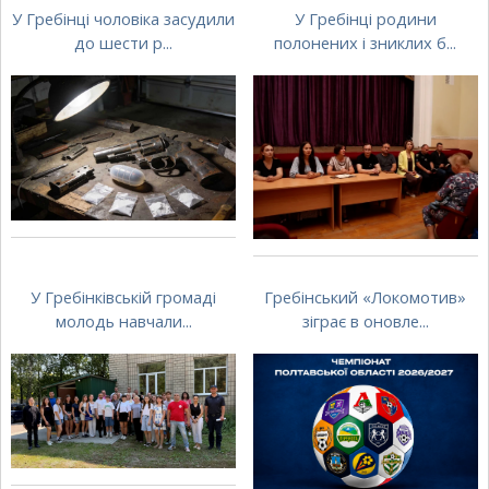
У Гребінці чоловіка засудили
У Гребінці родини
до шести р...
полонених і зниклих б...
У Гребінківській громаді
Гребінський «Локомотив»
молодь навчали...
зіграє в оновле...