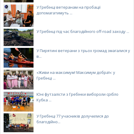
У Гребінці ветеранам на пробації
допомагатимуть ...
У Гребінці під час благодійного off-road заходу ...
У Пирятині ветерани з трьох громад змагалися у
в...
«Живи на максимум! Максимум добра!»: у
Гребінці ...
Юні футзалісти з Гребінки вибороли срібло
Кубка ...
У Гребінці 77 учасників долучилися до
благодійно...