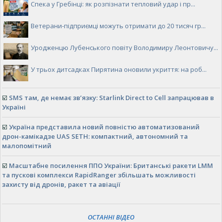
Спека у Гребінці: як розпізнати тепловий удар і пр...
Ветерани-підприємці можуть отримати до 20 тисяч гр...
Уродженцю Лубенського повіту Володимиру Леонтовичу...
У трьох дитсадках Пирятина оновили укриття: на роб...
☑️
SMS там, де немає зв’язку: Starlink Direct to Cell запрацював в
Україні
☑️
Україна представила новий повністю автоматизований
дрон-камікадзе UAS SETH: компактний, автономний та
малопомітний
☑️
Масштабне посилення ППО України: Британські ракети LMM
та пускові комплекси RapidRanger збільшать можливості
захисту від дронів, ракет та авіації
ОСТАННІ ВІДЕО