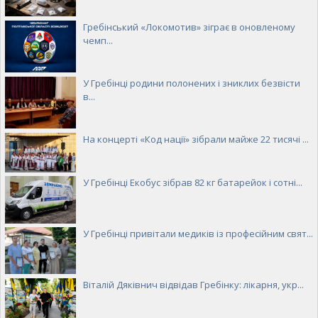
Гребінський «Локомотив» зіграє в оновленому
чемп...
У Гребінці родини полонених і зниклих безвісти
в...
На концерті «Код нації» зібрали майже 22 тисячі ...
У Гребінці Екобус зібрав 82 кг батарейок і сотні...
У Гребінці привітали медиків із професійним свят...
Віталій Дяківнич відвідав Гребінку: лікарня, укр...