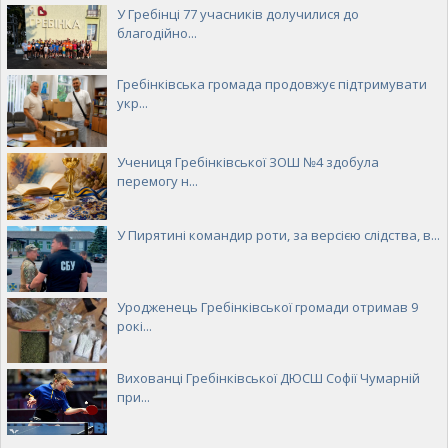
У Гребінці 77 учасників долучилися до
благодійно...
Гребінківська громада продовжує підтримувати
укр...
Учениця Гребінківської ЗОШ №4 здобула
перемогу н...
У Пирятині командир роти, за версією слідства, в...
Уродженець Гребінківської громади отримав 9
рокі...
Вихованці Гребінківської ДЮСШ Софії Чумарній
при...