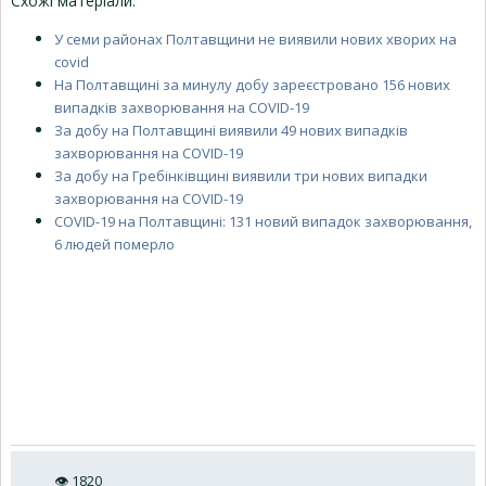
Схожі матеріали:
У семи районах Полтавщини не виявили нових хворих на
covid
На Полтавщині за минулу добу зареєстровано 156 нових
випадків захворювання на COVID-19
За добу на Полтавщині виявили 49 нових випадків
захворювання на COVID-19
За добу на Гребінківщині виявили три нових випадки
захворювання на COVID-19
COVID-19 на Полтавщині: 131 новий випадок захворювання,
6 людей померло
👁
1820