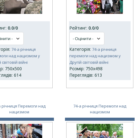
инг:
0.0
/
0
Рейтинг:
0.0
/
0
горія:
Категорія:
74-а річниця
74-а річниця
оги над нацизмом у
перемоги над нацизмом у
 світовій війні
Другій світовій війні
р: 750x500
Розмір: 750x498
лядів: 614
Переглядів: 613
а річниця Перемоги над
74-а річниця Перемоги над
нацизмом
нацизмом