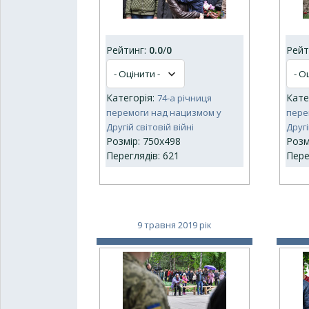
Рейтинг:
0.0
/
0
Рейт
Категорія:
Кате
74-а річниця
перемоги над нацизмом у
пере
Другій світовій війні
Другі
Розмір: 750x498
Розм
Переглядів: 621
Пере
9 травня 2019 рік