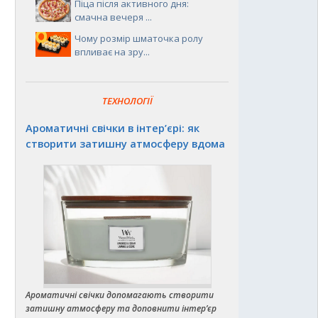
Піца після активного дня:
смачна вечеря ...
Чому розмір шматочка ролу
впливає на зру...
ТЕХНОЛОГІЇ
Ароматичні свічки в інтер’єрі: як
створити затишну атмосферу вдома
Ароматичні свічки допомагають створити
затишну атмосферу та доповнити інтер’єр