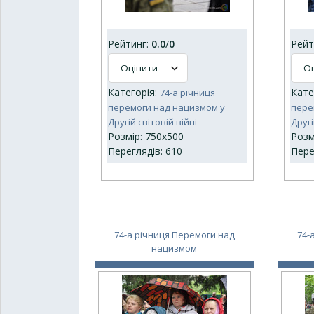
Рейтинг:
0.0
/
0
Рейт
Категорія:
Кате
74-а річниця
перемоги над нацизмом у
пере
Другій світовій війні
Другі
Розмір: 750x500
Розм
Переглядів: 610
Пере
74-а річниця Перемоги над
74-
нацизмом