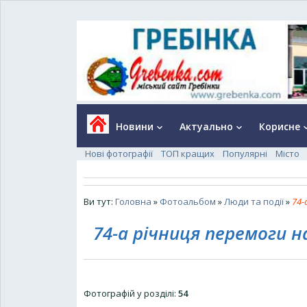
Новини
Актуально
Корисне
keyboard_arrow_down
keyboard_arrow_down
keyboard_a
Нові фотографії
ТОП кращих
Популярні
Місто
Ви тут:
Головна
»
Фотоальбом
»
Люди та події
»
74-
74-а річниця перемоги н
Фотографій у розділі
:
54