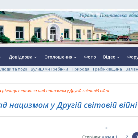
Довідкова
Оголошення
Фото
Відео
Фор
rrow_down
keyboard_arrow_down
keyboard_arrow_down
keyboard_arrow_down
Люди та події
Вулицями Гребінки
Природа
Гребінківщина
Заліз
а річниця перемоги над нацизмом у Другій світовій війні
ад нацизмом у Другій світовій війні
«
Сторінки
:
назад
1
2
3