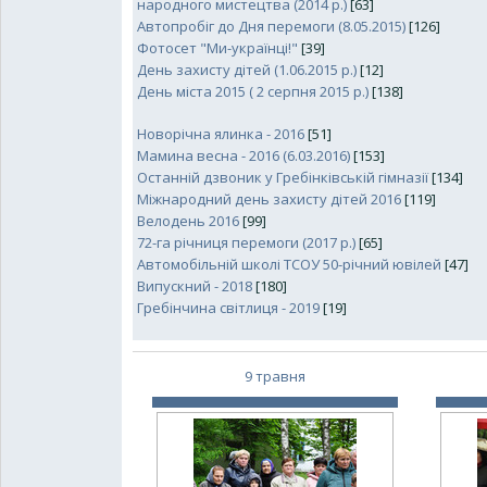
народного мистецтва (2014 р.)
[63]
Автопробіг до Дня перемоги (8.05.2015)
[126]
Фотосет "Ми-українці!"
[39]
День захисту дітей (1.06.2015 р.)
[12]
День міста 2015 ( 2 серпня 2015 р.)
[138]
Новорічна ялинка - 2016
[51]
Мамина весна - 2016 (6.03.2016)
[153]
Останній дзвоник у Гребінківській гімназії
[134]
Міжнародний день захисту дітей 2016
[119]
Велодень 2016
[99]
72-га річниця перемоги (2017 р.)
[65]
Автомобільній школі ТСОУ 50-річний ювілей
[47]
Випускний - 2018
[180]
Гребінчина світлиця - 2019
[19]
9 травня