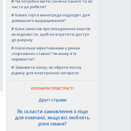
ᐉ
Чи потрібно мити сонячні панелі та як
часто це робити?
ᐉ
Какие сорта винограда подходят для
домашнего выращивания?
ᐉ
Банк запитав про походження коштів:
як відповісти, щоб не втратити доступ
до рахунку
ᐉ
Наскільки ефективними є ринки
спортивних ставок? Чи можу я їх
перемогти?
ᐉ
Замовити жижу: як обрати якісну
рідину для електронної сигарети
КУЛІНАРНІ ПРИСТРАСТІ
Другі страви
Як скласти замовлення з піци
для компанії, якщо всі люблять
різні смаки?