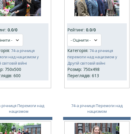
инг:
0.0
/
0
Рейтинг:
0.0
/
0
горія:
Категорія:
74-а річниця
74-а річниця
оги над нацизмом у
перемоги над нацизмом у
 світовій війні
Другій світовій війні
р: 750x500
Розмір: 750x498
лядів: 600
Переглядів: 613
а річниця Перемоги над
74-а річниця Перемоги над
нацизмом
нацизмом