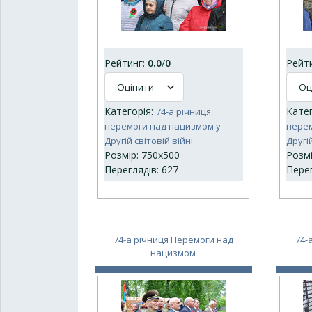
Рейтинг:
0.0
/
0
Рейт
Категорія:
Кате
74-а річниця
перемоги над нацизмом у
перем
Другій світовій війні
Другій
Розмір: 750x500
Розмі
Переглядів: 627
Перег
74-а річниця Перемоги над
74-
нацизмом