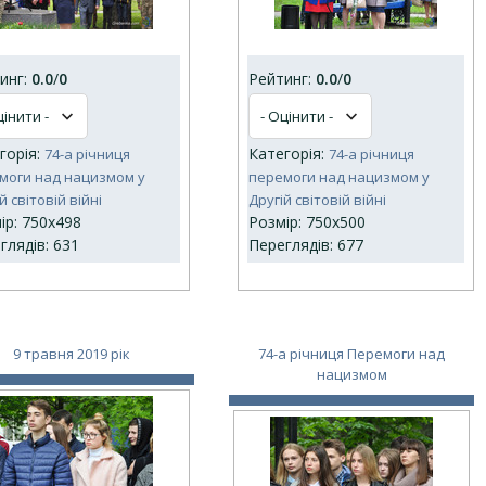
инг:
0.0
/
0
Рейтинг:
0.0
/
0
горія:
Категорія:
74-а річниця
74-а річниця
моги над нацизмом у
перемоги над нацизмом у
й світовій війні
Другій світовій війні
ір: 750x498
Розмір: 750x500
глядів: 631
Переглядів: 677
9 травня 2019 рік
74-а річниця Перемоги над
нацизмом