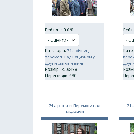
Рейтинг:
0.0
/
0
Рейт
Категорія:
Кате
74-а річниця
перемоги над нацизмом у
перем
Другій світовій війні
Другій
Розмір: 750x498
Розмі
Переглядів: 630
Перег
74-а річниця Перемоги над
74-
нацизмом