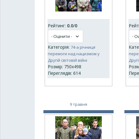
Рейтинг:
0.0
/
0
Рейт
Категорія:
Кате
74-а річниця
перемоги над нацизмом у
пере
Другій світовій війні
Другі
Розмір: 750x498
Розм
Переглядів: 614
Пере
9 травня