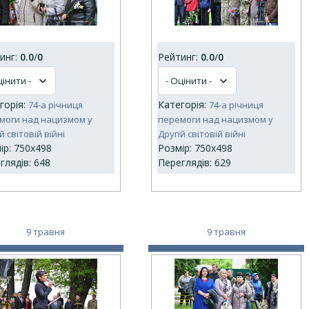
инг:
0.0
/
0
Рейтинг:
0.0
/
0
горія:
Категорія:
74-а річниця
74-а річниця
моги над нацизмом у
перемоги над нацизмом у
й світовій війні
Другій світовій війні
ір: 750x498
Розмір: 750x498
глядів: 648
Переглядів: 629
9 травня
9 травня