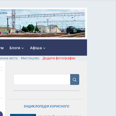
ум
Блоги
Афіша
keyboard_arrow_down
keyboard_arrow_down
ничне місто
Мистецтво
Додати фотографію
ЕНЦИКЛОПЕДІЯ КОРИСНОГО