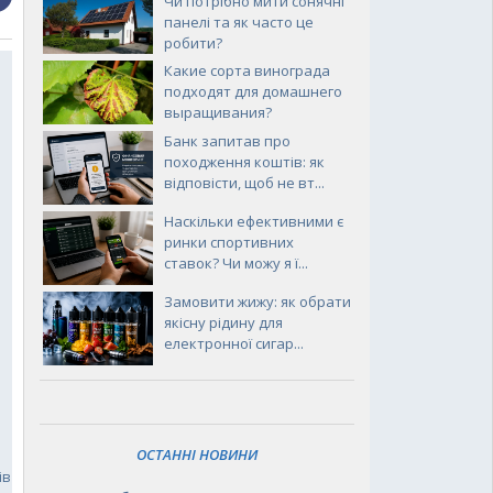
Чи потрібно мити сонячні
панелі та як часто це
робити?
Какие сорта винограда
подходят для домашнего
выращивания?
Банк запитав про
походження коштів: як
відповісти, щоб не вт...
Наскільки ефективними є
ринки спортивних
ставок? Чи можу я ї...
Замовити жижу: як обрати
якісну рідину для
електронної сигар...
ОСТАННІ НОВИНИ
ів