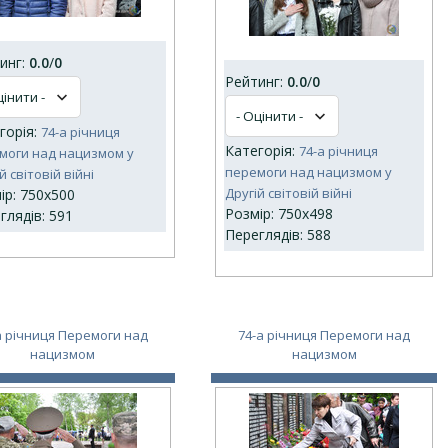
инг:
0.0
/
0
Рейтинг:
0.0
/
0
горія:
74-а річниця
Категорія:
74-а річниця
моги над нацизмом у
перемоги над нацизмом у
й світовій війні
Другій світовій війні
ір: 750x500
Розмір: 750x498
глядів: 591
Переглядів: 588
а річниця Перемоги над
74-а річниця Перемоги над
нацизмом
нацизмом