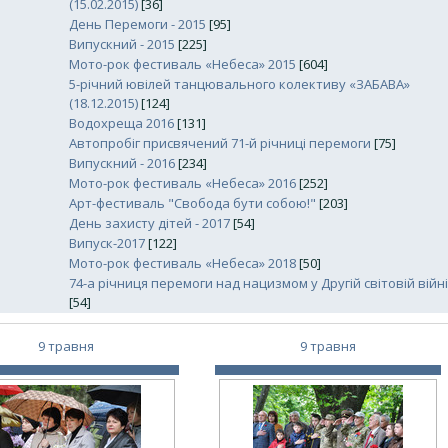
(15.02.2015)
[36]
День Перемоги - 2015
[95]
Випускний - 2015
[225]
Мото-рок фестиваль «Небеса» 2015
[604]
5-річний ювілей танцювального колективу «ЗАБАВА»
(18.12.2015)
[124]
Водохреща 2016
[131]
Автопробіг присвячений 71-й річниці перемоги
[75]
Випускний - 2016
[234]
Мото-рок фестиваль «Небеса» 2016
[252]
Арт-фестиваль "Свобода бути собою!"
[203]
День захисту дітей - 2017
[54]
Випуск-2017
[122]
Мото-рок фестиваль «Небеса» 2018
[50]
74-а річниця перемоги над нацизмом у Другій світовій війні
[54]
9 травня
9 травня