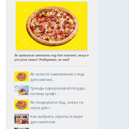
Як правильно замовити піцу для компанії, якщо в
усіх різні смаки? Розбираємо, як поєд
Як скласти замовлення з піци
для компані...
Тренды одноразовой посуды:
почему крафт ...
Як поєднувати піцу, снеки та
соуси для і...
Как выбрать сиропы и пюре
для напитков