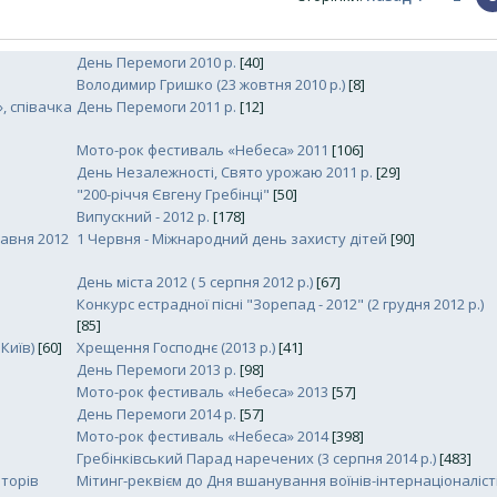
День Перемоги 2010 р.
[40]
Володимир Гришко (23 жовтня 2010 р.)
[8]
, співачка
День Перемоги 2011 р.
[12]
Мото-рок фестиваль «Небеса» 2011
[106]
День Незалежності, Свято урожаю 2011 р.
[29]
"200-річчя Євгену Гребінці"
[50]
Випускний - 2012 р.
[178]
равня 2012
1 Червня - Міжнародний день захисту дітей
[90]
День міста 2012 ( 5 серпня 2012 р.)
[67]
Конкурс естрадної пісні "Зорепад - 2012" (2 грудня 2012 р.)
[85]
Київ)
[60]
Хрещення Господнє (2013 р.)
[41]
День Перемоги 2013 р.
[98]
Мото-рок фестиваль «Небеса» 2013
[57]
День Перемоги 2014 р.
[57]
Мото-рок фестиваль «Небеса» 2014
[398]
Гребінківський Парад наречених (3 серпня 2014 р.)
[483]
аторів
Мітинг-реквієм до Дня вшанування воїнів-інтернаціоналіст