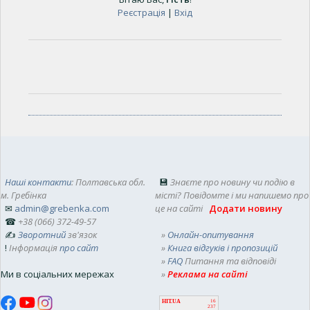
Реєстрація
|
Вхід
Наші контакти
: Полтавська обл.
💾
Знаєте про новину чи подію в
м. Гребінка
місті? Повідомте і ми напишемо про
✉
admin@grebenka.com
це на сайті
Додати новину
☎
+38 (066) 372-49-57
✍
Зворотний
зв'язок
»
Онлайн-опитування
!
Інформація
про сайт
»
Книга відгуків і пропозицій
»
FAQ
Питання та відповіді
Ми в соціальних мережах
»
Реклама на сайті
HIT.UA
16
237