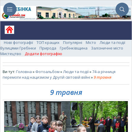
Нові фотографії
ТОП кращих
Популярні
Місто
Люди та події
Вулицями Гребінки
Природа
Гребінківщина
Залізничне місто
Мистецтво
Додати фотографію
Ви тут:
Головна
»
Фотоальбом
»
Люди та події
»
74-а річниця
перемоги над нацизмом у Другій світовій війні
»
9 травня
9 травня