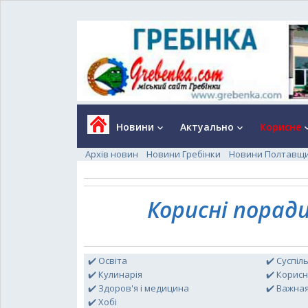
Новини
Актуально
Корисне
keyboard_arrow_down
keyboard_arrow_down
keyboard_a
Архів новин
Новини Гребінки
Новини Полтавщ
Корисні порад
✔️ Освіта
✔️ Суспіл
✔️ Кулинарія
✔️ Корисн
✔️ Здоров'я і медицина
✔️ Важна
✔️ Хобі