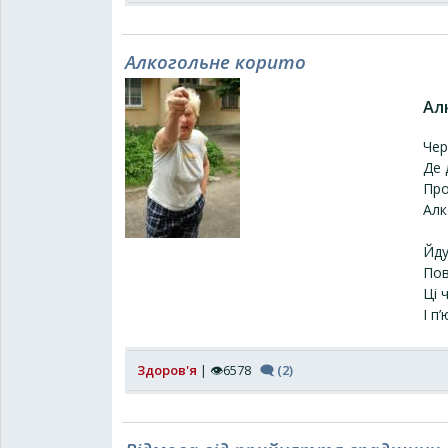
Алкогольне корито
Ал
Чер
Де 
Про
Алк
Йду
Пов
Ці 
І п
Здоров'я
| 👁6578
🗨 (2)