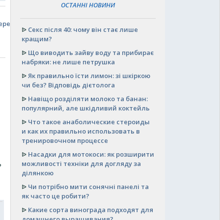
ОСТАННІ НОВИНИ
еред
ᐉ
Секс після 40: чому він стає лише
кращим?
ᐉ
Що виводить зайву воду та прибирає
набряки: не лише петрушка
ᐉ
Як правильно їсти лимон: зі шкіркою
чи без? Відповідь дієтолога
ᐉ
Навіщо розділяти молоко та банан:
популярний, але шкідливий коктейль
ᐉ
Что такое анаболические стероиды
и как их правильно использовать в
тренировочном процессе
ᐉ
Насадки для мотокоси: як розширити
ь
можливості техніки для догляду за
ділянкою
ᐉ
Чи потрібно мити сонячні панелі та
як часто це робити?
ᐉ
Какие сорта винограда подходят для
домашнего выращивания?