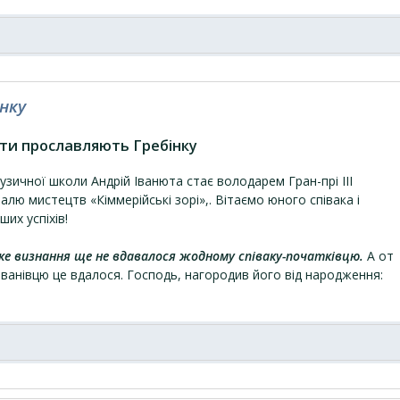
нку
ти прославляють Гребінку
зичної школи Андрій Іванюта стає володарем Гран-прі III
ю мистецтв «Кіммерійські зорі»,. Вітаємо юного співака і
их успіхів!
е визнання ще не вдавалося жодному співаку-початківцю.
А от
іванівцю це вдалося. Господь, нагородив його від народження: