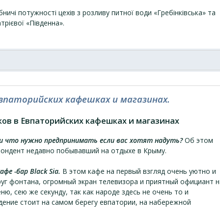
ничі потужності цехів з розливу питної води «Гребінківська» та
трієвої «Південна».
впаторийских кафешках и магазинах.
ов в Евпаторийских кафешках и магазинах
и что нужно предпринимать если вас хотят надуть?
Об этом
пондент недавно побывавший на отдыхе в Крыму.
афе -бар Black Sia.
В этом кафе на первый взгляд очень уютно и
руг фонтана, огромный экран телевизора и приятный официант н
ню, сею же секунду, так как народе здесь не очень то и
дение стоит на самом берегу евпатории, на набережной