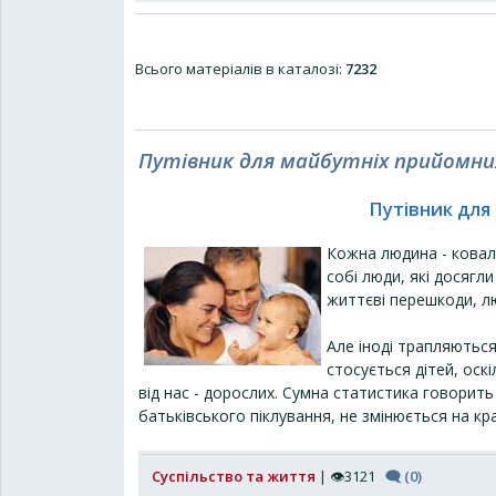
Всього матеріалів в каталозі
:
7232
Путівник для майбутніх прийомни
Путівник для
Кожна людина - ковал
собі люди, які досяг
життєві перешкоди, л
Але іноді трапляються
стосується дітей, оск
від нас - дорослих. Сумна статистика говорить 
батьківського піклування, не змінюється на кр
Суспільство та життя
| 👁3121
🗨 (0)