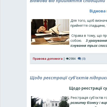
Відмова від прийняття спадщини
Відмова
Для того, щоб визнач
прийняття спадщини, 
Справа в тому, що при
собою.
З урахуванн
існування трьох спос
Правова допомога
| 👁2984
🗨 (0)
Щодо реєстрації суб'єктів підприє
Щодо реєстрації су
Реєстрація суб'єктів 
розвитку бізнесу і ви