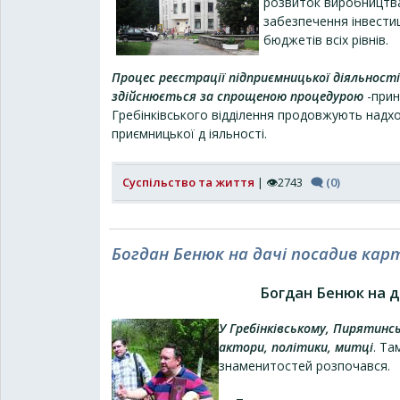
розвиток виробництва
забезпечення інвести
бюджетів всіх рівнів.
Процес реєстрації підприємницької діяльност
здійснюється за спрощеною процедурою
-прин
Гребінківського відділення продовжують надход
приємницької д іяльності.
Суспільство та життя
| 👁2743
🗨 (0)
Богдан Бенюк на дачі посадив ка
Богдан Бенюк на д
У Гребінківському, Пирятин
актори, політики, митці
. Та
знаменитостей розпочався.