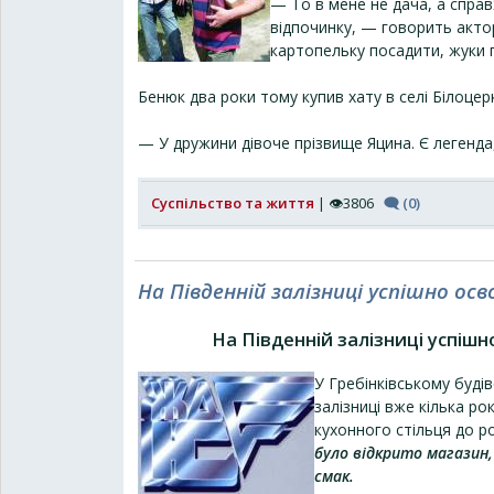
— То в мене не дача, а справж
відпочинку, — говорить акто
картопельку посадити, жуки п
Бенюк два роки тому купив хату в селі Білоцер
— У дружини дівоче прізвище Яцина. Є легенда,
Суспільство та життя
| 👁3806
🗨 (0)
На Південній залізниці успішно ос
На Південній залізниці успішн
У Гребінківському буді
залізниці вже кілька ро
кухонного стільця до р
було відкрито магазин,
смак.