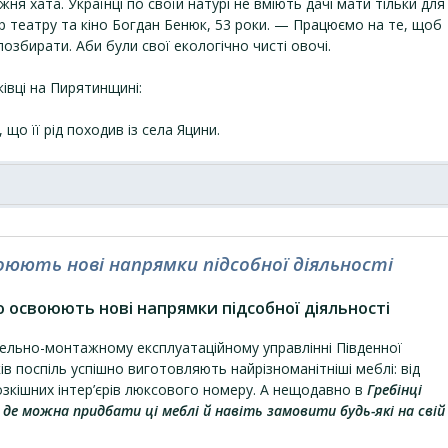
ня хата. Українці по своїй натурі не вміють дачі мати тільки для
р театру та кіно Богдан Бенюк, 53 роки. — Працюємо на те, щоб
озбирати. Аби були свої екологічно чисті овочі.
ківці на Пирятинщині:
 що її рід походив із села Яцини.
воюють нові напрямки підсобної діяльності
о освоюють нові напрямки підсобної діяльності
вельно-монтажному експлуатаційному управлінні Південної
ків поспіль успішно виготовляють найрізноманітніші меблі: від
озкішних інтер’єрів люксового номеру. А нещодавно в
Гребінці
 де можна придбати ці меблі й навіть замовити будь-які на свій