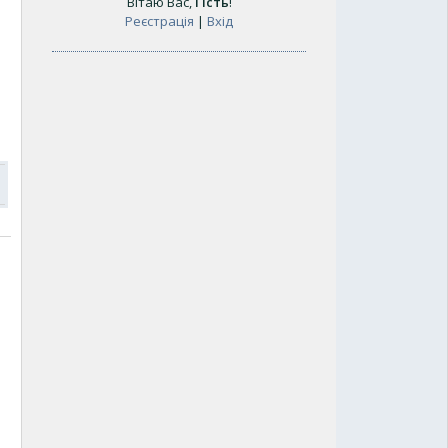
Вітаю Вас
,
Гість
!
Реєстрація
|
Вхід