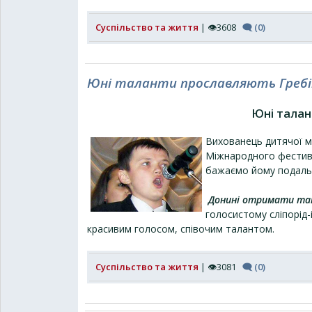
Суспільство та життя
| 👁3608
🗨 (0)
Юні таланти прославляють Гребі
Юні талан
Вихованець дитячої му
Міжнародного фестивал
бажаємо йому подальш
Донині отримати так
голосистому сліпорід-
красивим голосом, співочим талантом.
Суспільство та життя
| 👁3081
🗨 (0)