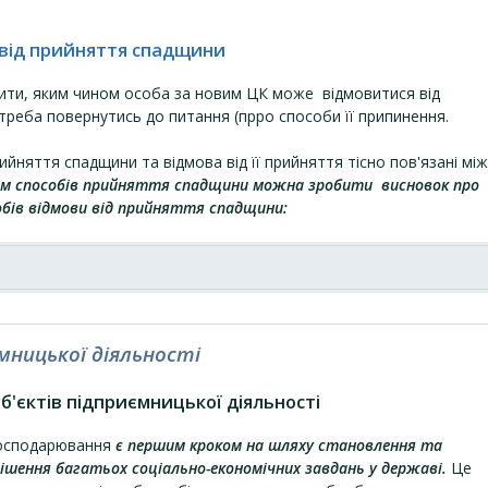
 від прийняття спадщини
ити, яким чином особа за новим ЦК може відмовитися від
треба повернутись до питання (прро способи її припинення.
йняття спадщини та відмова від її прийняття тісно пов'язані між
ям способів прийняття спадщини можна зробити висновок про
обів відмови від прийняття спадщини:
мницької діяльності
б'єктів підприємницької діяльності
господарювання
є першим кроком на шляху становлення та
рішення багатьох соціально-економічних завдань у державі.
Це