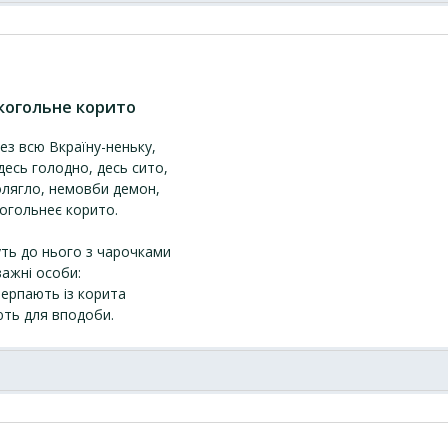
когольне корито
ез всю Вкраїну-неньку,
десь голодно, десь сито,
лягло, немовби демон,
огольнеє корито.
ть до нього з чарочками
ажні особи:
черпають із корита
’ють для вподоби.