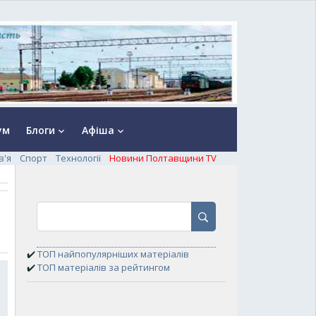
ум
Блоги
Афіша
keyboard_arrow_down
keyboard_arrow_down
в'я
Спорт
Технології
Новини Полтавщини TV
✔️
ТОП найпопулярніших матеріалів
✔️
ТОП матеріалів за рейтингом