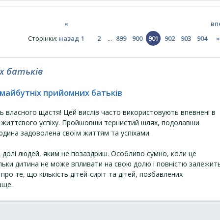
«
вп
Сторінки
:
назад
1
2
...
899
900
901
902
903
904
»
х батьків
 майбутніх прийомних батьків
ь власного щастя! Цей вислів часто використовують впевнені в
ли життєвого успіху. Пройшовши тернистий шлях, подолавши
юдина задоволена своїм життям та успіхами.
 долі людей, яким не позаздриш. Особливо сумно, коли це
ільки дитина не може впливати на свою долю і повністю залежит
про те, що кількість дітей-сиріт та дітей, позбавлених
аще.