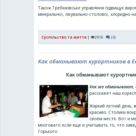
Також Гребінківське управління підвищує вироб
мінеральної, лікувально-столової, хлоридно-на
Суспільство та життя
| 👁2916
🗨 (0)
Как обманывают курортников в Е
Как обманывают курортник
Как же обманывают, 
расскажет наш корес
Жаркий летний день,
к
красиво. Столики вок
своём месте. Вот и ме
многовато если еще и учитывать то, что заве
Горького.