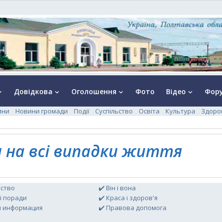
Довідкова
Оголошення
Фото
Відео
Фор
rrow_down
keyboard_arrow_down
keyboard_arrow_down
keyboard_arrow_down
ини
Новини громади
Події
Суспільство
Освіта
Культура
Здоро
и на всі випадки життя
ьство
✔️ Він і вона
і поради
✔️ Краса і здоров'я
я информация
✔️ Правова допомога