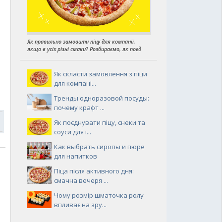
Як правильно замовити піцу для компанії,
якщо в усіх різні смаки? Розбираємо, як поєд
Як скласти замовлення з піци
для компані...
Тренды одноразовой посуды:
почему крафт ...
Як поєднувати піцу, снеки та
соуси для і...
Как выбрать сиропы и пюре
для напитков
Піца після активного дня:
смачна вечеря ...
Чому розмір шматочка ролу
впливає на зру...