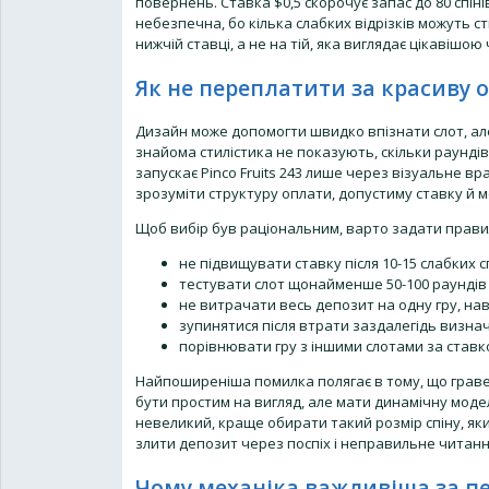
повернень. Ставка $0,5 скорочує запас до 80 спінів
небезпечна, бо кілька слабких відрізків можуть 
нижчій ставці, а не на тій, яка виглядає цікавішо
Як не переплатити за красиву 
Дизайн може допомогти швидко впізнати слот, але 
знайома стилістика не показують, скільки раундів
запускає Pinco Fruits 243 лише через візуальне в
зрозуміти структуру оплати, допустиму ставку й м
Щоб вибір був раціональним, варто задати прави
не підвищувати ставку після 10-15 слабких сп
тестувати слот щонайменше 50-100 раундів 
не витрачати весь депозит на одну гру, на
зупинятися після втрати заздалегідь визна
порівнювати гру з іншими слотами за ставко
Найпоширеніша помилка полягає в тому, що граве
бути простим на вигляд, але мати динамічну мод
невеликий, краще обирати такий розмір спіну, як
злити депозит через поспіх і неправильне читанн
Чому механіка важливіша за п