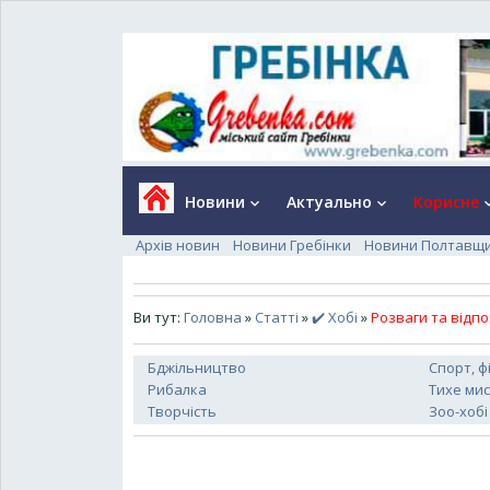
Новини
Актуально
Корисне
keyboard_arrow_down
keyboard_arrow_down
keyboard_a
Архів новин
Новини Гребінки
Новини Полтавщ
Ви тут:
Головна
»
Статті
»
✔️ Хобі
»
Розваги та відп
Бджільництво
Спорт, ф
Рибалка
Тихе ми
Творчість
Зоо-хобі