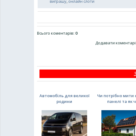
виграшу
,
онлайн слоти
Всього коментарів
:
0
Додавати коментарі 
Автомобіль для великої
Чи потрібно мити 
родини
панелі та як ча