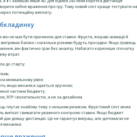
, а $1 залишає лише 40. Для оцінки 243 ліній коротка дистанція
створити хибне враження про гру. Тому новий слот краще тестувати н
ю через потенційну виплату.
обкладинку
він не має бути причиною для ставки. Фрукти, яскраві анімації й
 витримає баланс і наскільки різкими будуть просадки. Якщо гравець
раження, він фактично грає без аналізу. Набагато корисніше спочатку
ежу втрат.
ла до старту:
інів;
на мінімальному рівні;
віть якщо механіка здається зручною;
ченої частини бюджету;
ю, RTP і волатильністю, а не за дизайном.
ць плутає знайому тему з низьким ризиком. Фруктовий слот може
ель виплат і вимагати уважного контролю ставки. Якщо бюджет
ий дає довшу дистанцію. Це не гарантує виграш, але допомагає не
я механіки.
ерше враження