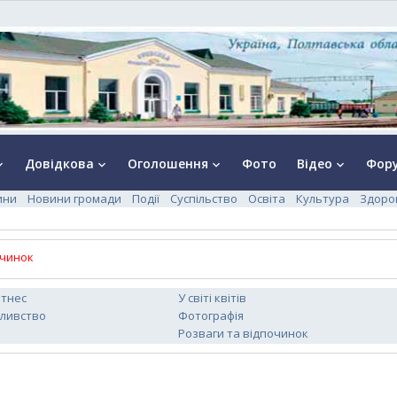
Довідкова
Оголошення
Фото
Відео
Фор
rrow_down
keyboard_arrow_down
keyboard_arrow_down
keyboard_arrow_down
ини
Новини громади
Події
Суспільство
Освіта
Культура
Здоро
очинок
ітнес
У світі квітів
сливство
Фотографія
Розваги та відпочинок