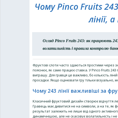
Чому Pinco Fruits 2
лінії, 
Огляд Pinco Fruits 243: як працюють 24
волатильність і правила контролю банк
Фруктові слоти часто здаються простими через зн
пояснює, як саме працює ставка. У Pinco Fruits 24
виграшу. Для гравця це важливо, бо кількість ліній
просадки. Якщо оцінювати гру тільки візуально, 
Чому 243 лінії важливіші за фр
Класичний фруктовий дизайн створює відчуття легк
Гравець має дивитися не на символи, а на те, як 
результат залежить не лише від одного активного 
динамічнішою, але не скасовує волатильність і н