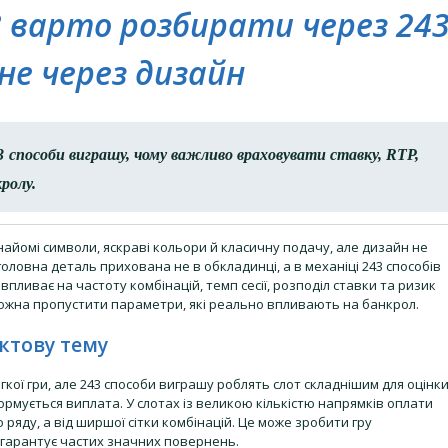
43 варто розбирати через 24
а не через дизайн
3 способи виграшу, чому важливо враховувати ставку, RTP,
ролу.
айомі символи, яскраві кольори й класичну подачу, але дизайн не
3 головна деталь прихована не в обкладинці, а в механіці 243 способів
 впливає на частоту комбінацій, темп сесії, розподіл ставки та ризик
можна пропустити параметри, які реально впливають на банкрол.
уктову тему
ої гри, але 243 способи виграшу роблять слот складнішим для оцінки
формується виплата. У слотах із великою кількістю напрямків оплати
ряду, а від ширшої сітки комбінацій. Це може зробити гру
е гарантує частих значних повернень.