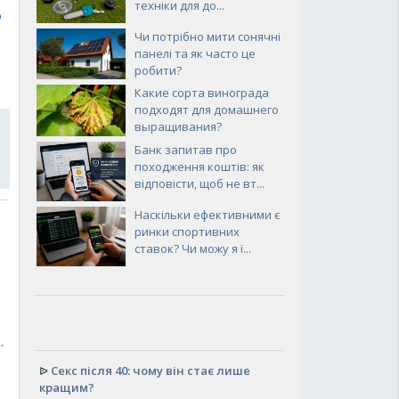
техніки для до...
3
Чи потрібно мити сонячні
панелі та як часто це
робити?
Какие сорта винограда
подходят для домашнего
выращивания?
Банк запитав про
походження коштів: як
відповісти, щоб не вт...
Наскільки ефективними є
ринки спортивних
ставок? Чи можу я ї...
.
ᐉ
Секс після 40: чому він стає лише
кращим?