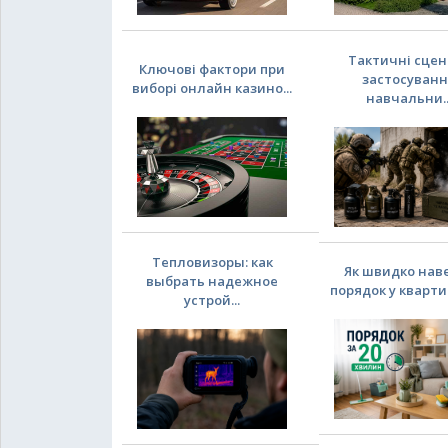
Тактичні сцен
Ключові фактори при
застосуван
виборі онлайн казино...
навчальни..
Тепловизоры: как
Як швидко нав
выбрать надежное
порядок у квартирі
устрой...