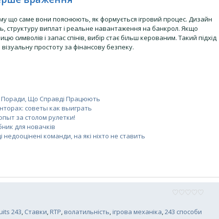
 тому що саме вони пояснюють, як формується ігровий процес. Дизайн
ть, структуру виплат і реальне навантаження на банкрол. Якщо
цю символів і запас спінів, вибір стає більш керованим. Такий підхід
візуальну простоту за фінансову безпеку.
 та Поради, Що Справді Працюють
онторах: советы как выиграть
 опыт за столом рулетки!
бник для новачків
і недооцінені команди, на які ніхто не ставить
uits 243
,
Ставки
,
RTP
,
волатильність
,
ігрова механіка
,
243 способи