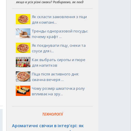
якщо в усіх різні смаки? Розбираємо, як поєд
Як скласти замовлення з піци
для компані...
Тренды одноразовой посуды:
почему крафт ...
Як поєднувати піцу, снеки та
соуси для і...
Как выбрать сиропы и пюре
для напитков
Піца після активного дня:
смачна вечеря ...
Чому розмір шматочка ролу
впливає на зру...
ТЕХНОЛОГІЇ
Ароматичні свічки в інтер’єрі: як