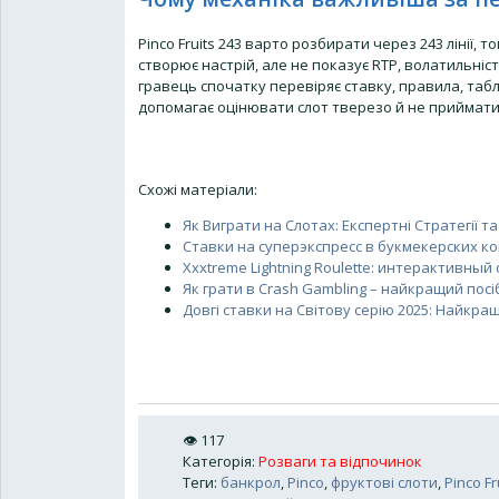
Pinco Fruits 243 варто розбирати через 243 лінії,
створює настрій, але не показує RTP, волатильніс
гравець спочатку перевіряє ставку, правила, табли
допомагає оцінювати слот тверезо й не приймати 
Схожі матеріали:
Як Виграти на Слотах: Експертні Стратегії
Ставки на суперэкспресс в букмекерских к
Xxxtreme Lightning Roulette: интерактивный
Як грати в Crash Gambling – найкращий посі
Довгі ставки на Світову серію 2025: Найкращ
👁
117
Категорія
:
Розваги та відпочинок
Теги
:
банкрол
,
Pinco
,
фруктові слоти
,
Pinco Fr