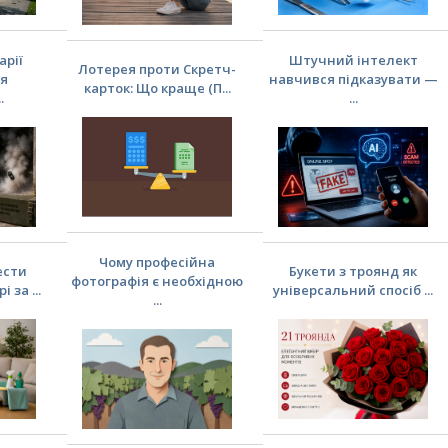
арії
Штучний інтелект
Лотерея проти Скретч-
ня
навчився підказувати —
карток: Що краще (П...
.
...
Чому професійна
ести
Букети з троянд як
фотографія є необхідною
 за ...
універсальний спосіб ...
...