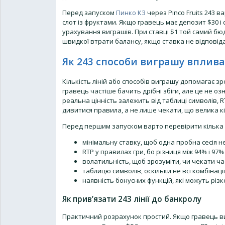
Перед запуском
Пинко КЗ
через Pinco Fruits 243 
слот із фруктами. Якщо гравець має депозит $30 і 
урахування виграшів. При ставці $1 той самий бюдж
швидкої втрати балансу, якщо ставка не відповід
Як 243 способи виграшу вплива
Кількість ліній або способів виграшу допомагає зр
гравець частіше бачить дрібні збіги, але це не о
реальна цінність залежить від таблиці символів, 
дивитися правила, а не лише чекати, що велика кі
Перед першим запуском варто перевірити кілька
мінімальну ставку, щоб одна пробна сесія н
RTP у правилах гри, бо різниця між 94% і 97%
волатильність, щоб зрозуміти, чи чекати ч
таблицю символів, оскільки не всі комбінаці
наявність бонусних функцій, які можуть різ
Як прив’язати 243 лінії до банкролу
Практичний розрахунок простий. Якщо гравець виді