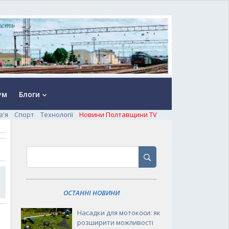
ум
Блоги
keyboard_arrow_down
в'я
Спорт
Технології
Новини Полтавщини TV
ОСТАННІ НОВИНИ
Насадки для мотокоси: як
розширити можливості