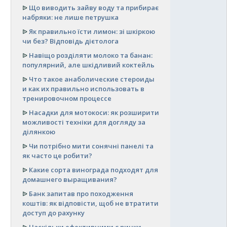
ᐉ
Що виводить зайву воду та прибирає
набряки: не лише петрушка
ᐉ
Як правильно їсти лимон: зі шкіркою
чи без? Відповідь дієтолога
ᐉ
Навіщо розділяти молоко та банан:
популярний, але шкідливий коктейль
ᐉ
Что такое анаболические стероиды
и как их правильно использовать в
тренировочном процессе
ᐉ
Насадки для мотокоси: як розширити
можливості техніки для догляду за
ділянкою
ᐉ
Чи потрібно мити сонячні панелі та
як часто це робити?
ᐉ
Какие сорта винограда подходят для
домашнего выращивания?
ᐉ
Банк запитав про походження
коштів: як відповісти, щоб не втратити
доступ до рахунку