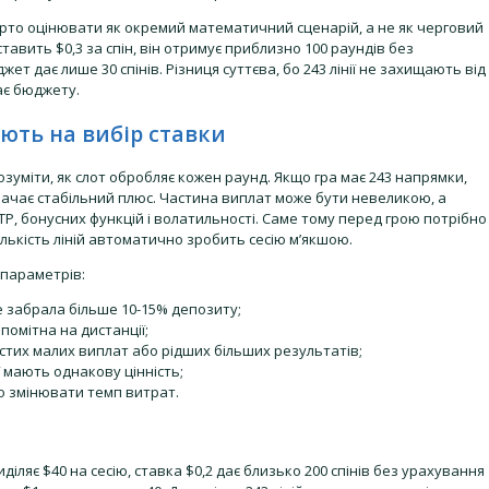
варто оцінювати як окремий математичний сценарій, а не як черговий
ставить $0,3 за спін, він отримує приблизно 100 раундів без
ет дає лише 30 спінів. Різниця суттєва, бо 243 лінії не захищають від
ає бюджету.
ють на вибір ставки
озуміти, як слот обробляє кожен раунд. Якщо гра має 243 напрямки,
значає стабільний плюс. Частина виплат може бути невеликою, а
RTP, бонусних функцій і волатильності. Саме тому перед грою потрібно
лькість ліній автоматично зробить сесію м’якшою.
 параметрів:
е забрала більше 10-15% депозиту;
 помітна на дистанції;
астих малих виплат або рідших більших результатів;
ї мають однакову цінність;
ко змінювати темп витрат.
ляє $40 на сесію, ставка $0,2 дає близько 200 спінів без урахування