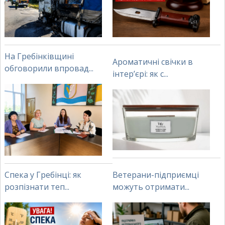
На Гребінківщині
Ароматичні свічки в
обговорили впровад...
інтер’єрі: як с...
Спека у Гребінці: як
Ветерани-підприємці
розпізнати теп...
можуть отримати...