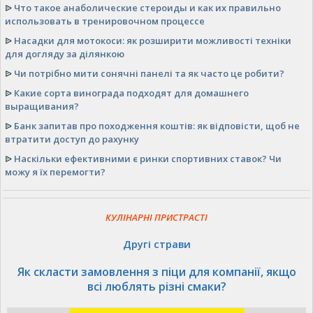
ᐉ
Что такое анаболические стероиды и как их правильно
использовать в тренировочном процессе
ᐉ
Насадки для мотокоси: як розширити можливості техніки
для догляду за ділянкою
ᐉ
Чи потрібно мити сонячні панелі та як часто це робити?
ᐉ
Какие сорта винограда подходят для домашнего
выращивания?
ᐉ
Банк запитав про походження коштів: як відповісти, щоб не
втратити доступ до рахунку
ᐉ
Наскільки ефективними є ринки спортивних ставок? Чи
можу я їх перемогти?
КУЛІНАРНІ ПРИСТРАСТІ
Другі страви
Як скласти замовлення з піци для компанії, якщо
всі люблять різні смаки?