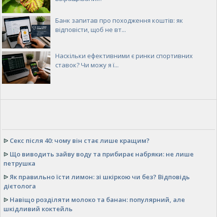
Банк запитав про походження коштів: як
відповісти, щоб не вт...
Наскільки ефективними є ринки спортивних
ставок? Чи можу я ї...
ᐉ
Секс після 40: чому він стає лише кращим?
ᐉ
Що виводить зайву воду та прибирає набряки: не лише
петрушка
ᐉ
Як правильно їсти лимон: зі шкіркою чи без? Відповідь
дієтолога
ᐉ
Навіщо розділяти молоко та банан: популярний, але
шкідливий коктейль