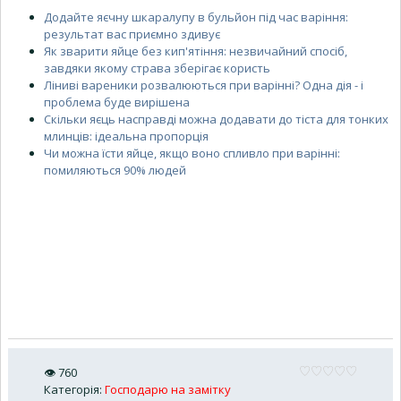
Додайте яєчну шкаралупу в бульйон під час варіння:
результат вас приємно здивує
Як зварити яйце без кип'ятіння: незвичайний спосіб,
завдяки якому страва зберігає користь
Ліниві вареники розвалюються при варінні? Одна дія - і
проблема буде вирішена
Скільки яєць насправді можна додавати до тіста для тонких
млинців: ідеальна пропорція
Чи можна їсти яйце, якщо воно спливло при варінні:
помиляються 90% людей
👁
760
Категорія
:
Господарю на замітку