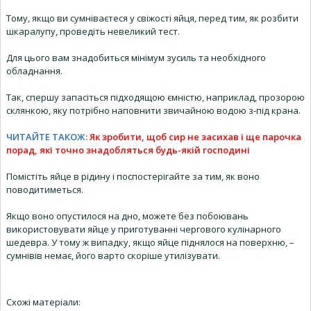
Тому, якщо ви сумніваєтеся у свіжості яйця, перед тим, як розбити
шкаралупу, проведіть невеликий тест.
Для цього вам знадобиться мінімум зусиль та необхідного
обладнання.
Так, спершу запасіться підходящою ємністю, наприклад, прозорою
склянкою, яку потрібно наповнити звичайною водою з-під крана.
ЧИТАЙТЕ ТАКОЖ:
Як зробити, щоб сир не засихав і ще парочка
порад, які точно знадобляться будь-якій господині
Помістіть яйце в рідину і поспостерігайте за тим, як воно
поводитиметься.
Якщо воно опустилося на дно, можете без побоювань
використовувати яйце у ​​приготуванні чергового кулінарного
шедевра. У тому ж випадку, якщо яйце піднялося на поверхню, –
сумнівів немає, його варто скоріше утилізувати.
Схожі матеріали: