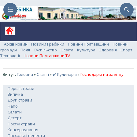
Архів новин
Новини Гребінки
Новини Полтавщини
Новини
громади
Події
Суспільство
Освіта
Культура
Здоров'я
Спорт
Технології
Новини Полтавщини TV
Ви тут:
Головна
»
Статті
»
✔️ Кулинарія
»
Господарю на замітку
Перші страви
Випічка
Другі страви
Напої
Салати
Десерт
Постні страви
Консервування
Пасхальні рецепти