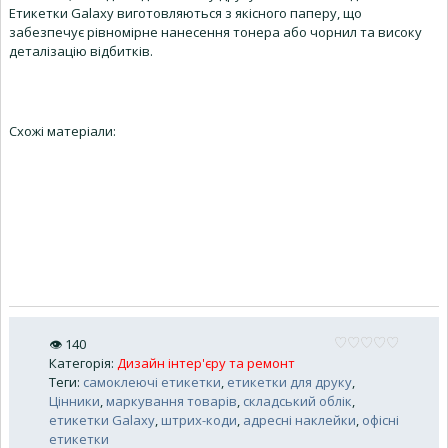
Етикетки Galaxy виготовляються з якісного паперу, що
забезпечує рівномірне нанесення тонера або чорнил та високу
деталізацію відбитків.
Схожі матеріали:
👁
140
Категорія
:
Дизайн інтер'єру та ремонт
Теги
:
самоклеючі етикетки
,
етикетки для друку
,
Цінники
,
маркування товарів
,
складський облік
,
етикетки Galaxy
,
штрих-коди
,
адресні наклейки
,
офісні
етикетки