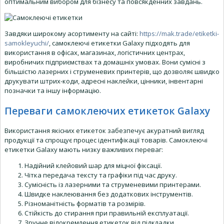
оптимальним вибором для бізнесу та повсякденних завдань.
Завдяки широкому асортименту на сайті:
https://mak.trade/etiketki-
samokleyuchi/
, самоклеючі етикетки Galaxy підходять для
використання в офісах, магазинах, логістичних центрах,
виробничих підприємствах та домашніх умовах. Вони сумісні з
більшістю лазерних і струменевих принтерів, що дозволяє швидко
друкувати штрих-коди, адресні наклейки, цінники, інвентарні
позначки та іншу інформацію.
Переваги самоклеючих етикеток Galaxy
Використання якісних етикеток забезпечує акуратний вигляд
продукції та спрощує процес ідентифікації товарів. Самоклеючі
етикетки Galaxy мають низку важливих переваг:
Надійний клейовий шар для міцної фіксації.
Чітка передача тексту та графіки під час друку.
Сумісність із лазерними та струменевими принтерами.
Швидке наклеювання без додаткових інструментів.
Різноманітність форматів та розмірів.
Стійкість до стирання при правильній експлуатації.
Зручне відокремлення етикеток від підкладки.