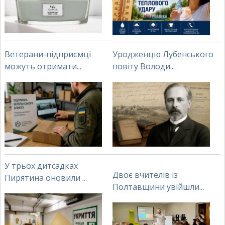
Ветерани-підприємці
Уродженцю Лубенського
можуть отримати...
повіту Володи...
У трьох дитсадках
Двоє вчителів із
Пирятина оновили ...
Полтавщини увійшли...