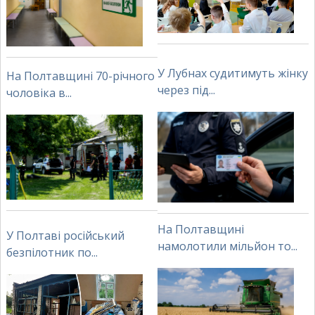
У Лубнах судитимуть жінку
На Полтавщині 70-річного
через під...
чоловіка в...
На Полтавщині
У Полтаві російський
намолотили мільйон то...
безпілотник по...