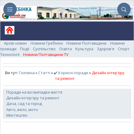
Архів новин
Новини Гребінки
Новини Полтавщини
Новини
громади
Події
Суспільство
Освіта
Культура
Здоров'я
Спорт
Технології
Новини Полтавщини TV
Ви тут:
Головна
»
Статті
»
✔️ Корисні поради
»
Дизайн інтер'єру
та ремонт
Поради на всі випадки життя
Дизайн інтер'єру та ремонт
Дача, сад та город
Авто, вело, мото
Мистецтво