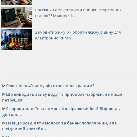
Наскільки ефективними є ринки спортивних
ставок? Чи можу я ї...
Замовити жижу: як обрати якісну рідину для
електронної сигар...
ᐉ
Секс після 40: чому він стає лише кращим?
ᐉ
Що виводить зайву воду та прибирає набряки: не лише
петрушка
ᐉ
Як правильно їсти лимон: зі шкіркою чи без? Відповідь
дієтолога
ᐉ
Навіщо розділяти молоко та банан: популярний, але
шкідливий коктейль