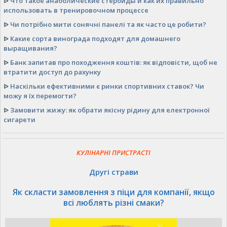
ᐉ
Что такое анаболические стероиды и как их правильно
использовать в тренировочном процессе
ᐉ
Чи потрібно мити сонячні панелі та як часто це робити?
ᐉ
Какие сорта винограда подходят для домашнего
выращивания?
ᐉ
Банк запитав про походження коштів: як відповісти, щоб не
втратити доступ до рахунку
ᐉ
Наскільки ефективними є ринки спортивних ставок? Чи
можу я їх перемогти?
ᐉ
Замовити жижу: як обрати якісну рідину для електронної
сигарети
КУЛІНАРНІ ПРИСТРАСТІ
Другі страви
Як скласти замовлення з піци для компанії, якщо
всі люблять різні смаки?