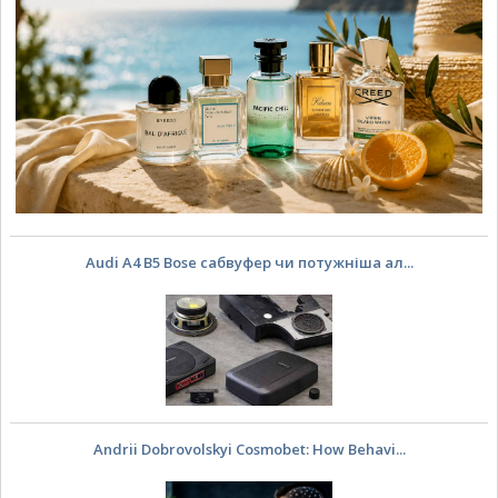
Audi A4 B5 Bose сабвуфер чи потужніша ал...
Andrii Dobrovolskyi Cosmobet: How Behavi...