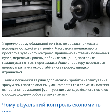
У промисловому обладнанні точність не завжди прихована
всередині складної електроніки. Часто вона починається з
простого візуального контролю: правильно виставити положення
вузла, перевірити рівень, побачити зміщення, повторити
налаштування після переналадки. Якщо оператору доводиться
щоразу міряти «на око», стабільність процесу швидко
втрачається.
Лінійки, покажчики та рівні допомагають зробити налаштування
зрозумілим і повторюваним. Для Promdetali такі елементи важливі
як частина промислової фурнітури, що зменшує кількість помилок і
спрощує щоденну роботу з механізмами.
Чому візуальний контроль економить
час