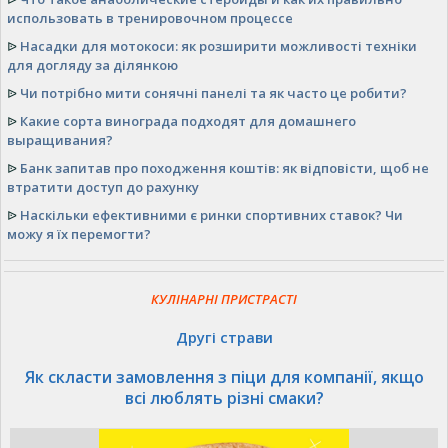
использовать в тренировочном процессе
ᐉ
Насадки для мотокоси: як розширити можливості техніки
для догляду за ділянкою
ᐉ
Чи потрібно мити сонячні панелі та як часто це робити?
ᐉ
Какие сорта винограда подходят для домашнего
выращивания?
ᐉ
Банк запитав про походження коштів: як відповісти, щоб не
втратити доступ до рахунку
ᐉ
Наскільки ефективними є ринки спортивних ставок? Чи
можу я їх перемогти?
КУЛІНАРНІ ПРИСТРАСТІ
Другі страви
Як скласти замовлення з піци для компанії, якщо
всі люблять різні смаки?