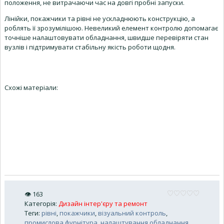
положення, не витрачаючи час на довгі пробні запуски.
Лінійки, покажчики та рівні не ускладнюють конструкцію, а
роблять її зрозумілішою. Невеликий елемент контролю допомагає
точніше налаштовувати обладнання, швидше перевіряти стан
вузлів і підтримувати стабільну якість роботи щодня.
Схожі матеріали:
👁
163
Категорія
:
Дизайн інтер'єру та ремонт
Теги
:
рівні
,
покажчики
,
візуальний контроль
,
промислова фурнітура
,
налаштування обладнання
,