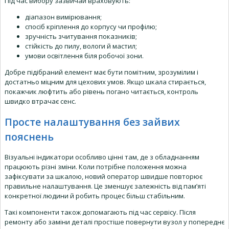
Під час вибору зазвичай враховують:
діапазон вимірювання;
спосіб кріплення до корпусу чи профілю;
зручність зчитування показників;
стійкість до пилу, вологи й мастил;
умови освітлення біля робочої зони.
Добре підібраний елемент має бути помітним, зрозумілим і
достатньо міцним для цехових умов. Якщо шкала стирається,
покажчик люфтить або рівень погано читається, контроль
швидко втрачає сенс.
Просте налаштування без зайвих
пояснень
Візуальні індикатори особливо цінні там, де з обладнанням
працюють різні зміни. Коли потрібне положення можна
зафіксувати за шкалою, новий оператор швидше повторює
правильне налаштування. Це зменшує залежність від пам’яті
конкретної людини й робить процес більш стабільним.
Такі компоненти також допомагають під час сервісу. Після
ремонту або заміни деталі простіше повернути вузол у попереднє