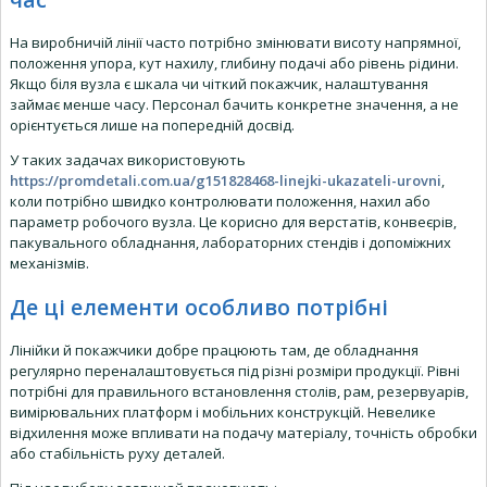
На виробничій лінії часто потрібно змінювати висоту напрямної,
положення упора, кут нахилу, глибину подачі або рівень рідини.
Якщо біля вузла є шкала чи чіткий покажчик, налаштування
займає менше часу. Персонал бачить конкретне значення, а не
орієнтується лише на попередній досвід.
У таких задачах використовують
https://promdetali.com.ua/g151828468-linejki-ukazateli-urovni
,
коли потрібно швидко контролювати положення, нахил або
параметр робочого вузла. Це корисно для верстатів, конвеєрів,
пакувального обладнання, лабораторних стендів і допоміжних
механізмів.
Де ці елементи особливо потрібні
Лінійки й покажчики добре працюють там, де обладнання
регулярно переналаштовується під різні розміри продукції. Рівні
потрібні для правильного встановлення столів, рам, резервуарів,
вимірювальних платформ і мобільних конструкцій. Невелике
відхилення може впливати на подачу матеріалу, точність обробки
або стабільність руху деталей.