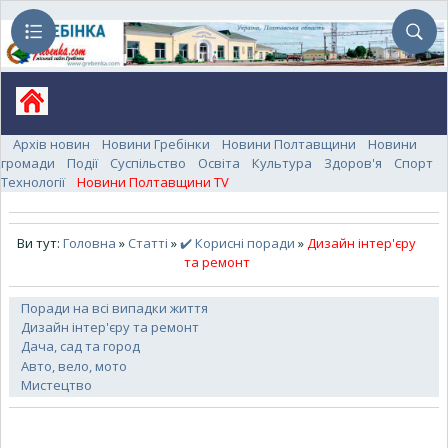
Архів новин
Новини Гребінки
Новини Полтавщини
Новини
громади
Події
Суспільство
Освіта
Культура
Здоров'я
Спорт
Технології
Новини Полтавщини TV
Ви тут:
Головна
»
Статті
»
✔️ Корисні поради
»
Дизайн інтер'єру
та ремонт
Поради на всі випадки життя
Дизайн інтер'єру та ремонт
Дача, сад та город
Авто, вело, мото
Мистецтво