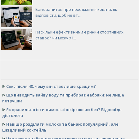
Банк запитав про походження коштів: як
відповісти, щоб не вт...
Наскільки ефективними є ринки спортивних
ставок? Чи можу я ї...
ᐉ
Секс після 40: чому він стає лише кращим?
ᐉ
Що виводить зайву воду та прибирає набряки: не лише
петрушка
ᐉ
Як правильно їсти лимон: зі шкіркою чи без? Відповідь
дієтолога
ᐉ
Навіщо розділяти молоко та банан: популярний, але
шкідливий коктейль
ᐉ
Что такое анаболические стероиды и как их правильно