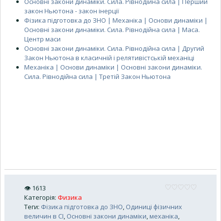
Основні закони динаміки. Сила. Рівнодійна сила | Перший
закон Ньютона - закон інерції
Фізика підготовка до ЗНО | Механіка | Основи динаміки |
Основні закони динаміки. Сила. Рівнодійна сила | Маса.
Центр маси
Основні закони динаміки. Сила. Рівнодійна сила | Другий
Закон Ньютона в класичній і релятивістській механіці
Механіка | Основи динаміки | Основні закони динаміки.
Сила. Рівнодійна сила | Третій Закон Ньютона
👁
1613
Категорія
:
Физика
Теги
:
Фізика підготовка до ЗНО
,
Одиниці фізичних
величин в СІ
,
Основні закони динаміки
,
механіка
,