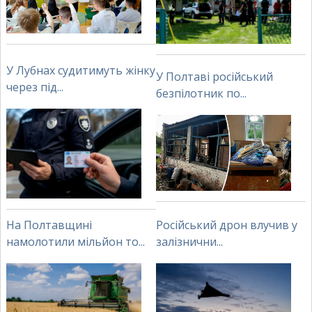
У Лубнах судитимуть жінку
У Полтаві російський
через під...
безпілотник по...
На Полтавщині
Російський дрон влучив у
намолотили мільйон то...
залізнични...