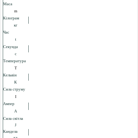
Маса
m
Кілограм
кг
Час
t
Секунда
с
Температура
T
Кельвін
К
Сила струму
I
Ампер
А
Сила світла
J
Кандела
кд