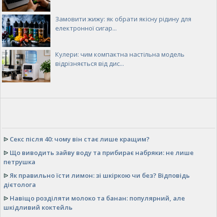
Замовити жижу: як обрати якісну рідину для
електронної сигар...
Кулери: чим компактна настільна модель
відрізняється від дис...
ᐉ
Секс після 40: чому він стає лише кращим?
ᐉ
Що виводить зайву воду та прибирає набряки: не лише
петрушка
ᐉ
Як правильно їсти лимон: зі шкіркою чи без? Відповідь
дієтолога
ᐉ
Навіщо розділяти молоко та банан: популярний, але
шкідливий коктейль