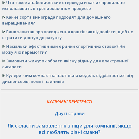
ᐉ
Что такое анаболические стероиды и как их правильно
использовать в тренировочном процессе
ᐉ
Какие сорта винограда подходят для домашнего
выращивания?
ᐉ
Банк запитав про походження коштів: як відповісти, щоб не
втратити доступ до рахунку
ᐉ
Наскільки ефективними є ринки спортивних ставок? Чи
можу я їх перемогти?
ᐉ
Замовити жижу: як обрати якісну рідину для електронної
сигарети
ᐉ
Кулери: чим компактна настільна модель відрізняється від
диспенсерів, помп і чайників
КУЛІНАРНІ ПРИСТРАСТІ
Другі страви
Як скласти замовлення з піци для компанії, якщо
всі люблять різні смаки?