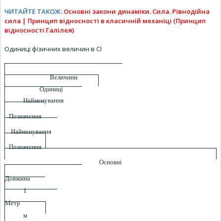
ЧИТАЙТЕ ТАКОЖ:
Основні закони динаміки. Сила. Рівнодійна
сила | Принцип відносності в класичній механіці (Принцип
відносності Галілея)
Одиниці фізичних величин в СІ
Величини
Одиниці
Найменування
Позначення
Найменування
Позначення
Основні
Довжина
l
Метр
м