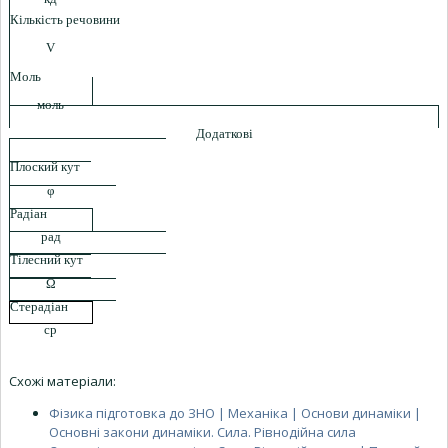
Кількість
речовини
V
Моль
моль
Додаткові
Плоский кут
φ
Радіан
рад
Тілесний кут
Ω
Стерадіан
ср
Схожі матеріали:
Фізика підготовка до ЗНО | Механіка | Основи динаміки |
Основні закони динаміки. Сила. Рівнодійна сила