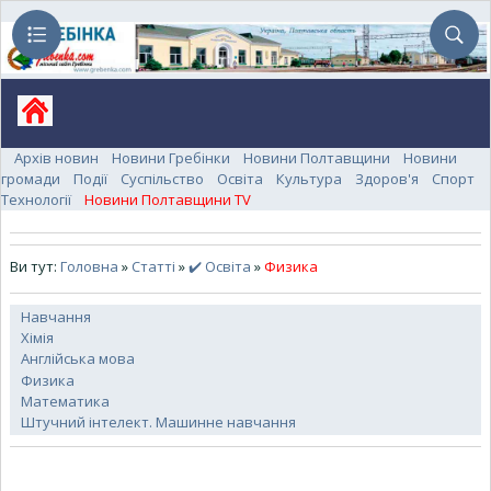
Архів новин
Новини Гребінки
Новини Полтавщини
Новини
громади
Події
Суспільство
Освіта
Культура
Здоров'я
Спорт
Технології
Новини Полтавщини TV
Ви тут:
Головна
»
Статті
»
✔️ Освіта
»
Физика
Навчання
Хімія
Англійська мова
Физика
Математика
Штучний інтелект. Машинне навчання