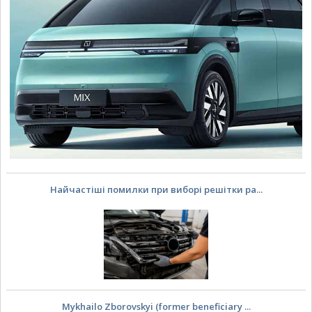
Найчастіші помилки при виборі решітки ра...
Mykhailo Zborovskyi (former beneficiary ...