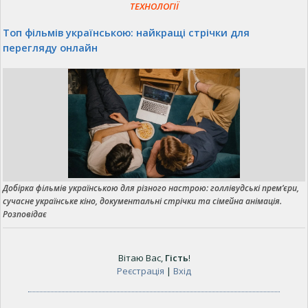
ТЕХНОЛОГІЇ
Топ фільмів українською: найкращі стрічки для
перегляду онлайн
Добірка фільмів українською для різного настрою: голлівудські прем’єри,
сучасне українське кіно, документальні стрічки та сімейна анімація.
Розповідає
Вітаю Вас
,
Гість
!
Реєстрація
|
Вхід