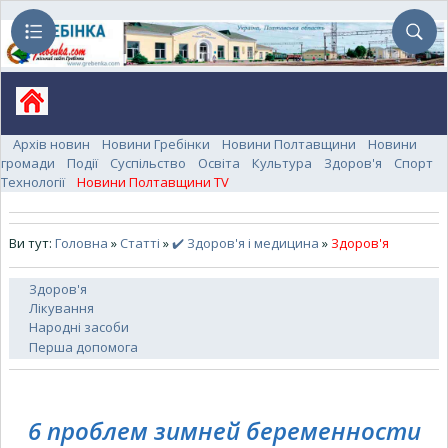
Архів новин
Новини Гребінки
Новини Полтавщини
Новини
громади
Події
Суспільство
Освіта
Культура
Здоров'я
Спорт
Технології
Новини Полтавщини TV
Ви тут:
Головна
»
Статті
»
✔️ Здоров'я і медицина
»
Здоров'я
Здоров'я
Лікування
Народні засоби
Перша допомога
6 проблем зимней беременности