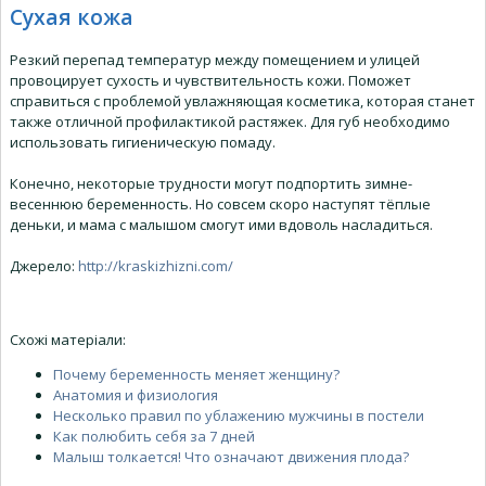
Сухая кожа
Резкий перепад температур между помещением и улицей
провоцирует сухость и чувствительность кожи. Поможет
справиться с проблемой увлажняющая косметика, которая станет
также отличной профилактикой растяжек. Для губ необходимо
использовать гигиеническую помаду.
Конечно, некоторые трудности могут подпортить зимне-
весеннюю беременность. Но совсем скоро наступят тёплые
деньки, и мама с малышом смогут ими вдоволь насладиться.
Джерело
:
http://kraskizhizni.com/
Схожі матеріали:
Почему беременность меняет женщину?
Анатомия и физиология
Несколько правил по ублажению мужчины в постели
Как полюбить себя за 7 дней
Малыш толкается! Что означают движения плода?