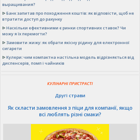
выращивания?
ᐉ
Банк запитав про походження коштів: як відповісти, щоб не
втратити доступ до рахунку
ᐉ
Наскільки ефективними є ринки спортивних ставок? Чи
можу я їх перемогти?
ᐉ
Замовити жижу: як обрати якісну рідину для електронної
сигарети
ᐉ
Кулери: чим компактна настільна модель відрізняється від
диспенсерів, помп і чайників
КУЛІНАРНІ ПРИСТРАСТІ
Другі страви
Як скласти замовлення з піци для компанії, якщо
всі люблять різні смаки?