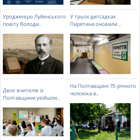
Уродженцю Лубенського
У трьох дитсадках
повіту Володи...
Пирятина оновили ...
На Полтавщині 70-річного
Двоє вчителів із
чоловіка в...
Полтавщини увійшли...