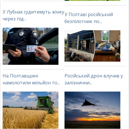
У Лубнах судитимуть жінку
У Полтаві російський
через під...
безпілотник по...
На Полтавщині
Російський дрон влучив у
намолотили мільйон то...
залізнични...