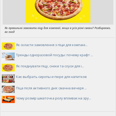
Як правильно замовити піцу для компанії, якщо в усіх різні смаки? Розбираємо,
як поєд
Як скласти замовлення з піци для компані...
Тренды одноразовой посуды: почему крафт ...
Як поєднувати піцу, снеки та соуси для і...
Как выбрать сиропы и пюре для напитков
Піца після активного дня: смачна вечеря ...
Чому розмір шматочка ролу впливає на зру...