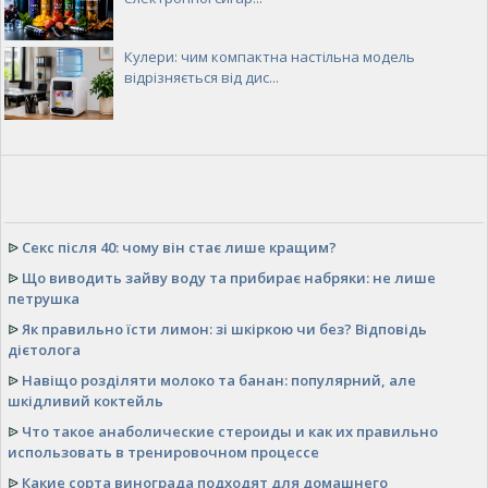
Кулери: чим компактна настільна модель
відрізняється від дис...
ᐉ
Секс після 40: чому він стає лише кращим?
ᐉ
Що виводить зайву воду та прибирає набряки: не лише
петрушка
ᐉ
Як правильно їсти лимон: зі шкіркою чи без? Відповідь
дієтолога
ᐉ
Навіщо розділяти молоко та банан: популярний, але
шкідливий коктейль
ᐉ
Что такое анаболические стероиды и как их правильно
использовать в тренировочном процессе
ᐉ
Какие сорта винограда подходят для домашнего