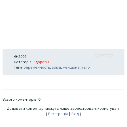
👁
2096
Категорія
:
Здоров'я
Теги
:
беременность
,
зима
,
женщина
,
тело
Всього коментарів
:
0
Додавати коментарі можуть лише зареєстровані користувачі.
[
Реєстрація
|
Вхід
]