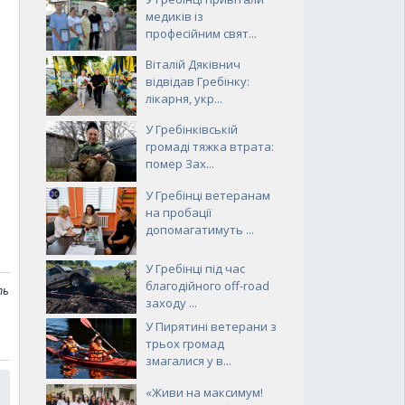
медиків із
професійним свят...
Віталій Дяківнич
відвідав Гребінку:
лікарня, укр...
У Гребінківській
громаді тяжка втрата:
помер Зах...
У Гребінці ветеранам
на пробації
допомагатимуть ...
У Гребінці під час
благодійного off-road
ть
заходу ...
У Пирятині ветерани з
трьох громад
змагалися у в...
«Живи на максимум!