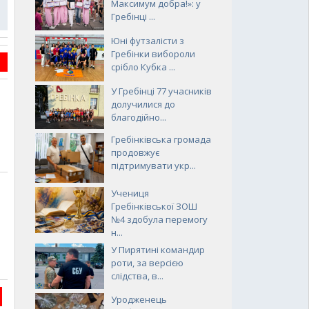
Максимум добра!»: у
Гребінці ...
Юні футзалісти з
Гребінки вибороли
срібло Кубка ...
У Гребінці 77 учасників
долучилися до
благодійно...
Гребінківська громада
продовжує
підтримувати укр...
Учениця
Гребінківської ЗОШ
№4 здобула перемогу
н...
У Пирятині командир
роти, за версією
слідства, в...
Уродженець