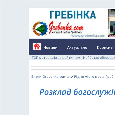
Новини
Актуально
Корисне
ТОП матеріалів за рейтингом
Найбільш обговор
»
»
Блоги Grebenka.com
✔️ Рідне місто моє
Греб
Розклад богослужі