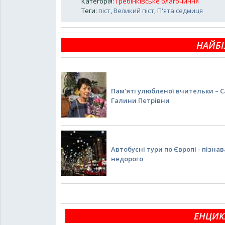
Категорія
:
Гребінківське благочиння
Теги
:
піст
,
Великий піст
,
П'ята седмиця
НАЙБІ
Пам’яті улюбленої вчительки – 
Галини Петрівни
Автобусні тури по Європі - пізна
недорого
ЕНЦИК