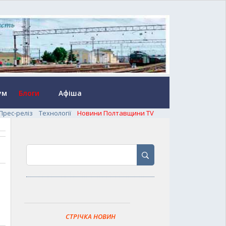
ум
Блоги
Афіша
Прес-реліз
Технології
Новини Полтавщини TV
СТРІЧКА НОВИН