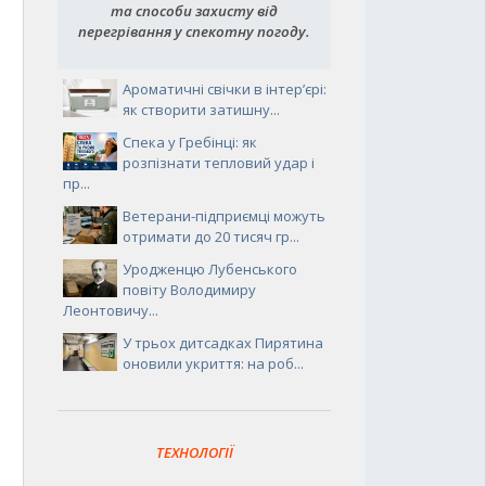
та способи захисту від
перегрівання у спекотну погоду.
Ароматичні свічки в інтер’єрі:
як створити затишну...
Спека у Гребінці: як
розпізнати тепловий удар і
пр...
Ветерани-підприємці можуть
отримати до 20 тисяч гр...
Уродженцю Лубенського
повіту Володимиру
Леонтовичу...
У трьох дитсадках Пирятина
оновили укриття: на роб...
ТЕХНОЛОГІЇ