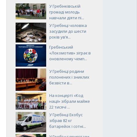
У Гребінківській
громаді молодь
навчали діяти пі...
У Гребінці чоловіка
засудили до шести
років ув’я...
Гребінський
«Локомотив» зіграє в
оновленому чемп...
У Гребінці родини
полонених і зниклих
безвісти в...
На концерті «Код
нації» зібрали майже
22 тисячі ...
У Гребінці Екобус
зібрав 82 кг
батарейок і сотні...
У Гребінці привітали