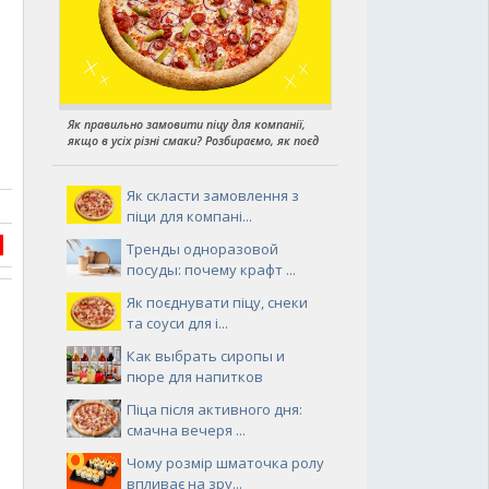
Як правильно замовити піцу для компанії,
якщо в усіх різні смаки? Розбираємо, як поєд
Як скласти замовлення з
піци для компані...
Тренды одноразовой
посуды: почему крафт ...
Як поєднувати піцу, снеки
та соуси для і...
Как выбрать сиропы и
пюре для напитков
Піца після активного дня:
смачна вечеря ...
Чому розмір шматочка ролу
впливає на зру...