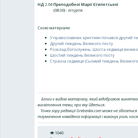
НД
2.04
Преподобної Марії Єгипетської
(08:30) - літургія
Схожі матеріали:
У православних християн почався другий ти
Другий тиждень Великого посту
Розклад богослужінь: Шоста седмиця велико
Шостий тиждень Великого посту
Страсна седмиця (Сьомий тиждень Великого
Блоги є видом матеріалу, який відображає винятков
висвітлення теми, про яку йдеться.
Точка зору редакції Grebenka.com може не збігатися 
тлумачення наведеної інформації і виконує роль носі
👁
1040