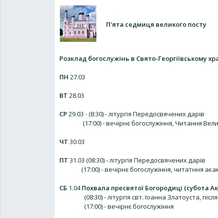
П'ята седмиця великого посту
Розклад богослужінь в Свято-Георгіївському хр
ПН
27.03
ВТ
28.03
СР
29.03 - (8:30) - літургія Передосвячених дарів
(17:00) - вечірнє богослужіння, Читання Велико
ЧТ
30.03
ПТ
31.03 (08:30) - літургія Передосвячених дарів
(17:00) - вечірнє богослужіння, читатння акак
СБ
1.04
Похвала пресвятої Богородиці (субота Ак
(08:30) - літургія свт. Іоанна Златоуста, після 
(17:00) - вечірнє богослужіння