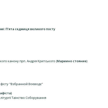
амі: П'ята седмиця великого посту
го канону прп. Андрія Критського (
Мариино стояние
)
фісту "Взбранной Воеводє"
афіста)
літургії Таінство Соборування