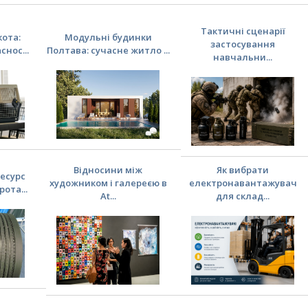
Тактичні сценарії
кота:
Модульні будинки
застосування
нос...
Полтава: сучасне житло ...
навчальни...
Відносини між
Як вибрати
есурс
художником і галереєю в
електронавантажувач
ота...
At...
для склад...