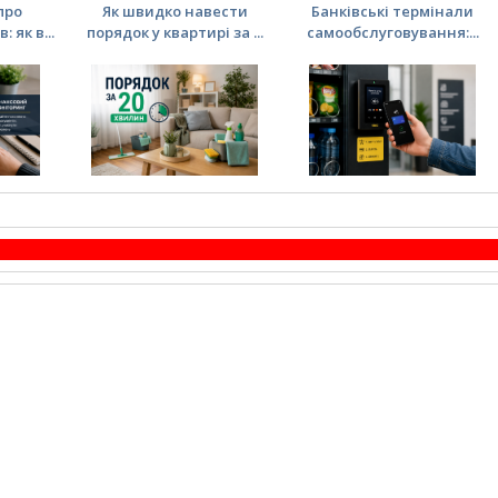
про
Як швидко навести
Банківські термінали
 як в...
порядок у квартирі за ...
самообслуговування:...