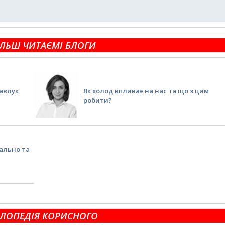
ЛЬШ ЧИТАЄМІ БЛОГИ
Савлук
Як холод впливає на нас та що з цим
робити?
вально та
ЛОПЕДІЯ КОРИСНОГО