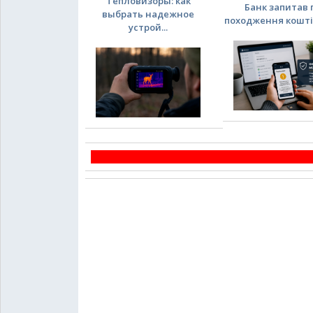
Тепловизоры: как
Банк запитав 
выбрать надежное
походження коштів:
устрой...