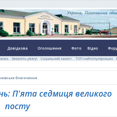
Довідкова
Оголошення
Фото
Відео
Фор
ювані
Зверніть увагу!
Соціальний захист
ТОП найпопулярніших
інківське благочиння
нь: П'ята седмиця великого
посту