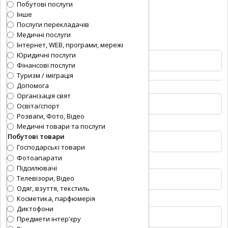
Ваше місто
*
:
Побутові послуги
Інше
Послуги перекладачів
Медичні послуги
Вказати свій населений пункт:
Інтернет, WEB, програми, мережі
Юридичні послуги
Фінансові послуги
Туризм / іміграція
Контактна особа
*
:
Допомога
Організація свят
Освіта/спорт
Розваги, Фото, Відео
Телефон
*
:
Медичні товари та послуги
Побутові товари
Господарські товари
Фотоапарати
Viber:
Підсилювачі
Телевізори, Відео
Одяг, взуття, текстиль
WhatsApp:
Косметика, парфюмерія
Диктофони
Предмети інтер'єру