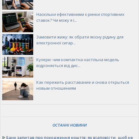
Ремонт, прошивка телефонів
Сім-карти, тарифи, номери
Радіотелефони та радіостанції
Наскільки ефективними є ринки спортивних
Стаціонарні телефони
ставок? Чи можу я ї...
Супутниковий Зв'язок
Мережі, кабельна продукція
Замовити жижу: як обрати якісну рідину для
Телекомунікаційні послуги
електронної сигар...
Устаткування
Електротехнічне
Торгівельне
Кулери: чим компактна настільна модель
Верстати
відрізняється від дис...
Сільськогосподарське
Зварювальне
Как пережить расставание и снова открыться
Харчове
новым отношениям
Опалювальне і насосне
Металообробне
Інструмент
Деревообробне
Газове і паливне
Комп'ютери
ОСТАННІ НОВИНИ
Ноутбуки
Настільні комп'ютери
ᐉ
Банк запитав про походження коштів: як відповісти, щоб не
Планшетні комп'ютери