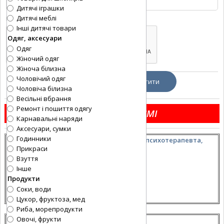
Дитячі іграшки
Дитячі меблі
Код
*
:
Інші дитячі товари
Одяг, аксесуари
Одяг
Жіночий одяг
Жіноча білизна
Чоловічий одяг
Чоловіча білизна
Весільні вбрання
Ремонт і пошиття одягу
НАЙБІЛЬШ ЧИТАЄМІ
Карнавальні наряди
Аксесуари, сумки
Годинники
Консультація психолога, психотерапевта,
Прикраси
сексолога
Взуття
0955001212
Інше
Категорія:
Краса/Здоров'я
Продукти
Соки, води
Цукор, фруктоза, мед
Риба, морепродукти
Овочі, фрукти
Сдам квартиру