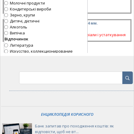
Молочні продукти
+38 (068) 573 5783
Кондитерські вироби
Категорія:
Оренда квартир, будинків
Зерно, крупи
Дитячі, дієтичні
Трос нержавіючий 7х7 А2 4 мм.
Алкоголь
+380 (50) 543-73-85
Випічка
Категорія:
Будівельні матеріали і устаткування
Відпочинок
Литература
Искусство, коллекционирование
Товары для рукоделия
Охота и рыбалка
Спортивные товары
Обувь
Сувениры
Туризм
Спортивные секции
Товары для спорта
Музыкальные инструменты
Зв'язок
ЕНЦИКЛОПЕДІЯ КОРИСНОГО
Інтернет
Мобільні телефони
Банк запитав про походження коштів: як
Аксесуари для телефонів
відповісти, щоб не вт...