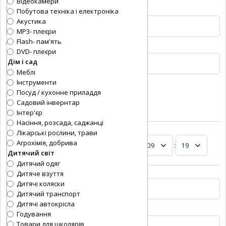
Відеокамери
E-mail:
Побутова техніка і електроніка
Акустика
MP3- плеєри
Flash- пам'ять
Web-site:
DVD- плеєри
Дім і сад
Меблі
Ціна
*
:
Інструменти
Посуд / кухонне приладдя
Садовий інвернтар
Інтер'єр
Насіння, розсада, саджанці
Розмістити до
*
:
Лікарські рослини, трави
Агрохімія, добрива
-
-
:
Дитячий світ
Дитячий одяг
Ціна (грн.):
Дитяче взуття
Дитячі коляски
Дитячий транспорт
Дитячі автокрісла
Ціна ($):
Годування
Товари для школярів