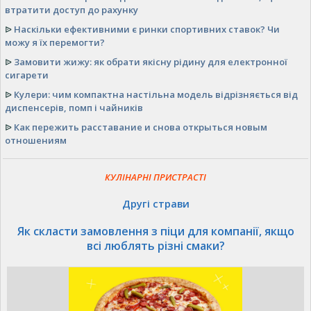
втратити доступ до рахунку
Зовнішні накопичувачі
Аксесуари для комп'ютерів
ᐉ
Наскільки ефективними є ринки спортивних ставок? Чи
Програмне забезпечення
можу я їх перемогти?
Комплектуючі для комп'ютерів
ᐉ
Замовити жижу: як обрати якісну рідину для електронної
Периферійні пристрої
сигарети
Витратні матеріали
ᐉ
Кулери: чим компактна настільна модель відрізняється від
Монітори
диспенсерів, помп і чайників
Сервери
Інше
ᐉ
Как пережить расставание и снова открыться новым
Партнерство
отношениям
Пропозиції про співпрацю
Ділові пропозиції
КУЛІНАРНІ ПРИСТРАСТІ
Бартер, взаємозаліки
Мода/стиль
Другі страви
Для весілля
Подарунки
Як скласти замовлення з піци для компанії, якщо
Аксесуари
всі люблять різні смаки?
Бізнес
Антикваріат, предмети мистецтва
Сировина, матеріали
Реалізація товарів
Бартер