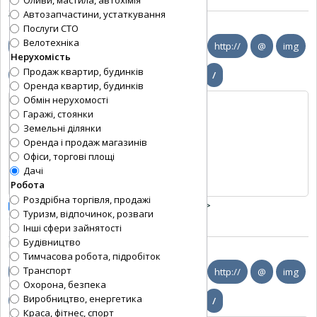
Автозапчастини, устаткування
Текст оголошення:
Послуги СТО
Велотехніка
Нерухомість
Продаж квартир, будинків
Оренда квартир, будинків
Обмін нерухомості
Гаражі, стоянки
Земельні ділянки
Оренда і продаж магазинів
Офіси, торгові площі
Дачі
Робота
Роздрібна торгівля, продажі
Заміняти переведення рядків тегом
<BR>
Туризм, відпочинок, розваги
Слів:
0
, Символів:
0/0
Інші сфери зайнятості
Будівництво
Повний опис матеріалу
*
:
Тимчасова робота, підробіток
Транспорт
Охорона, безпека
Виробництво, енергетика
Краса, фітнес, спорт