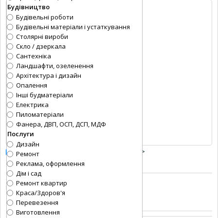
Будівництво
Будівельні роботи
Будівельні матеріали і устаткування
Столярні вироби
Скло / дзеркала
Сантехніка
Ландшафти, озеленення
Архітектура і дизайн
Опалення
Інші будматеріали
Електрика
Пиломатеріали
Фанера, ДВП, ОСП, ДСП, МДФ
Послуги
Дизайн
Заміняти переведення рядків тегом
<BR>
Ремонт
Слів:
0
, Символів:
0/0
Реклама, оформлення
Дім і сад
Зображення
:
?
Ремонт квартир
Макс. розмір -
Kb
Краса/Здоров'я
Default loader
|
Multiuploader
Перевезення
Виготовлення