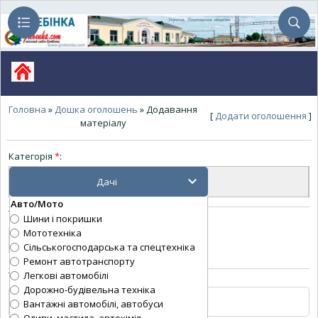
Головна
»
Дошка оголошень
» Додавання
[
Додати оголошення
]
матеріалу
Категорія
*
:
Авто/Мото
Тип оголошення
*
:
Шини і покришки
Мототехніка
Сільськогосподарська та спецтехніка
Ремонт автотранспорту
Тема оголошення
*
:
Легкові автомобілі
Дорожно-будівельна техніка
Вантажні автомобілі, автобуси
Оливи, мастила, автохімія