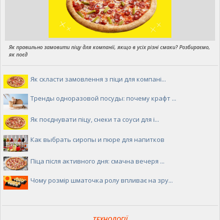
Роздрібна торгівля, продажі
Бюро знахідок
Розшук
Загублено
Знайдено
Як правильно замовити піцу для компанії, якщо в усіх різні смаки? Розбираємо,
як поєд
Інше
Тварини
Зоотовари
Як скласти замовлення з піци для компані...
Кішки і котенята
Собаки і цуценята
Тренды одноразовой посуды: почему крафт ...
Акваріумістика
Пташки
Як поєднувати піцу, снеки та соуси для і...
Гризуни
Сільгосп тварини
Как выбрать сиропы и пюре для напитков
Бюро знахідок
В'язка
Піца після активного дня: смачна вечеря ...
Інші тварини
Афіша
Чому розмір шматочка ролу впливає на зру...
Афіша Полтавщини
Афиша Гребінки
ТЕХНОЛОГІЇ