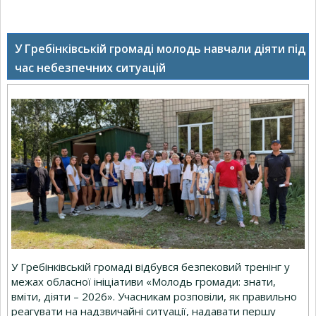
У Гребінківській громаді молодь навчали діяти під
час небезпечних ситуацій
У Гребінківській громаді відбувся безпековий тренінг у
межах обласної ініціативи «Молодь громади: знати,
вміти, діяти – 2026». Учасникам розповіли, як правильно
реагувати на надзвичайні ситуації, надавати першу