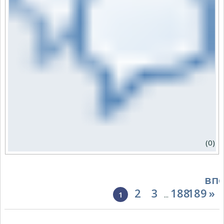
(0)
вп
2
3
188
189
»
1
...