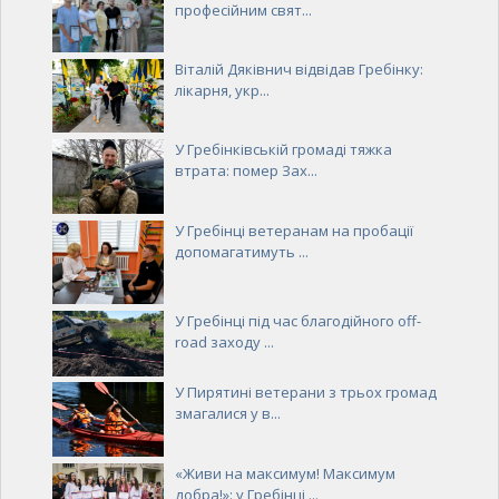
професійним свят...
Віталій Дяківнич відвідав Гребінку:
лікарня, укр...
У Гребінківській громаді тяжка
втрата: помер Зах...
У Гребінці ветеранам на пробації
допомагатимуть ...
У Гребінці під час благодійного off-
road заходу ...
У Пирятині ветерани з трьох громад
змагалися у в...
«Живи на максимум! Максимум
добра!»: у Гребінці ...