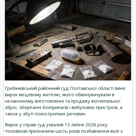
Гребінківський районний суд Полтавської області виніс
вирок місцевому жителю, якого обвинувачували в
незаконному виготовленні та продажу вогнепальної
зброї, зберіганні боєприпасів і вибухових пристроїв, а
також у збуті психотропних речовин.
Вирок у справі суд ухвалив 13 липня 2026 року.
Чоловікові призначили шість років позбавлення волі з