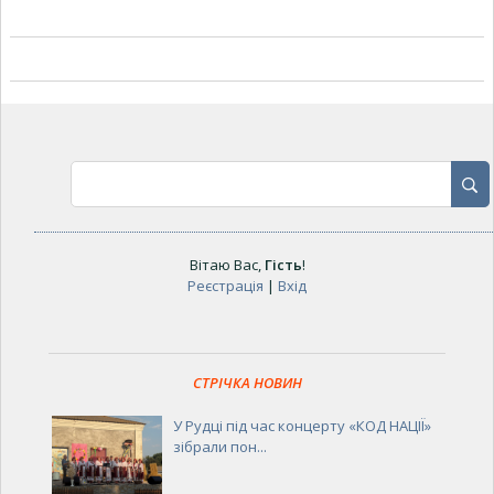
Вітаю Вас
,
Гість
!
Реєстрація
|
Вхід
СТРІЧКА НОВИН
У Рудці під час концерту «КОД НАЦІЇ»
зібрали пон...