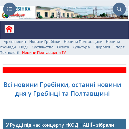
Архів новин
Новини Гребінки
Новини Полтавщини
Новини
громади
Події
Суспільство
Освіта
Культура
Здоров'я
Спорт
Технології
Новини Полтавщини TV
Всі новини Гребінки, останні новини
дня у Гребінці та Полтавщині
У Рудці під час концерту «КОД НАЦІЇ» зібрали