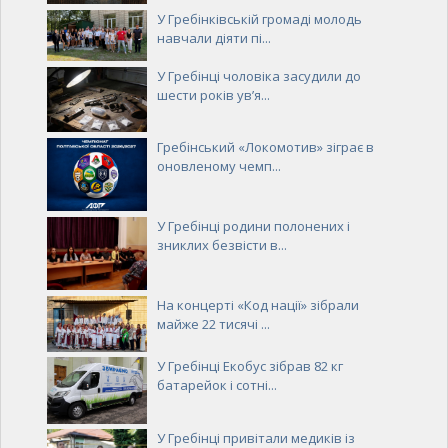
У Гребінківській громаді молодь
навчали діяти пі...
У Гребінці чоловіка засудили до
шести років ув’я...
Гребінський «Локомотив» зіграє в
оновленому чемп...
У Гребінці родини полонених і
зниклих безвісти в...
На концерті «Код нації» зібрали
майже 22 тисячі ...
У Гребінці Екобус зібрав 82 кг
батарейок і сотні...
У Гребінці привітали медиків із