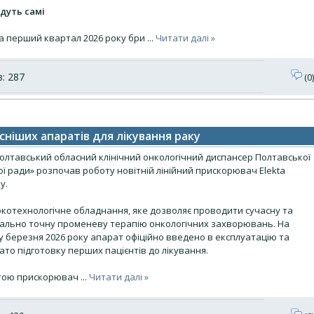
їдуть самі
а перший квартал 2026 року бри
...
Читати далі »
: 287
(0)
сніших апаратів для лікування раку
Полтавський обласний клінічний онкологічний диспансер Полтавської
ї ради» розпочав роботу новітній лінійний прискорювач Elekta
y.
окотехнологічне обладнання, яке дозволяє проводити сучасну та
ально точну променеву терапію онкологічних захворювань. На
у березня 2026 року апарат офіційно введено в експлуатацію та
то підготовку перших пацієнтів до лікування.
тою прискорювач
...
Читати далі »