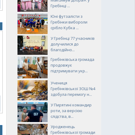
Максимум добра!»: у
Гребінці ...
Юні футзалісти з
Гребінки вибороли
срібло Кубка ...
У Гребінці 77 учасників
долучилися до
благодійно...
Гребінківська громада
продовжує
підтримувати укр...
ь
Учениця
Гребінківської ЗОШ №4
здобула перемогу н...
У Пирятині командир
роти, за версією
слідства, в...
Уродженець
Гребінківської громади