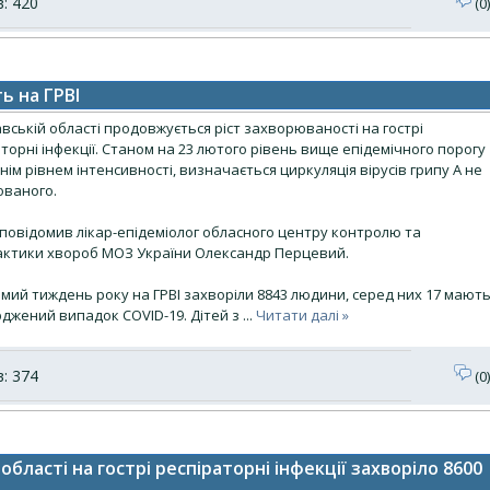
: 420
(0)
ь на ГРВІ
вській області продовжується ріст захворюваності на гострі
торні інфекції. Станом на 23 лютого рівень вище епідемічного порогу
нім рівнем інтенсивності, визначається циркуляція вірусів грипу А не
ованого.
 повідомив лікар-епідеміолог обласного центру контролю та
актики хвороб МОЗ України Олександр Перцевий.
мий тиждень року на ГРВІ захворіли 8843 людини, серед них 17 мают
рджений випадок COVID-19. Дітей з
...
Читати далі »
: 374
(0)
області на гострі респіраторні інфекції захворіло 8600