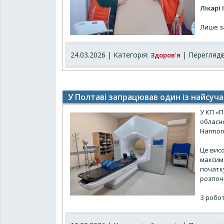
Лікарі 
Лише з
24.03.2026 | Категорія:
| Переглядів
Здоров'я
У Полтаві запрацював один із найсуча
У КП «
обласно
Harmon
Це вис
максим
початк
розпоча
З робо