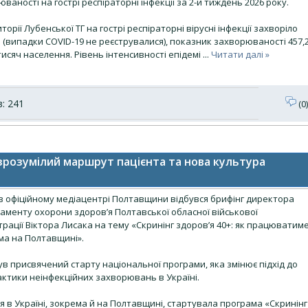
ваності на гострі респіраторні інфекції за 2-й тиждень 2026 року.
торії Лубенської ТГ на гострі респіраторні вірусні інфекції захворіло
б (випадки COVID-19 не реєструвалися), показник захворюваності 457,
тисяч населення. Рівень інтенсивності епідемі
...
Читати далі »
: 241
(0)
: зрозумілий маршрут пацієнта та нова культура
 в офіційному медіацентрі Полтавщини відбувся брифінг директора
аменту охорони здоров’я Полтавської обласної військової
трації Віктора Лисака на тему «Скринінг здоров’я 40+: як працюватим
ма на Полтавщині».
ув присвячений старту національної програми, яка змінює підхід до
актики неінфекційних захворювань в Україні.
чня в Україні, зокрема й на Полтавщині, стартувала програма «Скринінг