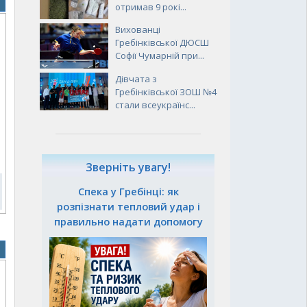
отримав 9 рокі...
Вихованці
Гребінківської ДЮСШ
о
Софії Чумарній при...
Дівчата з
Гребінківської ЗОШ №4
стали всеукраїнс...
Зверніть увагу!
Спека у Гребінці: як
розпізнати тепловий удар і
правильно надати допомогу