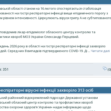
вській області станом на 16 лютого спостерігається стабілізація
ваності на гострі респіраторні інфекції вище епідемічного порогу з
м рівнем інтенсивності. Циркулюють віруси грипу А не субтипованог
 повідомив лікар-епідеміолог обласного центру контролю та
актики хвороб МОЗ України Олександр Перцевий.
ждень 2026 року в області на гострі респіраторні інфекції захворіло
дей. Серед них 8 випадків підтвердженого COVID-19. Ді
...
Читати далі
: 351
(0)
еспіраторні вірусні інфекції захворіло 313 осіб
ький районний відокремлений підрозділ Державної установи
вський обласний центр контролю та профілактики хвороб
ерства охорони здоров’я України» надає інформацію щодо