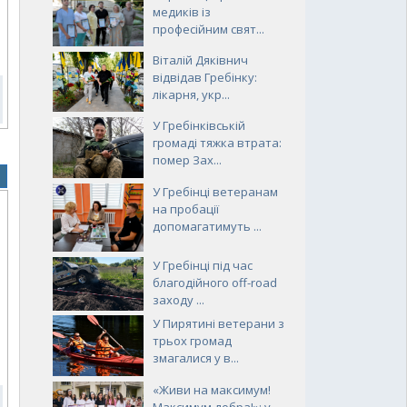
медиків із
професійним свят...
Віталій Дяківнич
відвідав Гребінку:
лікарня, укр...
У Гребінківській
громаді тяжка втрата:
помер Зах...
У Гребінці ветеранам
на пробації
допомагатимуть ...
У Гребінці під час
благодійного off-road
заходу ...
У Пирятині ветерани з
трьох громад
змагалися у в...
«Живи на максимум!