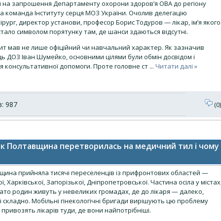
ня на запрошення Департаменту охорони здоров’я ОВА до регіону
ла команда Інституту серця МОЗ України. Очолив делегацію
ірург, директор установи, професор Борис Тодуров — лікар, ім’я якого
тало символом порятунку там, де шанси здаються відсутні.
зит мав не лише офіційний чи навчальний характер. Як зазначив
ь ДОЗ Іван Шумейко, основними цілями були обмін досвідом і
я консультативної допомоги. Проте головне ст
...
Читати далі »
: 987
(0)
: як Полтавщина перетворилась на медичний тил і чому
щина прийняла тисячі переселенців із прифронтових областей —
ї, Харківської, Запорізької, Дніпропетровської. Частина осіла у містах
ато родин живуть у невеликих громадах, де до лікаря — далеко,
і складно. Мобільні гінекологічні бригади вирішують цю проблему
 привозять лікарів туди, де вони найпотрібніші.