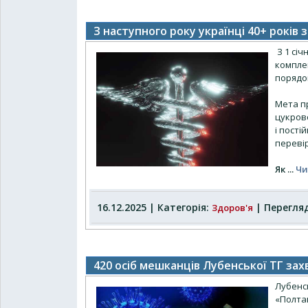
З наступного року українці 40+ років
З 1 сі
компле
порядок
Мета п
цукрово
і пості
перевір
Як
...
Чи
16.12.2025 | Категорія:
| Перегляд
Здоров'я
420 осіб мешканців Лубенської ТГ зах
Лубенс
«Полта