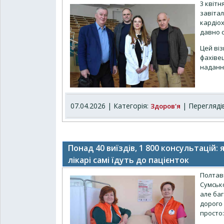
3 квіт
завіта
кардіох
давно с
Цей ві
фахівец
наданн
07.04.2026 | Категорія:
| Переглядів
Здоров'я
Понад 40 виїздів, 1 800 консультацій
лікарі самі їдуть до пацієнток
Полтав
Сумсько
але баг
дорого 
просто: