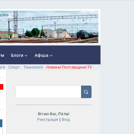
ум
Блоги
Афіша
keyboard_arrow_down
keyboard_arrow_down
в'я
Спорт
Технології
Новини Полтавщини TV
Вітаю Вас
,
Гість
!
Реєстрація
|
Вхід