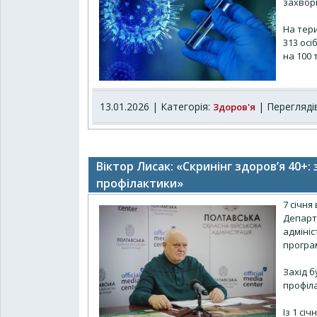
захворю
На тери
313 осі
на 100 
13.01.2026 | Категорія:
| Переглядів
Здоров'я
Віктор Лисак: «Скринінг здоров’я 40+
профілактики»
7 січня
Департ
адмініс
програ
Захід б
профіл
Із 1 сі