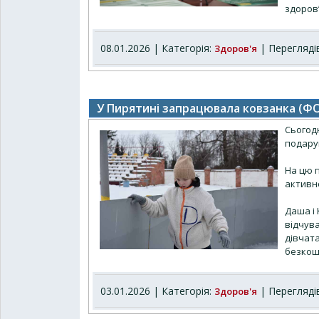
здоров’
08.01.2026 | Категорія:
| Переглядів
Здоров'я
У Пирятині запрацювала ковзанка (Ф
Сьогодн
подару
На цю п
активно
Даша і 
відчува
дівчата
безко
03.01.2026 | Категорія:
| Переглядів
Здоров'я