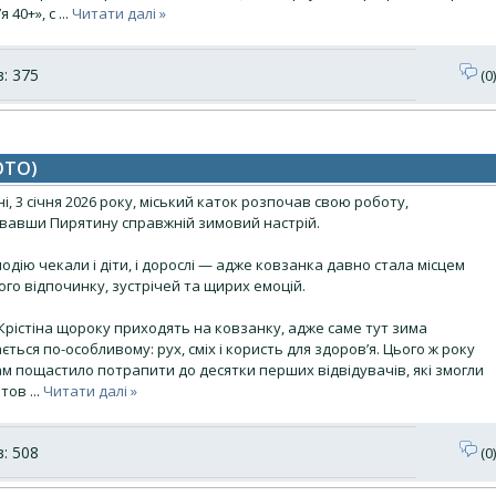
я 40+», с
...
Читати далі »
: 375
(0)
ОТО)
і, 3 січня 2026 року, міський каток розпочав свою роботу,
вавши Пирятину справжній зимовий настрій.
одію чекали і діти, і дорослі — адже ковзанка давно стала місцем
го відпочинку, зустрічей та щирих емоцій.
Крістіна щороку приходять на ковзанку, адже саме тут зима
ється по-особливому: рух, сміх і користь для здоров’я. Цього ж року
м пощастило потрапити до десятки перших відвідувачів, які змогли
штов
...
Читати далі »
: 508
(0)