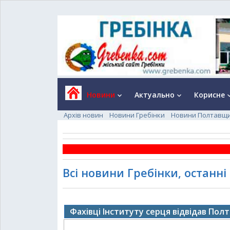
Новини
Актуально
Корисне
keyboard_arrow_down
keyboard_arrow_down
keyboard_a
Архів новин
Новини Гребінки
Новини Полтавщ
Всі новини Гребінки, останні
Фахівці Інституту серця відвідав Полт