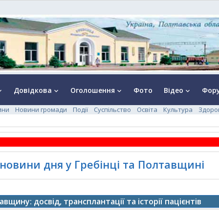
Довідкова
Оголошення
Фото
Відео
Фор
rrow_down
keyboard_arrow_down
keyboard_arrow_down
keyboard_arrow_down
ини
Новини громади
Події
Суспільство
Освіта
Культура
Здоро
 новини дня у Гребінці та Полтавщині
авщину: досвід, трансплантації та історії пацієнтів