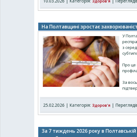
10.03.2026 | Категорія:
| Переглядів
Здоров'я
На Полтавщині зростає захворюваніст
У Полта
респіра
з серед
субтип
Про це
профіл
За вось
підтве
25.02.2026 | Категорія:
| Переглядів
Здоров'я
За 7 тиждень 2026 року в Полтавській 