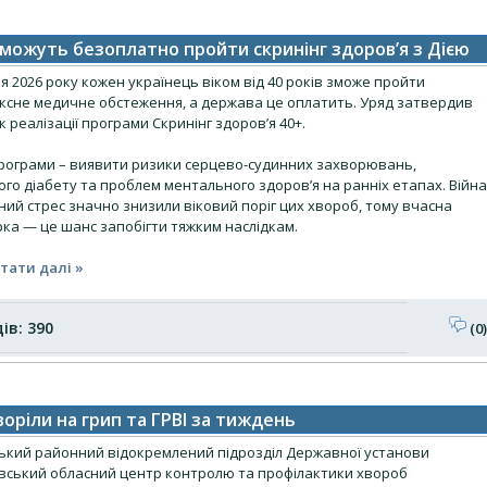
 зможуть безоплатно пройти скринінг здоров’я з Дією
чня 2026 року кожен українець віком від 40 років зможе пройти
ксне медичне обстеження, а держава це оплатить. Уряд затвердив
 реалізації програми Скринінг здоров’я 40+.
рограми – виявити ризики серцево-судинних захворювань,
го діабету та проблем ментального здоров’я на ранніх етапах. Війна
йний стрес значно знизили віковий поріг цих хвороб, тому вчасна
ка — це шанс запобігти тяжким наслідкам.
тати далі »
ів: 390
(0)
воріли на грип та ГРВІ за тиждень
ький районний відокремлений підрозділ Державної установи
вський обласний центр контролю та профілактики хвороб