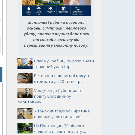
2
Жителям Гребінки нагадали
основні симптоми теплового
удару, правила першої допомоги
та способи захисту від
перегрівання у спекотну погоду.
Спека у Гребінці: як розпізнати
тепловий удар і пр...
Ветерани-підприємці можуть
отримати до 20 тисяч гр...
Уродженцю Лубенського
повіту Володимиру
е
Леонтовичу...
У трьох дитсадках Пирятина
оновили укриття: на роб...
На Полтавщині 70-річного
чоловіка взяли під варту ...