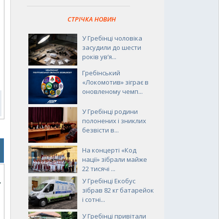
СТРІЧКА НОВИН
У Гребінці чоловіка
засудили до шести
років ув’я...
Гребінський
«Локомотив» зіграє в
оновленому чемп...
У Гребінці родини
полонених і зниклих
безвісти в...
На концерті «Код
нації» зібрали майже
22 тисячі ...
,
У Гребінці Екобус
зібрав 82 кг батарейок
і сотні...
У Гребінці привітали