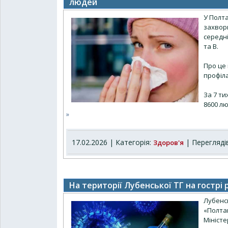
людей
У Полта
захворю
середні
та В.
Про це
профіл
За 7 ти
8600 лю
»
17.02.2026 | Категорія:
| Переглядів
Здоров'я
На території Лубенської ТГ на гострі р
Лубенс
«Полта
Мініст