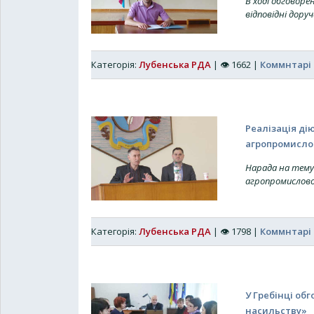
В ході обговор
відповідні дору
Категорія:
Лубенська РДА
|
👁
1662
|
Коммнтарі 
Реалізація ді
агропромислов
Нарада на тему 
агропромисловог
Категорія:
Лубенська РДА
|
👁
1798
|
Коммнтарі 
У Гребінці об
насильству»