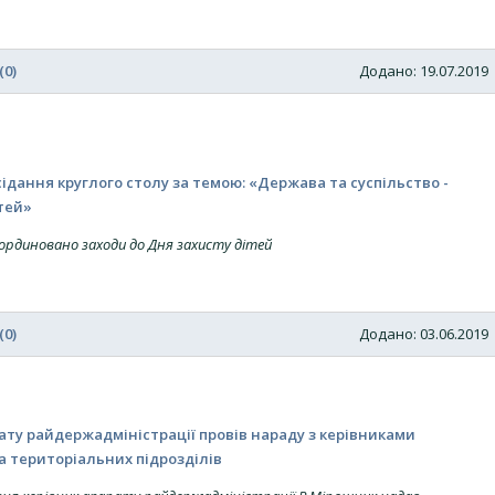
(0)
Додано: 19.07.201
ідання круглого столу за темою: «Держава та суспільство -
ітей»
оординовано заходи до Дня захисту дітей
(0)
Додано: 03.06.201
ату райдержадміністрації провів нараду з керівниками
а територіальних підрозділів