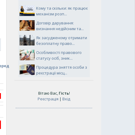
Кому та скільки: як працює
механізм розп...
Договір дарування:
визнання недійсним та...
Як засудженому отримати
безоплатну право...
9
Особливості правового
статусу осіб, зник...
еред
Процедура зняття особи з
реєстрації місц...
Вітаю Вас
,
Гість
!
Реєстрація
|
Вхід