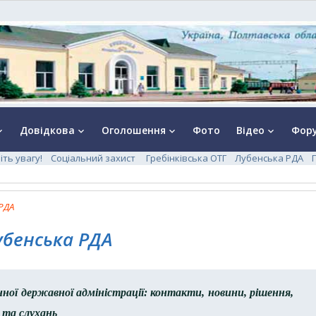
Довідкова
Оголошення
Фото
Відео
Фор
rrow_down
keyboard_arrow_down
keyboard_arrow_down
keyboard_arrow_down
іть увагу!
Соціальний захист
Гребінківська ОТГ
Лубенська РДА
РДА
убенська РДА
ної державної адміністрації: контакти, новини, рішення,
 та слухань