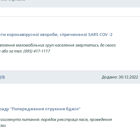
и коронавірусної хвороби, спричиненої SARS COV -2
щеплення маломобільних груп населення звертатись до свого
 або за тел. (095) 417-1117
(0)
Додано: 30.12.202
раду "Попередження отруєння бджіл"
розглянуто питання: порядок реєстрації пасік, проведення
іки