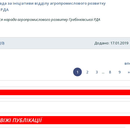
ада за ініціативи відділу агропромислового розвитку
ї РДА
ася нарада агропромислового розвитку Гребінківської РДА
(0)
Додано: 17.01.201
вп
1
2
3
...
8
9
»
ВІЖІ ПУБЛІКАЦІЇ