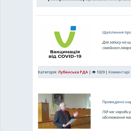
Щеплення прот
Для запису на 
сімейного лікаря
Категорія:
Лубенська РДА
|
👁
1029
|
Коммнтарі 
Проведено на
Під час наради 
обстеження пас