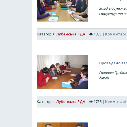
Захід відбувся 
структур та о
Категорія:
Лубенська РДА
|
👁
1835
|
Коммнтарі 
Проведено зас
Головою Гребінк
дітей
Категорія:
Лубенська РДА
|
👁
1758
|
Коммнтарі 