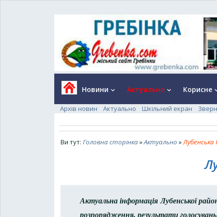
Новини
Актуально
Корисне
keyboard_arrow_down
keyboard_arrow_down
keyboard_a
Архів новин
Актуально
Шкільний екран
Зверн
Ви тут:
Головна сторінка
»
Актуально
»
Лубенська 
Л
Актуальна інформація Лубенської район
розпорядження, результати голосувань