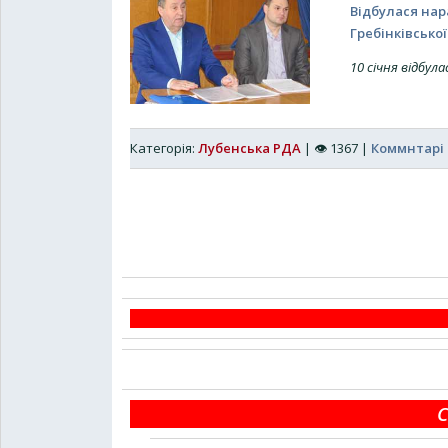
Відбулася нар
Гребінківсько
10 січня відбул
Категорія:
Лубенська РДА
|
👁
1367
|
Коммнтарі 
С