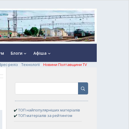
ум
Блоги
Афіша
keyboard_arrow_down
keyboard_arrow_down
Прес-реліз
Технології
Новини Полтавщини TV
✔️
ТОП найпопулярніших матеріалів
✔️
ТОП матеріалів за рейтингом