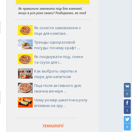
Як правильно замовити піцу для компанії,
якщо в усіх різні смаки? Розбираємо, як поєд
9
Як скласти замовлення з
піци для компані...
Тренды одноразовой
посуды: почему крафт ...
Як поєднувати піцу, снеки
та соуси для і...
Как выбрать сиропы и
пюре для напитков
Піца після активного дня:
смачна вечеря ...
0
9
Чому розмір шматочка ролу
впливає на зру...
1
ТЕХНОЛОГІЇ
0