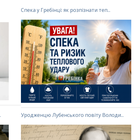
Спека у Гребінці: як розпізнати теп...
.
Уродженцю Лубенського повіту Володи...