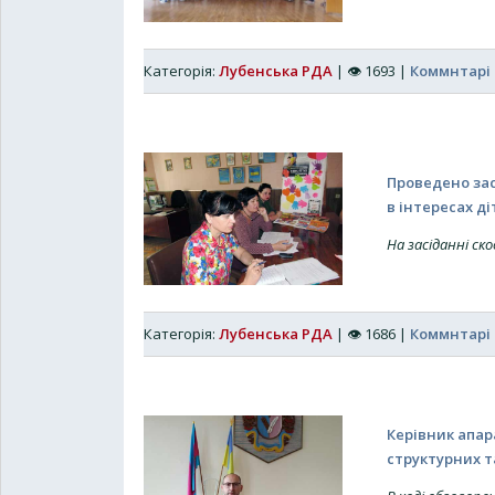
Категорія:
Лубенська РДА
|
👁
1693
|
Коммнтарі 
Проведено зас
в інтересах д
На засіданні ск
Категорія:
Лубенська РДА
|
👁
1686
|
Коммнтарі 
Керівник апар
структурних т