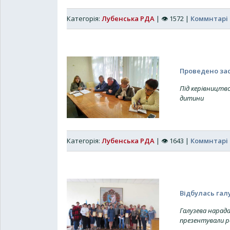
Категорія:
Лубенська РДА
|
👁
1572
|
Коммнтарі 
Проведено зас
Під керівництво
дитини
Категорія:
Лубенська РДА
|
👁
1643
|
Коммнтарі 
Відбулась гал
Галузева нарада
презентували р