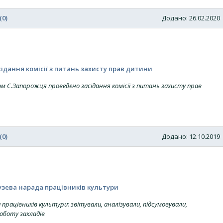
(0)
Додано: 26.02.202
ідання комісії з питань захисту прав дитини
м С.Запорожця проведено засідання комісії з питань захисту прав
(0)
Додано: 12.10.201
узева нарада працівників культури
 працівників культури: звітували, аналізували, підсумовували,
оботу закладів