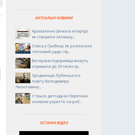
АКТУАЛЬНІ НОВИНИ
Ароматичні свічки в інтер’єрі:
як створити затишну...
Спека у Гребінці: як розпізнати
тепловий удар і пр...
Ветерани-підприємці можуть
отримати до 20 тисяч гр...
2
Уродженцю Лубенського
повіту Володимиру
Леонтовичу...
У трьох дитсадках Пирятина
оновили укриття: на роб...
ОСТАННІ ВІДЕО