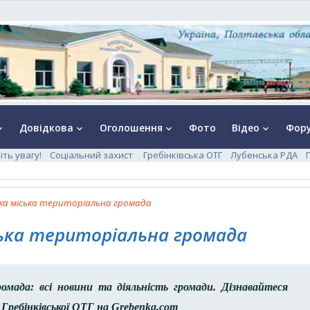
Довідкова
Оголошення
Фото
Відео
Фор
rrow_down
keyboard_arrow_down
keyboard_arrow_down
keyboard_arrow_down
іть увагу!
Соціальний захист
Гребінківська ОТГ
Лубенська РДА
ька міська територіальна громада
ська територіальна громада
ромада: всі новини та діяльність громади. Дізнавайтеся
 Гребінківської ОТГ на Grebenka.com