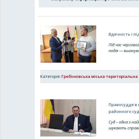
Вдячність і п
Під час чергово
подія — вшанув
Категорія:
Гребінківська міська територіальна
Правосуддя в 
районного суд
Суд – одна з н
шукають справед