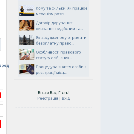
Кому та скільки: як працює
механізм розп...
Договір дарування:
визнання недійсним та...
Як засудженому отримати
безоплатну право...
5
Особливості правового
статусу осіб, зник...
еред
Процедура зняття особи з
реєстрації місц...
Вітаю Вас
,
Гість
!
Реєстрація
|
Вхід