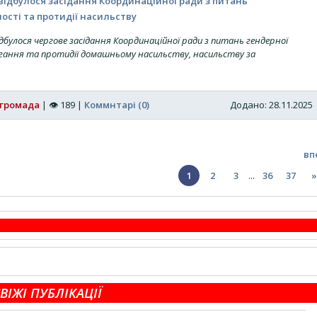
і відбулося засідання Координаційної ради з питань
ності та протидії насильству
дбулося чергове засідання Координаційної ради з питань гендерної
бігання та протидії домашньому насильству, насильству за
 громада
|
👁
189
|
Коммнтарі (0)
Додано: 28.11.202
вп
1
2
3
...
36
37
»
ВІЖІ ПУБЛІКАЦІЇ