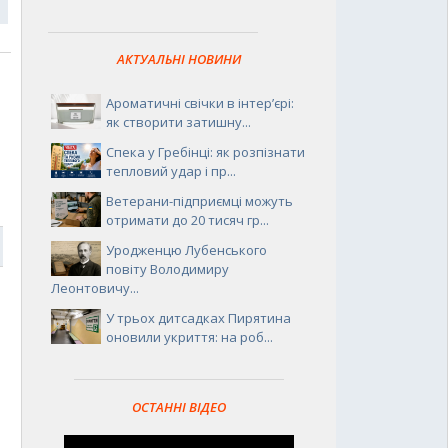
АКТУАЛЬНІ НОВИНИ
Ароматичні свічки в інтер’єрі:
як створити затишну...
Спека у Гребінці: як розпізнати
тепловий удар і пр...
Ветерани-підприємці можуть
отримати до 20 тисяч гр...
6
Уродженцю Лубенського
повіту Володимиру
Леонтовичу...
У трьох дитсадках Пирятина
оновили укриття: на роб...
ОСТАННІ ВІДЕО