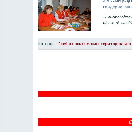
У міській рад
гендерної рів
28 листопада ві
рівності, запо
Категорія:
Гребінківська міська територіальна
С