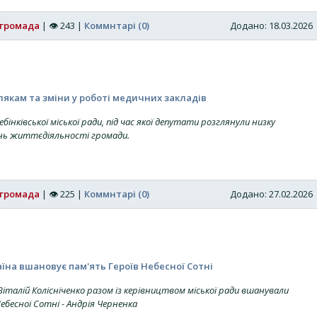
 громада
|
👁
243
|
Коммнтарі (0)
Додано: 18.03.202
якам та зміни у роботі медичних закладів
ебінківської міської ради, під час якої депутати розглянули низку
нь життєдіяльності громади.
 громада
|
👁
225
|
Коммнтарі (0)
Додано: 27.02.202
аїна вшановує пам'ять Героїв Небесної Сотні
Віталій Колісніченко разом із керівництвом міської ради вшанували
ебесної Сотні - Андрія Черненка