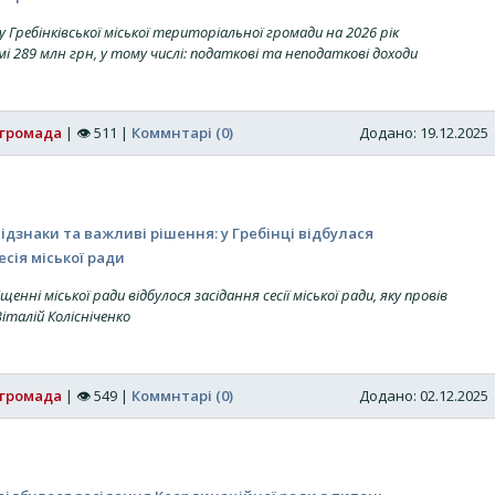
Гребінківської міської територіальної громади на 2026 рік
мі 289 млн грн, у тому числі: податкові та неподаткові доходи
 громада
|
👁
511
|
Коммнтарі (0)
Додано: 19.12.202
відзнаки та важливі рішення: у Гребінці відбулася
есія міської ради
щенні міської ради відбулося засідання сесії міської ради, яку провів
Віталій Колісніченко
 громада
|
👁
549
|
Коммнтарі (0)
Додано: 02.12.202