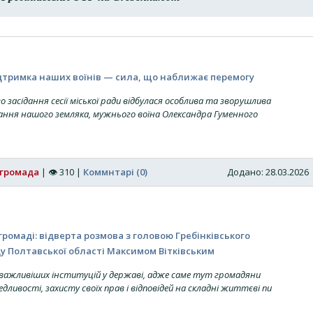
ідтримка наших воїнів — сила, що наближає перемогу
го засідання сесії міської ради відбулася особлива та зворушлива
ання нашого земляка, мужнього воїна Олександра Гуменного
 громада
|
👁
310
|
Коммнтарі (0)
Додано: 28.03.202
громаді: відверта розмова з головою Гребінківського
у Полтавської області Максимом Вітківським
айважливіших інституцій у державі, адже саме тут громадяни
ливості, захисту своїх прав і відповідей на складні життєві пи