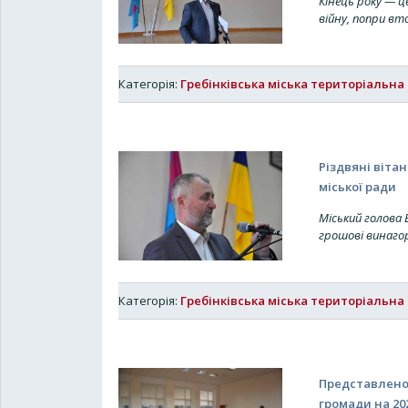
Кінець року — це
війну, попри вт
Категорія:
Гребінківська міська територіальна
Різдвяні вітан
міської ради
Міський голова 
грошові винаг
Категорія:
Гребінківська міська територіальна
Представлено 
громади на 202