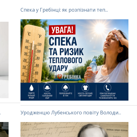
Спека у Гребінці: як розпізнати теп...
.
Уродженцю Лубенського повіту Володи...