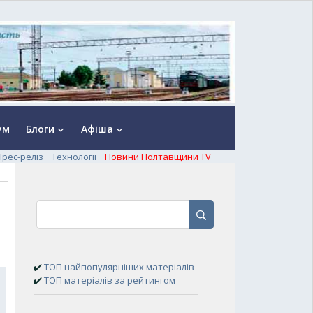
ум
Блоги
Афіша
keyboard_arrow_down
keyboard_arrow_down
Прес-реліз
Технології
Новини Полтавщини TV
✔️
ТОП найпопулярніших матеріалів
✔️
ТОП матеріалів за рейтингом