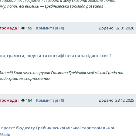
 завжди час підсумків. І сьогодні я хочу сказати головне: попри
ому, попри всі виклики — гребінківська громада розвивал
 громада
|
👁
195
|
Коммнтарі (0)
Додано: 02.01.202
ня, грамоти, подяки та сертифікати на засіданні сесії
Віталій Колісніченко вручив Грамоти Гребінківської міської ради та
ороди кращим спортсменам
 громада
|
👁
184
|
Коммнтарі (0)
Додано: 28.12.202
проєкт бюджету Гребінківської міської територіальної
6 рік