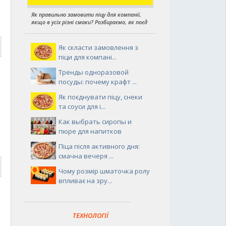
Як правильно замовити піцу для компанії,
якщо в усіх різні смаки? Розбираємо, як поєд
6
Як скласти замовлення з
піци для компані...
Тренды одноразовой
посуды: почему крафт ...
Як поєднувати піцу, снеки
та соуси для і...
Как выбрать сиропы и
пюре для напитков
Піца після активного дня:
смачна вечеря ...
5
Чому розмір шматочка ролу
впливає на зру...
ТЕХНОЛОГІЇ