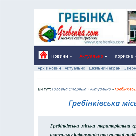
Новини
Актуально
Корисне
keyboard_arrow_down
keyboard_arrow_down
keyboard_a
Архів новин
Актуально
Шкільний екран
Зверн
Ви тут:
Головна сторінка
»
Актуально
»
Гребінківс
Гребінківська мі
Гребінківська міська територіальна г
актуальну інформацію про головні події