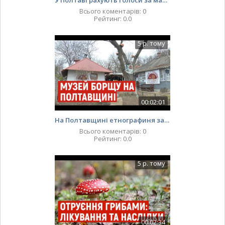
У Полтаві рахують голоси за майбутнього голову міської ОТГ
Всього коментарів
:
0
Рейтинг
:
0.0
5 р. тому
00:02:01
На Полтавщині етнографиня започаткує музей борщу
Всього коментарів
:
0
Рейтинг
:
0.0
5 р. тому
00:02:34