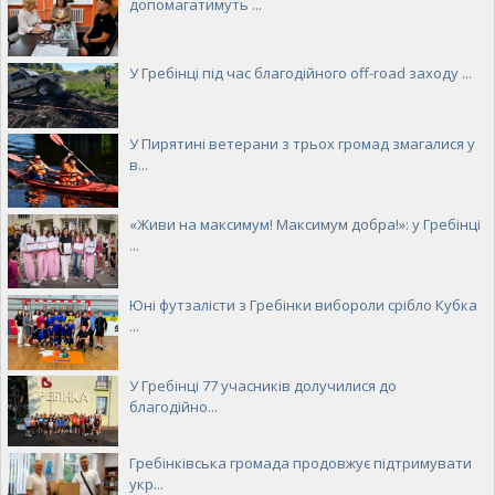
допомагатимуть ...
У Гребінці під час благодійного off-road заходу ...
У Пирятині ветерани з трьох громад змагалися у
в...
«Живи на максимум! Максимум добра!»: у Гребінці
...
Юні футзалісти з Гребінки вибороли срібло Кубка
...
У Гребінці 77 учасників долучилися до
благодійно...
Гребінківська громада продовжує підтримувати
укр...