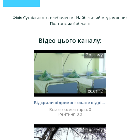
Філія Суспільного телебачення. Найбільший медіамовник
Полтавської області
Відео цього каналу
:
7 р. тому
00:01:42
Відкрили відремонтоване відділення хіміотерапії Полтавського онкодиспансеру
Всього коментарів
:
0
Рейтинг
:
0.0
5 р. тому