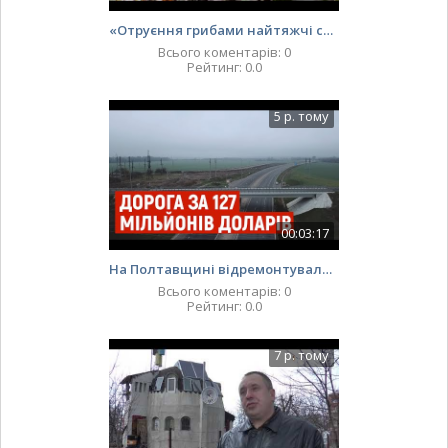
«Отруєння грибами найтяжчі серед інших харчових», – лікар-реаніматолог
Всього коментарів
:
0
Рейтинг
:
0.0
5 р. тому
00:03:17
На Полтавщині відремонтували дорогу за 127 мільйонів доларів
Всього коментарів
:
0
Рейтинг
:
0.0
7 р. тому