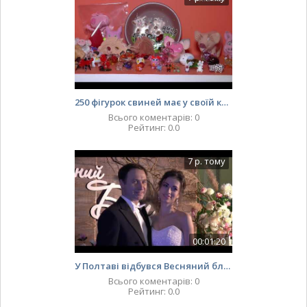
250 фігурок свиней має у своїй колекції полтавка Світлана Гуськова
Всього коментарів
:
0
Рейтинг
:
0.0
7 р. тому
00:01:20
У Полтаві відбувся Весняний благодійний бал
Всього коментарів
:
0
Рейтинг
:
0.0