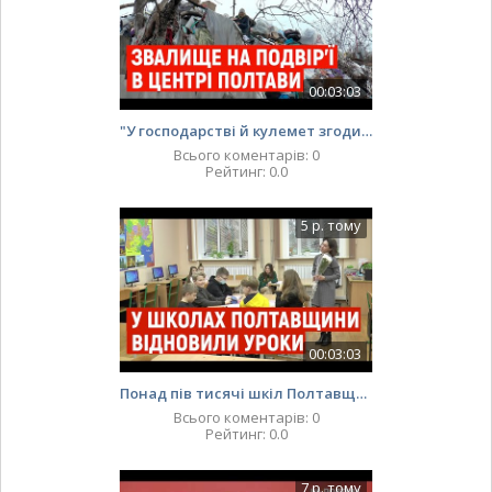
00:03:03
"У господарстві й кулемет згодиться": у Полтаві прибирають купу сміття із подвір’я пенсіонерки
Всього коментарів
:
0
Рейтинг
:
0.0
5 р. тому
00:03:03
Понад пів тисячі шкіл Полтавщини відновили повністю уроки у школах
Всього коментарів
:
0
Рейтинг
:
0.0
7 р. тому