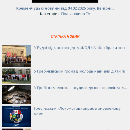
Кременчуцькі новини від 04.02.2026 року. Вечірні...
Категория:
Полтавщина TV
СТРІЧКА НОВИН
У Рудці під час концерту «КОД НАЦІЇ» зібрали пон...
У Гребінківській громаді молодь навчали діяти пі...
У Гребінці чоловіка засудили до шести років ув’я...
Гребінський «Локомотив» зіграє в оновленому
чемп...