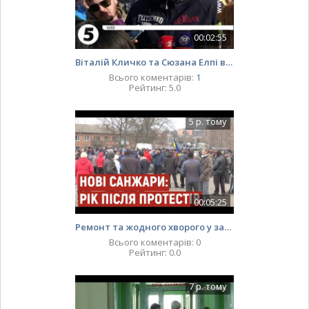
00:02:55
Віталій Кличко та Сюзана Елпі взяли участь в флешмобі "Велосипедом на роботу"
Всього коментарів
:
1
Рейтинг
:
5.0
5 р. тому
00:05:25
Ремонт та жодного хворого у закладі: рік після протестів біля медцентру «Нові Санжари»
Всього коментарів
:
0
Рейтинг
:
0.0
7 р. тому