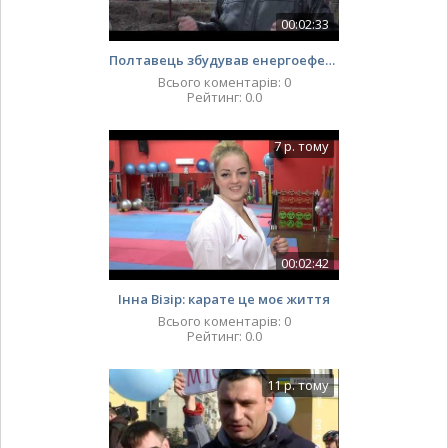
00:02:33
Полтавець збудував енергоефективний будинок і не платить за комунальні послуги
Всього коментарів
:
0
Рейтинг
:
0.0
7 р. тому
00:02:42
Інна Візір: карате це моє життя
Всього коментарів
:
0
Рейтинг
:
0.0
11 р. тому