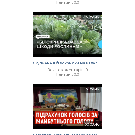
Рейтинг
:
0.0
2 р. тому
Скупчення білокрилки на капусті на Полтавщині: як це шкодить рослинам
Всього коментарів
:
0
Рейтинг
:
0.0
5 р. тому
00:03:46