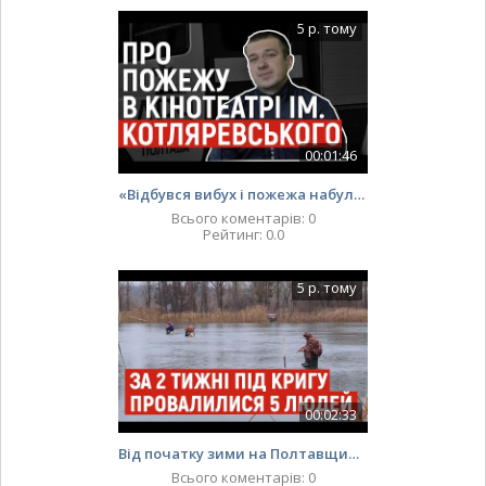
5 р. тому
00:01:46
«Відбувся вибух і пожежа набула нової сили», – рятувальник про пожежу у історичній пам’ятці Полтави
Всього коментарів
:
0
Рейтинг
:
0.0
5 р. тому
00:02:33
Від початку зими на Полтавщині під кригу провалилися п'ятеро людей
Всього коментарів
:
0