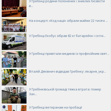
У Гребінці родини полонених і зниклих безвісти
в...
На концерті «Код нації» зібрали майже 22 тисячі ...
У Гребінці Екобус зібрав 82 кг батарейок і сотні...
У Гребінці привітали медиків із професійним свят...
Віталій Дяківнич відвідав Гребінку: лікарня, укр...
У Гребінківській громаді тяжка втрата: помер
Зах...
У Гребінці ветеранам на пробації