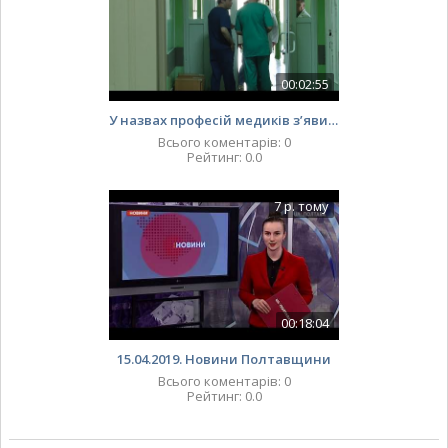
00:02:55
У назвах професій медиків з’явиться «медбрат», «акушер» і «санітар»
Всього коментарів
:
0
Рейтинг
:
0.0
7 р. тому
00:18:04
15.04.2019. Новини Полтавщини
Всього коментарів
:
0
Рейтинг
:
0.0