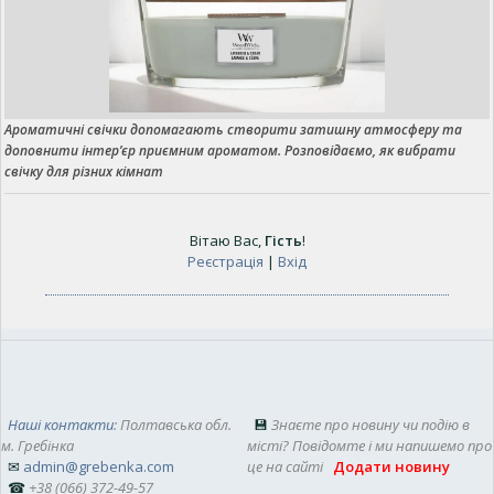
Ароматичні свічки допомагають створити затишну атмосферу та
доповнити інтер’єр приємним ароматом. Розповідаємо, як вибрати
свічку для різних кімнат
Вітаю Вас
,
Гість
!
Реєстрація
|
Вхід
Наші контакти
: Полтавська обл.
💾
Знаєте про новину чи подію в
м. Гребінка
місті? Повідомте і ми напишемо про
✉
admin@grebenka.com
це на сайті
Додати новину
☎
+38 (066) 372-49-57