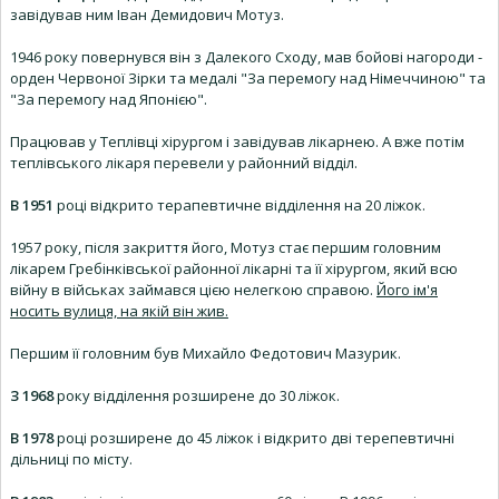
завідував ним Іван Демидович Мотуз.
1946 року повернувся він з Далекого Сходу, мав бойові нагороди -
орден Червоної Зірки та медалі "За перемогу над Німеччиною" та
"За перемогу над Японією".
Працював у Теплівці хірургом і завідував лікарнею. А вже потім
теплівського лікаря перевели у районний відділ.
В 1951
році відкрито терапевтичне відділення на 20 ліжок.
1957 року, після закриття його, Мотуз стає першим головним
лікарем Гребінківської районної лікарні та її хірургом, який всю
війну в військах займався цією нелегкою справою.
Його ім'я
носить вулиця, на якій він жив.
Першим її головним був Михайло Федотович Мазурик.
З 1968
року відділення розширене до 30 ліжок.
В 1978
році розширене до 45 ліжок і відкрито дві терепевтичні
дільниці по місту.