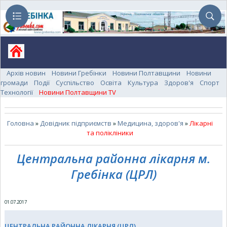
Архів новин
Новини Гребінки
Новини Полтавщини
Новини
громади
Події
Суспільство
Освіта
Культура
Здоров'я
Спорт
Технології
Новини Полтавщини TV
Головна
»
Довідник підприємств
»
Медицина, здоров'я
»
Лікарні
та полікліники
Центральна районна лікарня м.
Гребінка (ЦРЛ)
01.07.2017
ЦЕНТРАЛЬНА РАЙОННА ЛІКАРНЯ (ЦРЛ)