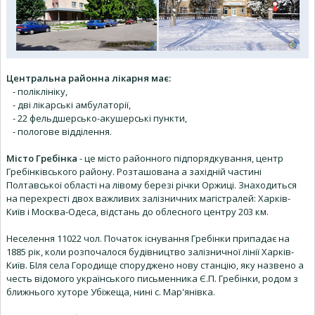
Центральна районна лікарня має:
- поліклініку,
- дві лікарські амбулаторії,
- 22 фельдшерсько-акушерські пункти,
- пологове відділення.
Місто Гребінка
- це місто районного підпорядкування, центр
Гребінківського району. Розташована а західній частині
Полтавської області на лівому березі річки Оржиці. Знаходиться
на перехресті двох важливих залізничних магістралей: Харків-
Київ і Москва-Одеса, відстань до облесного центру 203 км.
Неселення 11022 чол. Початок існування Гребінки припадає на
1885 рік, коли розпочалося будівництво залізничної лінії Харків-
Київ. БІля села Городище споруджено нову станцію, яку назвено а
честь відомого українського письменника Є.П. Гребінки, родом з
ближнього хуторе Убіжеща, нині с. Мар'янівка.