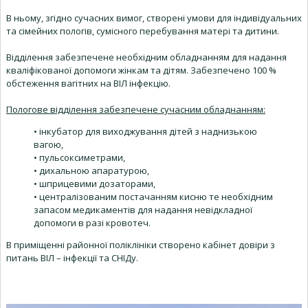
В ньому, згідно сучасних вимог, створені умови для індивідуальних
та сімейних пологів, сумісного перебування матері та дитини.
Відділення забезпечене необхідним обладнанням для надання
кваліфікованої допомоги жінкам та дітям. Забезпечено 100 %
обстеження вагітних на ВІЛ інфекцію.
Пологове відділення забезпечене сучасним обладнанням:
• інкубатор для виходжування дітей з наднизькою
вагою,
• пульсоксиметрами,
• дихальною апаратурою,
• шприцевими дозаторами,
• централізованим постачанням кисню те необхідним
запасом медикаментів для надання невідкладної
допомоги в разі кровотеч.
В приміщенні районної поліклініки створено кабінет довіри з
питань ВІЛ – інфекції та СНІДу.