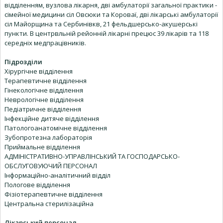
відділенням, вузлова лікарня, дві амбулаторії загальної практики -
сімейної медицини сіл Овсюки та Короваї, дві лікарські амбулаторії
сіл Майорщина та Сербинівкв, 21 фельдшерсько-акушерські
пункти. В центрвльній рейонній лікарні прецюс 39 лікарів та 118
середніх медпрацівників.
Підрозділи
Хірургічне відділення
Терапевтичне відділення
Гінекологічне відділення
Неврологічне відділення
Педіатричне відділення
Інфекційне дитяче відділення
Патологоанатомічне відділення
Зубопротезна лабораторія
Приймальне відділення
АДМІНІСТРАТИВНО-УПРАВЛІНСЬКИЙ ТА ГОСПОДАРСЬКО-
ОБСЛУГОВУЮЧИЙ ПЕРСОНАЛ
Інформаційно-аналітичний відділ
Пологове відділення
Фізіотерапевтичне відділення
Центральна стерилізаційна
Лікарський персонал