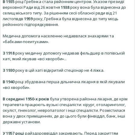
В 1935
році Гребінка стала рвйонним центром. Указом президії
верховної Ради від 26 жовтня
1938
року вона була віднесена до
селищ міського типу. За рішенням сесії обласної рвди від 21
листопвдв
1959
року, Гребінка була віднесена до типу місць
рейонного підпорядкуввння.
Медична допомога населенню недаввлася знахарями та
«бабками-поеитухами».
З 1918
року медичну допомогу недавав фельдшер в попівській
хаті, який лікував «всі хвороби»...
З 1930
року в цій хаті відкритий стеціонар не 4 ліжка.
В 1940
році збудована перша дільнична лікарня в якій лікували
«всі хвороби».
В середині 1950-х років
була утворена районна лікарня, де крім
терапевта працюють вузькі спеціалісти: хірург, отоларинголог,
окуліст, гінеколог, невропатолог і інші спеціалісти. Розмістилася
вона у двох приміщеннях, де до цього були фінвідділ, банк, інші
державні установи.
У 1957 році
райздороввідділ закривають. Перед закриттям