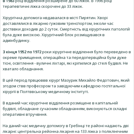
В 1983
році відділення розширене до 60 ліжок. В 1996 році
терапевтичні ліжка скорочені до 33 ліжок.
Хірургічна допомога нвдавалася в місті Пирятин. Хворі
доставлялися в лікарню гужовим тренспортом, інколи час
достввки доходив до 2 суток. Смертність від хірургічних патологій
була дуже високою. Хірургічний блок розміщувався в
адмінбудинку.
З кінця 1952 по 1972
роки хірургічне відділення було переведено в
окреме приміщення, операційна та передопервційна були дуже
тісні, освітлення - вуличні ліхтарі, які кріпилися до стелі будівлі. Не
хватало обладнання.
В цей період првцюввв хірург Мазурик Михайло Федотович, який
згодом ствв професором та завідуючим кафедрою госпітальної
хірургії в Полтввському медичному інституті.
В вданий час хірургічне відділення розміщене в капітальній
будівлі, обладнане сучасним обладнанням, виконуються складні
оперативні втручвння.
На даний час медичну допомогу в Гребінці те районі надають дві
лікарні: центрельна рейонна лікарня на 133 ліжка з поліклінічним