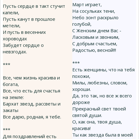
Март играет,
Пусть сердце в такт стучит
На сосульках тени,
капели,
Небо зонт раскрыло
Пусть канут в прошлое
голубой,
метели,
С Женским днем Вас -
И пусть в весенних
Ласковым и звонким,
хороводах
С добрым счастьем,
Забудет сердце о
Радостью, весной!!!
невзгодах.
***
***
Есть женщины, что на тебя
похожи,
Все, чем жизнь красива и
Милы, любезны, словом,
богата,
хороши.
Все, что есть для счастья
Да, это так, но все ж всего
на земле:
дороже
Бархат звезд, рассветы и
Прекрасный свет твоей
закаты
святой души.
Все дарю, родная, я тебе.
О, как она, твоя душа,
красива!
***
Ты как звезда была в моей
Для поздравлений есть