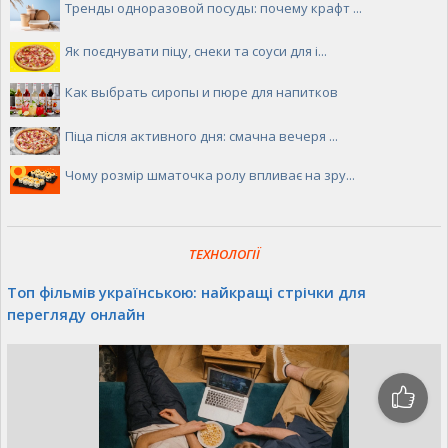
Тренды одноразовой посуды: почему крафт ...
Як поєднувати піцу, снеки та соуси для і...
Как выбрать сиропы и пюре для напитков
Піца після активного дня: смачна вечеря ...
Чому розмір шматочка ролу впливає на зру...
ТЕХНОЛОГІЇ
Топ фільмів українською: найкращі стрічки для
перегляду онлайн