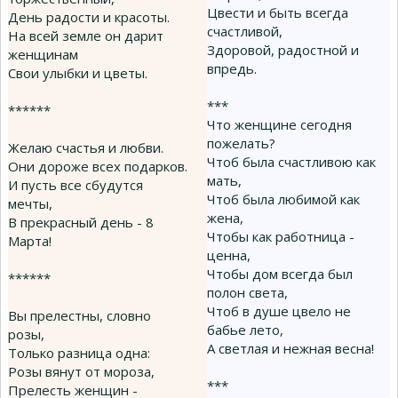
Цвести и быть всегда
День радости и красоты.
счастливой,
На всей земле он дарит
Здоровой, радостной и
женщинам
впредь.
Свои улыбки и цветы.
***
******
Что женщине сегодня
пожелать?
Желаю счастья и любви.
Чтоб была счастливою как
Они дороже всех подарков.
мать,
И пусть все сбудутся
Чтоб была любимой как
мечты,
жена,
В прекрасный день - 8
Чтобы как работница -
Марта!
ценна,
Чтобы дом всегда был
******
полон света,
Чтоб в душе цвело не
Вы прелестны, словно
бабье лето,
розы,
А светлая и нежная весна!
Только разница одна:
Розы вянут от мороза,
***
Прелесть женщин -