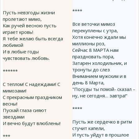
****
Пусть невзгоды жизни
пролетают мимо,
Все веточки мимоз
Как ручей весною пусть
перекуплены с утра,
играет кровь!
Хотя конечно ждали мы
Я тебе желаю быть всегда
миллионы роз,
любимой
Сейчас 8 МАРТА нам
И в любые годы
праздновать пора,
чувствовать любовь.
Затарен холодильник, и
тронуты до слез
******
Вниманием мужским и в
день 8 Марта,
С теплом! С надеждами! С
"Посуды ты помой- сказал –
мимозами!
ну, не сегодня… завтра!”
С прекрасным праздником
весны!
****
Пускай глаза сияют
звездами
Пусть же сердечко в ритм
И вечно будут влюблены!
стучит капели,
И пусть уйдут в прошлое
***