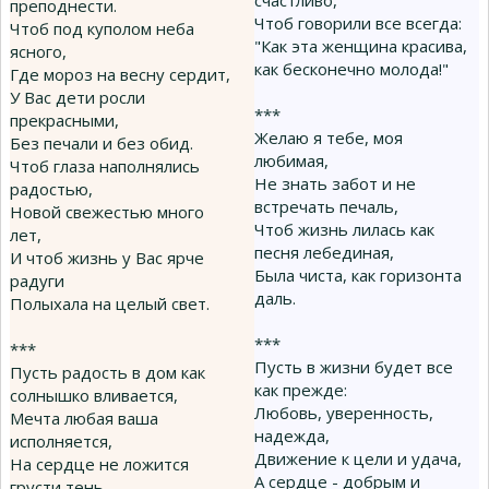
счастливо,
преподнести.
Чтоб говорили все всегда:
Чтоб под куполом неба
"Как эта женщина красива,
ясного,
как бесконечно молода!"
Где мороз на весну сердит,
У Вас дети росли
***
прекрасными,
Желаю я тебе, моя
Без печали и без обид.
любимая,
Чтоб глаза наполнялись
Не знать забот и не
радостью,
встречать печаль,
Новой свежестью много
Чтоб жизнь лилась как
лет,
песня лебединая,
И чтоб жизнь у Вас ярче
Была чиста, как горизонта
радуги
даль.
Полыхала на целый свет.
***
***
Пусть в жизни будет все
Пусть радость в дом как
как прежде:
солнышко вливается,
Любовь, уверенность,
Мечта любая ваша
надежда,
исполняется,
Движение к цели и удача,
На сердце не ложится
А сердце - добрым и
грусти тень,