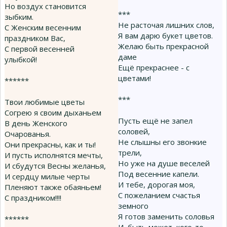
Но воздух становится
***
зыбким.
Не расточая лишних слов,
С Женским весенним
Я вам дарю букет цветов.
праздником Вас,
Желаю быть прекрасной
С первой весенней
даме
улыбкой!
Ещё прекраснее - с
цветами!
******
***
Твои любимые цветы
Согрею я своим дыханьем
Пусть ещё не запел
В день Женского
соловей,
Очарованья.
Не слышны его звонкие
Они прекрасны, как и ты!
трели,
И пусть исполнятся мечты,
Но уже на душе веселей
И сбудутся Весны желанья,
Под весенние капели.
И сердцу милые черты
И тебе, дорогая моя,
Пленяют также обаяньем!
С пожеланием счастья
С праздником!!!!
земного
Я готов заменить соловья
******