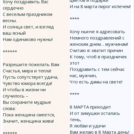
цветов и подарки
Хочу поздравить Вас
И на 8 марта пирог испечем!
сердечно
С веселым праздником
****
весны.
И солнца свет, и взгляд
Хочу нынче я адресовать
ваш ясный
Немного поздравлений с
Нам одинаково нужны!
женским днем… мужчинам!
Считаю я: хватит причин
******
К тому, чтоб в праздничек
этот
Разрешите пожелать Вам
Поздравить с тем сейчас
Счастья, мира и тепла!
нас, мужчин,
Пусть сопутствует удача,
Что есть дамы на свете!
Чувство юмора всегда!
И чтобы в жизни ни
****
случилось –
Вы сохраните мудрые
8 МАРТА приходит
слова:
И от зимушки осталась
Пока женщина смеется,
тень,
Значит, женщина жива!
Я любви и удачи
Вам желаю в 8 Марта день!
******