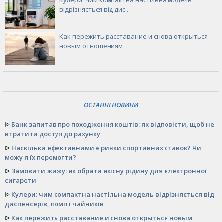
Кулери: чим компактна настільна модель
відрізняється від дис...
Как пережить расставание и снова открыться
новым отношениям
ОСТАННІ НОВИНИ
ᐉ
Банк запитав про походження коштів: як відповісти, щоб не
втратити доступ до рахунку
ᐉ
Наскільки ефективними є ринки спортивних ставок? Чи
можу я їх перемогти?
ᐉ
Замовити жижу: як обрати якісну рідину для електронної
сигарети
ᐉ
Кулери: чим компактна настільна модель відрізняється від
диспенсерів, помп і чайників
ᐉ
Как пережить расставание и снова открыться новым