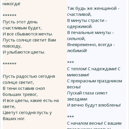
никогда!
Так будь же женщиной -
счастливой,
******
В минуты страсти -
Пусть этот день
одержимой.
счастливым будет,
В печальные минуты -
И все сбываются мечты.
сильной,
Пусть солнце светит Вам
Вневременно, всегда -
повсюду,
любимой!
И улыбаются цветы.
***
******
С теплом! С надеждами! С
мимозами!
Пусть радостью сегодня
С прекрасным праздником
солнце светит,
весны!
В тени оставив сноп
Пускай глаза сияют
больших тревог,
звездами
И все цветы, какие есть на
И вечно будут влюблены!
свете,
Цветут сегодня пусть у
***
Ваших ног.
С началом весны! С вашим