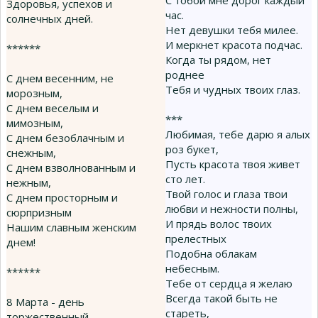
С тобой мне дорог каждый
Здоровья, успехов и
час.
солнечных дней.
Нет девушки тебя милее.
И меркнет красота подчас.
******
Когда ты рядом, нет
роднее
С днем весенним, не
Тебя и чудных твоих глаз.
морозным,
С днем веселым и
***
мимозным,
Любимая, тебе дарю я алых
С днем безоблачным и
роз букет,
снежным,
Пусть красота твоя живет
С днем взволнованным и
сто лет.
нежным,
Твой голос и глаза твои
С днем просторным и
любви и нежности полны,
сюрпризным
И прядь волос твоих
Нашим славным женским
прелестных
днем!
Подобна облакам
небесным.
******
Тебе от сердца я желаю
Всегда такой быть не
8 Марта - день
стареть,
торжественный,