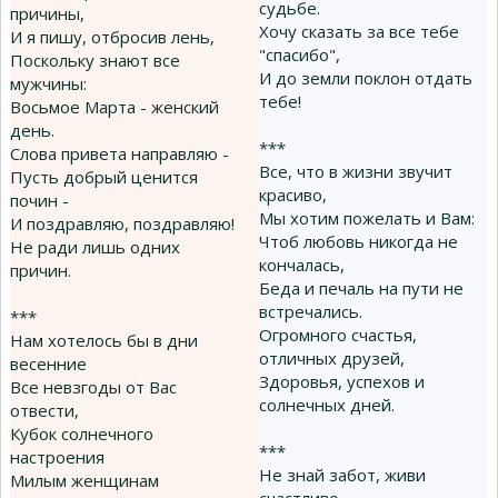
судьбе.
причины,
Хочу сказать за все тебе
И я пишу, отбросив лень,
"спасибо",
Поскольку знают все
И до земли поклон отдать
мужчины:
тебе!
Восьмое Марта - женский
день.
***
Слова привета направляю -
Все, что в жизни звучит
Пусть добрый ценится
красиво,
почин -
Мы хотим пожелать и Вам:
И поздравляю, поздравляю!
Чтоб любовь никогда не
Не ради лишь одних
кончалась,
причин.
Беда и печаль на пути не
встречались.
***
Огромного счастья,
Нам хотелось бы в дни
отличных друзей,
весенние
Здоровья, успехов и
Все невзгоды от Вас
солнечных дней.
отвести,
Кубок солнечного
***
настроения
Не знай забот, живи
Милым женщинам