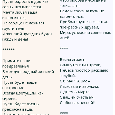
Чтоб любовь никогда не
Пусть радость в дом как
кончалась,
солнышко вливается,
Беда и тоска на пути не
Мечта любая ваша
встречались.
исполняется,
Прибольшущего счастья,
На сердце не ложится
прекрассных друзей,
грусти тень,
Мира, успехов и солнечных
И женский праздник будет
дней.
каждый день!
****
******
Весна играет,
Примите наши
Слышутся птиц трели,
поздравленья
Небеса простор раскрыло
В международный женский
голубой,
день!
С 8 МАРТА Вас –
Пусть будет ваше
Ласковым и звонким,
настроение
С Днем 8 Марта
Всегда цветущим, как
С вашим счастьем,
сирень,
Любовью, весной!!!
Пусть будет жизнь
прекрасна ваша,
****
И дети счастливы всегда,