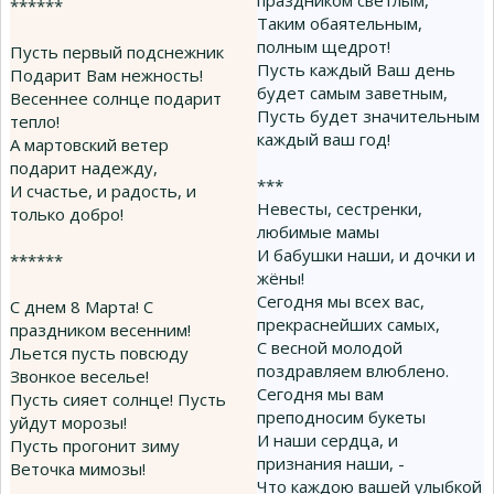
праздником светлым,
******
Таким обаятельным,
полным щедрот!
Пусть первый подснежник
Пусть каждый Ваш день
Подарит Вам нежность!
будет самым заветным,
Весеннее солнце подарит
Пусть будет значительным
тепло!
каждый ваш год!
А мартовский ветер
подарит надежду,
***
И счастье, и радость, и
Невесты, сестренки,
только добро!
любимые мамы
И бабушки наши, и дочки и
******
жёны!
Сегодня мы всех вас,
С днем 8 Марта! С
прекраснейших самых,
праздником весенним!
С весной молодой
Льется пусть повсюду
поздравляем влюблено.
Звонкое веселье!
Сегодня мы вам
Пусть сияет солнце! Пусть
преподносим букеты
уйдут морозы!
И наши сердца, и
Пусть прогонит зиму
признания наши, -
Веточка мимозы!
Что каждою вашей улыбкой