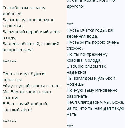
И, быть может, кого-то
другого!
Спасибо вам за вашу
доброту!
За ваше русское великое
***
терпенье,
Пусть мчатся годы, как
За лишний нерабочий день
весенняя вода,
в году,
Пусть жить порою очень
За день обычный, ставший
сложно,
воскресеньем!
Но ты по-прежнему
красива, молода,
******
С тобою рядом так
надежно!
Пусть сгинут бури и
Ты взглядом и улыбкой
ненастья,
можешь
Уйдут пускай навеки в тень.
Ночную тьму мгновенно
Мы Вам желаем только
разогнать.
счастья
Тебя благодарим мы, Боже,
В Ваш самый добрый,
За то, что ты нам дал такую
светлый день!
мать
******
***