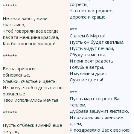
согреты,
******
Что нет вас роднее,
дороже и краше.
Не знай забот, живи
счастливо,
***
Чтоб говорили все всегда:
С днём 8 Марта!
Как эта женщина красива,
Пусть он будет светлым,
Как бесконечно молода!
Пусть уйдут печали,
Сбудутся мечты,
******
И приносят радость
Голубые ветры,
Весна приносит
И мужчины дарят
обновленье,
Лучшие цветы!
Улыбки, счастье и цветы.
И я хочу, чтоб в день весны
***
рожденье
Пусть март согреет Вас
Твои исполнились мечты!
теплом,
Дубрава зашумит листвою,
******
И поздравляю с женским
днём,
Пусть отблеск зимний еще
Я поздравляю Вас с весною!
не угас,