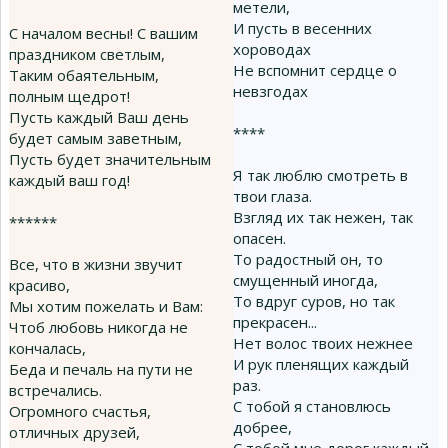
метели,
И пусть в весенних
С началом весны! С вашим
хороводах
праздником светлым,
Не вспомнит сердце о
Таким обаятельным,
невзгодах
полным щедрот!
Пусть каждый Ваш день
****
будет самым заветным,
Пусть будет значительным
Я так люблю смотреть в
каждый ваш год!
твои глаза.
Взгляд их так нежен, так
******
опасен.
То радостный он, то
Все, что в жизни звучит
смущенный иногда,
красиво,
То вдруг суров, но так
Мы хотим пожелать и Вам:
прекрасен...
Чтоб любовь никогда не
Нет волос твоих нежнее
кончалась,
И рук пленящих каждый
Беда и печаль на пути не
раз.
встречались.
С тобой я становлюсь
Огромного счастья,
добрее,
отличных друзей,