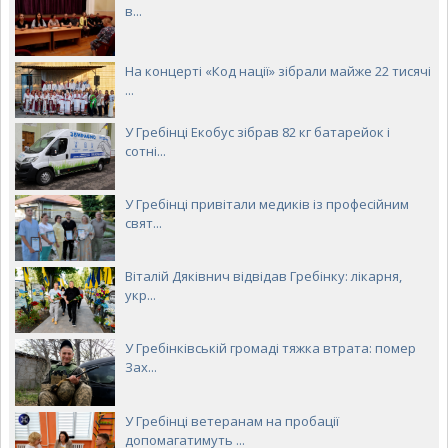
в...
На концерті «Код нації» зібрали майже 22 тисячі
...
У Гребінці Екобус зібрав 82 кг батарейок і
сотні...
У Гребінці привітали медиків із професійним
свят...
Віталій Дяківнич відвідав Гребінку: лікарня,
укр...
У Гребінківській громаді тяжка втрата: помер
Зах...
У Гребінці ветеранам на пробації
допомагатимуть ...