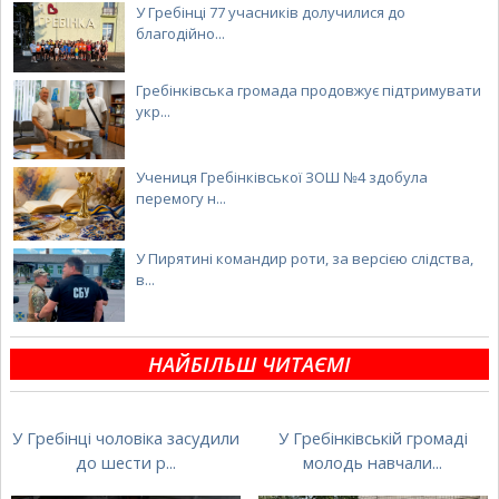
У Гребінці 77 учасників долучилися до
благодійно...
Гребінківська громада продовжує підтримувати
укр...
Учениця Гребінківської ЗОШ №4 здобула
перемогу н...
У Пирятині командир роти, за версією слідства,
в...
НАЙБІЛЬШ ЧИТАЄМІ
У Гребінці чоловіка засудили
У Гребінківській громаді
до шести р...
молодь навчали...