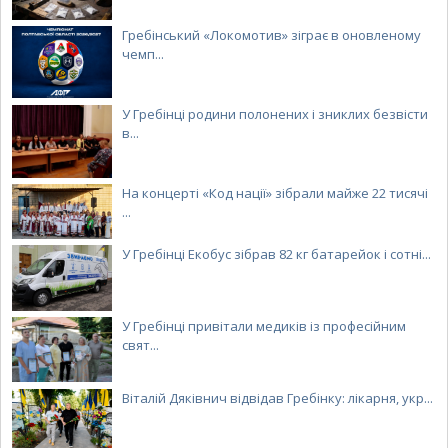
Гребінський «Локомотив» зіграє в оновленому
чемп...
У Гребінці родини полонених і зниклих безвісти
в...
На концерті «Код нації» зібрали майже 22 тисячі
...
У Гребінці Екобус зібрав 82 кг батарейок і сотні...
У Гребінці привітали медиків із професійним
свят...
Віталій Дяківнич відвідав Гребінку: лікарня, укр...