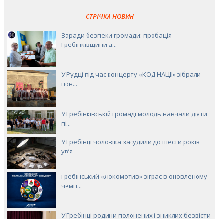
СТРІЧКА НОВИН
Заради безпеки громади: пробація
Гребінківщини а...
У Рудці під час концерту «КОД НАЦІЇ» зібрали
пон...
У Гребінківській громаді молодь навчали діяти
пі...
У Гребінці чоловіка засудили до шести років
ув’я...
Гребінський «Локомотив» зіграє в оновленому
чемп...
У Гребінці родини полонених і зниклих безвісти