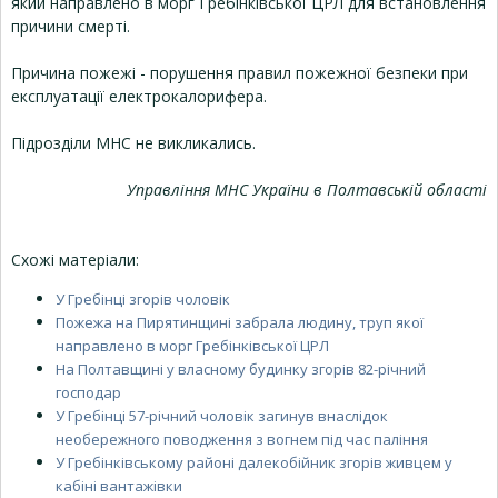
який направлено в морг Гребінківської ЦРЛ для встановлення
причини смерті.
Причина пожежі - порушення правил пожежної безпеки при
експлуатації електрокалорифера.
Підрозділи МНС не викликались.
Управління МНС України в Полтавській області
Схожі матеріали:
У Гребінці згорів чоловік
Пожежа на Пирятинщині забрала людину, труп якої
направлено в морг Гребінківської ЦРЛ
На Полтавщині у власному будинку згорів 82-річний
господар
У Гребінці 57-річний чоловік загинув внаслідок
необережного поводження з вогнем під час паління
У Гребінківському районі далекобійник згорів живцем у
кабіні вантажівки