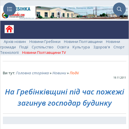
Архів новин
Новини Гребінки
Новини Полтавщини
Новини
громади
Події
Суспільство
Освіта
Культура
Здоров'я
Спорт
Технології
Новини Полтавщини TV
Ви тут:
Головна сторінка
»
Новини
»
Події
19.11.2011
На Гребінківщині під час пожежі
загинув господар будинку