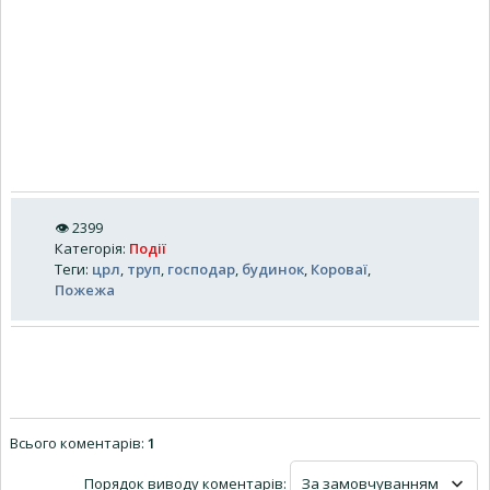
👁
2399
Категорія
:
Події
Теги
:
црл
,
труп
,
господар
,
будинок
,
Короваї
,
Пожежа
Всього коментарів
:
1
Порядок виводу коментарів: