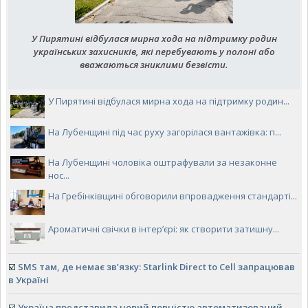
У Пирятині відбулася мирна хода на підтримку родин
українських захисників, які перебувають у полоні або
вважаються зниклими безвісти.
У Пирятині відбулася мирна хода на підтримку родин...
На Лубенщині під час руху загорілася вантажівка: п...
На Лубенщині чоловіка оштрафували за незаконне
нос...
На Гребінківщині обговорили впровадження стандарті...
Ароматичні свічки в інтер’єрі: як створити затишну...
☑️
SMS там, де немає зв’язку: Starlink Direct to Cell запрацював
в Україні
☑️
Україна представила новий повністю автоматизований