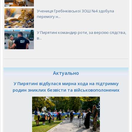
Учениця Гребінківської ЗОШ №4 здобула
перемогу н...
У Пирятині командир роти, за версією слідства,
в...
Актуально
У Пирятині відбулася мирна хода на підтримку
родин зниклих безвісти та військовополонених