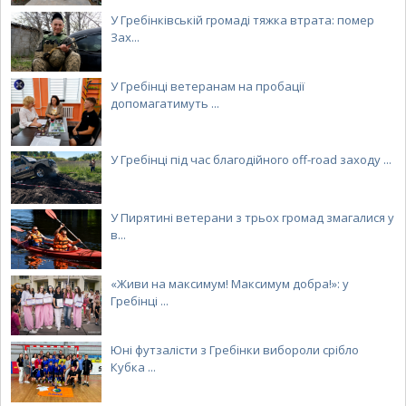
У Гребінківській громаді тяжка втрата: помер
Зах...
У Гребінці ветеранам на пробації
допомагатимуть ...
У Гребінці під час благодійного off-road заходу ...
У Пирятині ветерани з трьох громад змагалися у
в...
«Живи на максимум! Максимум добра!»: у
Гребінці ...
Юні футзалісти з Гребінки вибороли срібло
Кубка ...