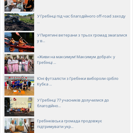
У Гребінці під час благодійного off-road заходу
...
У Пирятині ветерани з трьох громад змагалися
у в...
«Живи на максимум! Максимум добра!»: у
Гребінці ...
Юні футзалісти з Гребінки вибороли срібло
Кубка ...
У Гребінці 77 учасників долучилися до
благодійно...
Гребінківська громада продовжує
підтримувати укр...