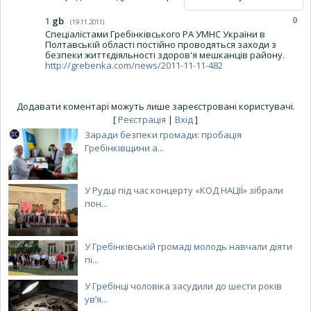
1
gb
0
(19.11.2011)
Спеціалістами Гребінківського РА УМНС України в
Полтавській області постійно проводяться заходи з
безпеки життєдіяльності здоров'я мешканців району.
http://grebenka.com/news/2011-11-11-482
Додавати коментарі можуть лише зареєстровані користувачі.
[
Реєстрація
|
Вхід
]
Заради безпеки громади: пробація
Гребінківщини а...
У Рудці під час концерту «КОД НАЦІЇ» зібрали
пон...
У Гребінківській громаді молодь навчали діяти
пі...
У Гребінці чоловіка засудили до шести років
ув’я...