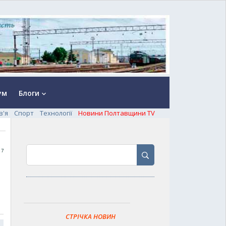
ум
Блоги
keyboard_arrow_down
в'я
Спорт
Технології
Новини Полтавщини TV
17
СТРІЧКА НОВИН