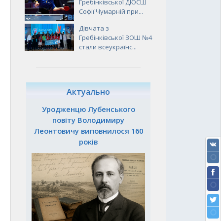
Гребінківської ДЮСШ
Софії Чумарній при...
Дівчата з
Гребінківської ЗОШ №4
стали всеукраїнс...
Актуально
Уродженцю Лубенського
а
повіту Володимиру
Леонтовичу виповнилося 160
років