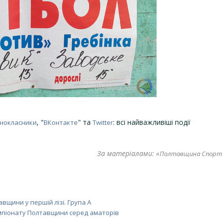
, "
" та
: всі найважливіші події
нокласники
ВКонтакте
Twitter
За матеріалами: «
Полтавщина Спорт
вщини у першій лізі. Група A
мпіонату Полтавщини серед аматорів