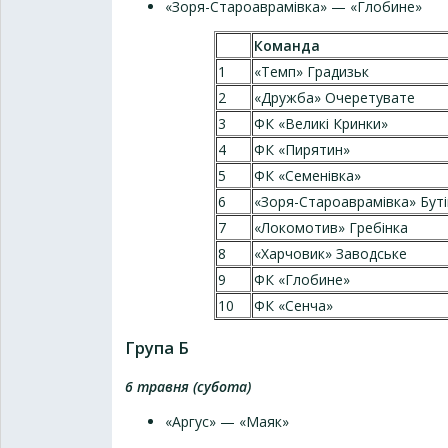
«Зоря-Староаврамівка» — «Глобине»
Команда
1
«Темп» Градизьк
2
«Дружба» Очеретувате
3
ФК «Великі Кринки»
4
ФК «Пирятин»
5
ФК «Семенівка»
6
«Зоря-Староаврамівка» Буті
7
«Локомотив» Гребінка
8
«Харчовик» Заводське
9
ФК «Глобине»
10
ФК «Сенча»
Група Б
6 травня (субота)
«Аргус» — «Маяк»