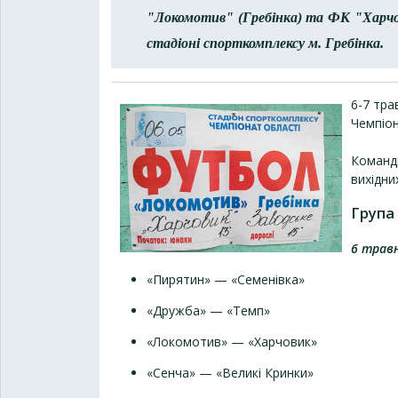
"Локомотив" (Гребінка) та ФК "Харчов
стадіоні спорткомплексу м. Гребінка.
6-7 тра
Чемпіо
Команди
вихідни
Група
6 травн
«Пирятин» — «Семенівка»
«Дружба» — «Темп»
«Локомотив» — «Харчовик»
«Сенча» — «Великі Кринки»