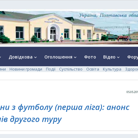
Довідкова
Оголошення
Фото
Відео
Фор
rrow_down
keyboard_arrow_down
keyboard_arrow_down
keyboard_arrow_down
ини
Новини громади
Події
Суспільство
Освіта
Культура
Здоро
05.05.20
 з футболу (перша ліга): анонс
ів другого туру