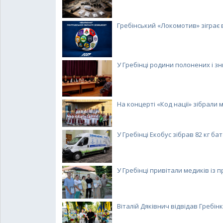
Гребінський «Локомотив» зіграє 
У Гребінці родини полонених і зни
На концерті «Код нації» зібрали ма
У Гребінці Екобус зібрав 82 кг бата
У Гребінці привітали медиків із п
Віталій Дяківнич відвідав Гребінку