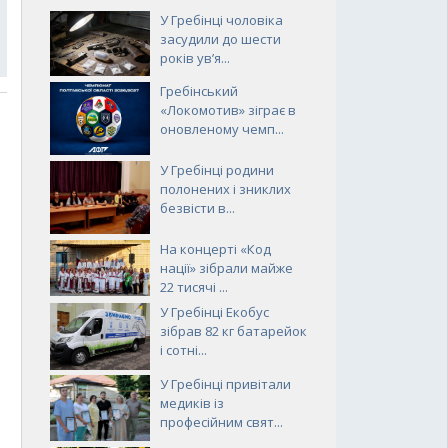
У Гребінці чоловіка
засудили до шести
років ув’я...
Гребінський
«Локомотив» зіграє в
оновленому чемп...
У Гребінці родини
полонених і зниклих
безвісти в...
На концерті «Код
нації» зібрали майже
22 тисячі ...
У Гребінці Екобус
зібрав 82 кг батарейок
і сотні...
У Гребінці привітали
медиків із
професійним свят...