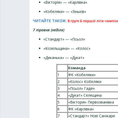
«Вікторія» — «Карлівка»
«Кобеляки» — «Зіньків»
ЧИТАЙТЕ ТАКОЖ:
В групі Б першої ліги чемп
7 травня (неділя)
«Стандарт» — «Псьол»
«Козельщина» — «Колос»
«Диканька» — «Дукат»
Команда
1
ФК «Кобеляки»
2
«Колос» Кобеляки
3
«Псьол» Гадяч
4
«Дукат» Селещина
5
«Вікторія» Первозванівка
6
ФК «Карлівка»
7
«Стандарт» Нові Санжари