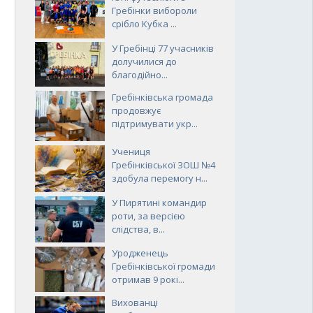
Гребінки вибороли
срібло Кубка ...
У Гребінці 77 учасників
долучилися до
благодійно...
Гребінківська громада
продовжує
підтримувати укр...
Учениця
Гребінківської ЗОШ №4
здобула перемогу н...
У Пирятині командир
роти, за версією
слідства, в...
Уродженець
Гребінківської громади
отримав 9 рокі...
Вихованці