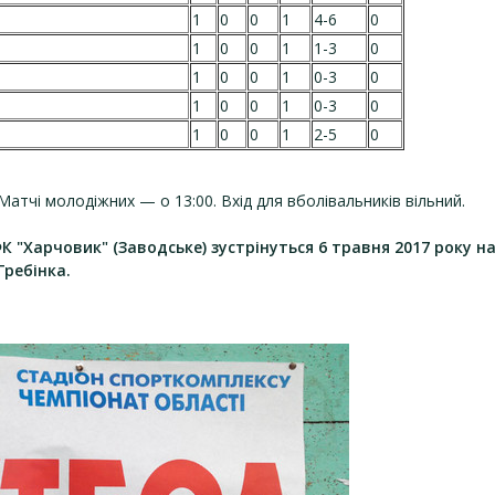
1
0
0
1
4-6
0
1
0
0
1
1-3
0
1
0
0
1
0-3
0
1
0
0
1
0-3
0
1
0
0
1
2-5
0
атчі молодіжних — о 13:00. Вхід для вболівальників вільний.
К "Харчовик" (Заводське) зустрінуться 6 травня 2017 року н
Гребінка.