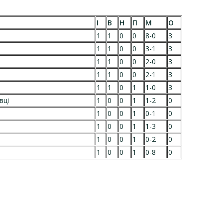
І
В
Н
П
М
О
1
1
0
0
8-0
3
1
1
0
0
3-1
3
1
1
0
0
2-0
3
1
1
0
0
2-1
3
1
1
0
1
1-0
3
вці
1
0
0
1
1-2
0
1
0
0
1
0-1
0
1
0
0
1
1-3
0
1
0
0
1
0-2
0
1
0
0
1
0-8
0