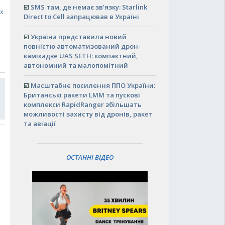
☑️
SMS там, де немає зв’язку: Starlink
ах
Direct to Cell запрацював в Україні
☑️
Україна представила новий
повністю автоматизований дрон-
камікадзе UAS SETH: компактний,
автономний та малопомітний
☑️
Масштабне посилення ППО України:
Британські ракети LMM та пускові
комплекси RapidRanger збільшать
можливості захисту від дронів, ракет
та авіації
ОСТАННІ ВІДЕО