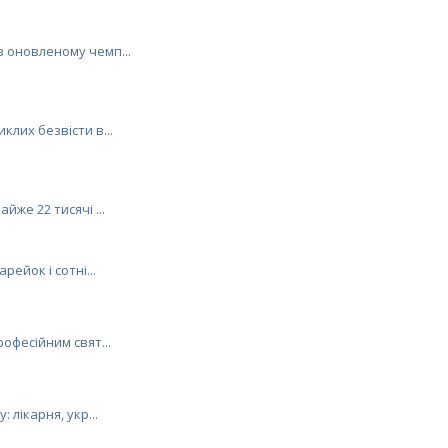
в оновленому чемп...
клих безвісти в...
йже 22 тисячі ...
рейок і сотні...
рофесійним свят...
: лікарня, укр...