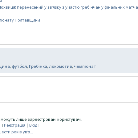
я
Лохвиця) перенесений у зв’язку з участю гребінчан у фінальних матч
емпіонату Полтавщини
щина
,
футбол
,
Гребінка
,
локомотив
,
чемпіонат
можуть лише зареєстровані користувачі.
[
Реєстрація
|
Вхід
]
ести років ув’я...