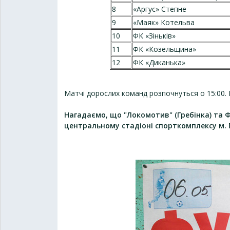
8
«Аргус» Степне
9
«Маяк» Котельва
10
ФК «Зіньків»
11
ФК «Козельщина»
12
ФК «Диканька»
Матчі дорослих команд розпочнуться о 15:00. М
Нагадаємо, що "Локомотив" (Гребінка) та Ф
центральному стадіоні спорткомплексу м. 