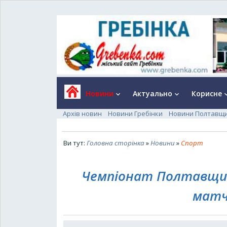
Новини
Актуально
Корисне
keyboard_arrow_down
keyboard_arrow_down
keyboard_a
Архів новин
Новини Гребінки
Новини Полтавщ
Ви тут:
Головна сторінка
»
Новини
»
Спорт
Чемпіонат Полтавщини
матч