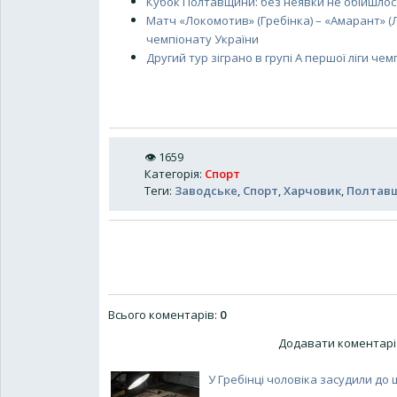
Кубок Полтавщини: без неявки не обійшлос
Матч «Локомотив» (Гребінка) – «Амарант» (
чемпіонату України
Другий тур зіграно в групі A першої ліги ч
👁
1659
Категорія
:
Спорт
Теги
:
Заводське
,
Спорт
,
Харчовик
,
Полтав
Всього коментарів
:
0
Додавати коментарі 
У Гребінці чоловіка засудили до ш