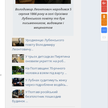
Володимир Леонтович народився 5
серпня 1866 року в селі Оріхівка
Лубенського повіту та був
письменником, видавцем і
меценатом
Уродженцю Лубенського
повіту Володимиру
Леонтовичу...
У трьох дитсадках Пирятина
оновили укриття: на роб...
На Полтавщині 70-річного
чоловіка взяли під варту ...
»
У Лубнах судитимуть жінку
через підроблене водійсь...
У Полтаві російський
безпілотник пошкодив
будинок ...