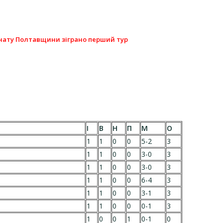
іонату Полтавщини зіграно перший тур
І
В
Н
П
М
О
1
1
0
0
5-2
3
1
1
0
0
3-0
3
1
1
0
0
3-0
3
1
1
0
0
6-4
3
1
1
0
0
3-1
3
1
1
0
0
0-1
3
1
0
0
1
0-1
0