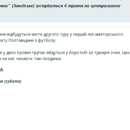
ик" (Заводське) зустрінуться 6 травня на центральному
вня відбудуться матчі другого туру у першій лізі аматорського
нату Полтавщини з футболу.
 у двох ігрових групах зійдуться у боротьбі за турнірні очки. Цих
х на нас чекають такі поєдинки.
 А
я (субота)