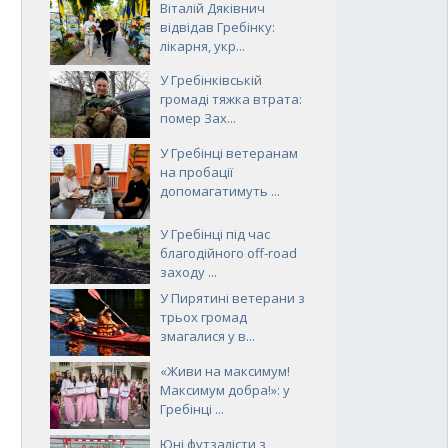
Віталій Дяківнич
відвідав Гребінку:
лікарня, укр...
У Гребінківській
громаді тяжка втрата:
помер Зах...
У Гребінці ветеранам
на пробації
допомагатимуть ...
У Гребінці під час
благодійного off-road
заходу ...
У Пирятині ветерани з
трьох громад
змагалися у в...
«Живи на максимум!
Максимум добра!»: у
Гребінці ...
Юні футзалісти з