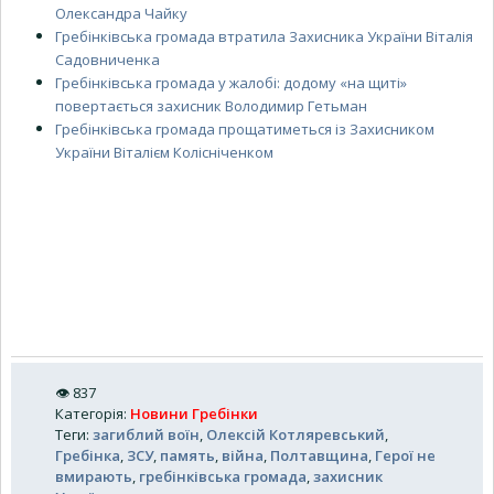
Олександра Чайку
Гребінківська громада втратила Захисника України Віталія
Садовниченка
Гребінківська громада у жалобі: додому «на щиті»
повертається захисник Володимир Гетьман
Гребінківська громада прощатиметься із Захисником
України Віталієм Колісніченком
👁
837
Категорія
:
Новини Гребінки
Теги
:
загиблий воїн
,
Олексій Котляревський
,
Гребінка
,
ЗСУ
,
память
,
війна
,
Полтавщина
,
Герої не
вмирають
,
гребінківська громада
,
захисник