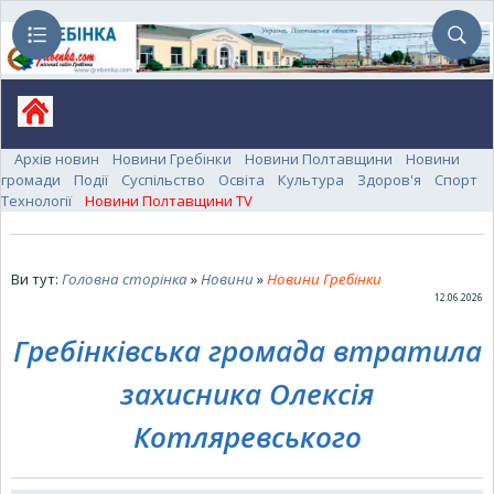
Архів новин
Новини Гребінки
Новини Полтавщини
Новини
громади
Події
Суспільство
Освіта
Культура
Здоров'я
Спорт
Технології
Новини Полтавщини TV
Ви тут:
Головна сторінка
»
Новини
»
Новини Гребінки
12.06.2026
Гребінківська громада втратила
захисника Олексія
Котляревського