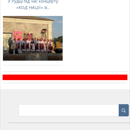
У Рудці під час концерту
«КОД НАЦІЇ» зі...