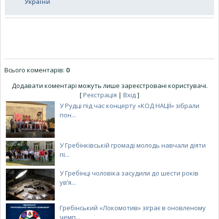
України
Всього коментарів
:
0
Додавати коментарі можуть лише зареєстровані користувачі.
[
Реєстрація
|
Вхід
]
У Рудці під час концерту «КОД НАЦІЇ» зібрали
пон...
У Гребінківській громаді молодь навчали діяти
пі...
У Гребінці чоловіка засудили до шести років
ув’я...
Гребінський «Локомотив» зіграє в оновленому
чемп...