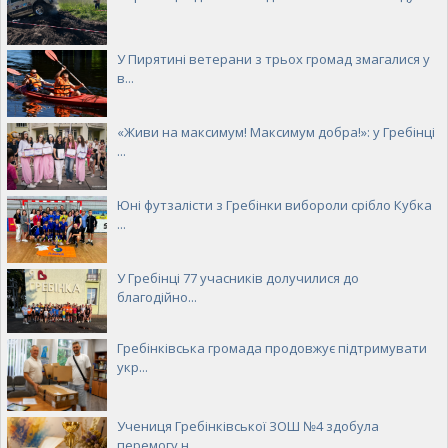
У Пирятині ветерани з трьох громад змагалися у
в...
«Живи на максимум! Максимум добра!»: у Гребінці
...
Юні футзалісти з Гребінки вибороли срібло Кубка
...
У Гребінці 77 учасників долучилися до
благодійно...
Гребінківська громада продовжує підтримувати
укр...
Учениця Гребінківської ЗОШ №4 здобула
перемогу н...