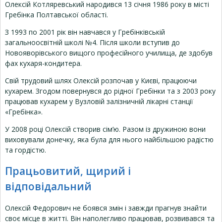
Олексій Котляревський народився 13 січня 1986 року в місті
Гребінка Полтавської області.
З 1993 по 2001 рік він навчався у Гребінківській
загальноосвітній школі №4. Після школи вступив до
Новояворівського вищого професійного училища, де здобув
фах кухаря-кондитера.
Свій трудовий шлях Олексій розпочав у Києві, працюючи
кухарем. Згодом повернувся до рідної Гребінки та з 2003 року
працював кухарем у Вузловій залізничній лікарні станції
«Гребінка».
У 2008 році Олексій створив сім’ю. Разом із дружиною вони
виховували донечку, яка була для нього найбільшою радістю
та гордістю.
Працьовитий, щирий і
відповідальний
Олексій Федорович не боявся змін і завжди прагнув знайти
своє місце в житті. Він наполегливо працював, розвивався та