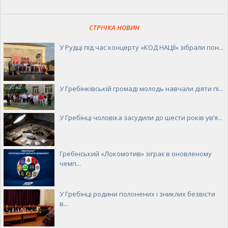
СТРІЧКА НОВИН
У Рудці під час концерту «КОД НАЦІЇ» зібрали пон...
У Гребінківській громаді молодь навчали діяти пі...
У Гребінці чоловіка засудили до шести років ув’я...
Гребінський «Локомотив» зіграє в оновленому
чемп...
У Гребінці родини полонених і зниклих безвісти
в...