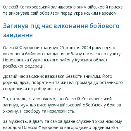
Олексій Котляревський залишався вірним військовій присязі
та виконував свій обов’язок перед Українським народом.
Загинув під час виконання бойового
завдання
Олексій Федорович загинув 25 жовтня 2024 року під час
виконання бойового завдання поблизу населеного пункту
Новоіванівка Суджанського району Курської області
російської федерації.
Довгий час захисник вважався безвісти зниклим. Його
родина, друзі, побратими та жителі громади до останнього
сподівалися на добру звістку.
Та, на жаль, стало відомо, що Олексій Котляревський
загинув, мужньо виконуючи військовий обов’язок у бою за
Україну, її свободу та незалежність.
За мужність, відвагу та самовіддане служіння Українському
народові Олексія Федоровича нагороджено орденом «За