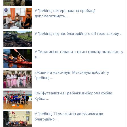
У Гребінці ветеранам на пробації
допомагатимуть ...
У Гребінці під час благодійного off-road заходу ...
У Пирятині ветерани з трьох громад змагалися у
в...
«Живи на максимум! Максимум добра!»: у
Гребінці ...
Юні футзалісти з Гребінки вибороли срібло
Кубка ...
У Гребінці 77 учасників долучилися до
благодійно...