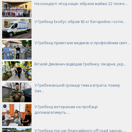
На концерті «Код нації» зібрали майже 22 тисячі ...
У Гребінці Екобус зібрав 82 кг батарейок і сотні...
У Гребінці привітали медиків із професійним свят...
Віталій Дяківнич відвідав Гребінку: лікарня, укр...
У Гребінківській громаді тяжка втрата: помер
Зах...
У Гребінці ветеранам на пробації
допомагатимуть ...
У Гребінці під час благодійного off-road заходу ...