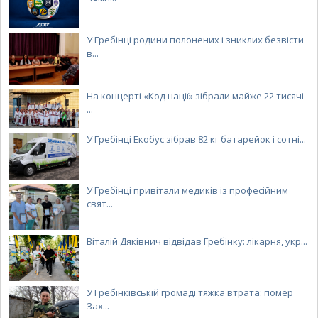
У Гребінці родини полонених і зниклих безвісти
в...
На концерті «Код нації» зібрали майже 22 тисячі
...
У Гребінці Екобус зібрав 82 кг батарейок і сотні...
У Гребінці привітали медиків із професійним
свят...
Віталій Дяківнич відвідав Гребінку: лікарня, укр...
У Гребінківській громаді тяжка втрата: помер
Зах...