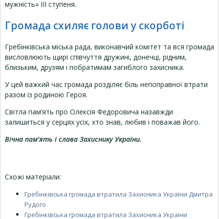
мужність» ІІІ ступеня.
Громада схиляє голови у скорботі
Гребінківська міська рада, виконавчий комітет та вся громада
висловлюють щирі співчуття дружині, донечці, рідним,
близьким, друзям і побратимам загиблого захисника.
У цей важкий час громада розділяє біль непоправної втрати
разом із родиною Героя.
Світла пам’ять про Олексія Федоровича назавжди
залишиться у серцях усіх, хто знав, любив і поважав його.
Вічна пам’ять і слава Захиснику України.
Схожі матеріали:
Гребінківська громада втратила Захисника України Дмитра
Рудого
Гребінківська громада втратила Захисника України