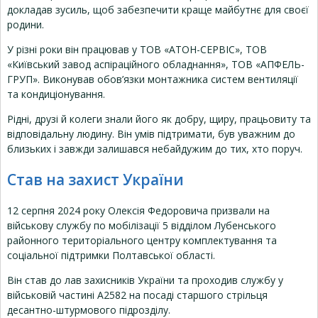
докладав зусиль, щоб забезпечити краще майбутнє для своєї
родини.
У різні роки він працював у ТОВ «АТОН-СЕРВІС», ТОВ
«Київський завод аспіраційного обладнання», ТОВ «АПФЕЛЬ-
ГРУП». Виконував обов’язки монтажника систем вентиляції
та кондиціонування.
Рідні, друзі й колеги знали його як добру, щиру, працьовиту та
відповідальну людину. Він умів підтримати, був уважним до
близьких і завжди залишався небайдужим до тих, хто поруч.
Став на захист України
12 серпня 2024 року Олексія Федоровича призвали на
військову службу по мобілізації 5 відділом Лубенського
районного територіального центру комплектування та
соціальної підтримки Полтавської області.
Він став до лав захисників України та проходив службу у
військовій частині А2582 на посаді старшого стрільця
десантно-штурмового підрозділу.