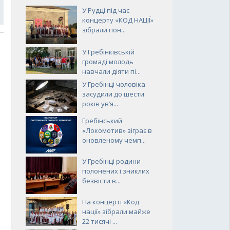
У Рудці під час
концерту «КОД НАЦІЇ»
зібрали пон...
У Гребінківській
громаді молодь
навчали діяти пі...
У Гребінці чоловіка
засудили до шести
років ув’я...
Гребінський
«Локомотив» зіграє в
оновленому чемп...
У Гребінці родини
полонених і зниклих
безвісти в...
На концерті «Код
нації» зібрали майже
22 тисячі ...