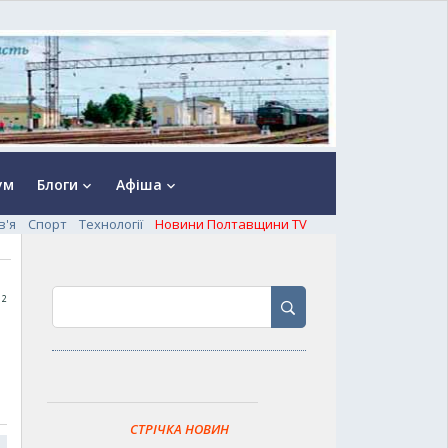
ум
Блоги
Афіша
keyboard_arrow_down
keyboard_arrow_down
в'я
Спорт
Технології
Новини Полтавщини TV
12
СТРІЧКА НОВИН