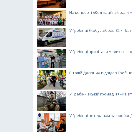
На концерті «Код нації» зібрали ма
У Гребінці Екобус зібрав 82 кг бата
У Гребінці привітали медиків із п
Віталій Дяківнич відвідав Гребінку
У Гребінківській громаді тяжка вт
У Гребінці ветеранам на пробації