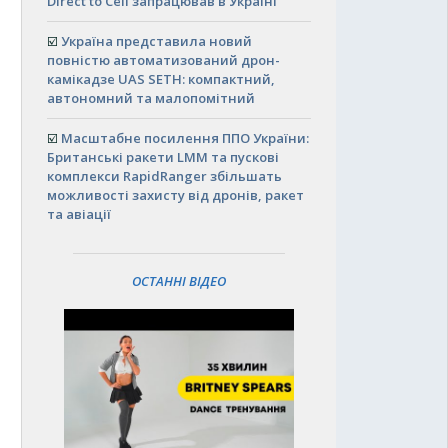
Direct to Cell запрацював в Україні
☑️
Україна представила новий
повністю автоматизований дрон-
камікадзе UAS SETH: компактний,
автономний та малопомітний
☑️
Масштабне посилення ППО України:
Британські ракети LMM та пускові
комплекси RapidRanger збільшать
можливості захисту від дронів, ракет
та авіації
ОСТАННІ ВІДЕО