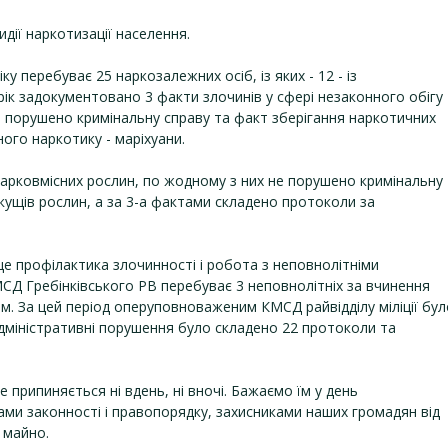
идії наркотизації населення.
ку перебуває 25 наркозалежних осіб, із яких - 12 - із
рік задокументовано 3 факти злочинів у сфері незаконного обігу
ми порушено кримінальну справу та факт зберігання наркотичних
ого наркотику - маріхуани.
нарковмісних рослин, по жодному з них не порушено кримінальну
х кущів рослин, а за 3-а фактами складено протоколи за
 це профілактика злочинності і робота з неповнолітніми
СД Гребінківського РВ перебуває 3 неповнолітніх за вчинення
ом. За цей період оперуповноваженим КМСД райвідділу міліції бул
 адміністративні порушення було складено 22 протоколи та
 припиняється ні вдень, ні вночі. Бажаємо їм у день
ми законності і правопорядку, захисниками наших громадян від
 майно.