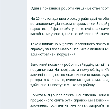
Один з показників роботи міліції - це стан прот
На 20 листопада цього року у райвідділі на облі
встановленим діагнозом «наркоманія». За цей 
наркотиків, 2 факти збуту наркотиків, за яки
засобів, вилучено 1,112 кг особливо небезпечн
Також виявлено 6 фактів незаконного посіву 
справу у зв'язку з малою і кількістю виявлени
адміністративні порушення.
Важливий показник роботи райвідділу міліції -
порушниками. На профілактичному обліку в КМ
злочинів та відносно яких винесено вирок суд
розкрито 6 злочинів, вчинених підлітками, за
здійснено 14 виступів у школах району.
Робота міліціонера важка і небезпечна. Вона не
професійного свята бути справжніми захисника
злочинних посягань на їхнє життя, здоров'я та