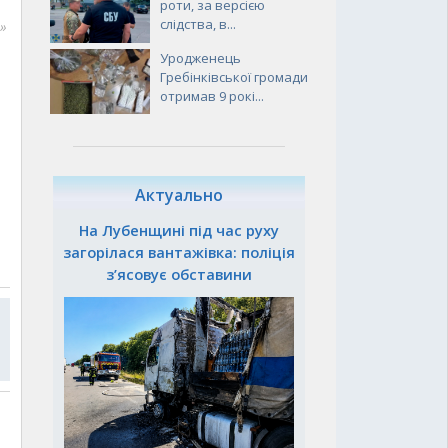
роти, за версією
слідства, в...
»
Уродженець
Гребінківської громади
отримав 9 рокі...
Актуально
На Лубенщині під час руху
загорілася вантажівка: поліція
з’ясовує обставини