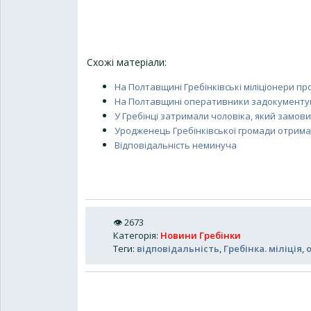
Схожі матеріали:
На Полтавщині Гребінківські міліціонери п
На Полтавщині оперативники задокументув
У Гребінці затримали чоловіка, який замо
Уродженець Гребінківської громади отримав
Відповідальність неминуча
👁
2673
Категорія
:
Новини Гребінки
Теги
:
відповідальність
,
Гребінка. міліція
,