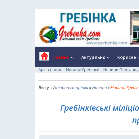
Новини
Актуально
Корисне
keyboard_arrow_down
keyboard_arrow_down
keyboard_a
Архів новин
Новини Гребінки
Новини Полтавщ
Ви тут:
Головна сторінка
»
Новини
»
Новини Гребін
Гребінківські міліц
п