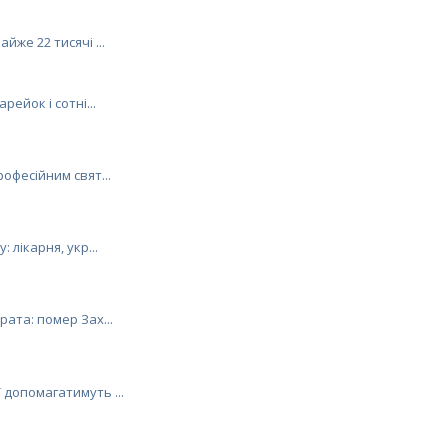
йже 22 тисячі ...
рейок і сотні...
рофесійним свят...
: лікарня, укр...
рата: помер Зах...
 допомагатимуть ...