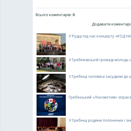
Всього коментарів
:
0
Додавати коментарі 
У Рудці під час концерту «КОД НАЦ
У Гребінківській громаді молодь н
У Гребінці чоловіка засудили до ш
Гребінський «Локомотив» зіграє 
У Гребінці родини полонених і зни