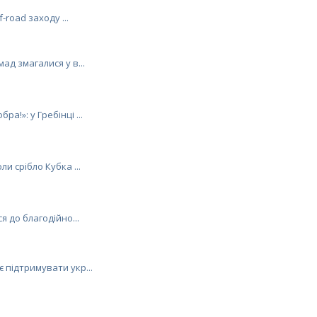
-road заходу ...
ад змагалися у в...
а!»: у Гребінці ...
и срібло Кубка ...
я до благодійно...
 підтримувати укр...