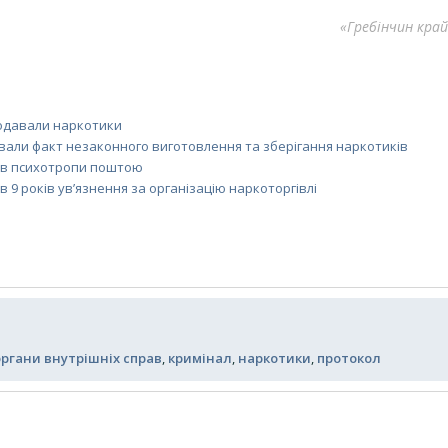
«Гребінчин край
родавали наркотики
али факт незаконного виготовлення та зберігання наркотиків
вив психотропи поштою
 9 років ув’язнення за організацію наркоторгівлі
органи внутрішніх справ
,
кримінал
,
наркотики
,
протокол