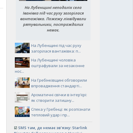
На Лубенщині неподалік села
Іванівка під час руху загорілася
вантажівка. Пожежу ліквідували
рятувальники, постраждалих
немає.
На Лубенщині під час руху
загорілася вантажівка: п...
На Лубенщині чоловіка
оштрафували за незаконне
нос...
На Гребінківщині обговорили
впровадження стандарті...
Ароматичні свічки в інтер’єрі:
як створити затишну...
Спека у Гребінці: як розпізнати
тепловий удар і пр...
☑️
SMS там, де немає зв’язку: Starlink