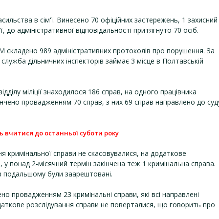
льства в сім'ї. Винесено 70 офіційних застережень, 1 захисний
, до адміністративної відповідальності притягнуто 70 осіб.
М складено 989 адміністративних протоколів про порушення. За
служба дільничних інспекторів займає 3 місце в Полтавській
ідділу міліції знаходилося 186 справ, на одного працівника
нчено провадженням 70 справ, з них 69 справ направлено до суд
ть вчитися до останньої суботи року
 кримінальної справи не скасовувалися, на додаткове
 у понад 2-місячний термін закінчена теж 1 кримінальна справа.
и в подальшому були заарештовані.
но провадженням 23 кримінальні справи, які всі направлені
аткове розслідування справи не поверталися, що говорить про