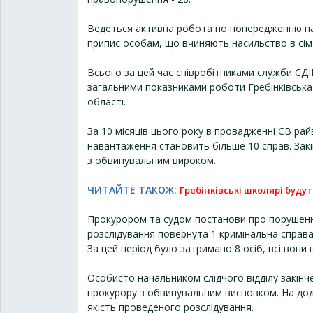
Ведеться активна робота по попередженню наси
припис особам, що вчиняють насильство в сім'ї
Всього за цей час співробітниками служби СДІ
загальними показниками роботи Гребінківська 
області.
За 10 місяців цього року в провадженні СВ райв
навантаження становить більше 10 справ. Закі
з обвинувальним вироком.
ЧИТАЙТЕ ТАКОЖ:
Гребінківські школярі буду
Прокурором та судом постанови про порушення
розслідування повернута 1 кримінальна справа,
За цей період було затримано 8 осіб, всі вон
Особисто начальником слідчого відділу закінче
прокурору з обвинувальним висновком. На дод
якість проведеного розслідування.