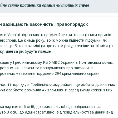
ійне свято працівники органів внутрішніх справ
ери захищають законність і правопорядок
ня в Україні відзначають професійне свято працівники органів
ніх справ. Це кінець року, то ж можна підвести підсумки, як
ала гребінківська міліція протягом року, точніше за 10 місяців
у, дані за рік будуть пізніше.
ісяців у Гребінківському РВ УМВС України в Полтавській області
ровано 2493 заяви та повідомлення про злочини. Із
рованих матеріалів порушено 294 кримінальних справи.
сті і порядку в Гребінківському районі - це робота дільничних
ектори особисто розкрили 47 злочинів. В середньому кожен з них
нагляд взято 6 осіб, до кримінальної відповідальності за
о 3 осіб, до адміністративної від повід альності за даний вид