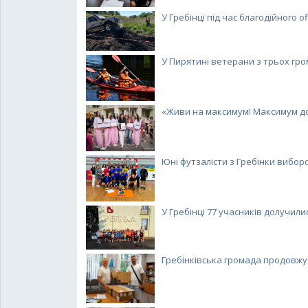
У Гребінці під час благодійного off
У Пирятині ветерани з трьох гром
«Живи на максимум! Максимум добр
Юні футзалісти з Гребінки виборол
У Гребінці 77 учасників долучилис
Гребінківська громада продовжує