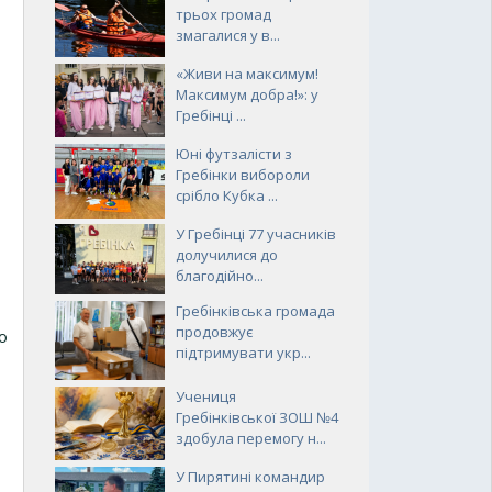
трьох громад
змагалися у в...
«Живи на максимум!
Максимум добра!»: у
Гребінці ...
Юні футзалісти з
Гребінки вибороли
срібло Кубка ...
У Гребінці 77 учасників
долучилися до
благодійно...
Гребінківська громада
продовжує
о
підтримувати укр...
Учениця
Гребінківської ЗОШ №4
здобула перемогу н...
У Пирятині командир