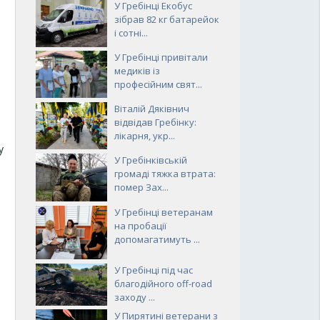
У Гребінці Екобус
зібрав 82 кг батарейок
і сотні...
У Гребінці привітали
медиків із
професійним свят...
Віталій Дяківнич
відвідав Гребінку:
лікарня, укр...
у
У Гребінківській
громаді тяжка втрата:
помер Зах...
У Гребінці ветеранам
на пробації
допомагатимуть ...
У Гребінці під час
благодійного off-road
заходу ...
У Пирятині ветерани з