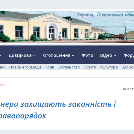
Довідкова
Оголошення
Фото
Відео
Фор
rrow_down
keyboard_arrow_down
keyboard_arrow_down
keyboard_arrow_down
ини
Новини громади
Події
Суспільство
Освіта
Культура
Здоро
ки
20.12.20
іонери захищають законність і
равопорядок