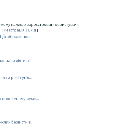
можуть лише зареєстровані користувачі.
[
Реєстрація
|
Вхід
]
ІЇ» зібрали пон...
авчали діяти пі...
ести років ув’я...
в оновленому чемп...
клих безвісти в...