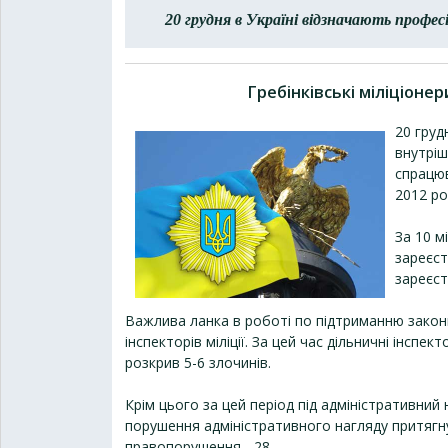
20 грудня в Україні відзначають профес
Гребінківські міліціон
20 груд
внутріш
спрацюв
2012 рок
За 10 м
зареєст
зареєст
Важлива ланка в роботі по підтриманню законно
інспекторів міліції. За цей час дільничні інсп
розкрив 5-6 злочинів.
Крім цього за цей період під адміністративний 
порушення адміністративного нагляду притягнут
правопорушення - 28.