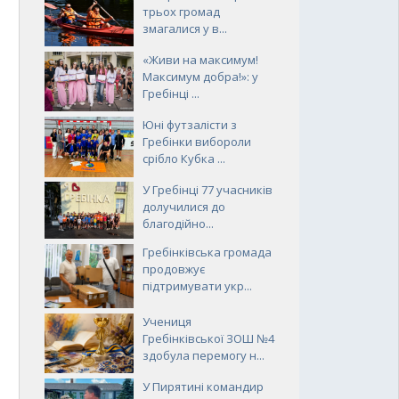
трьох громад
змагалися у в...
«Живи на максимум!
Максимум добра!»: у
Гребінці ...
Юні футзалісти з
Гребінки вибороли
срібло Кубка ...
У Гребінці 77 учасників
долучилися до
благодійно...
Гребінківська громада
продовжує
підтримувати укр...
Учениця
Гребінківської ЗОШ №4
здобула перемогу н...
У Пирятині командир