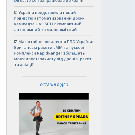
Direct to Cell запрацював в Україні
☑️
Україна представила новий
повністю автоматизований дрон-
камікадзе UAS SETH: компактний,
автономний та малопомітний
☑️
Масштабне посилення ППО України:
Британські ракети LMM та пускові
комплекси RapidRanger збільшать
можливості захисту від дронів, ракет
та авіації
ОСТАННІ ВІДЕО