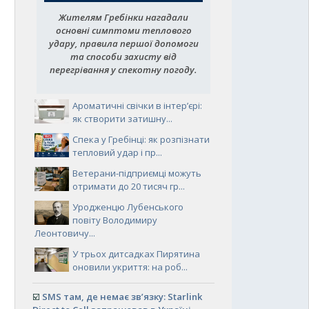
Жителям Гребінки нагадали
основні симптоми теплового
удару, правила першої допомоги
та способи захисту від
перегрівання у спекотну погоду.
Ароматичні свічки в інтер’єрі:
як створити затишну...
Спека у Гребінці: як розпізнати
тепловий удар і пр...
Ветерани-підприємці можуть
отримати до 20 тисяч гр...
Уродженцю Лубенського
повіту Володимиру
Леонтовичу...
У трьох дитсадках Пирятина
оновили укриття: на роб...
☑️
SMS там, де немає зв’язку: Starlink