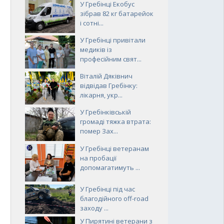
У Гребінці Екобус
зібрав 82 кг батарейок
і сотні...
У Гребінці привітали
медиків із
професійним свят...
Віталій Дяківнич
відвідав Гребінку:
лікарня, укр...
У Гребінківській
громаді тяжка втрата:
помер Зах...
У Гребінці ветеранам
на пробації
допомагатимуть ...
У Гребінці під час
благодійного off-road
заходу ...
У Пирятині ветерани з