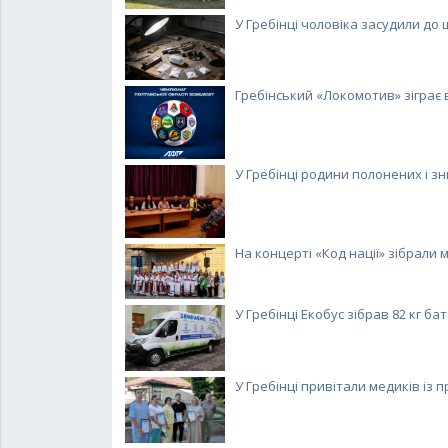
У Гребінці чоловіка засудили до ш
Гребінський «Локомотив» зіграє 
У Гребінці родини полонених і зни
На концерті «Код нації» зібрали ма
У Гребінці Екобус зібрав 82 кг бата
У Гребінці привітали медиків із п