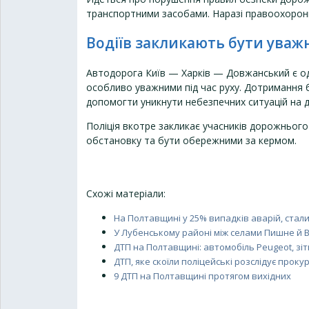
транспортними засобами. Наразі правоохоронці
Водіїв закликають бути ува
Автодорога Київ — Харків — Довжанський є од
особливо уважними під час руху. Дотримання 
допомогти уникнути небезпечних ситуацій на д
Поліція вкотре закликає учасників дорожнього
обстановку та бути обережними за кермом.
Схожі матеріали:
На Полтавщині у 25% випадків аварій, ста
У Лубенському районі між селами Пишне й 
ДТП на Полтавщині: автомобіль Peugeot, зі
ДТП, яке скоїли поліцейські розслідує про
9 ДТП на Полтавщині протягом вихідних