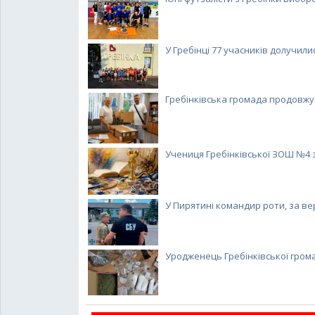
У Гребінці 77 учасників долучилис
Гребінківська громада продовжує
Учениця Гребінківської ЗОШ №4 з
У Пирятині командир роти, за верс
Уродженець Гребінківської громад