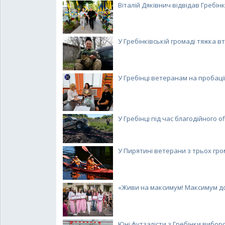
Віталій Дяківнич відвідав Гребінку
У Гребінківській громаді тяжка вт
У Гребінці ветеранам на пробації
У Гребінці під час благодійного off
У Пирятині ветерани з трьох гром
«Живи на максимум! Максимум добр
Юні футзалісти з Гребінки виборол