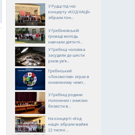
У Рудці під час
концерту «КОД НАЦІЇ»
зібрали пон...
У Гребінківській
громаді молодь
навчали діяти пі...
У Гребінці чоловіка
засудили до шести
років ув’я...
Гребінський
«Локомотив» зіграє в
оновленому чемп...
У Гребінці родини
полонених і зниклих
безвісти в...
На концерті «Код
нації» зібрали майже
22 тисячі ...