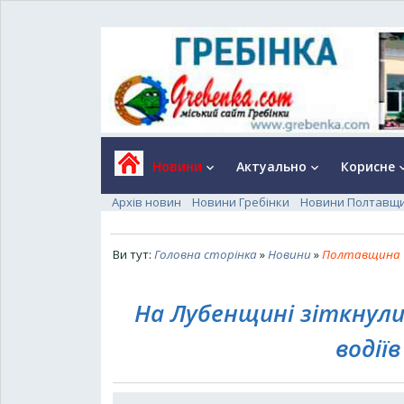
Новини
Актуально
Корисне
keyboard_arrow_down
keyboard_arrow_down
keyboard_a
Архів новин
Новини Гребінки
Новини Полтавщ
Ви тут:
Головна сторінка
»
Новини
»
Полтавщина
На Лубенщині зіткнулис
водії