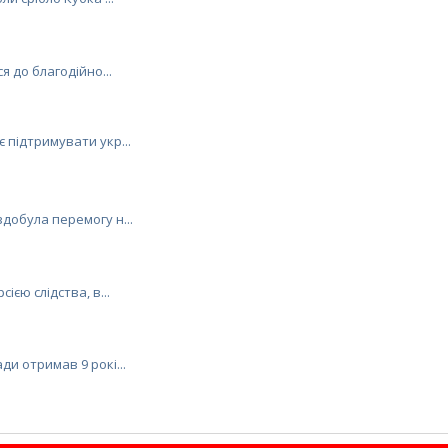
я до благодійно...
 підтримувати укр...
добула перемогу н...
ією слідства, в...
и отримав 9 рокі...