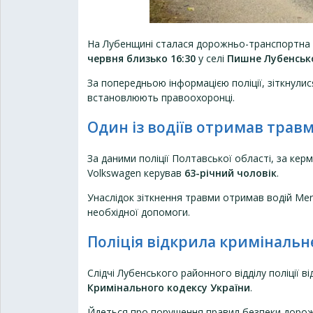
На Лубенщині сталася дорожньо-транспортна п
червня близько 16:30
у селі
Пишне Лубенськ
За попередньою інформацією поліції, зіткнули
встановлюють правоохоронці.
Один із водіїв отримав трав
За даними поліції Полтавської області, за ке
Volkswagen керував
63-річний чоловік
.
Унаслідок зіткнення травми отримав водій Merc
необхідної допомоги.
Поліція відкрила криміналь
Слідчі Лубенського районного відділу поліції 
Кримінального кодексу України
.
Йдеться про порушення правил безпеки дорожн