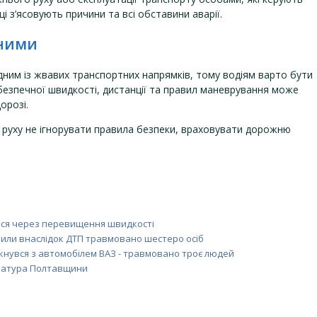
 з’ясовують причини та всі обставини аварії.
жними
ним із жвавих транспортних напрямків, тому водіям варто бути
безпечної швидкості, дистанції та правил маневрування може
орозі.
 руху не ігнорувати правила безпеки, враховувати дорожню
лися через перевищення швидкості
Вили внаслідок ДТП травмовано шестеро осіб
ткнувся з автомобілем ВАЗ - травмовано троє людей
куратура Полтавщини