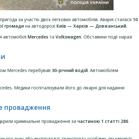
ригода за участю двох легкових автомобілів. Аварія сталася
10
ої громади
на автодорозі
Київ — Харків — Довжанський
.
ся автомобілі
Mercedes
та
Volkswagen
. Обставини події наразі
ми
рмом Mercedes перебував
30-річний водій
. Автомобілем
edes. Медики госпіталізували його до лікарні для надання
не провадження
відкрили кримінальне провадження за
частиною 1 статті 286
ього руху або експлуатації транспорту особами, які керують