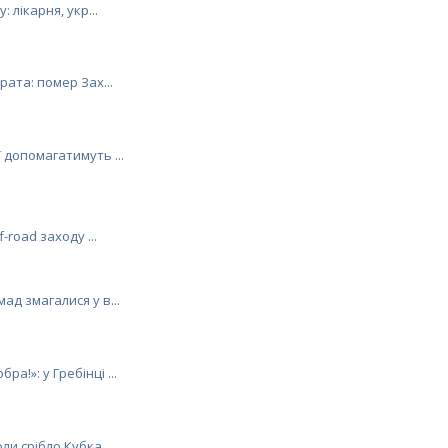
: лікарня, укр...
рата: помер Зах...
 допомагатимуть ...
-road заходу ...
ад змагалися у в...
а!»: у Гребінці ...
и срібло Кубка ...