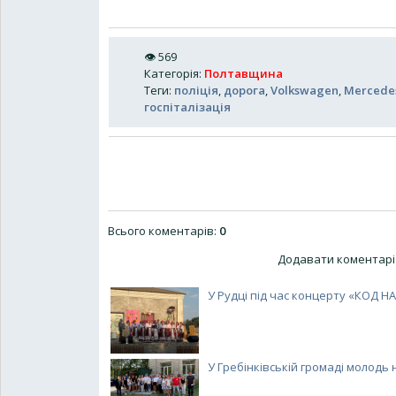
👁
569
Категорія
:
Полтавщина
Теги
:
поліція
,
дорога
,
Volkswagen
,
Mercede
госпіталізація
Всього коментарів
:
0
Додавати коментарі 
У Рудці під час концерту «КОД НАЦ
У Гребінківській громаді молодь н