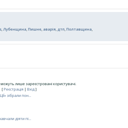
s
,
Лубенщина
,
Пишне
,
аварія
,
дтп
,
Полтавщина
,
можуть лише зареєстровані користувачі.
[
Реєстрація
|
Вхід
]
ІЇ» зібрали пон...
авчали діяти пі...