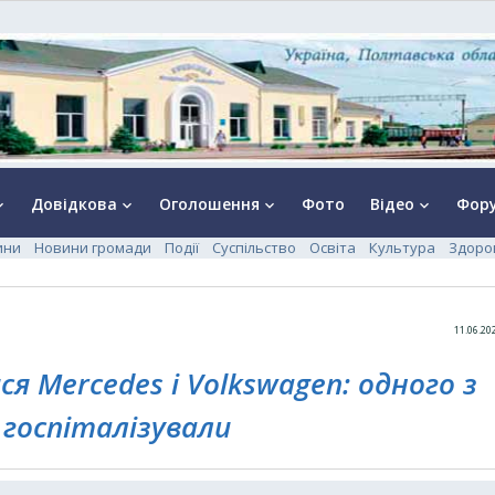
Довідкова
Оголошення
Фото
Відео
Фор
rrow_down
keyboard_arrow_down
keyboard_arrow_down
keyboard_arrow_down
ини
Новини громади
Події
Суспільство
Освіта
Культура
Здоро
11.06.20
я Mercedes і Volkswagen: одного з
в госпіталізували