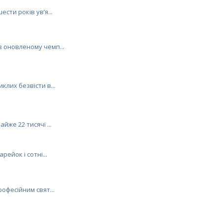
ести років ув’я...
в оновленому чемп...
клих безвісти в...
йже 22 тисячі ...
рейок і сотні...
рофесійним свят...