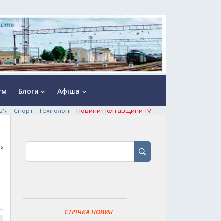
ум
Блоги
Афіша
keyboard_arrow_down
keyboard_arrow_down
в'я
Спорт
Технології
Новини Полтавщини TV
26
СТРІЧКА НОВИН