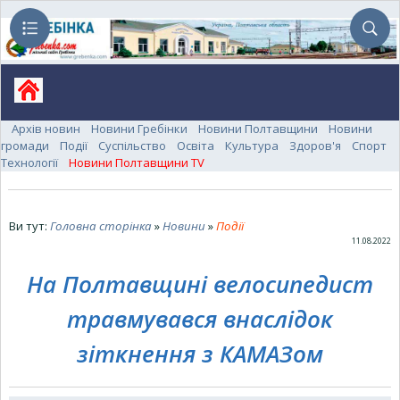
Архів новин
Новини Гребінки
Новини Полтавщини
Новини
громади
Події
Суспільство
Освіта
Культура
Здоров'я
Спорт
Технології
Новини Полтавщини TV
Ви тут:
Головна сторінка
»
Новини
»
Події
11.08.2022
На Полтавщині велосипедист
травмувався внаслідок
зіткнення з КАМАЗом