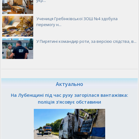
укр...
Учениця Гребінківської ЗОШ №4 здобула
перемогу н...
У Пирятині командир роти, за версією слідства, в...
Актуально
На Лубенщині під час руху загорілася вантажівка:
поліція з’ясовує обставини