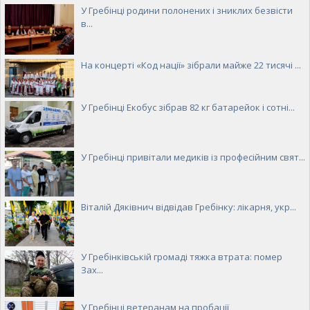
У Гребінці родини полонених і зниклих безвісти
в...
На концерті «Код нації» зібрали майже 22 тисячі ...
У Гребінці Екобус зібрав 82 кг батарейок і сотні...
У Гребінці привітали медиків із професійним свят...
Віталій Дяківнич відвідав Гребінку: лікарня, укр...
У Гребінківській громаді тяжка втрата: помер
Зах...
У Гребінці ветеранам на пробації