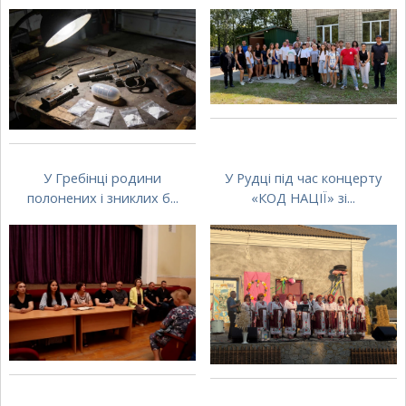
У Гребінці родини
У Рудці під час концерту
полонених і зниклих б...
«КОД НАЦІЇ» зі...