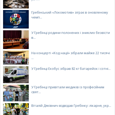
Гребінський «Локомотив» зіграє в оновленому
чемп...
У Гребінці родини полонених і зниклих безвісти
в...
На концерті «Код нації» зібрали майже 22 тисячі
...
У Гребінці Екобус зібрав 82 кг батарейок і сотні...
У Гребінці привітали медиків із професійним
свят...
Віталій Дяківнич відвідав Гребінку: лікарня, укр...