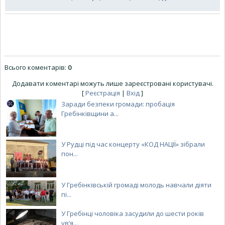
Всього коментарів
:
0
Додавати коментарі можуть лише зареєстровані користувачі.
[
Реєстрація
|
Вхід
]
Заради безпеки громади: пробація
Гребінківщини а...
У Рудці під час концерту «КОД НАЦІЇ» зібрали
пон...
У Гребінківській громаді молодь навчали діяти
пі...
У Гребінці чоловіка засудили до шести років
ув’я...