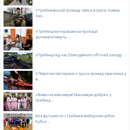
У Гребінківській громаді тяжка втрата: помер
Зах...
У Гребінці ветеранам на пробації
допомагатимуть ...
У Гребінці під час благодійного off-road заходу ...
У Пирятині ветерани з трьох громад змагалися у
в...
«Живи на максимум! Максимум добра!»: у
Гребінці ...
Юні футзалісти з Гребінки вибороли срібло
Кубка ...