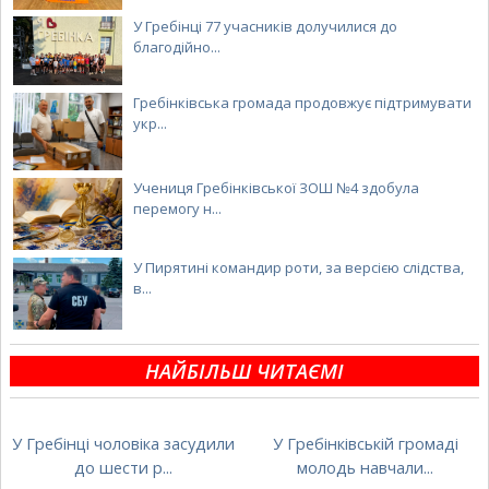
У Гребінці 77 учасників долучилися до
благодійно...
Гребінківська громада продовжує підтримувати
укр...
Учениця Гребінківської ЗОШ №4 здобула
перемогу н...
У Пирятині командир роти, за версією слідства,
в...
НАЙБІЛЬШ ЧИТАЄМІ
У Гребінці чоловіка засудили
У Гребінківській громаді
до шести р...
молодь навчали...