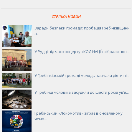
СТРІЧКА НОВИН
Заради безпеки громади: пробація Гребінківщини
а...
У Рудці під час концерту «КОД НАЦІЇ» зібрали пон...
У Гребінківській громаді молодь навчали діяти пі...
У Гребінці чоловіка засудили до шести років ув’я...
Гребінський «Локомотив» зіграє в оновленому
чемп...