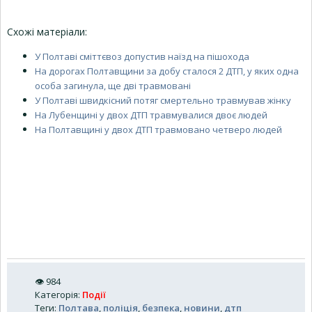
Схожі матеріали:
У Полтаві сміттєвоз допустив наїзд на пішохода
На дорогах Полтавщини за добу сталося 2 ДТП, у яких одна
особа загинула, ще дві травмовані
У Полтаві швидкісний потяг смертельно травмував жінку
На Лубенщині у двох ДТП травмувалися двоє людей
На Полтавщині у двох ДТП травмовано четверо людей
👁
984
Категорія
:
Події
Теги
:
Полтава
,
поліція
,
безпека
,
новини
,
дтп