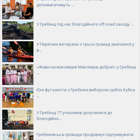
допомагатимуть ...
У Гребінці під час благодійного off-road заходу ...
У Пирятині ветерани з трьох громад змагалися у
в...
«Живи на максимум! Максимум добра!»: у Гребінці
...
Юні футзалісти з Гребінки вибороли срібло Кубка
...
У Гребінці 77 учасників долучилися до
благодійно...
Гребінківська громада продовжує підтримувати