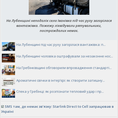
На Лубенщині неподалік села Іванівка під час руху загорілася
вантажівка. Пожежу ліквідували рятувальники,
постраждалих немає.
На Лубенщині під час руху загорілася вантажівка: п...
На Лубенщині чоловіка оштрафували за незаконне нос...
На Гребінківщині обговорили впровадження стандарті...
Ароматичні свічки в інтер’єрі: як створити затишну...
Спека у Гребінці: як розпізнати тепловий удар і пр...
☑️
SMS там, де немає зв’язку: Starlink Direct to Cell запрацював в
Україні