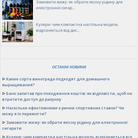
Замовити жижу: як обрати якісну рідину для
електронної сигар...
Кулери: чим компактна настільна модель
відрізняється від дис...
ОСТАННІ НОВИНИ
ᐉ
Какие сорта винограда подходят для домашнего
выращивания?
ᐉ
Банк запитав про походження коштів: як відповісти, щоб не
втратити доступ до рахунку
ᐉ
Наскільки ефективними є ринки спортивних ставок? Чи
можу я їх перемогти?
ᐉ
Замовити жижу: як обрати якісну рідину для електронної
сигарети
ᐉ
Кулери: чим компактна настільна модель відрізняється від