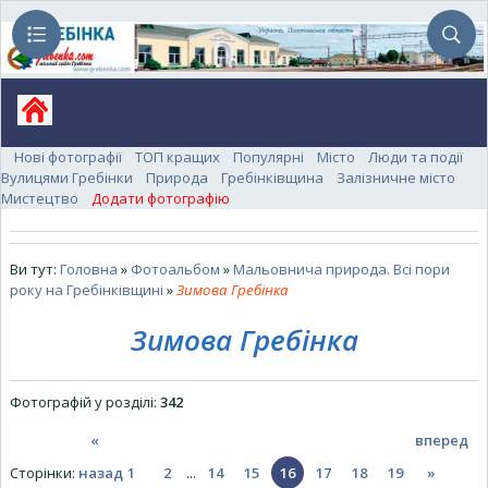
Нові фотографії
ТОП кращих
Популярні
Місто
Люди та події
Вулицями Гребінки
Природа
Гребінківщина
Залізничне місто
Мистецтво
Додати фотографію
Ви тут:
Головна
»
Фотоальбом
»
Мальовнича природа. Всі пори
року на Гребінківщині
»
Зимова Гребінка
Зимова Гребінка
Фотографій у розділі
:
342
«
вперед
Сторінки
:
назад
1
2
...
14
15
16
17
18
19
»