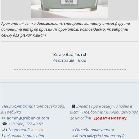
Ароматичні свічки допомагають створити затишну атмосферу та
доповнити інтер’єр приємним ароматом. Розповідаємо, як вибрати
свічку для різних кімнат
Вітаю Вас
,
Гість
!
Реєстрація
|
Вхід
Наші контакти
: Полтавська обл.
💾
Знаєте про новину чи подію в
м. Гребінка
місті? Повідомте і ми напишемо про
✉
admin@grebenka.com
це на сайті
Додати новину
☎
+38 (066) 372-49-57
✍
Зворотний
зв'язок
»
Онлайн-опитування
!
Інформація
про сайт
»
Книга відгуків і пропозицій