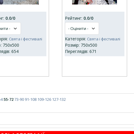
нг:
0.0
/
0
Рейтинг:
0.0
/
0
орія:
Категорія:
Свята і фестивалі
Свята і фестивалі
: 750x500
Розмір: 750x500
ядів: 654
Переглядів: 671
54
55-72
73-90
91-108
109-126
127-132