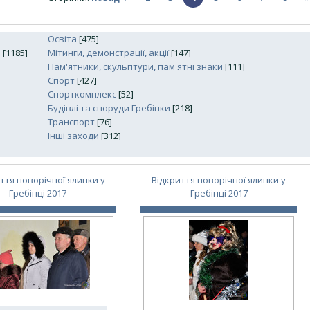
Освіта
[475]
и
[1185]
Мітинги, демонстрації, акції
[147]
Пам'ятники, скульптури, пам'ятні знаки
[111]
Спорт
[427]
Спорткомплекс
[52]
Будівлі та споруди Гребінки
[218]
Транспорт
[76]
Інші заходи
[312]
ття новорічної ялинки у
Відкриття новорічної ялинки у
Гребінці 2017
Гребінці 2017