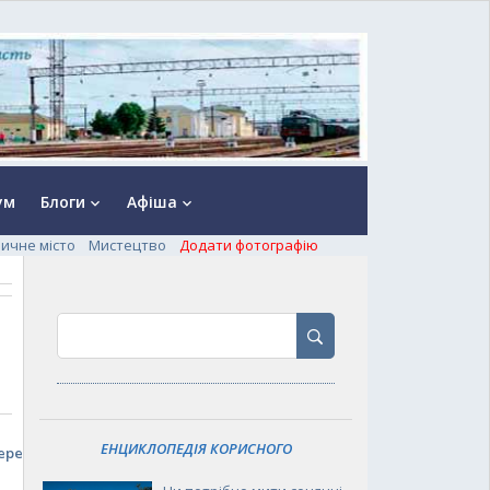
ум
Блоги
Афіша
keyboard_arrow_down
keyboard_arrow_down
ничне місто
Мистецтво
Додати фотографію
ЕНЦИКЛОПЕДІЯ КОРИСНОГО
еред