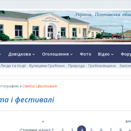
Довідкова
Оголошення
Фото
Відео
Фор
rrow_down
keyboard_arrow_down
keyboard_arrow_down
keyboard_arrow_down
Люди та події
Вулицями Гребінки
Природа
Гребінківщина
Заліз
отографіях
»
Свята і фестивалі
та і фестивалі
«
вп
Сторінки
:
назад
1
2
3
4
5
6
7
8
»