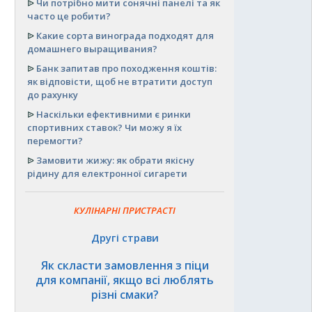
ᐉ
Чи потрібно мити сонячні панелі та як
часто це робити?
ᐉ
Какие сорта винограда подходят для
домашнего выращивания?
ᐉ
Банк запитав про походження коштів:
як відповісти, щоб не втратити доступ
до рахунку
ᐉ
Наскільки ефективними є ринки
спортивних ставок? Чи можу я їх
перемогти?
ᐉ
Замовити жижу: як обрати якісну
рідину для електронної сигарети
КУЛІНАРНІ ПРИСТРАСТІ
Другі страви
Як скласти замовлення з піци
для компанії, якщо всі люблять
різні смаки?