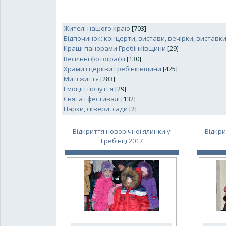
Жителі нашого краю
[703]
Відпочинок: концерти, вистави, вечірки, виставк
Кращі панорами Гребінківщини
[29]
Весільні фотографії
[130]
Храми і церкви Гребінківщини
[425]
Миті життя
[283]
Емоції і почуття
[29]
Свята і фестивалі
[132]
Парки, сквери, сади
[2]
Відкриття новорічної ялинки у
Відкри
Гребінці 2017