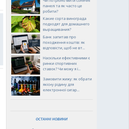
Чи потрібно мити сонячні
панелі та як часто це
робити?
Какие сорта винограда
подходят для домашнего
выращивания?
Банк запитав про
походження коштів: як
відповісти, щоб не вт...
Наскільки ефективними є
ринки спортивних
ставок? Чи можу я ї...
Замовити жижу: як обрати
якісну рідину для
електронної сигар...
ОСТАННІ НОВИНИ