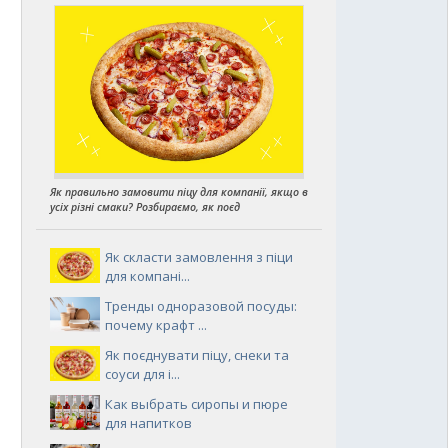
Як правильно замовити піцу для компанії, якщо в
усіх різні смаки? Розбираємо, як поєд
Як скласти замовлення з піци
для компані...
Тренды одноразовой посуды:
почему крафт ...
Як поєднувати піцу, снеки та
соуси для і...
Как выбрать сиропы и пюре
для напитков