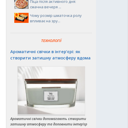
Піца після активного дня:
смачна вечеря ...
Чому розмір шматочка ролу
впливає на зру...
ТЕХНОЛОГІЇ
Ароматичні свічки в інтер’єрі: як
створити затишну атмосферу вдома
Ароматичні свічки допомагають створити
затишну атмосферу та доповнити інтер’єр