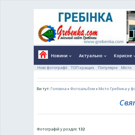
Новини
Актуально
Корисне
keyboard_arrow_down
keyboard_arrow_down
keyboard_a
Нові фотографії
ТОП кращих
Популярні
Місто
Ви тут:
Головна
»
Фотоальбом
»
Місто Гребінка у ф
Свя
Фотографій у розділі
:
132