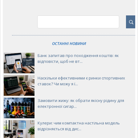
ОСТАННІ НОВИНИ
Банк запитав про походження коштів: як
відповісти, щоб не вт...
Наскільки ефективними є ринки спортивних
ставок? Чи можу я ї...
Замовити жижу: як обрати якісну рідину для
електронної сигар...
Кулери: чим компактна настільна модель
відрізняється від дис...