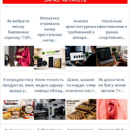
Moneyveo
Як вибрати
Анализ
Наскільки
отримала
якісну
архитектурных
ефективними є
низку
бавовняну
требований к
ринки
престижних
сорочку: ТОП...
аппара...
спортивних...
нагор...
5 інгредієнтів у
Коли точність
Шахи, шашки
Як дізнатися,
продуктах, яких
видно одразу:
та нарди: чому
чи був у жінки
краще у...
навіщо облад...
класичні наст...
оргазм: 7 г...
Габаритные
Как пережить
Що таке КБД і