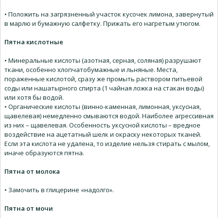
• Положить на загрязненный участок кусочек лимона, завернутый
в марлю и бумажную салфетку. Прижать его нагретым утюгом.
Пятна кислотные
• Минеральные кислоты (азотная, серная, соляная) разрушают
ткани, особенно хлопчатобумажные и льняные. Места,
пораженные кислотой, сразу же промыть раствором питьевой
соды или нашатырного спирта (1 чайная ложка на стакан воды)
или хотя бы водой.
• Органические кислоты (винно-каменная, лимонная, уксусная,
щавелевая) немедленно смываются водой. Наиболее агрессивная
из них – щавелевая. Особенность уксусной кислоты – вредное
воздействие на ацетатный шелк и окраску некоторых тканей.
Если эта кислота не удалена, то изделие нельзя стирать с мылом,
иначе образуются пятна.
Пятна от молока
• Замочить в глицерине «надолго».
Пятна от мочи