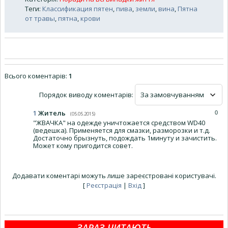
Теги
:
Классификация пятен
,
пива
,
земли
,
вина
,
Пятна
от травы
,
пятна
,
крови
Всього коментарів
:
1
Порядок виводу коментарів:
1
Житель
0
(05.05.2015)
"ЖВАЧКА" на одежде уничтожается средством WD40
(ведешка). Применяется для смазки, разморозки и т.д.
Достаточно брызнуть, подождать 1минуту и зачистить.
Может кому пригодится совет.
Додавати коментарі можуть лише зареєстровані користувачі.
[
Реєстрація
|
Вхід
]
ЗАРАЗ ЧИТАЮТЬ