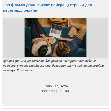
Топ фільмів українською: найкращі стрічки для
перегляду онлайн
Добірка фільмів українською для різного настрою: голлівудські
прем’єри, сучасне українське кіно, документальні стрічки та сімейна
анімація. Розповідає
Вітаю Вас
,
Гість
!
Реєстрація
|
Вхід