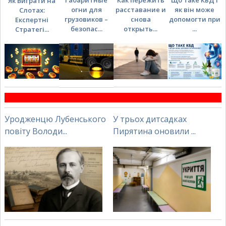
Як Виграти на
огни для
расставание и
як він може
Слотах:
грузовиков –
снова
допомогти при
Експертні
безопас...
открыть...
...
Стратегі...
Уродженцю Лубенського
У трьох дитсадках
повіту Володи...
Пирятина оновили ...