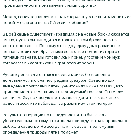
промышленности, призванные с ними бороться.
Можно, конечно, наплевать на испорченную вещь и заменить ее
новой. А если она новая? А если - любимая?
В моей семье существует «традиция»: на новые брюки сажается
пятно, с успехом выводится и только потом брюки носятся
достаточно долго. Поэтому я всегда держу дома различные
пятновыводители. Друзья мои до сих пор помнят историю с
пятнами граната. Мы готовились к приему гостей и мой муж
согласился выдавить сок из гранатовых зерен.
Рубашку он снял и остался в белой майке. Совершенно
естественно, что она пострадала сразу же. Средство для
выведения фруктовых пятен, уничтожило их «на глазах», что
привело моего помощника в неописуемый восторг. Он тут же
сменил майку на чистую и отправился давить сок дальше к
радости всех, кто наблюдал за развитием этой истории.
Результат операции по выведению пятна был столь
убедительным, потому что я знала природу пятна и правильно
выбрала средство. Не всегда нам так везет, поэтому для
определения природы пятна поможет