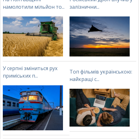
намолотили мільйон то...
залізнични...
У серпні зміниться рух
Топ фільмів українською:
приміських п...
найкращі с...