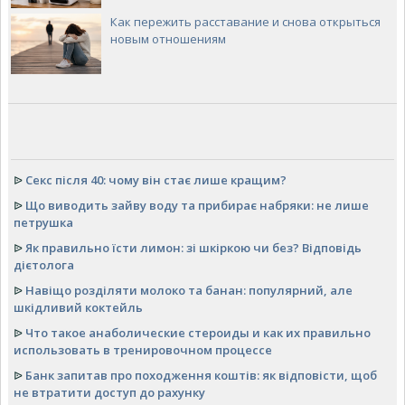
Как пережить расставание и снова открыться
новым отношениям
ᐉ
Секс після 40: чому він стає лише кращим?
ᐉ
Що виводить зайву воду та прибирає набряки: не лише
петрушка
ᐉ
Як правильно їсти лимон: зі шкіркою чи без? Відповідь
дієтолога
ᐉ
Навіщо розділяти молоко та банан: популярний, але
шкідливий коктейль
ᐉ
Что такое анаболические стероиды и как их правильно
использовать в тренировочном процессе
ᐉ
Банк запитав про походження коштів: як відповісти, щоб
не втратити доступ до рахунку