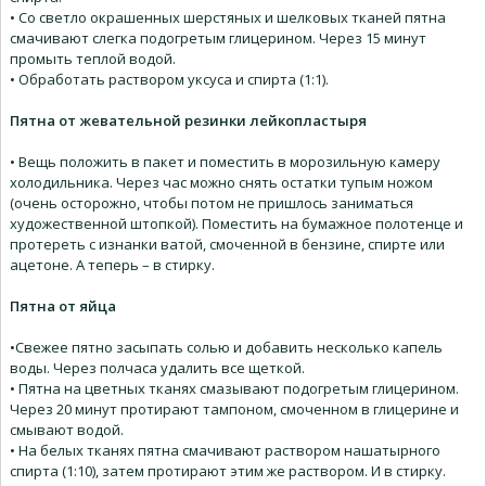
• Со светло окрашенных шерстяных и шелковых тканей пятна
смачивают слегка подогретым глицерином. Через 15 минут
промыть теплой водой.
• Обработать раствором уксуса и спирта (1:1).
Пятна от жевательной резинки лейкопластыря
• Вещь положить в пакет и поместить в морозильную камеру
холодильника. Через час можно снять остатки тупым ножом
(очень осторожно, чтобы потом не пришлось заниматься
художественной штопкой). Поместить на бумажное полотенце и
протереть с изнанки ватой, смоченной в бензине, спирте или
ацетоне. А теперь – в стирку.
Пятна от яйца
•Свежее пятно засыпать солью и добавить несколько капель
воды. Через полчаса удалить все щеткой.
• Пятна на цветных тканях смазывают подогретым глицерином.
Через 20 минут протирают тампоном, смоченном в глицерине и
смывают водой.
• На белых тканях пятна смачивают раствором нашатырного
спирта (1:10), затем протирают этим же раствором. И в стирку.