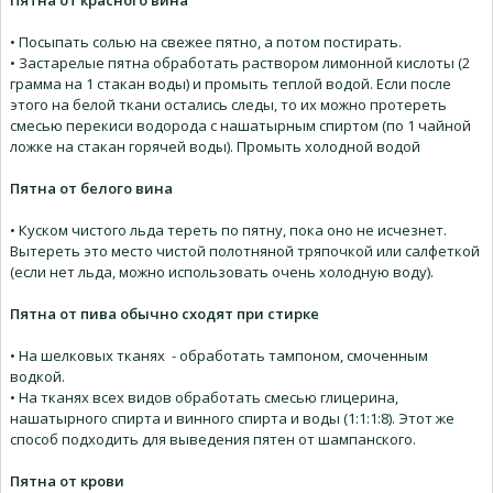
Пятна от красного вина
• Посыпать солью на свежее пятно, а потом постирать.
• Застарелые пятна обработать раствором лимонной кислоты (2
грамма на 1 стакан воды) и промыть теплой водой. Если после
этого на белой ткани остались следы, то их можно протереть
смесью перекиси водорода с нашатырным спиртом (по 1 чайной
ложке на стакан горячей воды). Промыть холодной водой
Пятна от белого вина
• Куском чистого льда тереть по пятну, пока оно не исчезнет.
Вытереть это место чистой полотняной тряпочкой или салфеткой
(если нет льда, можно использовать очень холодную воду).
Пятна от пива обычно сходят при стирке
• На шелковых тканях - обработать тампоном, смоченным
водкой.
• На тканях всех видов обработать смесью глицерина,
нашатырного спирта и винного спирта и воды (1:1:1:8). Этот же
способ подходить для выведения пятен от шампанского.
Пятна от крови