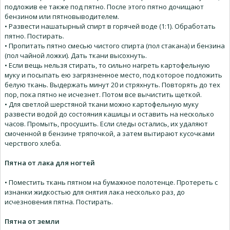
подложив ее также под пятно. После этого пятно дочищают
бензином или пятновыводителем.
• Развести нашатырный спирт в горячей воде (1:1). Обработать
пятно. Постирать.
• Пропитать пятно смесью чистого спирта (пол стакана) и бензина
(пол чайной ложки). Дать ткани высохнуть.
• Если вещь нельзя стирать, то сильно нагреть картофельную
муку и посыпать ею загрязненное место, под которое подложить
белую ткань. Выдержать минут 20 и стряхнуть. Повторять до тех
пор, пока пятно не исчезнет. Потом все вычистить щеткой.
• Для светлой шерстяной ткани можно картофельную муку
развести водой до состояния кашицы и оставить на несколько
часов. Промыть, просушить. Если следы остались, их удаляют
смоченной в бензине тряпочкой, а затем вытирают кусочками
черствого хлеба.
Пятна от лака для ногтей
• Поместить ткань пятном на бумажное полотенце. Протереть с
изнанки жидкостью для снятия лака несколько раз, до
исчезновения пятна. Постирать.
Пятна от земли