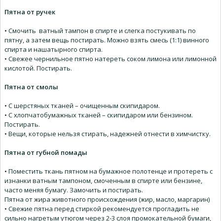
Пятна от ручек
• Смочить ватный тампон в спирте и слегка постукивать по
пятну, а затем вещь постирать. Можно взять смесь (1:1) винного
спирта и нашатырного спирта.
• Свежее чернильное пятно натереть соком лимона или лимонной
кислотой. Постирать.
Пятна от смолы
• С шерстяных тканей – очищенным скипидаром.
• С хлопчатобумажных тканей – скипидаром или бензином.
Постирать.
• Вещи, которые нельзя стирать, надежней отнести в химчистку.
Пятна от губной помады
• Поместить ткань пятном на бумажное полотенце и протереть с
изнанки ватным тампоном, смоченным в спирте или бензине,
часто меняя бумагу. Замочить и постирать.
Пятна от жира животного происхождения (жир, масло, маргарин)
• Свежие пятна перед стиркой рекомендуется прогладить не
сильно нагретым утюгом через 2-3 слоя промокательной бумаги,