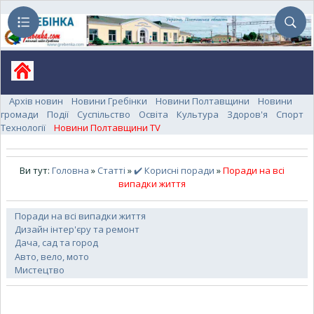
Архів новин
Новини Гребінки
Новини Полтавщини
Новини
громади
Події
Суспільство
Освіта
Культура
Здоров'я
Спорт
Технології
Новини Полтавщини TV
Ви тут:
Головна
»
Статті
»
✔️ Корисні поради
»
Поради на всі
випадки життя
Поради на всі випадки життя
Дизайн інтер'єру та ремонт
Дача, сад та город
Авто, вело, мото
Мистецтво