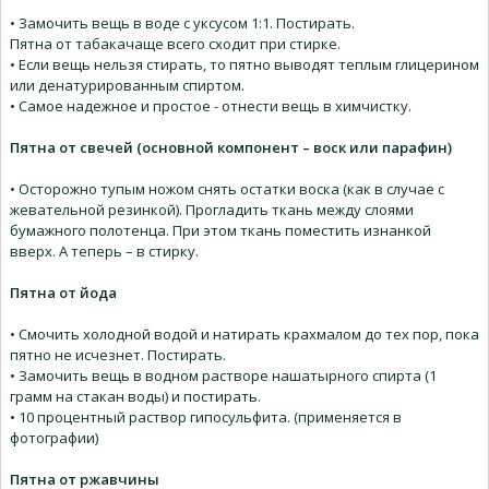
• Замочить вещь в воде с уксусом 1:1. Постирать.
Пятна от табакачаще всего сходит при стирке.
• Если вещь нельзя стирать, то пятно выводят теплым глицерином
или денатурированным спиртом.
• Самое надежное и простое - отнести вещь в химчистку.
Пятна от свечей (основной компонент – воск или парафин)
• Осторожно тупым ножом снять остатки воска (как в случае с
жевательной резинкой). Прогладить ткань между слоями
бумажного полотенца. При этом ткань поместить изнанкой
вверх. А теперь – в стирку.
Пятна от йода
• Смочить холодной водой и натирать крахмалом до тех пор, пока
пятно не исчезнет. Постирать.
• Замочить вещь в водном растворе нашатырного спирта (1
грамм на стакан воды) и постирать.
• 10 процентный раствор гипосульфита. (применяется в
фотографии)
Пятна от ржавчины