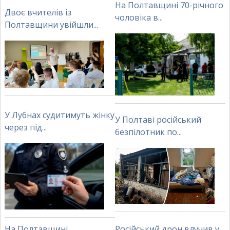
На Полтавщині 70-річного
Двоє вчителів із
чоловіка в...
Полтавщини увійшли...
У Лубнах судитимуть жінку
У Полтаві російський
через під...
безпілотник по...
На Полтавщині
Російський дрон влучив у