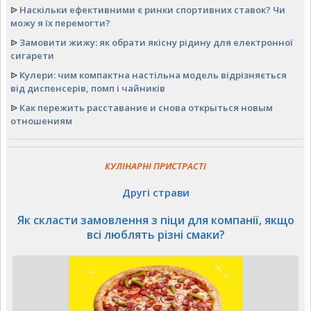
ᐉ
Наскільки ефективними є ринки спортивних ставок? Чи
можу я їх перемогти?
ᐉ
Замовити жижу: як обрати якісну рідину для електронної
сигарети
ᐉ
Кулери: чим компактна настільна модель відрізняється
від диспенсерів, помп і чайників
ᐉ
Как пережить расставание и снова открыться новым
отношениям
КУЛІНАРНІ ПРИСТРАСТІ
Другі страви
Як скласти замовлення з піци для компанії, якщо
всі люблять різні смаки?