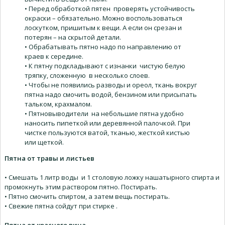
• Перед обработкой пятен проверять устойчивость
окраски – обязательно. Можно воспользоваться
лоскутком, пришитым к вещи. А если он срезан и
потерян – на скрытой детали.
• Обрабатывать пятно надо по направлению от
краев к середине.
• К пятну подкладывают с изнанки чистую белую
тряпку, сложенную в несколько слоев.
• Чтобы не появились разводы и ореол, ткань вокруг
пятна надо смочить водой, бензином или присыпать
тальком, крахмалом.
• Пятновыводители на небольшие пятна удобно
наносить пипеткой или деревянной палочкой. При
чистке пользуются ватой, тканью, жесткой кистью
или щеткой.
Пятна от травы и листьев
• Смешать 1 литр воды и 1 столовую ложку нашатырного спирта и
промокнуть этим раствором пятно. Постирать.
• Пятно смочить спиртом, а затем вещь постирать.
• Свежие пятна сойдут при стирке .