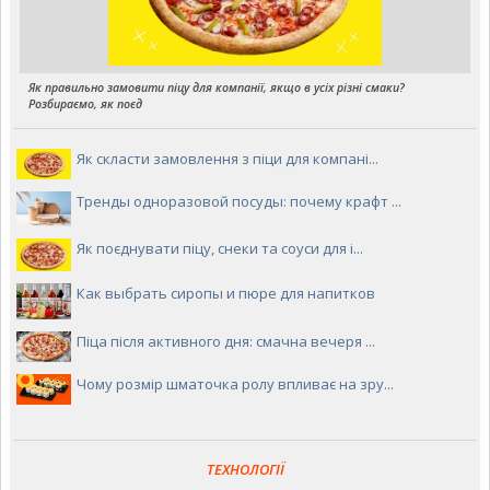
Як правильно замовити піцу для компанії, якщо в усіх різні смаки?
Розбираємо, як поєд
Як скласти замовлення з піци для компані...
Тренды одноразовой посуды: почему крафт ...
Як поєднувати піцу, снеки та соуси для і...
Как выбрать сиропы и пюре для напитков
Піца після активного дня: смачна вечеря ...
Чому розмір шматочка ролу впливає на зру...
ТЕХНОЛОГІЇ