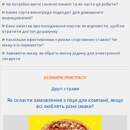
ᐉ
Чи потрібно мити сонячні панелі та як часто це робити?
ᐉ
Какие сорта винограда подходят для домашнего
выращивания?
ᐉ
Банк запитав про походження коштів: як відповісти, щоб не
втратити доступ до рахунку
ᐉ
Наскільки ефективними є ринки спортивних ставок? Чи
можу я їх перемогти?
ᐉ
Замовити жижу: як обрати якісну рідину для електронної
сигарети
КУЛІНАРНІ ПРИСТРАСТІ
Другі страви
Як скласти замовлення з піци для компанії, якщо
всі люблять різні смаки?