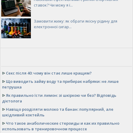
ставок? Чи можу я ї...
Замовити жижу: як обрати якісну рідину для
електронної сигар...
ᐉ
Секс після 40: чому він стає лише кращим?
ᐉ
Що виводить зайву воду та прибирає набряки: не лише
петрушка
ᐉ
Як правильно їсти лимон: зі шкіркою чи без? Відповідь
дієтолога
ᐉ
Навіщо розділяти молоко та банан: популярний, але
шкідливий коктейль
ᐉ
Что такое анаболические стероиды и как их правильно
использовать в тренировочном процессе