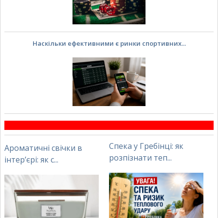
Наскільки ефективними є ринки спортивних...
Спека у Гребінці: як
Ароматичні свічки в
розпізнати теп...
інтер’єрі: як с...