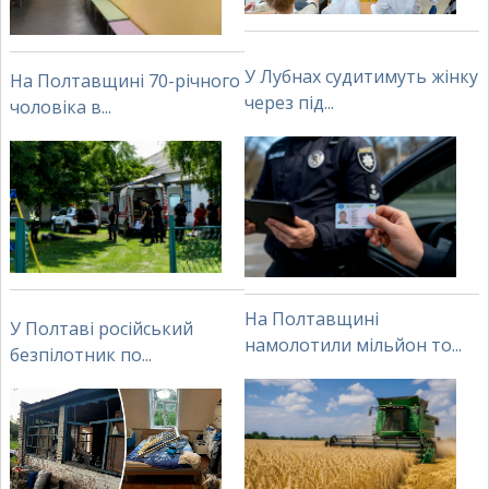
У Лубнах судитимуть жінку
На Полтавщині 70-річного
через під...
чоловіка в...
На Полтавщині
У Полтаві російський
намолотили мільйон то...
безпілотник по...