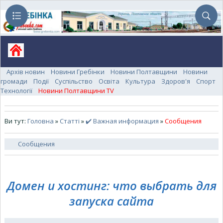
Архів новин
Новини Гребінки
Новини Полтавщини
Новини
громади
Події
Суспільство
Освіта
Культура
Здоров'я
Спорт
Технології
Новини Полтавщини TV
Ви тут:
Головна
»
Статті
»
✔️ Важная информация
»
Сообщения
Сообщения
Домен и хостинг: что выбрать для
запуска сайта