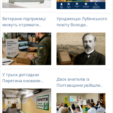
Ветерани-підприємці
Уродженцю Лубенського
можуть отримати...
повіту Володи...
У трьох дитсадках
Двоє вчителів із
Пирятина оновили ...
Полтавщини увійшли...