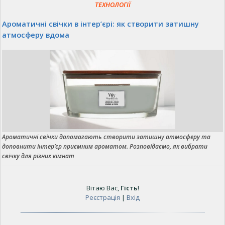
ТЕХНОЛОГІЇ
Ароматичні свічки в інтер’єрі: як створити затишну
атмосферу вдома
Ароматичні свічки допомагають створити затишну атмосферу та
доповнити інтер’єр приємним ароматом. Розповідаємо, як вибрати
свічку для різних кімнат
Вітаю Вас
,
Гість
!
Реєстрація
|
Вхід