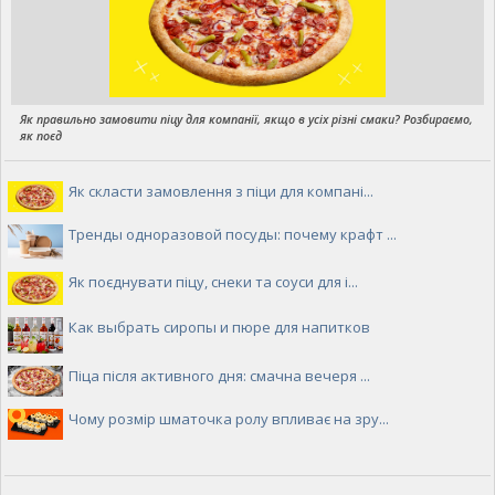
Як правильно замовити піцу для компанії, якщо в усіх різні смаки? Розбираємо,
як поєд
Як скласти замовлення з піци для компані...
Тренды одноразовой посуды: почему крафт ...
Як поєднувати піцу, снеки та соуси для і...
Как выбрать сиропы и пюре для напитков
Піца після активного дня: смачна вечеря ...
Чому розмір шматочка ролу впливає на зру...