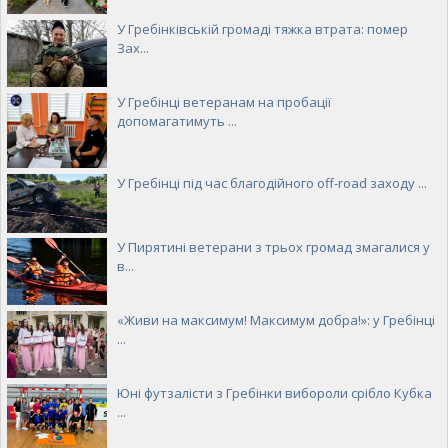
У Гребінківській громаді тяжка втрата: помер
Зах...
У Гребінці ветеранам на пробації
допомагатимуть ...
У Гребінці під час благодійного off-road заходу ...
У Пирятині ветерани з трьох громад змагалися у
в...
«Живи на максимум! Максимум добра!»: у Гребінці
...
Юні футзалісти з Гребінки вибороли срібло Кубка
...