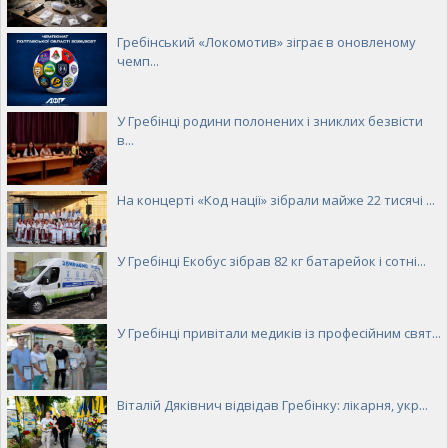
Гребінський «Локомотив» зіграє в оновленому
чемп...
У Гребінці родини полонених і зниклих безвісти
в...
На концерті «Код нації» зібрали майже 22 тисячі ...
У Гребінці Екобус зібрав 82 кг батарейок і сотні...
У Гребінці привітали медиків із професійним свят...
Віталій Дяківнич відвідав Гребінку: лікарня, укр...