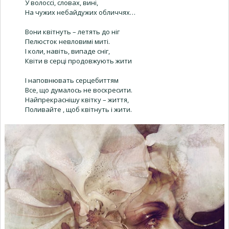
У волоссі, словах, вині,
На чужих небайдужих обличчях…
Вони квітнуть – летять до ніг
Пелюсток невловимі миті.
І коли, навіть, випаде сніг,
Квіти в серці продовжують жити
І наповнювать серцебиттям
Все, що думалось не воскресити.
Найпрекраснішу квітку – життя,
Поливайте , щоб квітнуть і жити.