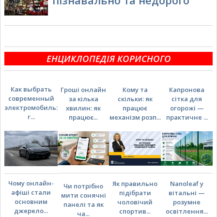
ЕНЦИКЛОПЕДІЯ КОРИСНОГО
Как выбрать
Гроші онлайн
Кому та
Капронова
современный
за кілька
скільки: як
сітка для
электромобиль:
хвилин: як
працює
огорожі —
г...
працює...
механізм розп...
практичне ...
Чому онлайн-
Як правильно
Nanoleaf у
Чи потрібно
афіші стали
підібрати
вітальні —
мити сонячні
основним
чоловічий
розумне
панелі та як
джерело...
спортив...
освітлення...
ча...