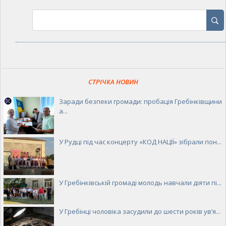
СТРІЧКА НОВИН
Заради безпеки громади: пробація Гребінківщини
а...
У Рудці під час концерту «КОД НАЦІЇ» зібрали пон...
У Гребінківській громаді молодь навчали діяти пі...
У Гребінці чоловіка засудили до шести років ув’я...