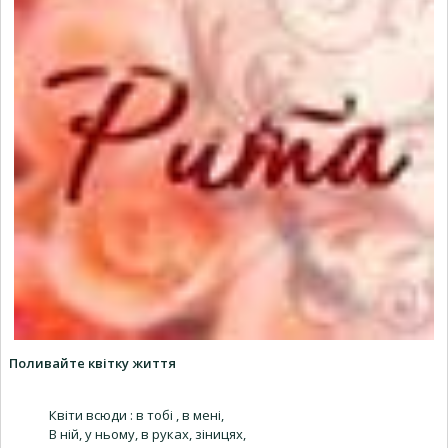
Поливайте квітку життя
Квіти всюди : в тобі , в мені,
В ній, у ньому, в руках, зіницях,