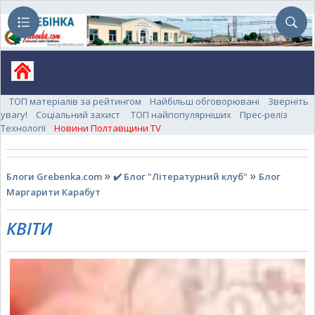
ТОП матеріалів за рейтингом
Найбільш обговорювані
Зверніть
увагу!
Соціальний захист
ТОП найпопулярніших
Прес-реліз
Технології
Новини Полтавщини TV
»
»
Блоги Grebenka.com
✔️ Блог "Літературний клуб"
Блог
Маргарити Карабут
КВІТИ