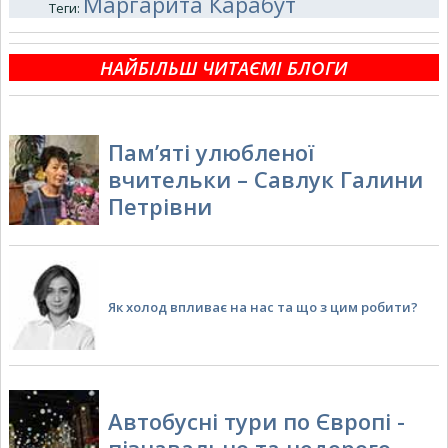
Маргарита Карабут
Теги
:
НАЙБІЛЬШ ЧИТАЄМІ БЛОГИ
Пам’яті улюбленої
вчительки – Савлук Галини
Петрівни
Як холод впливає на нас та що з цим робити?
Автобусні тури по Європі -
пізнавально та недорого