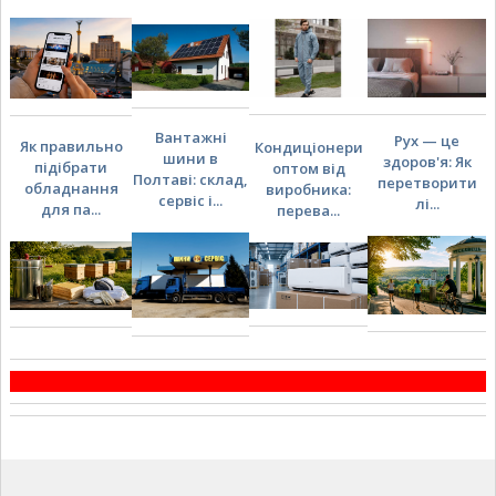
Вантажні
Рух — це
Як правильно
Кондиціонери
шини в
здоров'я: Як
підібрати
оптом від
Полтаві: склад,
перетворити
обладнання
виробника:
сервіс і...
лі...
для па...
перева...