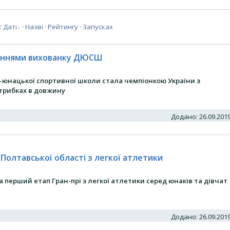
:
Даті
·
Назві
·
Рейтингу
·
Запусках
неннями вихованку ДЮСШ
о-юнацької спортивної школи стала чемпіонкою України з
стрибках в довжину
Додано: 26.09.20
 Полтавської області з легкої атлетики
а перший етап Гран-прі з легкої атлетики серед юнаків та дівчат
Додано: 26.09.20