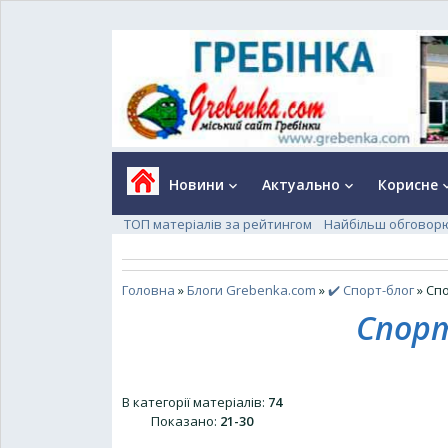
Новини
Актуально
Корисне
keyboard_arrow_down
keyboard_arrow_down
keyboard_a
ТОП матеріалів за рейтингом
Найбільш обговор
Головна
»
Блоги Grebenka.com
»
✔️ Спорт-блог
» Сп
Спор
В категорії матеріалів
:
74
Показано
:
21-30