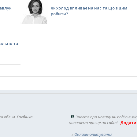
Савлук
Як холод впливає на нас та що з цим
робити?
вально та
а обл. м. Гребінка
💾
Знаєте про новину чи подію в мі
напишемо про це на сайті
Додати
»
Онлайн-опитування