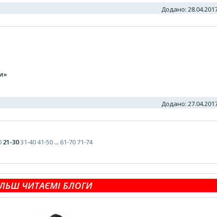
Додано: 28.04.20
и»
Додано: 27.04.20
0
21-30
31-40
41-50
...
61-70
71-74
ЛЬШ ЧИТАЄМІ БЛОГИ