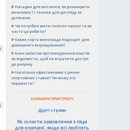
ᐉ
Насадки для мотокоси: як розширити
можливості техніки для догляду за
ділянкою
ᐉ
Чи потрібно мити сонячні панелі та як
часто це робити?
ᐉ
Какие сорта винограда подходят для
домашнего выращивания?
18
ᐉ
Банк запитав про походження коштів:
як відповісти, щоб не втратити доступ
до рахунку
ᐉ
Наскільки ефективними є ринки
спортивних ставок? Чи можу я їх
перемогти?
КУЛІНАРНІ ПРИСТРАСТІ
18
Другі страви
Як скласти замовлення з піци
для компанії, якщо всі люблять