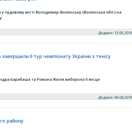
у чудовому місті Володимир-Волинську (Волинська обл.) на
у
Додано: 13.05.20
завершили II тур чемпіонату України з тенісу
андра Барабаша та Романа Жили виборола II місце
Додано: 06.04.20
го району