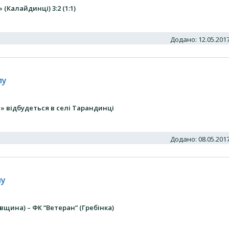
(Калайдинці) 3:2 (1:1)
Додано: 12.05.20
лу
» відбудеться в селі Тарандинці
Додано: 08.05.20
лу
вщина) – ФК “Ветеран” (Гребінка)