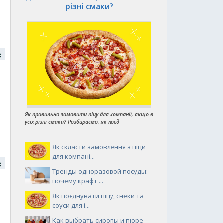
різні смаки?
18
Як правильно замовити піцу для компанії, якщо в
усіх різні смаки? Розбираємо, як поєд
Як скласти замовлення з піци
для компані...
18
Тренды одноразовой посуды:
почему крафт ...
Як поєднувати піцу, снеки та
соуси для і...
Как выбрать сиропы и пюре