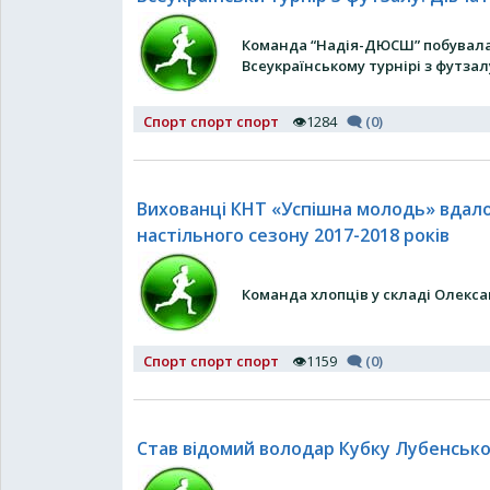
Команда “Надія-ДЮСШ” побувала 
Всеукраїнському турнірі з футзал
Спорт спорт спорт
👁1284
🗨 (0)
Вихованці КНТ «Успішна молодь» вдало 
настільного сезону 2017-2018 років
Команда хлопців у складі Олекс
Спорт спорт спорт
👁1159
🗨 (0)
Став відомий володар Кубку Лубенсько