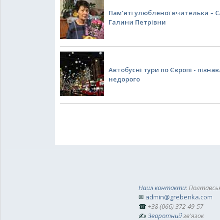
Пам’яті улюбленої вчительки – 
Галини Петрівни
Автобусні тури по Європі - пізна
недорого
Наші контакти
: Полтавськ
✉
admin@grebenka.com
☎
+38 (066) 372-49-57
✍
Зворотний
зв'язок