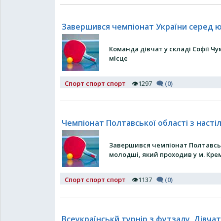
Завершився чемпіонат України серед юна
Команда дівчат у складі Софії Чу
місце
Спорт спорт спорт
👁1297
🗨 (0)
Чемпіонат Полтавської області з насті
Завершився чемпіонат Полтавської
молодші, який проходив у м. Кр
Спорт спорт спорт
👁1137
🗨 (0)
Всеукраїнськй турнір з футзалу. Дівчата