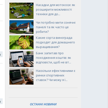
Насадки для мотокоси: як
розширити можливості
техніки для до...
Чи потрібно мити сонячні
панелі та як часто це
робити?
Какие сорта винограда
подходят для домашнего
выращивания?
Банк запитав про
19
походження коштів: як
відповісти, щоб не вт...
Наскільки ефективними є
ринки спортивних
ставок? Чи можу я ї...
19
ОСТАННІ НОВИНИ