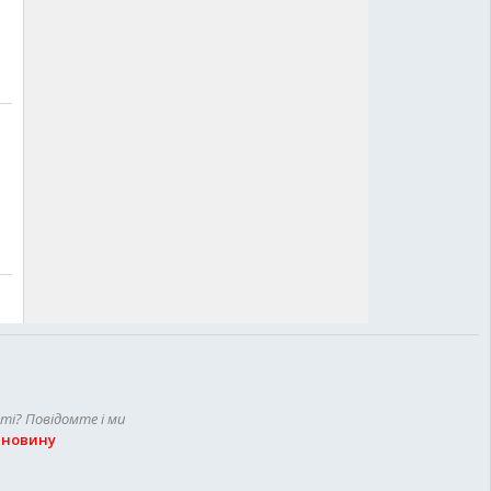
сті? Повідомте і ми
 новину