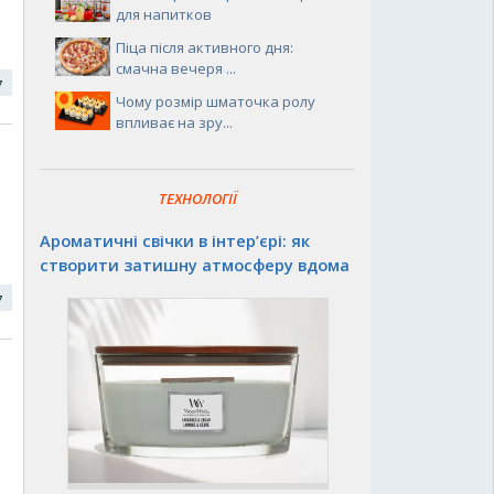
для напитков
Піца після активного дня:
смачна вечеря ...
17
Чому розмір шматочка ролу
впливає на зру...
ТЕХНОЛОГІЇ
Ароматичні свічки в інтер’єрі: як
створити затишну атмосферу вдома
17