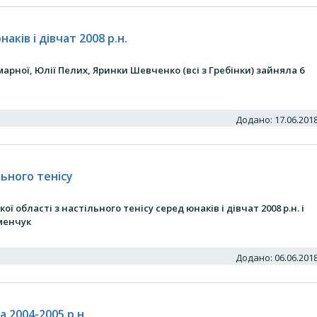
ків і дівчат 2008 р.н.
марної, Юлії Пелих, Яринки Шевченко (всі з Гребінки) зайняла 6
Додано: 17.06.20
льного тенісу
 області з настільного тенісу серед юнаків і дівчат 2008 р.н. і
еменчук
Додано: 06.06.20
 2004-2005 р.н.