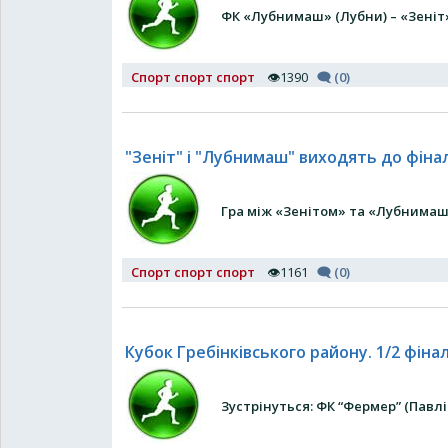
ФК «Лубнимаш» (Лубни) – «Зеніт» 
Спорт спорт спорт
👁1390
🗨 (0)
"Зеніт" і "Лубнимаш" виходять до фіна
Гра між «Зенітом» та «Лубнимаш
Спорт спорт спорт
👁1161
🗨 (0)
Кубок Гребінківського району. 1/2 фіна
Зустрінуться: ФК “Фермер” (Павлі