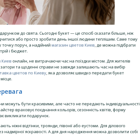
рунком до свята. Сьогодні букет — це спосіб сказати більше, ніж
ідчитися або просто зробити день іншої людини теплішим. Саме тому
 точку поруч, а надійний
магазин цветов Киев
, де можна підібрати
трій і бюджет.
ы Киев
онлайн, не витрачаючи час на поїздки містом. Для жителів
, затори та щоденні справи не завжди залишають час на вибір
тавка цветов по Киеву
, яка дозволяє швидко передати букет
місце.
еревага
они можуть бути красивими, але часто не передають індивідуальності
йстер враховує поєднання кольорів, сезонність квітів, форму
 має викликати подарунок.
ть ніжні відтінки, троянди, півонії або еустоми. Для ділового
з надмірної яскравості. А для дня народження можна дозволити собі
.