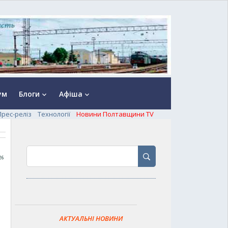
ум
Блоги
Афіша
keyboard_arrow_down
keyboard_arrow_down
Прес-реліз
Технології
Новини Полтавщини TV
26
АКТУАЛЬНІ НОВИНИ