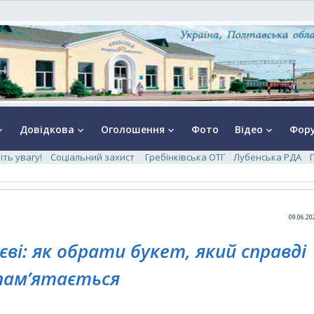
Довідкова
Оголошення
Фото
Відео
Фор
rrow_down
keyboard_arrow_down
keyboard_arrow_down
keyboard_arrow_down
іть увагу!
Соціальний захист
Гребінківська ОТГ
Лубенська РДА
09.06.20
єві: як обрати букет, який справді
пам’ятається