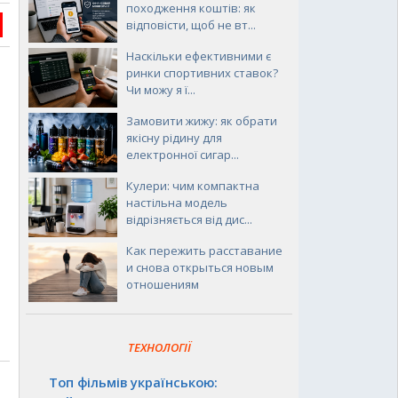
походження коштів: як
відповісти, щоб не вт...
Наскільки ефективними є
ринки спортивних ставок?
Чи можу я ї...
Замовити жижу: як обрати
якісну рідину для
електронної сигар...
Кулери: чим компактна
настільна модель
відрізняється від дис...
Как пережить расставание
и снова открыться новым
отношениям
ТЕХНОЛОГІЇ
Топ фільмів українською: