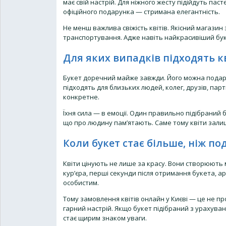
має свій настрій. Для ніжного жесту підійдуть пас
офіційного подарунка — стримана елегантність.
Не менш важлива свіжість квітів. Якісний магази
транспортування. Адже навіть найкрасивіший буке
Для яких випадків підходять к
Букет доречний майже завжди. Його можна подар
підходять для близьких людей, колег, друзів, парт
конкретне.
Їхня сила — в емоції. Один правильно підібраний 
що про людину пам’ятають. Саме тому квіти зали
Коли букет стає більше, ніж п
Квіти цінують не лише за красу. Вони створюють 
кур’єра, перші секунди після отримання букета, ар
особистим.
Тому замовлення квітів онлайн у Києві — це не пр
гарний настрій. Якщо букет підібраний з урахува
стає щирим знаком уваги.