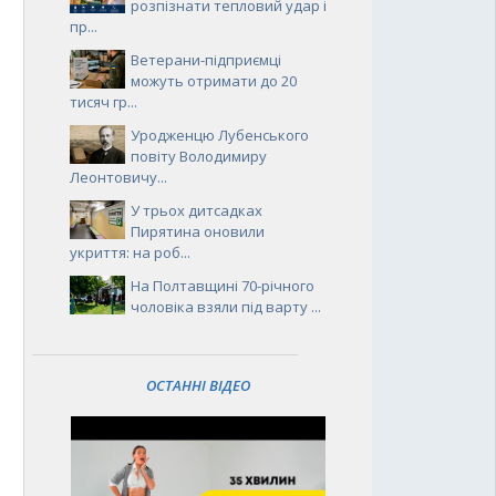
розпізнати тепловий удар і
пр...
Ветерани-підприємці
можуть отримати до 20
тисяч гр...
Уродженцю Лубенського
повіту Володимиру
Леонтовичу...
У трьох дитсадках
Пирятина оновили
укриття: на роб...
На Полтавщині 70-річного
чоловіка взяли під варту ...
ОСТАННІ ВІДЕО