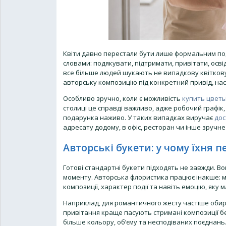
Квіти давно перестали бути лише формальним пода
словами: подякувати, підтримати, привітати, осв
все більше людей шукають не випадкову квіткову
авторську композицію під конкретний привід, нас
Особливо зручно, коли є можливість
купить цвет
столиці це справді важливо, адже робочий графік
подарунка наживо. У таких випадках виручає
дос
адресату додому, в офіс, ресторан чи інше зручне 
Авторські букети: у чому їхня п
Готові стандартні букети підходять не завжди. В
моменту. Авторська флористика працює інакше: ма
композиції, характер події та навіть емоцію, яку
Наприклад, для романтичного жесту частіше обираю
привітання краще пасують стримані композиції бе
більше кольору, об’єму та несподіваних поєднань