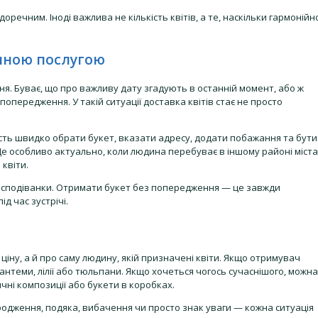
оречним. Іноді важлива не кількість квітів, а те, наскільки гармонійн
учною послугою
ня. Буває, що про важливу дату згадують в останній момент, або ж
передження. У такій ситуації доставка квітів стає не просто
ть швидко обрати букет, вказати адресу, додати побажання та бути
е особливо актуально, коли людина перебуває в іншому районі міста
квіти.
несподіванки. Отримати букет без попередження — це завжди
д час зустрічі.
ну, а й про саму людину, якій призначені квіти. Якщо отримувач
нтеми, лілії або тюльпани. Якщо хочеться чогось сучаснішого, можна
тичні композиції або букети в коробках.
ародження, подяка, вибачення чи просто знак уваги — кожна ситуація