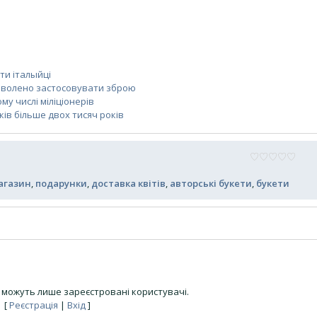
ти італыйці
 дозволено застосовувати зброю
му числі міліціонерів
ків більше двох тисяч років
агазин
,
подарунки
,
доставка квітів
,
авторські букети
,
букети
можуть лише зареєстровані користувачі.
[
Реєстрація
|
Вхід
]