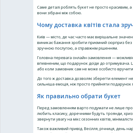
Саме деталі роблять букет не просто красивим, а д
вони зібрані між собою.
Чому доставка квітів стала зр
Київ — місто, де час часто має вирішальне значен
виникає бажання зробити приємний сюрприз без по
зручною послугою, а справжнім рішенням.
Головна перевага онлайн-замовлення — можливіс
впевненим, що подарунок доїде до отримувача. Ц
або коли замовник сам не може особисто вручити 
До того ж доставка дозволяє зберегти елемент 
сильніша емоція, ніж просто прийняти подарунок пі
Як правильно обрати букет
Перед замовленням варто подумати не лише про ці
любить класику, доречними будуть троянди, хриза
звернути увагу на мікс сезонних квітів, мінімаліс
Також важливий привід. Весілля, річниця, день н