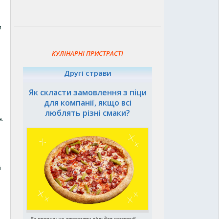
и
КУЛІНАРНІ ПРИСТРАСТІ
Другі страви
Як скласти замовлення з піци
для компанії, якщо всі
люблять різні смаки?
а.
і
н
Як правильно замовити піцу для компанії,