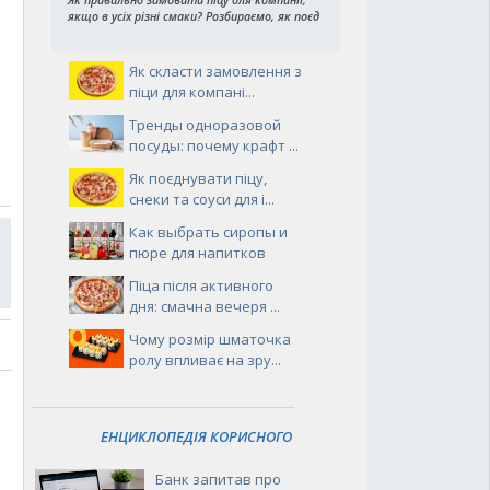
якщо в усіх різні смаки? Розбираємо, як поєд
Як скласти замовлення з
піци для компані...
Тренды одноразовой
посуды: почему крафт ...
Як поєднувати піцу,
снеки та соуси для і...
Как выбрать сиропы и
пюре для напитков
Піца після активного
дня: смачна вечеря ...
Чому розмір шматочка
ролу впливає на зру...
ЕНЦИКЛОПЕДІЯ КОРИСНОГО
Банк запитав про