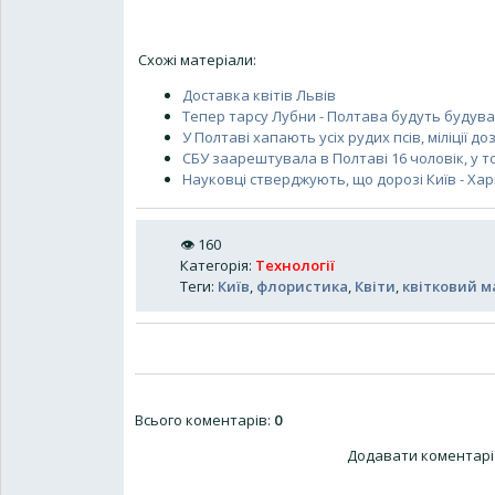
Схожі матеріали:
Доставка квітів Львів
Тепер тарсу Лубни - Полтава будуть будува
У Полтаві хапають усіх рудих псів, міліції
СБУ заарештувала в Полтаві 16 чоловік, у то
Науковці стверджують, що дорозі Київ - Хар
👁
160
Категорія
:
Технології
Теги
:
Київ
,
флористика
,
Квіти
,
квітковий м
Всього коментарів
:
0
Додавати коментарі 