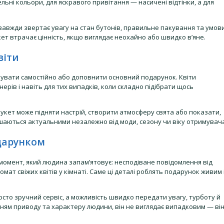
тельні кольори, для яскравого привітання — насичені відтінки, а для
н завжди звертає увагу на стан бутонів, правильне пакування та умов
т втрачає цінність, якщо виглядає неохайно або швидко в’яне.
віти
увати самостійно або доповнити основний подарунок. Квіти
нерів і навіть для тих випадків, коли складно підібрати щось
букет може підняти настрій, створити атмосферу свята або показати,
шаються актуальними незалежно від моди, сезону чи віку отримувач
одарунком
момент, який людина запам’ятовує: несподіване повідомлення від
омат свіжих квітів у кімнаті. Саме ці деталі роблять подарунок живим 
осто зручний сервіс, а можливість швидко передати увагу, турботу й
нням приводу та характеру людини, він не виглядає випадковим — ві