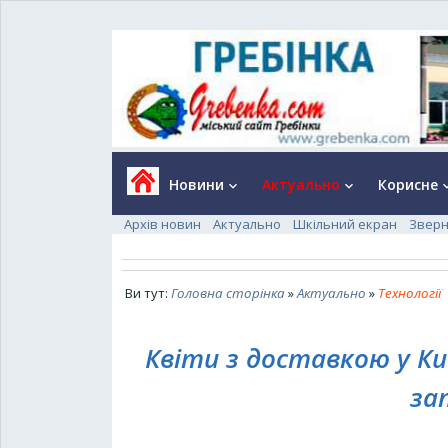
Новини
Актуально
Корисне
keyboard_arrow_down
keyboard_arrow_down
keyboard_a
Архів новин
Актуально
Шкільний екран
Зверн
Ви тут:
Головна сторінка
»
Актуально
»
Технології
Квіти з доставкою у Ки
за