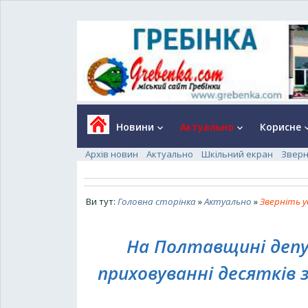
Новини
Актуально
Корисне
keyboard_arrow_down
keyboard_arrow_down
keyboard_a
Архів новин
Актуально
Шкільний екран
Зверн
Ви тут:
Головна сторінка
»
Актуально
»
Зверніть у
На Полтавщині деп
приховуванні десятків 