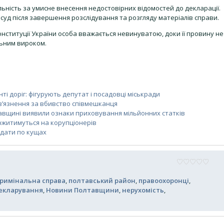
ьність за умисне внесення недостовірних відомостей до декларації.
суд після завершення розслідування та розгляду матеріалів справи.
нституції України особа вважається невинуватою, доки її провину не
льним вироком.
ті доріг: фігурують депутат і посадовці міськради
ув’язнення за вбивство співмешканця
тавщині виявили ознаки приховування мільйонних статків
аржитимуться на корупціонерів
ідати по кущах
римінальна справа
,
полтавський район
,
правоохоронці
,
екларування
,
Новини Полтавщини
,
нерухомість
,