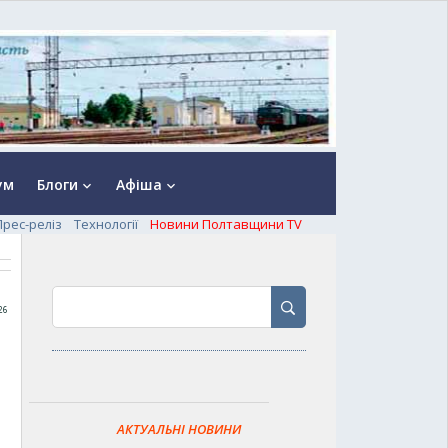
ум
Блоги
Афіша
keyboard_arrow_down
keyboard_arrow_down
Прес-реліз
Технології
Новини Полтавщини TV
26
АКТУАЛЬНІ НОВИНИ