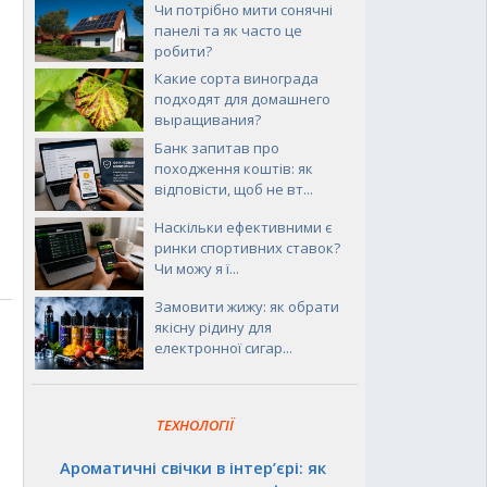
Чи потрібно мити сонячні
панелі та як часто це
робити?
Какие сорта винограда
подходят для домашнего
выращивания?
Банк запитав про
походження коштів: як
відповісти, щоб не вт...
Наскільки ефективними є
ринки спортивних ставок?
Чи можу я ї...
Замовити жижу: як обрати
якісну рідину для
електронної сигар...
ТЕХНОЛОГІЇ
Ароматичні свічки в інтер’єрі: як