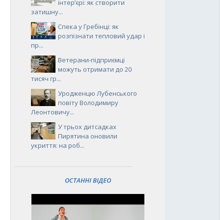
інтер’єрі: як створити
затишну...
Спека у Гребінці: як
розпізнати тепловий удар і
пр...
Ветерани-підприємці
можуть отримати до 20
тисяч гр...
Уродженцю Лубенського
повіту Володимиру
Леонтовичу...
У трьох дитсадках
Пирятина оновили
укриття: на роб...
ОСТАННІ ВІДЕО