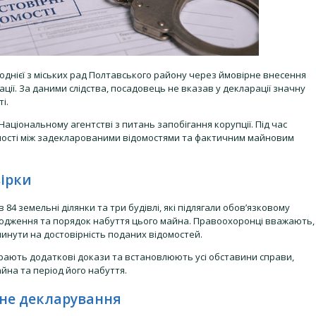
однієї з міських рад Полтавського району через ймовірне внесення
ції. За даними слідства, посадовець не вказав у декларації значну
і.
аціональному агентстві з питань запобігання корупції. Під час
жності між задекларованими відомостями та фактичним майновим
вірки
84 земельні ділянки та три будівлі, які підлягали обов’язковому
ходження та порядок набуття цього майна. Правоохоронці вважають,
инути на достовірність поданих відомостей.
ирають додаткові докази та встановлюють усі обставини справи,
на та період його набуття.
рне декларування