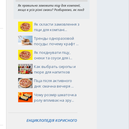
Як правильно замовити піцу для компанії,
якщо в усіх різні смаки? Розбираємо, як поєд
Як скласти замовлення з
піци для компані...
Тренды одноразовой
посуды: почему крафт ...
Як поєднувати піцу,
снеки та соуси для і...
Как выбрать сиропы и
пюре для напитков
Піца після активного
дня: смачна вечеря ...
Чому розмір шматочка
ролу впливає на зру...
ЕНЦИКЛОПЕДІЯ КОРИСНОГО