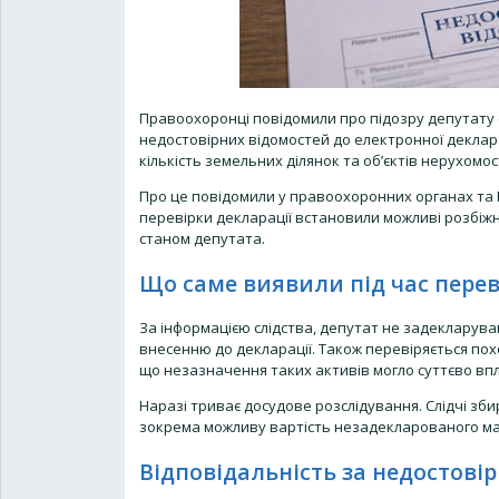
Правоохоронці повідомили про підозру депутату 
недостовірних відомостей до електронної деклара
кількість земельних ділянок та об’єктів нерухомост
Про це повідомили у правоохоронних органах та Н
перевірки декларації встановили можливі розбі
станом депутата.
Що саме виявили під час пере
За інформацією слідства, депутат не задекларував 
внесенню до декларації. Також перевіряється по
що незазначення таких активів могло суттєво впл
Наразі триває досудове розслідування. Слідчі зб
зокрема можливу вартість незадекларованого май
Відповідальність за недостові