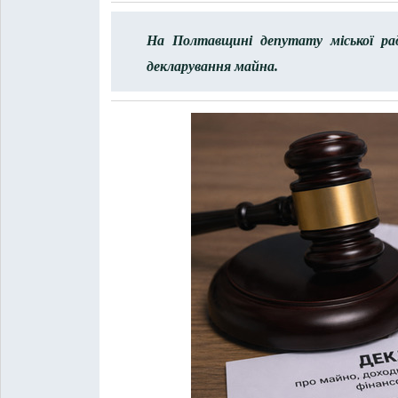
На Полтавщині депутату міської рад
декларування майна.