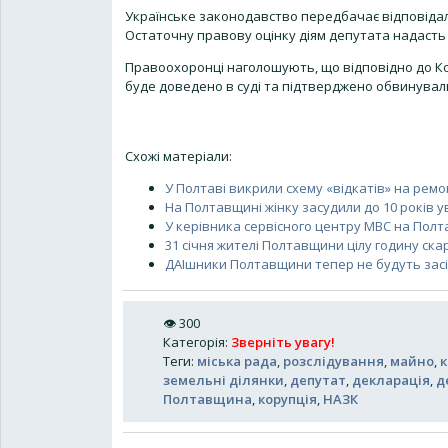
Українське законодавство передбачає відповідал
Остаточну правову оцінку діям депутата надасть 
Правоохоронці наголошують, що відповідно до Ко
буде доведено в суді та підтверджено обвинува
Схожі матеріали:
У Полтаві викрили схему «відкатів» на ремон
На Полтавщині жінку засудили до 10 років 
У керівника сервісного центру МВС на Пол
31 січня жителі Полтавщини цілу годину ск
ДАІшники Полтавщини тепер не будуть зас
👁
300
Категорія
:
Зверніть увагу!
Теги
:
міська рада
,
розслідування
,
майно
,
к
земельні ділянки
,
депутат
,
декларація
,
д
Полтавщина
,
корупція
,
НАЗК