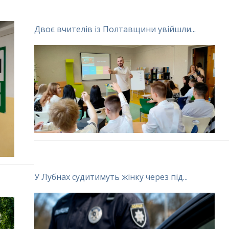
Двоє вчителів із Полтавщини увійшли...
У Лубнах судитимуть жінку через під...