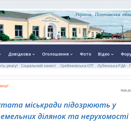
Довідкова
Оголошення
Фото
Відео
Фор
rrow_down
keyboard_arrow_down
keyboard_arrow_down
keyboard_arrow_down
іть увагу!
Соціальний захист
Гребінківська ОТГ
Лубенська РДА
вагу!
18.06.20
утата міськради підозрюють у
земельних ділянок та нерухомості