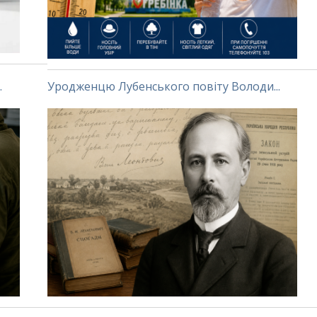
.
Уродженцю Лубенського повіту Володи...