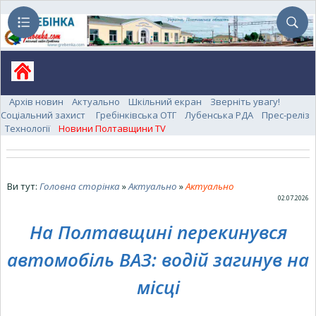
Архів новин
Актуально
Шкільний екран
Зверніть увагу!
Соціальний захист
Гребінківська ОТГ
Лубенська РДА
Прес-реліз
Технології
Новини Полтавщини TV
Ви тут:
Головна сторінка
»
Актуально
»
Актуально
02.07.2026
На Полтавщині перекинувся
автомобіль ВАЗ: водій загинув на
місці