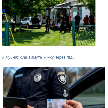
У Лубнах судитимуть жінку через під...