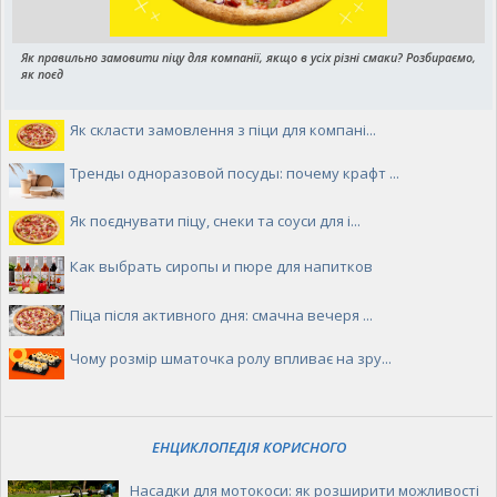
Як правильно замовити піцу для компанії, якщо в усіх різні смаки? Розбираємо,
як поєд
Як скласти замовлення з піци для компані...
Тренды одноразовой посуды: почему крафт ...
Як поєднувати піцу, снеки та соуси для і...
Как выбрать сиропы и пюре для напитков
Піца після активного дня: смачна вечеря ...
Чому розмір шматочка ролу впливає на зру...
ЕНЦИКЛОПЕДІЯ КОРИСНОГО
Насадки для мотокоси: як розширити можливості