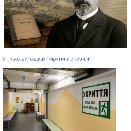
У трьох дитсадках Пирятина оновили ...