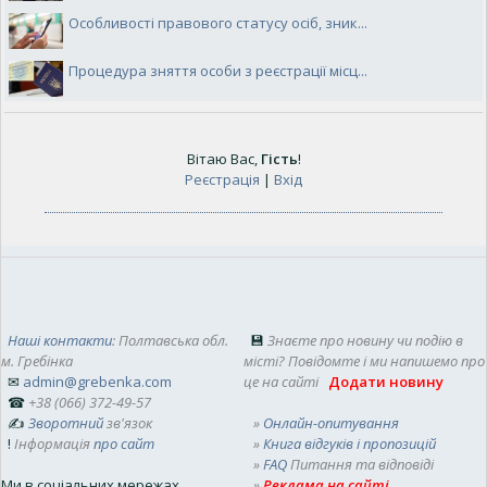
Особливості правового статусу осіб, зник...
Процедура зняття особи з реєстрації місц...
Вітаю Вас
,
Гість
!
Реєстрація
|
Вхід
Наші контакти
: Полтавська обл.
💾
Знаєте про новину чи подію в
м. Гребінка
місті? Повідомте і ми напишемо про
✉
admin@grebenka.com
це на сайті
Додати новину
☎
+38 (066) 372-49-57
✍
Зворотний
зв'язок
»
Онлайн-опитування
!
Інформація
про сайт
»
Книга відгуків і пропозицій
»
FAQ
Питання та відповіді
Ми в соціальних мережах
»
Реклама на сайті