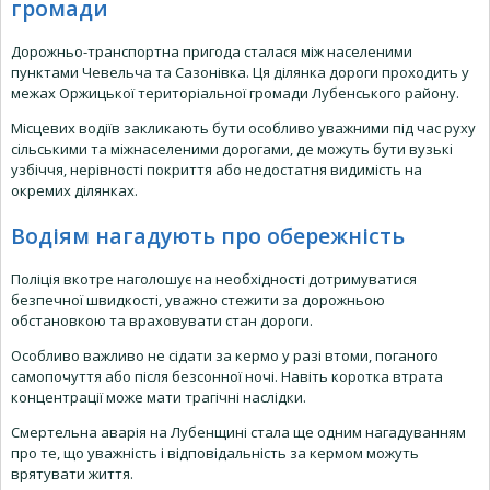
громади
Дорожньо-транспортна пригода сталася між населеними
пунктами Чевельча та Сазонівка. Ця ділянка дороги проходить у
межах Оржицької територіальної громади Лубенського району.
Місцевих водіїв закликають бути особливо уважними під час руху
сільськими та міжнаселеними дорогами, де можуть бути вузькі
узбіччя, нерівності покриття або недостатня видимість на
окремих ділянках.
Водіям нагадують про обережність
Поліція вкотре наголошує на необхідності дотримуватися
безпечної швидкості, уважно стежити за дорожньою
обстановкою та враховувати стан дороги.
Особливо важливо не сідати за кермо у разі втоми, поганого
самопочуття або після безсонної ночі. Навіть коротка втрата
концентрації може мати трагічні наслідки.
Смертельна аварія на Лубенщині стала ще одним нагадуванням
про те, що уважність і відповідальність за кермом можуть
врятувати життя.