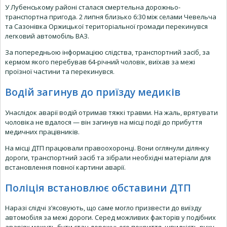
У Лубенському районі сталася смертельна дорожньо-
транспортна пригода. 2 липня близько 6:30 між селами Чевельча
та Сазонівка Оржицької територіальної громади перекинувся
легковий автомобіль ВАЗ.
За попередньою інформацією слідства, транспортний засіб, за
кермом якого перебував 64-річний чоловік, виїхав за межі
проїзної частини та перекинувся.
Водій загинув до приїзду медиків
Унаслідок аварії водій отримав тяжкі травми. На жаль, врятувати
чоловіка не вдалося — він загинув на місці події до прибуття
медичних працівників.
На місці ДТП працювали правоохоронці. Вони оглянули ділянку
дороги, транспортний засіб та зібрали необхідні матеріали для
встановлення повної картини аварії.
Поліція встановлює обставини ДТП
Наразі слідчі з’ясовують, що саме могло призвести до виїзду
автомобіля за межі дороги. Серед можливих факторів у подібних
аваріях можуть бути стан дорожнього покриття, швидкість руху,