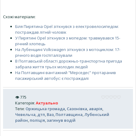
Схожі матеріали:
Біля Пирятина Opel зіткнувся з електровелосипедом:
постраждав літній чоловік
У Пирятині Opel зіткнувся з мопедом: травмувався 15-
річний хлопець
На Лубенщині Volkswagen зіткнувся з мотоциклом: 17-
річного водія госпіталізували
В Полтавській області дорожньо-транспортна пригода
забрала життя трьох молодих людей
На Полтавщині вантажний "Мерседес" протаранив
пасажирський автобус: є постраждалі
👁
775
Категорія
:
Актуально
Теги
:
Оржицька громада
,
Сазонівка
,
аварія
,
Чевельча
,
дтп
,
Ваз
,
Полтавщина
,
Лубенський
район
,
поліція
,
загинув водій