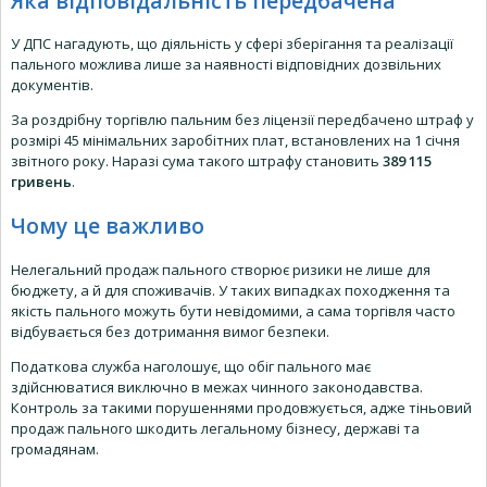
Яка відповідальність передбачена
У ДПС нагадують, що діяльність у сфері зберігання та реалізації
пального можлива лише за наявності відповідних дозвільних
документів.
За роздрібну торгівлю пальним без ліцензії передбачено штраф у
розмірі 45 мінімальних заробітних плат, встановлених на 1 січня
звітного року. Наразі сума такого штрафу становить
389 115
гривень
.
Чому це важливо
Нелегальний продаж пального створює ризики не лише для
бюджету, а й для споживачів. У таких випадках походження та
якість пального можуть бути невідомими, а сама торгівля часто
відбувається без дотримання вимог безпеки.
Податкова служба наголошує, що обіг пального має
здійснюватися виключно в межах чинного законодавства.
Контроль за такими порушеннями продовжується, адже тіньовий
продаж пального шкодить легальному бізнесу, державі та
громадянам.