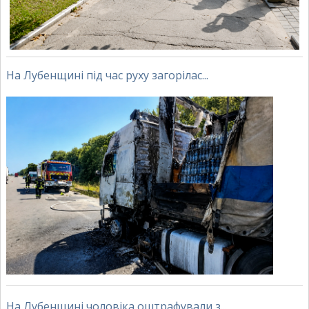
На Лубенщині під час руху загорілас...
На Лубенщині чоловіка оштрафували з...