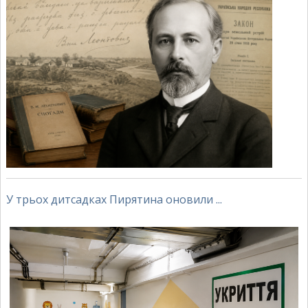
У трьох дитсадках Пирятина оновили ...