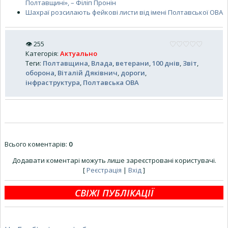
Полтавщині», – Філіп Пронін
Шахраї розсилають фейкові листи від імені Полтавської ОВА
👁
255
Категорія
:
Актуально
Теги
:
Полтавщина
,
Влада
,
ветерани
,
100 днів
,
Звіт
,
оборона
,
Віталій Дяківнич
,
дороги
,
інфраструктура
,
Полтавська ОВА
Всього коментарів
:
0
Додавати коментарі можуть лише зареєстровані користувачі.
[
Реєстрація
|
Вхід
]
СВІЖІ ПУБЛІКАЦІЇ