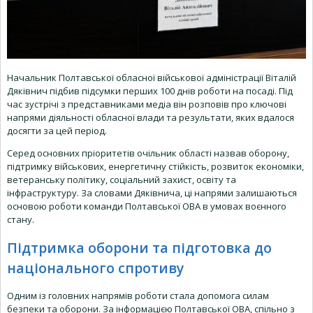
Начальник Полтавської обласної військової адміністрації Віталій
Дяківнич підбив підсумки перших 100 днів роботи на посаді. Під
час зустрічі з представниками медіа він розповів про ключові
напрями діяльності обласної влади та результати, яких вдалося
досягти за цей період.
Серед основних пріоритетів очільник області назвав оборону,
підтримку військових, енергетичну стійкість, розвиток економіки,
ветеранську політику, соціальний захист, освіту та
інфраструктуру. За словами Дяківнича, ці напрями залишаються
основою роботи команди Полтавської ОВА в умовах воєнного
стану.
Підтримка оборони та підготовка до
національного спротиву
Одним із головних напрямів роботи стала допомога силам
безпеки та оборони. За інформацією Полтавської ОВА, спільно з