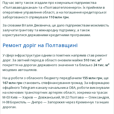
Під час звіту також згадали про комунальні підприємства
«Полтававодоканал» та «Полтаватеплоенерго». Їх прийняли в
оперативне управління області, а на погашення кредиторської
заборгованості спрямували
110 млн грн
.
За словами Віталія Дяківнича, це дало підприємствам можливість
залучати грантову та міжнародну підтримку, а також
користуватися державними кредитними програмами.
Ремонт доріг на Полтавщині
У сфері інфраструктури одним із помітних напрямів став ремонт
доріг. За звітний період в області оновили майже
510 тис. м²
покриття на дорогах державного значення та близько
24 тис. м²
місцевих автошляхів.
На ці роботи з обласного бюджету передбачили
155 млн грн
, ще
167 млн грн
становить співфінансування громад. За інформацією
офіційного Telegram-каналу начальника ОВА, роботи виконували
на ключових транспортних артеріях області, зокрема на трасах
М-03 Київ — Харків — Довжанський, М-22 Полтава — Олександрія,
Н-08 Бориспіль — Дніпро — Запоріжжя через Кременчук та інших
дорогах.