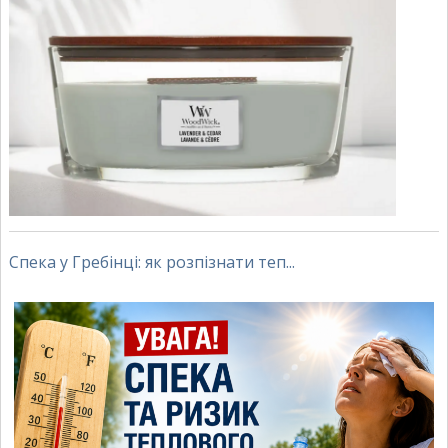
Спека у Гребінці: як розпізнати теп...