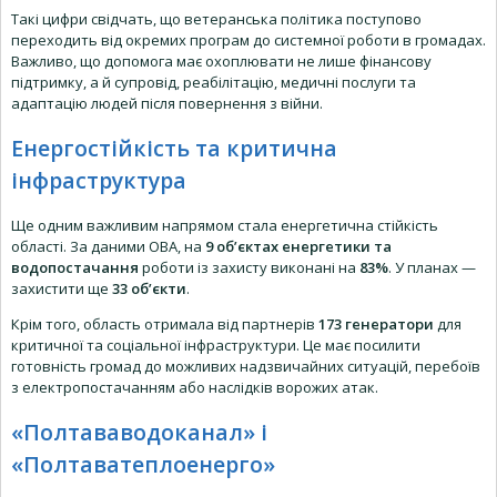
Такі цифри свідчать, що ветеранська політика поступово
переходить від окремих програм до системної роботи в громадах.
Важливо, що допомога має охоплювати не лише фінансову
підтримку, а й супровід, реабілітацію, медичні послуги та
адаптацію людей після повернення з війни.
Енергостійкість та критична
інфраструктура
Ще одним важливим напрямом стала енергетична стійкість
області. За даними ОВА, на
9 об’єктах енергетики та
водопостачання
роботи із захисту виконані на
83%
. У планах —
захистити ще
33 об’єкти
.
Крім того, область отримала від партнерів
173 генератори
для
критичної та соціальної інфраструктури. Це має посилити
готовність громад до можливих надзвичайних ситуацій, перебоїв
з електропостачанням або наслідків ворожих атак.
«Полтававодоканал» і
«Полтаватеплоенерго»