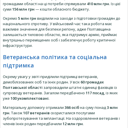
громадами області на ці потреби спрямували
410 млн грн
. Із цієї
суми
156 млн грн
— кошти обласного бюджету.
Окремо
5 млн грн
виділили на заходи з підготовки громадян до
національного спротиву. У військовий час така робота має
важливе значення для безпеки регіону, адже Полтавщина
залишається тиловою областю, яка підтримує армію, приймає
внутрішньо переміщених осіб і забезпечує роботу критичної
інфраструктури.
Ветеранська політика та соціальна
підтримка
Окрему увагу у звіті приділили підтримці ветеранів,
демобілізованих осіб та їхніх родин. У всіх
60 громадах
Полтавської області
запровадили штатні одиниці фахівців із
супроводу ветеранів. Загалом передбачено
117 посад
, із яких
уже
100 укомплектовані
.
Матеріальну допомогу отримали
366 осіб
на суму понад
3 млн
грн
. Також
107 ветеранів
скористалися послугами
зубопротезування та імплантації. На оздоровлення ветеранів і
членів їхніх родин передбачили
12 млн грн
.