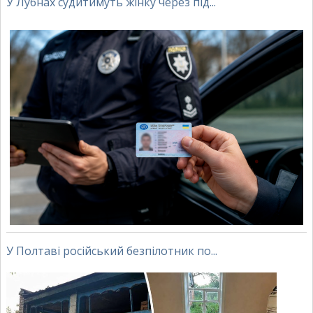
У Лубнах судитимуть жінку через під...
У Полтаві російський безпілотник по...