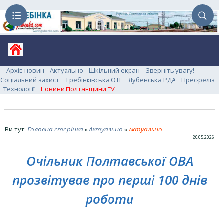
Архів новин
Актуально
Шкільний екран
Зверніть увагу!
Соціальний захист
Гребінківська ОТГ
Лубенська РДА
Прес-реліз
Технології
Новини Полтавщини TV
Ви тут:
Головна сторінка
»
Актуально
»
Актуально
20.05.2026
Очільник Полтавської ОВА
прозвітував про перші 100 днів
роботи