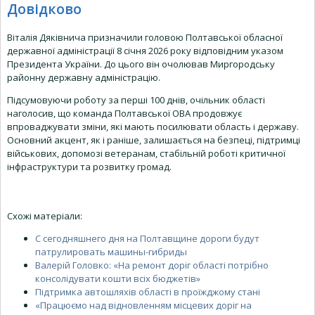
Довідково
Віталія Дяківнича призначили головою Полтавської обласної
державної адміністрації 8 січня 2026 року відповідним указом
Президента України. До цього він очолював Миргородську
районну державну адміністрацію.
Підсумовуючи роботу за перші 100 днів, очільник області
наголосив, що команда Полтавської ОВА продовжує
впроваджувати зміни, які мають посилювати область і державу.
Основний акцент, як і раніше, залишається на безпеці, підтримці
військових, допомозі ветеранам, стабільній роботі критичної
інфраструктури та розвитку громад.
Схожі матеріали:
С сегодняшнего дня на Полтавщине дороги будут
патрулировать машины-гибриды
Валерій Головко: «На ремонт доріг області потрібно
консолідувати кошти всіх бюджетів»
Підтримка автошляхів області в проїжджому стані
«Працюємо над відновленням місцевих доріг на