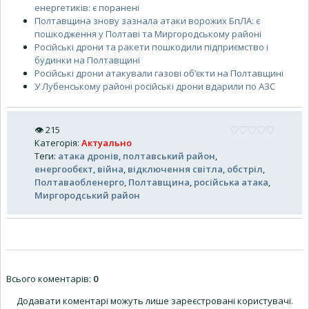
енергетиків: є поранені
Полтавщина знову зазнала атаки ворожих БпЛА: є
пошкодження у Полтаві та Миргородському районі
Російські дрони та ракети пошкодили підприємство і
будинки на Полтавщині
Російські дрони атакували газові об’єкти на Полтавщині
У Лубенському районі російські дрони вдарили по АЗС
👁
215
Категорія
:
Актуально
Теги
:
атака дронів
,
полтавський район
,
енергообєкт
,
війна
,
відключення світла
,
обстріл
,
Полтаваобленерго
,
Полтавщина
,
російська атака
,
Миргородський район
Всього коментарів
:
0
Додавати коментарі можуть лише зареєстровані користувачі.