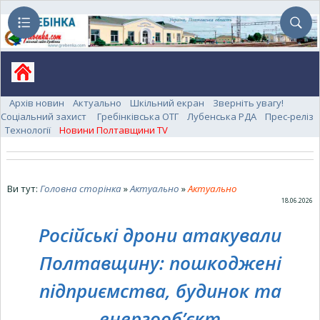
Архів новин
Актуально
Шкільний екран
Зверніть увагу!
Соціальний захист
Гребінківська ОТГ
Лубенська РДА
Прес-реліз
Технології
Новини Полтавщини TV
Ви тут:
Головна сторінка
»
Актуально
»
Актуально
18.06.2026
Російські дрони атакували
Полтавщину: пошкоджені
підприємства, будинок та
енергооб’єкт