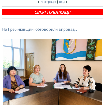
[
Реєстрація
|
Вхід
]
СВІЖІ ПУБЛІКАЦІЇ
На Гребінківщині обговорили впровад...