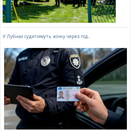
У Лубнах судитимуть жінку через під...