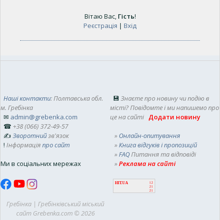
Вітаю Вас
,
Гість
!
Реєстрація
|
Вхід
Наші контакти
: Полтавська обл.
💾
Знаєте про новину чи подію в
м. Гребінка
місті? Повідомте і ми напишемо про
✉
admin@grebenka.com
це на сайті
Додати новину
☎
+38 (066) 372-49-57
✍
Зворотний
зв'язок
»
Онлайн-опитування
!
Інформація
про сайт
»
Книга відгуків і пропозицій
»
FAQ
Питання та відповіді
Ми в соціальних мережах
»
Реклама на сайті
HIT.UA
12
21
21
Гребінка | Гребінківський міський
сайт Grebenka.com © 2026