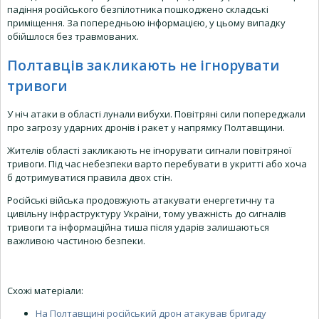
падіння російського безпілотника пошкоджено складські
приміщення. За попередньою інформацією, у цьому випадку
обійшлося без травмованих.
Полтавців закликають не ігнорувати
тривоги
У ніч атаки в області лунали вибухи. Повітряні сили попереджали
про загрозу ударних дронів і ракет у напрямку Полтавщини.
Жителів області закликають не ігнорувати сигнали повітряної
тривоги. Під час небезпеки варто перебувати в укритті або хоча
б дотримуватися правила двох стін.
Російські війська продовжують атакувати енергетичну та
цивільну інфраструктуру України, тому уважність до сигналів
тривоги та інформаційна тиша після ударів залишаються
важливою частиною безпеки.
Схожі матеріали:
На Полтавщині російський дрон атакував бригаду