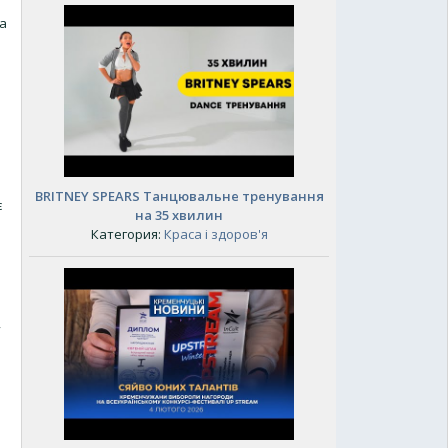
ка
BRITNEY SPEARS Танцювальне тренування
є
на 35 хвилин
Категория:
Краса і здоров'я
,