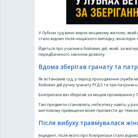
У Лубнах суд виніс вирок місцевому жителю, який
стало відомо після нещасного випадку, внаслідок 
Йдеться про учасника бойових дій, який, за матері
передбаченого законом дозволу.
Вдома зберігав гранату та пат
Як встановив суд, у період проходження служби мі
бойових дій ручну гранату РГД-5 та три патрони ка
Боєприпаси він зберігав за місцем проживання у Л
Такі предмети становлять небезпеку навіть у разі
житловому приміщенні може призвести до тяжких н
Після вибуху травмувалася жін
Інцидент, після якого про боєприпаси стало відом