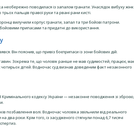
ка необережно поводилася із запалом гранати. Унаслідок вибуху жін
рьох пальців правої руки та рвані рани кисті.
хоронці вилучили корпус гранати, запал та три бойові патрони.
 бойовими припасами та придатні до використання.
у
явся. Він пояснив, що привіз боєприпаси із зони бойових дій.
тавин. Зокрема те, що чоловік раніше не мав судимостей, працює, ма
ує чотирьох дітей. Водночас суд визнав доведеним факт незаконного
63 Кримінального кодексу України — незаконне поводження зі зброєю
и.
ків позбавлення волі. Водночас чоловіка звільнили від реального
 два роки. Крім того, із засудженого стягнули понад 6,7 тисячі
спертиз.