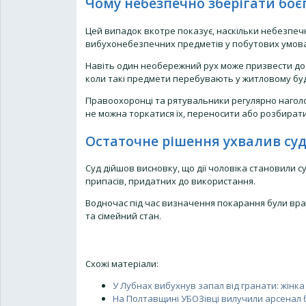
Чому небезпечно зберігати бо
Цей випадок вкотре показує, наскільки небезпечни
вибухонебезпечних предметів у побутових умова
Навіть один необережний рух може призвести до 
коли такі предмети перебувають у житловому будин
Правоохоронці та рятувальники регулярно наголош
не можна торкатися їх, переносити або розбирати
Остаточне рішення ухвалив су
Суд дійшов висновку, що дії чоловіка становили 
припасів, придатних до використання.
Водночас під час визначення покарання були вра
та сімейний стан.
Схожі матеріали:
У Лубнах вибухнув запал від гранати: жінка
На Полтавщині УБОЗівці вилучили арсенал 