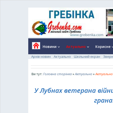
Новини
Актуально
Корисне
keyboard_arrow_down
keyboard_arrow_down
keyboard_a
Архів новин
Актуально
Шкільний екран
Зверн
Ви тут:
Головна сторінка
»
Актуально
»
Актуально
У Лубнах ветерана війни
грана