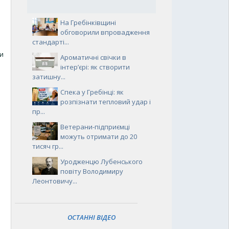
На Гребінківщині
обговорили впровадження
стандарті...
си
Ароматичні свічки в
інтер’єрі: як створити
затишну...
Спека у Гребінці: як
розпізнати тепловий удар і
пр...
Ветерани-підприємці
можуть отримати до 20
тисяч гр...
Уродженцю Лубенського
повіту Володимиру
Леонтовичу...
ОСТАННІ ВІДЕО