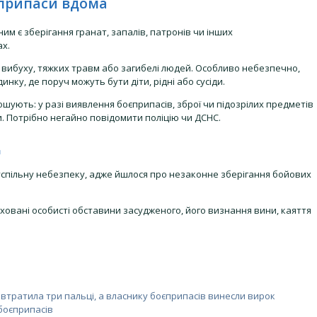
єприпаси вдома
м є зберігання гранат, запалів, патронів чи інших
х.
вибуху, тяжких травм або загибелі людей. Особливо небезпечно,
ку, де поруч можуть бути діти, рідні або сусіди.
ують: у разі виявлення боєприпасів, зброї чи підозрілих предметів
. Потрібно негайно повідомити поліцію чи ДСНС.
д
суспільну небезпеку, адже йшлося про незаконне зберігання бойових
ховані особисті обставини засудженого, його визнання вини, каяття
 втратила три пальці, а власнику боєприпасів винесли вирок
боєприпасів