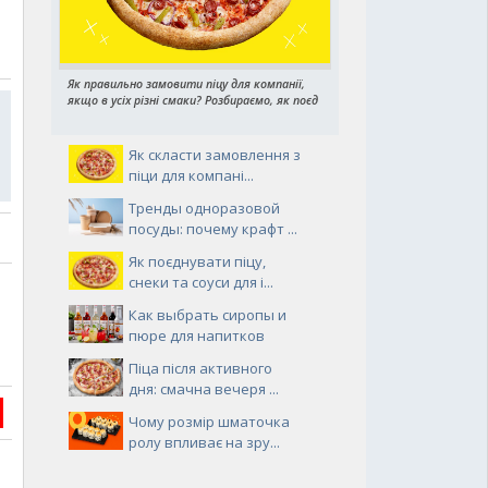
Як правильно замовити піцу для компанії,
якщо в усіх різні смаки? Розбираємо, як поєд
Як скласти замовлення з
піци для компані...
Тренды одноразовой
посуды: почему крафт ...
Як поєднувати піцу,
снеки та соуси для і...
Как выбрать сиропы и
пюре для напитков
Піца після активного
дня: смачна вечеря ...
Чому розмір шматочка
ролу впливає на зру...