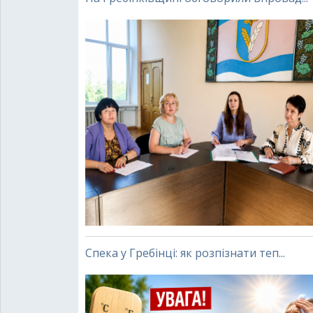
Спека у Гребінці: як розпізнати теп...