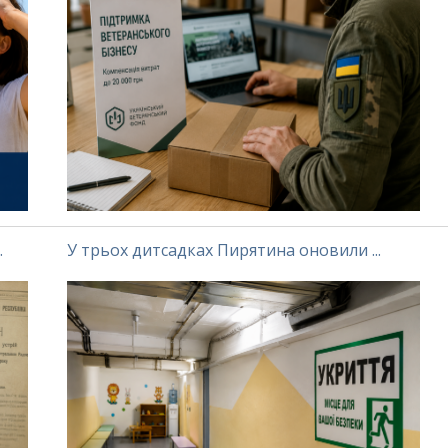
.
У трьох дитсадках Пирятина оновили ...