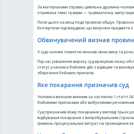
За матеріалами справи, цивільна дружина чолові
отримала тяжкі травми — травматичну ампутацію т
Після цього на місці події провели обшук. Правоо
Експертизи підтвердили, що вилучені предмети є
Обвинувачений визнав провин
У суді чоловік повністю визнав свою вину та розка
Під час ухвалення вироку суд врахував низку обс
статус учасника бойових дій, є вдівцем та вихов
зберігання бойових припасів.
Яке покарання призначив суд
Чоловіка визнали винним за частиною 1 статті 2
бойовими припасами або вибуховими речовинам
Суд призначив йому покарання у вигляді трьох ро
відбування покарання з випробувальним строком на
гривень процесуальних витрат на проведення ек