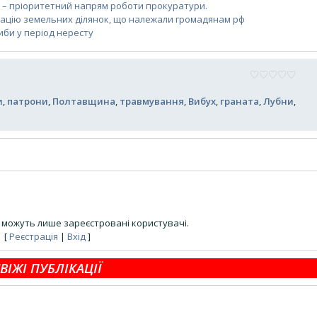
і – пріоритетний напрям роботи прокуратури.
ацію земельних ділянок, що належали громадянам рф
би у період нересту
и
,
патрони
,
Полтавщина
,
травмування
,
Вибух
,
граната
,
Лубни
,
можуть лише зареєстровані користувачі.
[
Реєстрація
|
Вхід
]
ВІЖІ ПУБЛІКАЦІЇ