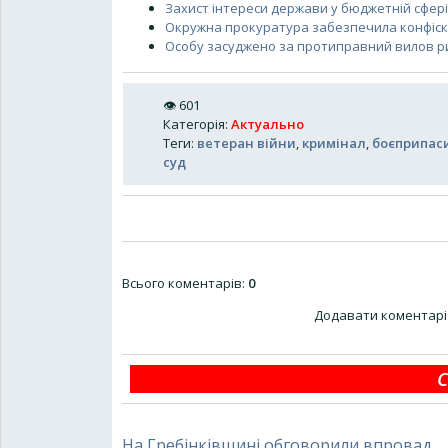
Захист інтереси держави у бюджетній сфер
Окружна прокуратура забезпечила конфіск
Особу засуджено за протиправний вилов ри
👁
601
Категорія
:
Актуально
Теги
:
ветеран війни
,
кримінал
,
боєприпас
суд
Всього коментарів
:
0
Додавати коментарі 
С
На Гребінківщині обговорили впровад...