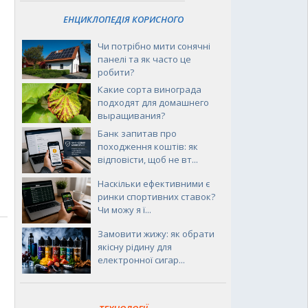
ЕНЦИКЛОПЕДІЯ КОРИСНОГО
Чи потрібно мити сонячні
панелі та як часто це
робити?
Какие сорта винограда
подходят для домашнего
выращивания?
Банк запитав про
походження коштів: як
відповісти, щоб не вт...
Наскільки ефективними є
ринки спортивних ставок?
Чи можу я ї...
Замовити жижу: як обрати
якісну рідину для
електронної сигар...