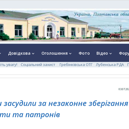
Довідкова
Оголошення
Фото
Відео
Фор
rrow_down
keyboard_arrow_down
keyboard_arrow_down
keyboard_arrow_down
іть увагу!
Соціальний захист
Гребінківська ОТГ
Лубенська РДА
03.07.20
 засудили за незаконне зберігання
ти та патронів