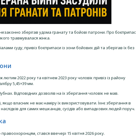
 незаконно зберігав удома гранату та бойові патрони. Про боєприпа
якого травмувалася жінка.
алами суду, привіз боєприпаси із зони бойових дій та зберігав їх без
рони
ж лютим 2022 року та квітнем 2023 року чоловік привіз із району
лібру 5,45×39 мм.
убнах. Відповідних дозволів на їх зберігання чоловік не мав.
, якщо власник не має наміру їх використовувати. Їхнє зберігання в
аслідків для самих мешканців, сусідів або випадкових людей поруч.
ка
о правоохоронцям, стався ввечері 15 квітня 2026 року.