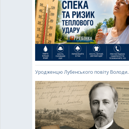
Уродженцю Лубенського повіту Володи..