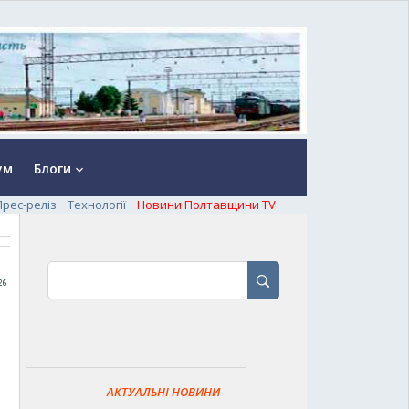
ум
Блоги
keyboard_arrow_down
Прес-реліз
Технології
Новини Полтавщини TV
26
АКТУАЛЬНІ НОВИНИ