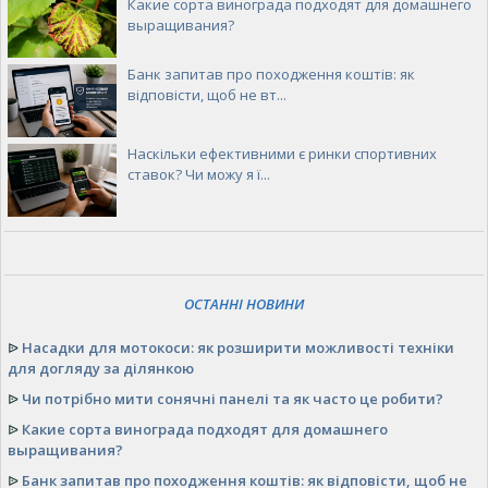
Какие сорта винограда подходят для домашнего
выращивания?
Банк запитав про походження коштів: як
відповісти, щоб не вт...
Наскільки ефективними є ринки спортивних
ставок? Чи можу я ї...
ОСТАННІ НОВИНИ
ᐉ
Насадки для мотокоси: як розширити можливості техніки
для догляду за ділянкою
ᐉ
Чи потрібно мити сонячні панелі та як часто це робити?
ᐉ
Какие сорта винограда подходят для домашнего
выращивания?
ᐉ
Банк запитав про походження коштів: як відповісти, щоб не