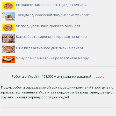
Як скласти замовлення з піци для компані...
Тренды одноразовой посуды: почему крафт ...
Як поєднувати піцу, снеки та соуси для і...
Как выбрать сиропы и пюре для напитков
Піца після активного дня: смачна вечеря ...
Чому розмір шматочка ролу впливає на зру...
Робота в Україні - 108.000 + актуальних вакансій |
Jooble
Пошук роботи серед вакансій усіх провідних компаній і порталів по
працевлаштуванню в Україні і за кордоном. Безкоштовно, швидко і
зручно. Знайди омріяну роботу сьогодні!