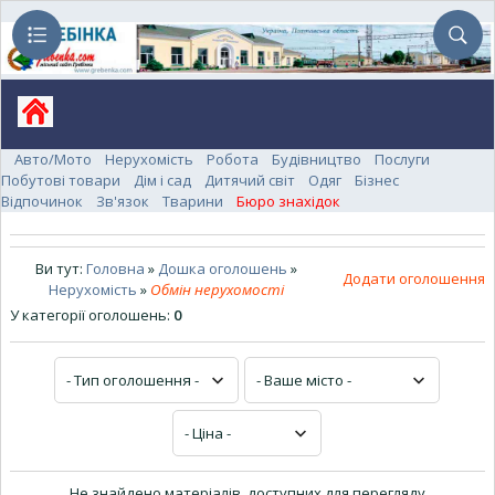
Авто/Мото
Нерухомість
Робота
Будівництво
Послуги
Побутові товари
Дім і сад
Дитячий світ
Одяг
Бізнес
Відпочинок
Зв'язок
Тварини
Бюро знахідок
Ви тут:
Головна
»
Дошка оголошень
»
Додати оголошення
Нерухомість
»
Обмін нерухомості
У категорії оголошень
:
0
Не знайдено матеріалів, доступних для перегляду