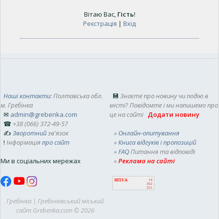
Вітаю Вас
,
Гість
!
Реєстрація
|
Вхід
Наші контакти
: Полтавська обл.
💾
Знаєте про новину чи подію в
м. Гребінка
місті? Повідомте і ми напишемо про
✉
admin@grebenka.com
це на сайті
Додати новину
☎
+38 (066) 372-49-57
✍
Зворотний
зв'язок
»
Онлайн-опитування
!
Інформація
про сайт
»
Книга відгуків і пропозицій
»
FAQ
Питання та відповіді
Ми в соціальних мережах
»
Реклама на сайті
HIT.UA
14
362
551
Гребінка | Гребінківський міський
сайт Grebenka.com © 2026