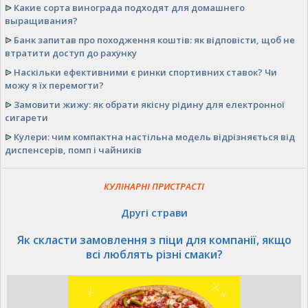
ᐉ
Какие сорта винограда подходят для домашнего
выращивания?
ᐉ
Банк запитав про походження коштів: як відповісти, щоб не
втратити доступ до рахунку
ᐉ
Наскільки ефективними є ринки спортивних ставок? Чи
можу я їх перемогти?
ᐉ
Замовити жижу: як обрати якісну рідину для електронної
сигарети
ᐉ
Кулери: чим компактна настільна модель відрізняється від
диспенсерів, помп і чайників
КУЛІНАРНІ ПРИСТРАСТІ
Другі страви
Як скласти замовлення з піци для компанії, якщо
всі люблять різні смаки?