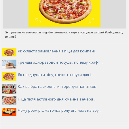
Як правильно замовити піцу для компанії, якщо в усіх різні смаки? Розбираємо,
як поєд
Як скласти замовлення з піци для компані...
Тренды одноразовой посуды: почему крафт ...
Як поєднувати піцу, снеки та соуси для і...
Как выбрать сиропы и пюре для напитков
Піца після активного дня: смачна вечеря ...
Чому розмір шматочка ролу впливає на зру...