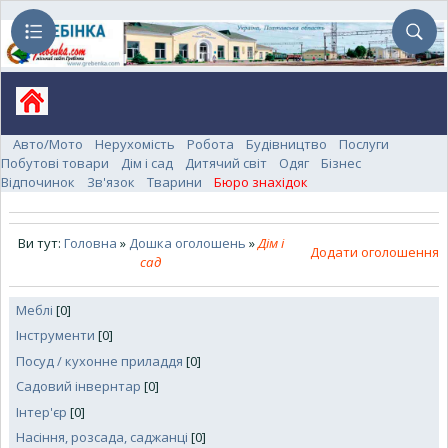
Авто/Мото
Нерухомість
Робота
Будівництво
Послуги
Побутові товари
Дім і сад
Дитячий світ
Одяг
Бізнес
Відпочинок
Зв'язок
Тварини
Бюро знахідок
Ви тут:
Головна
»
Дошка оголошень
»
Дім і
Додати оголошення
сад
Меблі
[0]
Інструменти
[0]
Посуд / кухонне приладдя
[0]
Садовий інвернтар
[0]
Інтер'єр
[0]
Насіння, розсада, саджанці
[0]