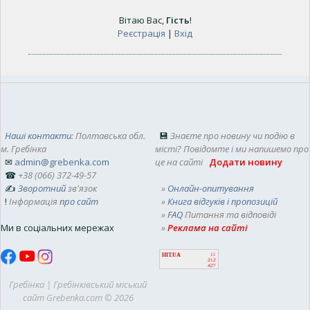
Вітаю Вас
,
Гість
!
Реєстрація
|
Вхід
Наші контакти
: Полтавська обл.
💾
Знаєте про новину чи подію в
м. Гребінка
місті? Повідомте і ми напишемо про
✉
admin@grebenka.com
це на сайті
Додати новину
☎
+38 (066) 372-49-57
✍
Зворотний
зв'язок
»
Онлайн-опитування
!
Інформація
про сайт
»
Книга відгуків і пропозицій
»
FAQ
Питання та відповіді
Ми в соціальних мережах
»
Реклама на сайті
HIT.UA
11
212
427
Гребінка | Гребінківський міський
сайт Grebenka.com © 2026