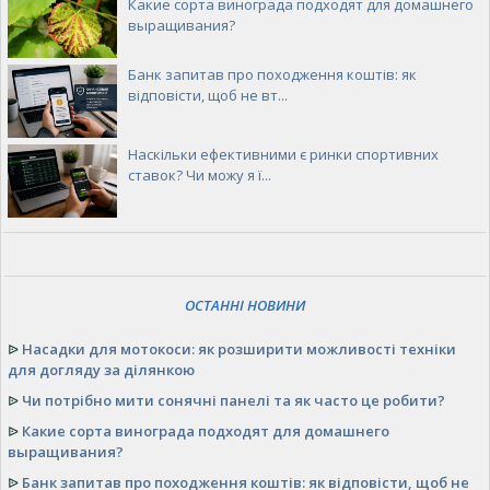
Какие сорта винограда подходят для домашнего
выращивания?
Банк запитав про походження коштів: як
відповісти, щоб не вт...
Наскільки ефективними є ринки спортивних
ставок? Чи можу я ї...
ОСТАННІ НОВИНИ
ᐉ
Насадки для мотокоси: як розширити можливості техніки
для догляду за ділянкою
ᐉ
Чи потрібно мити сонячні панелі та як часто це робити?
ᐉ
Какие сорта винограда подходят для домашнего
выращивания?
ᐉ
Банк запитав про походження коштів: як відповісти, щоб не