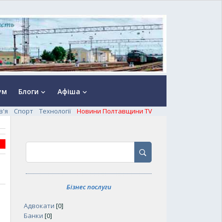
ум
Блоги
Афіша
keyboard_arrow_down
keyboard_arrow_down
в'я
Спорт
Технології
Новини Полтавщини TV
Бізнес послуги
Адвокати
[0]
Банки
[0]