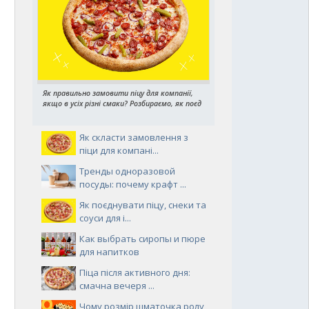
Як правильно замовити піцу для компанії,
якщо в усіх різні смаки? Розбираємо, як поєд
Як скласти замовлення з
піци для компані...
Тренды одноразовой
посуды: почему крафт ...
Як поєднувати піцу, снеки та
соуси для і...
Как выбрать сиропы и пюре
для напитков
Піца після активного дня:
смачна вечеря ...
Чому розмір шматочка ролу