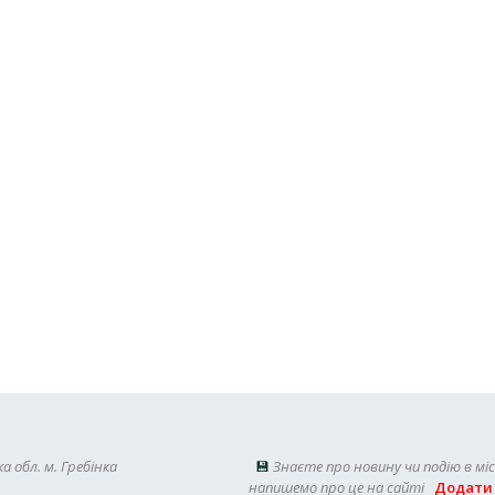
а обл. м. Гребінка
💾
Знаєте про новину чи подію в мі
напишемо про це на сайті
Додати