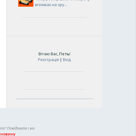
впливає на зру...
Вітаю Вас
,
Гість
!
Реєстрація
|
Вхід
сті? Повідомте і ми
 новину