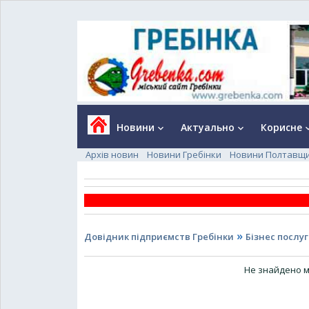
Новини
Актуально
Корисне
keyboard_arrow_down
keyboard_arrow_down
keyboard_a
Архів новин
Новини Гребінки
Новини Полтавщ
»
Довідник підприємств Гребінки
Бізнес послу
Не знайдено м