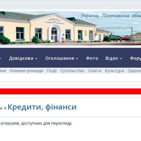
Довідкова
Оголошення
Фото
Відео
Фор
rrow_down
keyboard_arrow_down
keyboard_arrow_down
keyboard_arrow_down
ини
Новини громади
Події
Суспільство
Освіта
Культура
Здоро
Кредити, фінанси
»
ги
атеріалів, доступних для перегляду