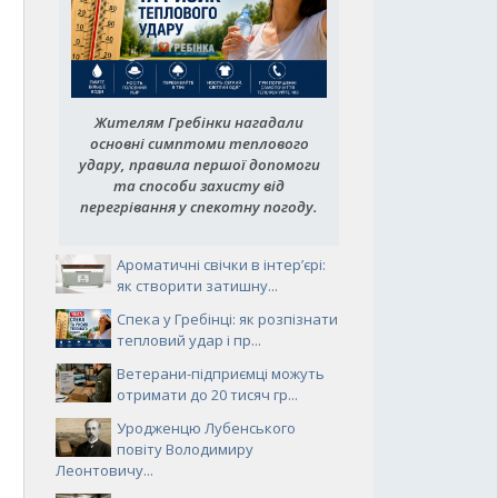
Жителям Гребінки нагадали
основні симптоми теплового
удару, правила першої допомоги
та способи захисту від
перегрівання у спекотну погоду.
Ароматичні свічки в інтер’єрі:
як створити затишну...
Спека у Гребінці: як розпізнати
тепловий удар і пр...
Ветерани-підприємці можуть
отримати до 20 тисяч гр...
Уродженцю Лубенського
повіту Володимиру
Леонтовичу...