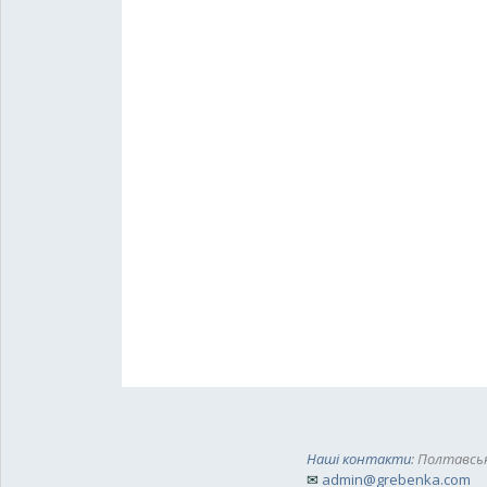
Наші контакти
: Полтавськ
✉
admin@grebenka.com