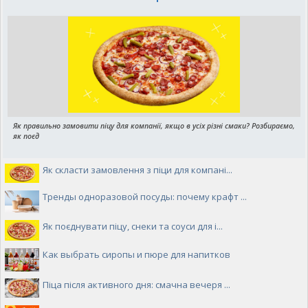
Як правильно замовити піцу для компанії, якщо в усіх різні смаки? Розбираємо,
як поєд
Як скласти замовлення з піци для компані...
Тренды одноразовой посуды: почему крафт ...
Як поєднувати піцу, снеки та соуси для і...
Как выбрать сиропы и пюре для напитков
Піца після активного дня: смачна вечеря ...