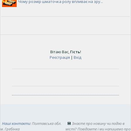
Чому розмір шматочка ролу впливає на зру...
Вітаю Вас
,
Гість
!
Реєстрація
|
Вхід
Наші контакти
: Полтавська обл.
💾
Знаєте про новину чи подію в
м. Гребінка
місті? Повідомте і ми напишемо про