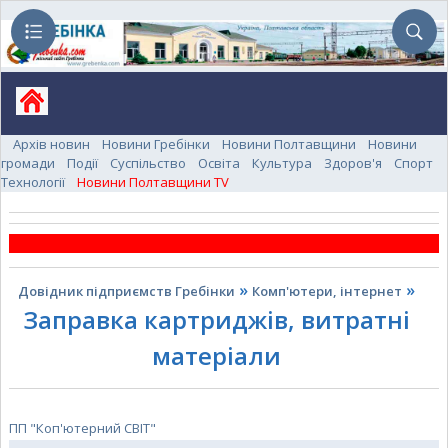
Архів новин
Новини Гребінки
Новини Полтавщини
Новини
громади
Події
Суспільство
Освіта
Культура
Здоров'я
Спорт
Технології
Новини Полтавщини TV
»
»
Довідник підприємств Гребінки
Комп'ютери, інтернет
Заправка картриджів, витратні
матеріали
ПП "Коп'ютерний СВІТ"