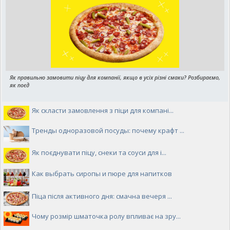
Як правильно замовити піцу для компанії, якщо в усіх різні смаки? Розбираємо,
як поєд
Як скласти замовлення з піци для компані...
Тренды одноразовой посуды: почему крафт ...
Як поєднувати піцу, снеки та соуси для і...
Как выбрать сиропы и пюре для напитков
Піца після активного дня: смачна вечеря ...
Чому розмір шматочка ролу впливає на зру...