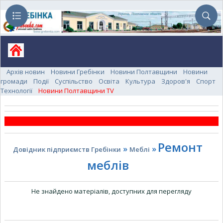
Архів новин
Новини Гребінки
Новини Полтавщини
Новини
громади
Події
Суспільство
Освіта
Культура
Здоров'я
Спорт
Технології
Новини Полтавщини TV
Ремонт
»
»
Довідник підприємств Гребінки
Меблі
меблів
Не знайдено матеріалів, доступних для перегляду